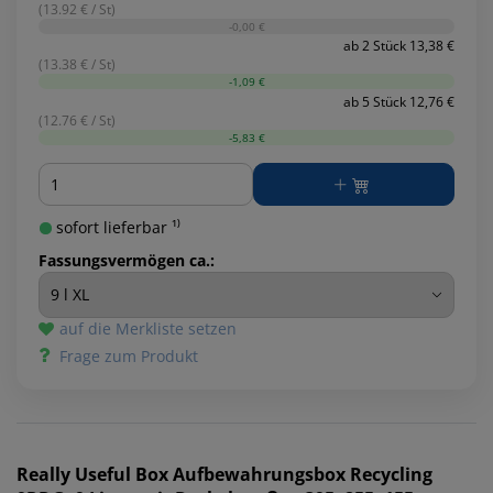
(13.92 € / St)
-0,00 €
ab 2 Stück 13,38 €
(13.38 € / St)
-1,09 €
ab 5 Stück 12,76 €
(12.76 € / St)
-5,83 €
Menge
sofort lieferbar ¹⁾
Fassungsvermögen ca.:
auf die Merkliste setzen
Frage zum Produkt
Really Useful Box
Aufbewahrungsbox Recycling