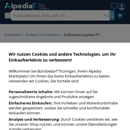
A-Z
Startseite
»
Ordnen / Archivieren
»
Aufbewahrungsbox 9 l
Aufbewahrungsbox 9 l >
Wir nutzen Cookies und andere Technologien, um Ihr
Einkaufserlebnis zu verbessern!
Volumen 9 l
Willkommen bei Bürobedarf Thüringen, ihrem Alpedia
Transportboxen 9 l in bester Qualität zum günstigen Preis.
Marktplatz! Um Ihnen das beste Einkaufserlebnis zu bieten,
verwenden wir Cookies. Die Vorteile sind:
Finden Sie schnell Transportboxen 9 l mit unserer Filter-
Funktion.
Personalisierte Inhalte:
Wir können Ihnen auf Sie
zugeschnittene Angebote und Produkte anzeigen.
Einfacheres Einkaufen:
Ihre Vorlieben und Warenkorbinhalte
Aufbewahrungsbox 9 l
werden gespeichert, sodass Sie schneller und komfortabler
mehr Infos zur Kategorie
einkaufen können.
Analyse und Verbesserung:
Durch Cookies verstehen wir, wie
Sie unseren Shop nutzen, und können unsere Dienstleistungen
ständig verbessern.