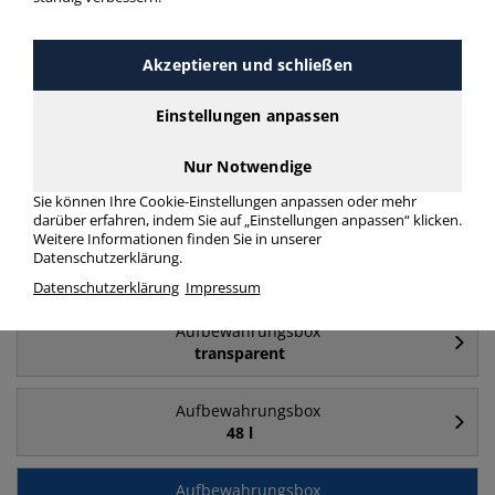
Häufig gesucht
Akzeptieren und schließen
Aufbewahrungsbox
84 l
Einstellungen anpassen
Nur Notwendige
Aufbewahrungsbox
64 l
Sie können Ihre Cookie-Einstellungen anpassen oder mehr
darüber erfahren, indem Sie auf „Einstellungen anpassen“ klicken.
Weitere Informationen finden Sie in unserer
Aufbewahrungsbox
Datenschutzerklärung.
35 l
Datenschutzerklärung
Impressum
Aufbewahrungsbox
transparent
Aufbewahrungsbox
48 l
Aufbewahrungsbox