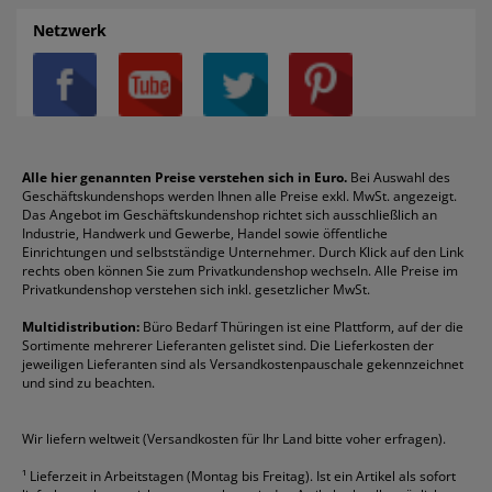
AGB
Batterien
Alco
Heftgeräte
Landré
Rückenschilder
Netzwerk
Datenschutz
Bleistifte
Avery/Zweckform
Heftstreifen
Leitz
Radiergummis
Privatsphäre-Einstellungen
Blöcke
Bic
Kaffee
Läufer
Schnellhefter
Über uns
Boardmarker
Canon
Klebeband
Melitta
Sichthüllen
Impressum
Briefablagen
Color Copy
Klebestifte
Navigator
Stehsammler
Reklamation / Retouren
Briefumschläge
Durable
Klemmmappen
Pentel
Taschenrechner
Alle hier genannten Preise verstehen sich in Euro.
Bei Auswahl des
Geschäftskundenshops werden Ihnen alle Preise exkl. MwSt. angezeigt.
Vertrag widerrufen (Privatkunden)
Druckerpatronen
DYMO
Kopierpapier
Pelikan
Textmarker
Das Angebot im Geschäftskundenshop richtet sich ausschließlich an
Rabatte & Aktionen
Etiketten
Edding
Korrekturmittel
Pilot
Tintenroller
Industrie, Handwerk und Gewerbe, Handel sowie öffentliche
Einrichtungen und selbstständige Unternehmer. Durch Klick auf den Link
Fineliner
Esselte
Kugelschreiber
Pritt
Tintenpatronen
rechts oben können Sie zum Privatkundenshop wechseln. Alle Preise im
Folienschreiber
Faber-Castell
Mappen
Schneider
Toilettenpapier
Privatkundenshop verstehen sich inkl. gesetzlicher MwSt.
Formulare
Fellowes
Ordner
Stabilo
Toner
Multidistribution:
Büro Bedarf Thüringen ist eine Plattform, auf der die
Sortimente mehrerer Lieferanten gelistet sind. Die Lieferkosten der
Gelschreiber
Franken
Packband
Staedtler
Versandmaterial
jeweiligen Lieferanten sind als Versandkostenpauschale gekennzeichnet
Geschäftsbücher
Fripa
Permanentmarker
Tesa
Versandtaschen
und sind zu beachten.
HAN
Tipp-Ex
HP
alle Marken anzeigen
Wir liefern weltweit (Versandkosten für Ihr Land bitte voher erfragen).
¹
Lieferzeit in Arbeitstagen (Montag bis Freitag). Ist ein Artikel als sofort