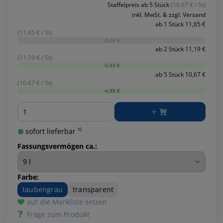
Staffelpreis ab 5 Stück
(10.67 € / St)
inkl. MwSt. & zzgl. Versand
ab 1 Stück 11,65 €
(11.65 € / St)
-0,00 €
ab 2 Stück 11,19 €
(11.19 € / St)
-0,93 €
ab 5 Stück 10,67 €
(10.67 € / St)
-4,88 €
Menge
sofort lieferbar ¹⁾
Fassungsvermögen ca.:
Farbe:
taubengrau
transparent
auf die Merkliste setzen
Frage zum Produkt