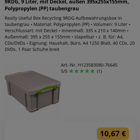
9RDG, 9 Liter, mit Deckel, außen 395x255x155mm,
Polypropylen (PP) taubengrau
Really Useful Box Recycling 9RDG Aufbewahrungsbox in
taubengrau • Material: Polypropylen (PP) • Volumen: 9 Liter •
Verschlussart: mit Deckel • Innenmaß: 335 x 210 x 140mm •
Außenmaß: 395 x 255 x 155mm • stapelbar • z. B. für: A4,
CDs/DVDs • Eignung: Haushalt, Büro, A4 1250 Blatt, 40 CDs, 20
DVDs, 1 Paar Schuhe breit
Art.-Nr. H123583080-76645
5/5
(1)
10,67 €