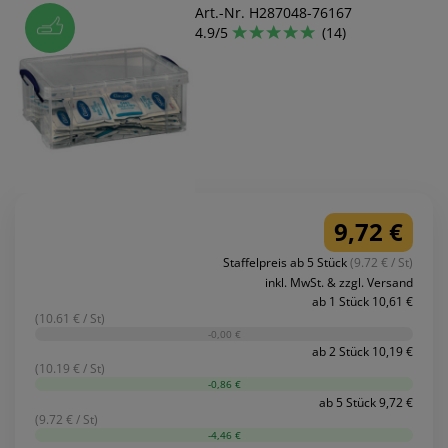
Art.-Nr. H287048-76167
4.9/5
(14)
9,72 €
Staffelpreis ab 5 Stück
(9.72 € / St)
inkl. MwSt. & zzgl. Versand
ab 1 Stück 10,61 €
(10.61 € / St)
-0,00 €
ab 2 Stück 10,19 €
(10.19 € / St)
-0,86 €
ab 5 Stück 9,72 €
(9.72 € / St)
-4,46 €