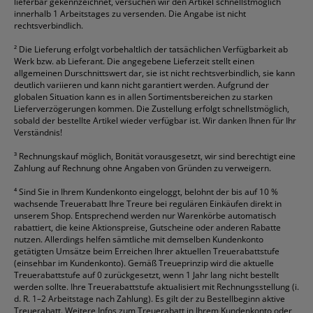
lieferbar gekennzeichnet, versuchen wir den Artikel schnellstmöglich
innerhalb 1 Arbeitstages zu versenden. Die Angabe ist nicht
rechtsverbindlich.
²
Die Lieferung erfolgt vorbehaltlich der tatsächlichen Verfügbarkeit ab
Werk bzw. ab Lieferant. Die angegebene Lieferzeit stellt einen
allgemeinen Durschnittswert dar, sie ist nicht rechtsverbindlich, sie kann
deutlich variieren und kann nicht garantiert werden. Aufgrund der
globalen Situation kann es in allen Sortimentsbereichen zu starken
Lieferverzögerungen kommen. Die Zustellung erfolgt schnellstmöglich,
sobald der bestellte Artikel wieder verfügbar ist. Wir danken Ihnen für Ihr
Verständnis!
³
Rechnungskauf möglich, Bonität vorausgesetzt, wir sind berechtigt eine
Zahlung auf Rechnung ohne Angaben von Gründen zu verweigern.
⁴
Sind Sie in Ihrem Kundenkonto eingeloggt, belohnt der bis auf 10 %
wachsende Treuerabatt Ihre Treure bei regulären Einkäufen direkt in
unserem Shop. Entsprechend werden nur Warenkörbe automatisch
rabattiert, die keine Aktionspreise, Gutscheine oder anderen Rabatte
nutzen. Allerdings helfen sämtliche mit demselben Kundenkonto
getätigten Umsätze beim Erreichen Ihrer aktuellen Treuerabattstufe
(einsehbar im Kundenkonto). Gemäß Treueprinzip wird die aktuelle
Treuerabattstufe auf 0 zurückgesetzt, wenn 1 Jahr lang nicht bestellt
werden sollte. Ihre Treuerabattstufe aktualisiert mit Rechnungsstellung (i.
d. R. 1–2 Arbeitstage nach Zahlung). Es gilt der zu Bestellbeginn aktive
Treuerabatt. Weitere Infos zum Treuerabatt in Ihrem Kundenkonto oder