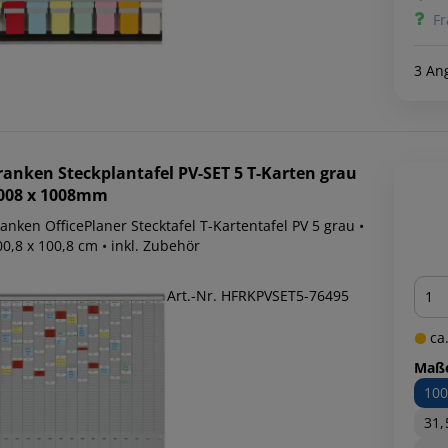
Fr
3 An
ranken
Steckplantafel PV-SET 5 T-Karten grau
008 x 1008mm
anken OfficePlaner Stecktafel T-Kartentafel PV 5 grau •
100,8 x 100,8 cm • inkl. Zubehör
Men
Art.-Nr. HFRKPVSET5-76495
ca.
Maß
100
31,