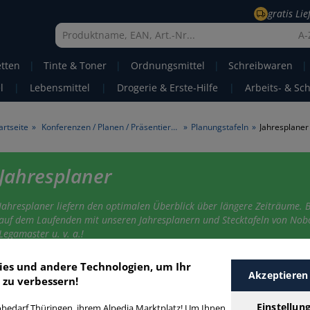
gratis Li
A-
etten
|
Tinte & Toner
|
Ordnungsmittel
|
Schreibwaren
|
l
|
Lebensmittel
|
Drogerie & Erste-Hilfe
|
Arbeits- & Sc
artseite
»
Konferenzen / Planen / Präsentieren
»
Planungstafeln
»
Jahresplaner
Jahresplaner
Jahresplaner liefern den optimalen Überblick über längere Zeiträume. B
auf dem Laufenden mit unseren Jahresplanern und Stecktafeln von Nobo
Legamaster u. v. a.!
ies und andere Technologien, um Ihr
Akzeptieren
ahresplaner
 zu verbessern!
Einstellun
bedarf Thüringen, ihrem Alpedia Marktplatz! Um Ihnen