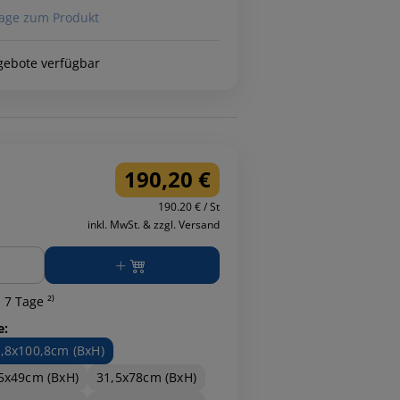
age zum Produkt
gebote verfügbar
190,20 €
190.20 € / St
inkl. MwSt. & zzgl. Versand
ge
 7 Tage ²⁾
e:
,8x100,8cm (BxH)
5x49cm (BxH)
31,5x78cm (BxH)