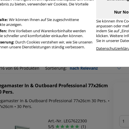
ebnis zu bieten, verwenden wir Cookies. Die Vorteile
Produkte filtern
Nur No
alte:
Wir können Ihnen auf Sie zugeschnittene
Sie können Ihre Co
te anzeigen.
Hersteller
Form
Farbe
anpassen oder meh
fen:
Ihre Vorlieben und Warenkorbinhalte werden
indem Sie auf „Ein
Sie schneller und komfortabler einkaufen können.
klicken. Weitere I
Sie in unserer Dat
sserung:
Durch Cookies verstehen wir, wie Sie unseren
nen unsere Dienstleistungen ständig verbessern.
Datenschutzerklär
rodukte aus der Kategorie:
Jahresplaner
-16 von 66 Produkten
Sortierung:
egamaster
In & Outboard Professional 77x26cm
0 Pers.
egamaster In & Outboard Professional 77x26cm 30 Pers. •
7x26cm • 30 Pers.
Men
Art.-Nr. LEG7622300
5/5
(1)