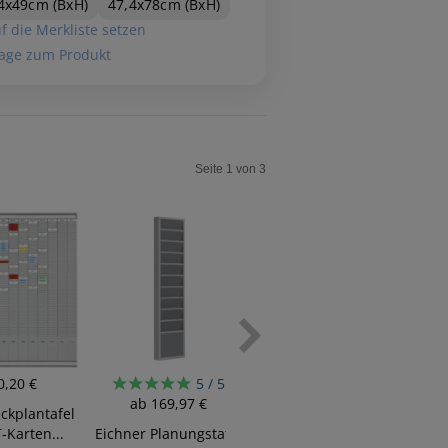
4x49cm (BxH)
47,4x78cm (BxH)
f die Merkliste setzen
age zum Produkt
Seite 1 von 3
0,20 €
5 / 5
5 / 5
ab
169,97 €
ab
338,73 €
ckplantafel
-Karten...
Eichner Planungstafel
Franken Jahresplaner