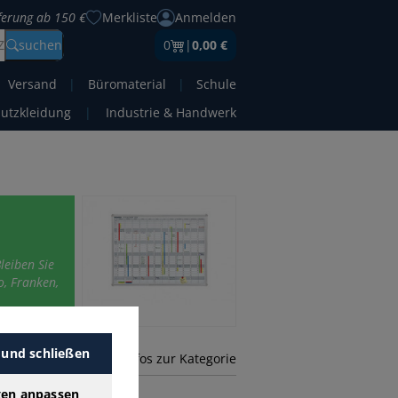
eferung ab 150 €
Merkliste
Anmelden
Z
suchen
0
|
0,00 €
Versand
|
Büromaterial
|
Schule
hutzkleidung
|
Industrie & Handwerk
leiben Sie
, Franken,
 und schließen
mehr Infos zur Kategorie
gen anpassen