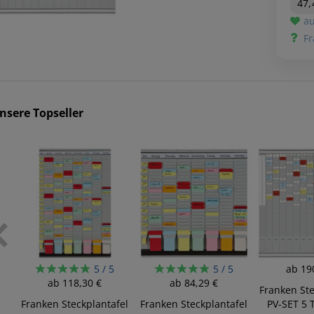
47,
au
Fr
nsere Topseller
5 / 5
5 / 5
ab
19
ab
118,30 €
ab
84,29 €
l
Franken Ste
..
Franken Steckplantafel
Franken Steckplantafel
PV-SET 5 T