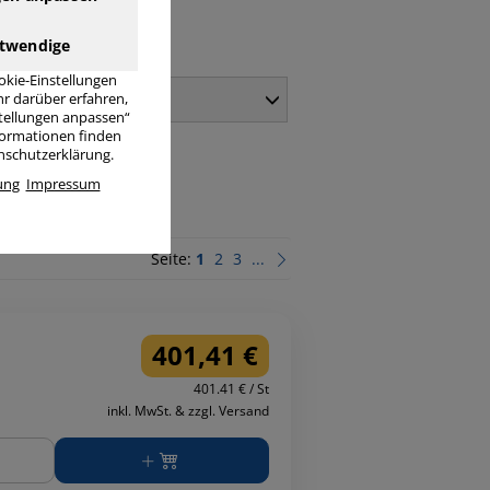
twendige
okie-Einstellungen
Inhalt
r darüber erfahren,
stellungen anpassen“
nformationen finden
enschutzerklärung.
ung
Impressum
Seite:
1
2
3
...
401,41 €
401.41 € / St
inkl. MwSt. & zzgl. Versand
ge