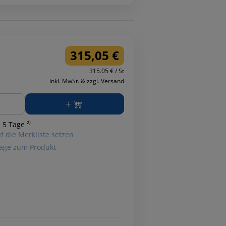
315,05 €
315.05 € / St
inkl. MwSt. & zzgl. Versand
ge
 5 Tage ²⁾
f die Merkliste setzen
age zum Produkt