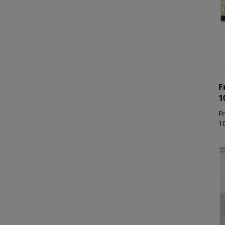
F
1
Fr