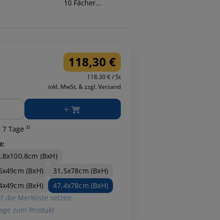
10 Fächer...
Jetkalender...
118,30 €
118.30 € / St
inkl. MwSt. & zzgl. Versand
ge
 7 Tage ²⁾
e:
,8x100,8cm (BxH)
5x49cm (BxH)
31,5x78cm (BxH)
4x49cm (BxH)
47,4x78cm (BxH)
f die Merkliste setzen
age zum Produkt