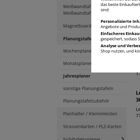
das beste Einkaufserl
Weißwandtafeln /
sind:
Weißwandtafelzubehör
Personalisierte Inh
Magnetboards
Angebote und Produk
Einfacheres Einkau
Planungstafeln
gespeichert, sodass 
Analyse und Verbe
Wochenplaner
Shop nutzen, und kön
P
Monatsplaner
1
Jahresplaner
sonstige Planungstafeln
L
3
Planungstafelzubehör
L
Planhalter / Klemmleisten
7
Strassenkarten / PLZ-Karten
Sichttafelsysteme