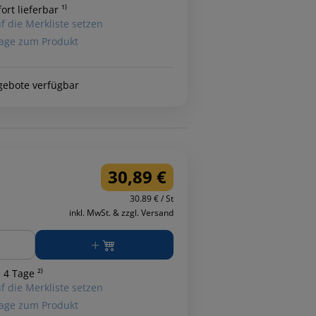
ort lieferbar ¹⁾
f die Merkliste setzen
age zum Produkt
gebote verfügbar
30,89 €
30.89 € / St
inkl. MwSt. & zzgl. Versand
ge
 4 Tage ²⁾
f die Merkliste setzen
age zum Produkt