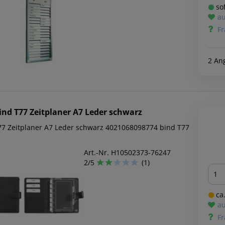
sof
au
Fr
2 An
ind
T77 Zeitplaner A7 Leder schwarz
77 Zeitplaner A7 Leder schwarz 4021068098774 bind T77
Art.-Nr. H10502373-76247
2/5
(1)
Men
ca.
au
Fr