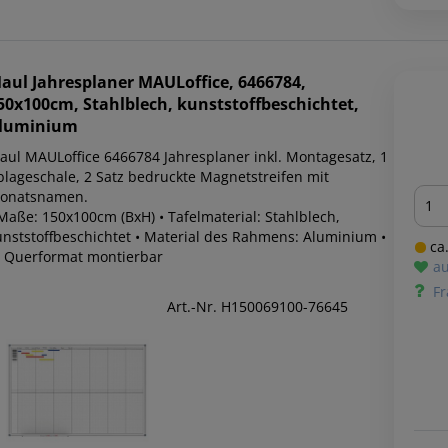
aul
Jahresplaner MAULoffice, 6466784,
50x100cm, Stahlblech, kunststoffbeschichtet,
luminium
ul MAULoffice 6466784 Jahresplaner inkl. Montagesatz, 1
blageschale, 2 Satz bedruckte Magnetstreifen mit
Men
onatsnamen.
 Maße: 150x100cm (BxH) • Tafelmaterial: Stahlblech,
unststoffbeschichtet • Material des Rahmens: Aluminium •
ca.
n Querformat montierbar
au
Fr
Art.-Nr. H150069100-76645