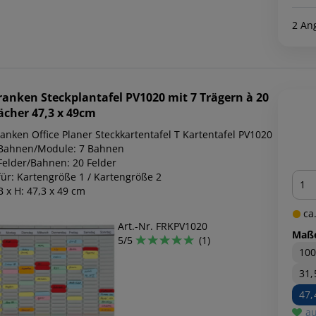
2 An
ranken
Steckplantafel PV1020 mit 7 Trägern à 20
ächer 47,3 x 49cm
ranken Office Planer Steckkartentafel T Kartentafel PV1020
 Bahnen/Module: 7 Bahnen
 Felder/Bahnen: 20 Felder
Men
für: Kartengröße 1 / Kartengröße 2
B x H: 47,3 x 49 cm
ca.
Art.-Nr. FRKPV1020
Maß
5/5
(1)
100
31,
47,
au