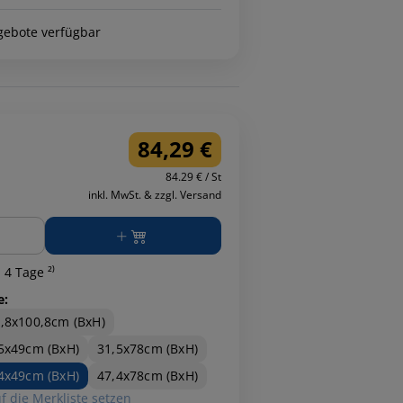
gebote verfügbar
84,29 €
84.29 € / St
inkl. MwSt. & zzgl. Versand
ge
 4 Tage ²⁾
e:
,8x100,8cm (BxH)
5x49cm (BxH)
31,5x78cm (BxH)
4x49cm (BxH)
47,4x78cm (BxH)
f die Merkliste setzen