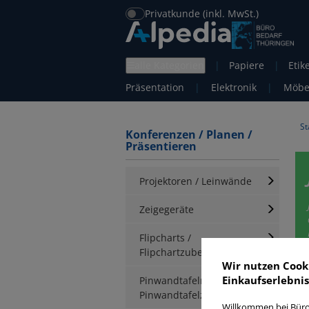
Privatkunde (inkl. MwSt.)
alle Kategorien
|
Papiere
|
Etik
Präsentation
|
Elektronik
|
Möbe
St
Konferenzen / Planen /
Präsentieren
Projektoren / Leinwände
Zeigegeräte
Flipcharts /
Flipchartzubehör
Wir nutzen Cook
J
Einkaufserlebnis
Pinwandtafeln /
Pinwandtafelzubehör
Willkommen bei Büro