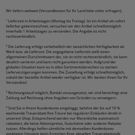
HAN
Tipp-Ex
HP
alle Marken anzeigen
Wir liefern weltweit (Versandkosten für Ihr Land bitte voher erfragen).
¹
Lieferzeit in Arbeitstagen (Montag bis Freitag). Ist ein Artikel als sofort
lieferbar gekennzeichnet, versuchen wir den Artikel schnellstmöglich
innerhalb 1 Arbeitstages zu versenden. Die Angabe ist nicht
rechtsverbindlich.
²
Die Lieferung erfolgt vorbehaltlich der tatsächlichen Verfügbarkeit ab
Werk bzw. ab Lieferant. Die angegebene Lieferzeit stellt einen
allgemeinen Durschnittswert dar, sie ist nicht rechtsverbindlich, sie kann
deutlich variieren und kann nicht garantiert werden. Aufgrund der
globalen Situation kann es in allen Sortimentsbereichen zu starken
Lieferverzögerungen kommen. Die Zustellung erfolgt schnellstmöglich,
sobald der bestellte Artikel wieder verfügbar ist. Wir danken Ihnen für Ihr
Verständnis!
³
Rechnungskauf möglich, Bonität vorausgesetzt, wir sind berechtigt eine
Zahlung auf Rechnung ohne Angaben von Gründen zu verweigern.
⁴
Sind Sie in Ihrem Kundenkonto eingeloggt, belohnt der bis auf 10 %
wachsende Treuerabatt Ihre Treure bei regulären Einkäufen direkt in
unserem Shop. Entsprechend werden nur Warenkörbe automatisch
rabattiert, die keine Aktionspreise, Gutscheine oder anderen Rabatte
nutzen. Allerdings helfen sämtliche mit demselben Kundenkonto
getätigten Umsätze beim Erreichen Ihrer aktuellen Treuerabattstufe