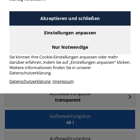
Häufig gesucht
Akzeptieren und schließen
Aufbewahrungsbox
84 l
Einstellungen anpassen
Nur Notwendige
Aufbewahrungsbox
64 l
Sie können Ihre Cookie-Einstellungen anpassen oder mehr
darüber erfahren, indem Sie auf „Einstellungen anpassen“ klicken.
Weitere Informationen finden Sie in unserer
Aufbewahrungsbox
Datenschutzerklärung.
35 l
Datenschutzerklärung
Impressum
Aufbewahrungsbox
transparent
Aufbewahrungsbox
48 l
Aufbewahrungsbox