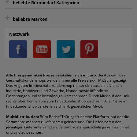
+
beliebte Bürobedarf Kategorien
intelligentes Kundenkonto
Bürobedarf-Ratgeber
+
FAQ
Aktenvernichter
Haftnotizen
Prospekthüllen
beliebte Marken
Auftragspauschale
Archivboxen
Hängeregistratur
Registraturen
AGB
Batterien
Alco
Heftgeräte
Landré
Rückenschilder
Netzwerk
Datenschutz
Bleistifte
Avery/Zweckform
Heftstreifen
Leitz
Radiergummis
Privatsphäre-Einstellungen
Blöcke
Bic
Kaffee
Läufer
Schnellhefter
Über uns
Boardmarker
Canon
Klebeband
Melitta
Sichthüllen
Impressum
Briefablagen
Color Copy
Klebestifte
Navigator
Stehsammler
Reklamation / Retouren
Briefumschläge
Durable
Klemmmappen
Pentel
Taschenrechner
Alle hier genannten Preise verstehen sich in Euro.
Bei Auswahl des
Geschäftskundenshops werden Ihnen alle Preise exkl. MwSt. angezeigt.
Vertrag widerrufen (Privatkunden)
Druckerpatronen
DYMO
Kopierpapier
Pelikan
Textmarker
Das Angebot im Geschäftskundenshop richtet sich ausschließlich an
Rabatte & Aktionen
Etiketten
Edding
Korrekturmittel
Pilot
Tintenroller
Industrie, Handwerk und Gewerbe, Handel sowie öffentliche
Einrichtungen und selbstständige Unternehmer. Durch Klick auf den Link
Fineliner
Esselte
Kugelschreiber
Pritt
Tintenpatronen
rechts oben können Sie zum Privatkundenshop wechseln. Alle Preise im
Folienschreiber
Faber-Castell
Mappen
Schneider
Toilettenpapier
Privatkundenshop verstehen sich inkl. gesetzlicher MwSt.
Formulare
Fellowes
Ordner
Stabilo
Toner
Multidistribution:
Büro Bedarf Thüringen ist eine Plattform, auf der die
Sortimente mehrerer Lieferanten gelistet sind. Die Lieferkosten der
Gelschreiber
Franken
Packband
Staedtler
Versandmaterial
jeweiligen Lieferanten sind als Versandkostenpauschale gekennzeichnet
Geschäftsbücher
Fripa
Permanentmarker
Tesa
Versandtaschen
und sind zu beachten.