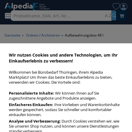
A-Z
Startseite
»
Ordnen / Archivieren
»
Aufbewahrungsbox 48 l
Aufbewahrungsbox 48 l >
Wir nutzen Cookies und andere Technologien, um Ihr
Einkaufserlebnis zu verbessern!
Volumen 48 l
Willkommen bei Bürobedarf Thüringen, ihrem Alpedia
Transportboxen 48 l in bester Qualität zum günstigen Preis.
Marktplatz! Um Ihnen das beste Einkaufserlebnis zu bieten,
verwenden wir Cookies. Die Vorteile sind:
Finden Sie schnell Transportboxen 48 l mit unserer Filter-
Funktion.
Personalisierte Inhalte:
Wir können Ihnen auf Sie
zugeschnittene Angebote und Produkte anzeigen.
Einfacheres Einkaufen:
Ihre Vorlieben und Warenkorbinhalte
Aufbewahrungsbox 48 l
werden gespeichert, sodass Sie schneller und komfortabler
mehr Infos zur Kategorie
einkaufen können.
Analyse und Verbesserung:
Durch Cookies verstehen wir, wie
Sie unseren Shop nutzen, und können unsere Dienstleistungen
ständig verbessern.