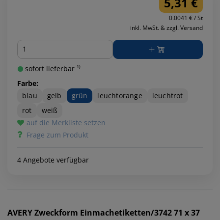
5,31 €
0.0041 € / St
inkl. MwSt. & zzgl. Versand
Menge
sofort lieferbar ¹⁾
Farbe:
blau
gelb
grün
leuchtorange
leuchtrot
rot
weiß
auf die Merkliste setzen
Frage zum Produkt
4 Angebote verfügbar
AVERY Zweckform
Einmachetiketten/3742 71 x 37