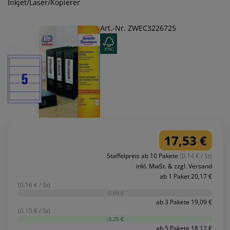
Inkjet/Laser/Kopierer
Art.-Nr. ZWEC3226725
17,53 €
Staffelpreis ab 10 Pakete
(0.14 € / St)
inkl. MwSt. & zzgl. Versand
ab 1 Paket 20,17 €
(0.16 € / St)
-0,00 €
ab 3 Pakete 19,09 €
(0.15 € / St)
-3,25 €
ab 5 Pakete 18,12 €