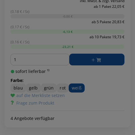
inkl. MwSt. & zzgl. Versand
ab 1 Paket 22,05 €
(0.18 € / St)
-0,00 €
ab 5 Pakete 20,83 €
(0.17 € / St)
-6,13 €
ab 10 Pakete 19,73 €
(0.16 € / St)
-23,21 €
Menge
sofort lieferbar ¹⁾
Farbe:
blau
gelb
grün
rot
weiß
auf die Merkliste setzen
Frage zum Produkt
4 Angebote verfügbar