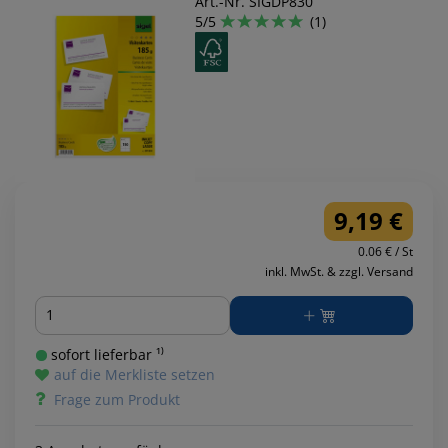
Art.-Nr. SIGDP830
5/5
(1)
9,19 €
0.06 € / St
inkl. MwSt. & zzgl. Versand
Menge
sofort lieferbar ¹⁾
auf die Merkliste setzen
Frage zum Produkt