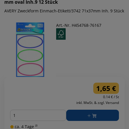
mm oval Inh.9 12 Stück
AVERY Zweckform Einmach-Etikett/3742 71x37mm Inh. 9 Stück
Art.-Nr. H454768-76167
1,65 €
0.14 € / St
inkl. MwSt. & zzgl. Versand
Menge
ca. 4 Tage ²⁾