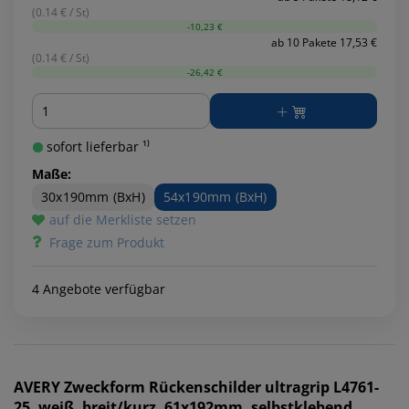
(0.14 € / St)
-10,23 €
ab 10 Pakete 17,53 €
(0.14 € / St)
-26,42 €
Menge
sofort lieferbar ¹⁾
Maße:
30x190mm (BxH)
54x190mm (BxH)
auf die Merkliste setzen
Frage zum Produkt
4 Angebote verfügbar
AVERY Zweckform
Rückenschilder ultragrip L4761-
25, weiß, breit/kurz, 61x192mm, selbstklebend,