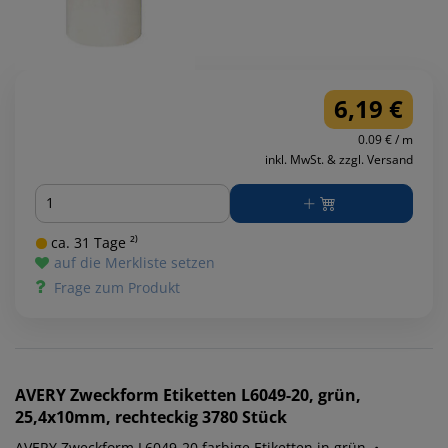
6,19 €
0.09 € / m
inkl. MwSt. & zzgl. Versand
Menge
ca. 31 Tage ²⁾
auf die Merkliste setzen
Frage zum Produkt
AVERY Zweckform
Etiketten L6049-20, grün,
25,4x10mm, rechteckig 3780 Stück
AVERY Zweckform L6049-20 farbige Etiketten in grün. •