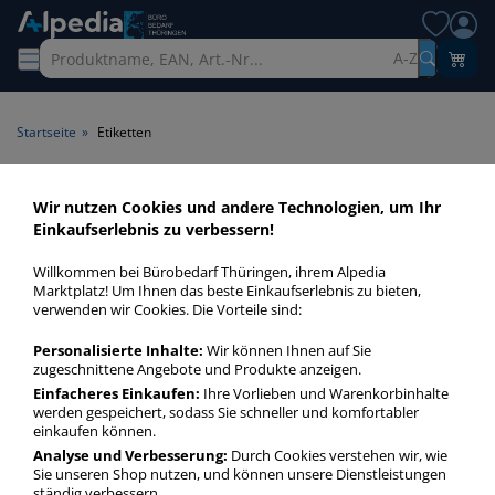
A-Z
Startseite
»
Etiketten
Etiketten
Wir nutzen Cookies und andere Technologien, um Ihr
Einkaufserlebnis zu verbessern!
Etiketten sind unverzichtbare Helfer im Büroalltag. Wahren
Willkommen bei Bürobedarf Thüringen, ihrem Alpedia
Sie Ordnung mit unseren Etiketten zum Einstecken oder
Marktplatz! Um Ihnen das beste Einkaufserlebnis zu bieten,
Selber-Bedrucken!
verwenden wir Cookies. Die Vorteile sind:
Personalisierte Inhalte:
Wir können Ihnen auf Sie
Etiketten
zugeschnittene Angebote und Produkte anzeigen.
Einfacheres Einkaufen:
Ihre Vorlieben und Warenkorbinhalte
mehr Infos zur Kategorie
werden gespeichert, sodass Sie schneller und komfortabler
einkaufen können.
Analyse und Verbesserung:
Durch Cookies verstehen wir, wie
Sie unseren Shop nutzen, und können unsere Dienstleistungen
ständig verbessern.