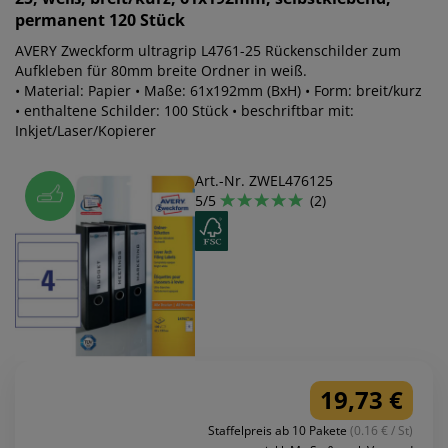
permanent 120 Stück
AVERY Zweckform ultragrip L4761-25 Rückenschilder zum
Aufkleben für 80mm breite Ordner in weiß.
• Material: Papier • Maße: 61x192mm (BxH) • Form: breit/kurz
• enthaltene Schilder: 100 Stück • beschriftbar mit:
Inkjet/Laser/Kopierer
Art.-Nr. ZWEL476125
5/5
(2)
19,73 €
Staffelpreis ab 10 Pakete
(0.16 € / St)