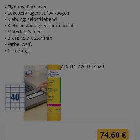
• Eignung: Farblaser
• Etikettenträger: auf A4-Bogen
• Klebung: selbstklebend
• Klebebeständigkeit: permanent
• Material: Papier
• B x H: 45,7 x 25,4 mm
• Farbe: weiß
• 1 Packung =
Art.-Nr. ZWEL614520
74,60 €