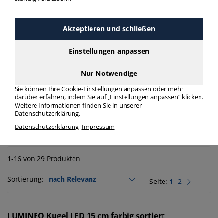
Produkte filtern
Akzeptieren und schließen
Hersteller
Einstellungen anpassen
Eigenschaft
Nur Notwendige
Sie können Ihre Cookie-Einstellungen anpassen oder mehr
darüber erfahren, indem Sie auf „Einstellungen anpassen“ klicken.
Weitere Informationen finden Sie in unserer
Datenschutzerklärung.
Produkte aus der Kategorie:
Datenschutzerklärung
Impressum
Leuchtmittel
1-16 von 29 Produkten
Sortierung:
Seite:
1
2
LUMINEO
Kugel LED 15 cm farbig sortiert