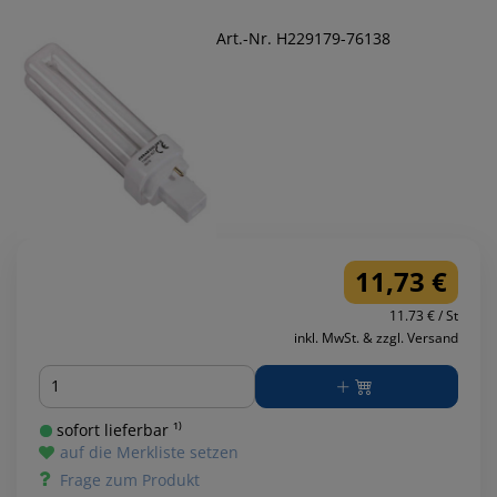
Art.-Nr. H229179-76138
11,73 €
11.73 € / St
inkl. MwSt. & zzgl. Versand
Menge
sofort lieferbar ¹⁾
auf die Merkliste setzen
Frage zum Produkt