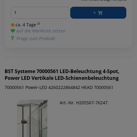
Menge
ca. 4 Tage ²⁾
auf die Merkliste setzen
Frage zum Produkt
BST Systeme
70000561 LED-Beleuchtung 4-Spot,
Power LED Vertikale LED-Schienenbeleuchtung
70000561 Power-LED 4260222864842 HEAD 70000561
Art.-Nr. H205567-76247