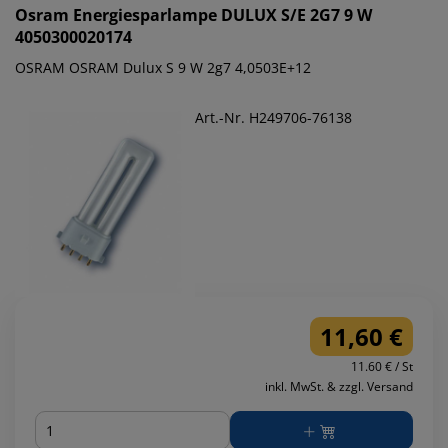
Osram
Energiesparlampe DULUX S/E 2G7 9 W
4050300020174
OSRAM OSRAM Dulux S 9 W 2g7 4,0503E+12
Art.-Nr. H249706-76138
11,60 €
11.60 € / St
inkl. MwSt. & zzgl. Versand
Menge