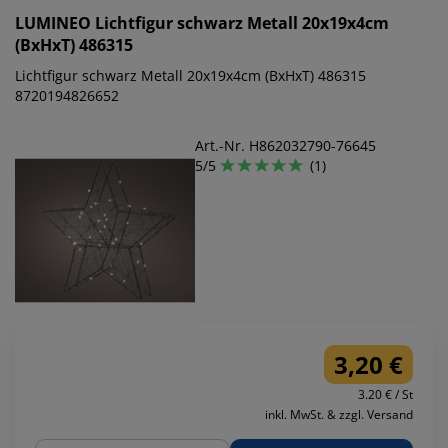
LUMINEO
Lichtfigur schwarz Metall 20x19x4cm
(BxHxT) 486315
Lichtfigur schwarz Metall 20x19x4cm (BxHxT) 486315
8720194826652
Art.-Nr. H862032790-76645
5/5
(1)
3,20 €
3.20 € / St
inkl. MwSt. & zzgl. Versand
Menge