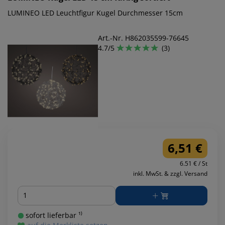
LUMINEO LED Leuchtfigur Kugel Durchmesser 15cm
Art.-Nr. H862035599-76645
4.7/5
(3)
6,51 €
6.51 € / St
inkl. MwSt. & zzgl. Versand
Menge
sofort lieferbar ¹⁾