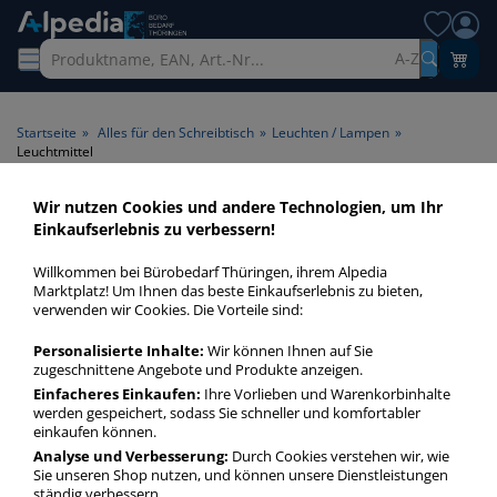
A-Z
Startseite
»
Alles für den Schreibtisch
»
Leuchten / Lampen
»
Leuchtmittel
Wir nutzen Cookies und andere Technologien, um Ihr
Leuchtmittel
Einkaufserlebnis zu verbessern!
Willkommen bei Bürobedarf Thüringen, ihrem Alpedia
Gute Leuchtmittel sind das Herz einer leistungfähigen
Marktplatz! Um Ihnen das beste Einkaufserlebnis zu bieten,
Lampe. Nutzen Sie unsere Glühlampen und -birnen mit LED,
verwenden wir Cookies. Die Vorteile sind:
Halogen etc. als Ersatz für ihren Leuchten!
Personalisierte Inhalte:
Wir können Ihnen auf Sie
zugeschnittene Angebote und Produkte anzeigen.
Leuchtmittel
Einfacheres Einkaufen:
Ihre Vorlieben und Warenkorbinhalte
werden gespeichert, sodass Sie schneller und komfortabler
mehr Infos zur Kategorie
einkaufen können.
Analyse und Verbesserung:
Durch Cookies verstehen wir, wie
Sie unseren Shop nutzen, und können unsere Dienstleistungen
ständig verbessern.