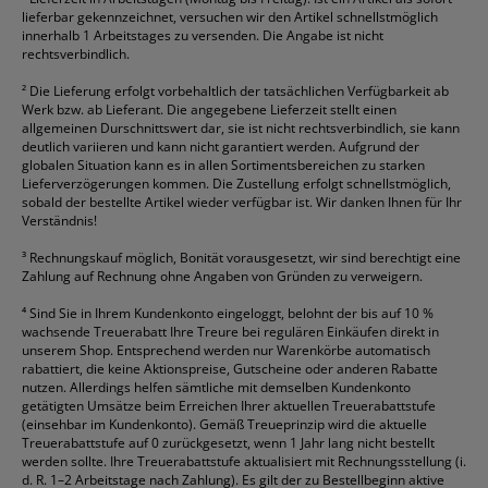
lieferbar gekennzeichnet, versuchen wir den Artikel schnellstmöglich
innerhalb 1 Arbeitstages zu versenden. Die Angabe ist nicht
rechtsverbindlich.
²
Die Lieferung erfolgt vorbehaltlich der tatsächlichen Verfügbarkeit ab
Werk bzw. ab Lieferant. Die angegebene Lieferzeit stellt einen
allgemeinen Durschnittswert dar, sie ist nicht rechtsverbindlich, sie kann
deutlich variieren und kann nicht garantiert werden. Aufgrund der
globalen Situation kann es in allen Sortimentsbereichen zu starken
Lieferverzögerungen kommen. Die Zustellung erfolgt schnellstmöglich,
sobald der bestellte Artikel wieder verfügbar ist. Wir danken Ihnen für Ihr
Verständnis!
³
Rechnungskauf möglich, Bonität vorausgesetzt, wir sind berechtigt eine
Zahlung auf Rechnung ohne Angaben von Gründen zu verweigern.
⁴
Sind Sie in Ihrem Kundenkonto eingeloggt, belohnt der bis auf 10 %
wachsende Treuerabatt Ihre Treure bei regulären Einkäufen direkt in
unserem Shop. Entsprechend werden nur Warenkörbe automatisch
rabattiert, die keine Aktionspreise, Gutscheine oder anderen Rabatte
nutzen. Allerdings helfen sämtliche mit demselben Kundenkonto
getätigten Umsätze beim Erreichen Ihrer aktuellen Treuerabattstufe
(einsehbar im Kundenkonto). Gemäß Treueprinzip wird die aktuelle
Treuerabattstufe auf 0 zurückgesetzt, wenn 1 Jahr lang nicht bestellt
werden sollte. Ihre Treuerabattstufe aktualisiert mit Rechnungsstellung (i.
d. R. 1–2 Arbeitstage nach Zahlung). Es gilt der zu Bestellbeginn aktive