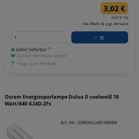
3,02 €
3.02 € / St
inkl. MwSt. & zzgl. Versand
Menge
sofort lieferbar ¹⁾
auf die Merkliste setzen
Frage zum Produkt
Osram
Energiesparlampe Dulux D coolweiß 18
Watt/840 G24D-2Fs
Art.-Nr. OSRDULUXD18W84