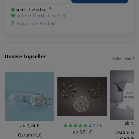
sofort lieferbar ¹⁾
auf die Merkliste setzen
Frage zum Produkt
Unsere Topseller
Seite 1 von 3
ab
12,
ab
7,24 €
4.7 / 5
ab
6,51 €
Osram Ersa
Osram HLX
f.OHP-Proje