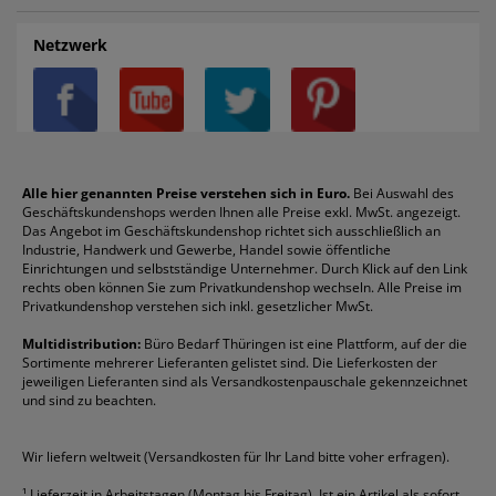
Auftragspauschale
Archivboxen
Hängeregistratur
Registraturen
AGB
Batterien
Alco
Heftgeräte
Landré
Rückenschilder
Netzwerk
Datenschutz
Bleistifte
Avery/Zweckform
Heftstreifen
Leitz
Radiergummis
Privatsphäre-Einstellungen
Blöcke
Bic
Kaffee
Läufer
Schnellhefter
Über uns
Boardmarker
Canon
Klebeband
Melitta
Sichthüllen
Impressum
Briefablagen
Color Copy
Klebestifte
Navigator
Stehsammler
Reklamation / Retouren
Briefumschläge
Durable
Klemmmappen
Pentel
Taschenrechner
Alle hier genannten Preise verstehen sich in Euro.
Bei Auswahl des
Geschäftskundenshops werden Ihnen alle Preise exkl. MwSt. angezeigt.
Vertrag widerrufen (Privatkunden)
Druckerpatronen
DYMO
Kopierpapier
Pelikan
Textmarker
Das Angebot im Geschäftskundenshop richtet sich ausschließlich an
Rabatte & Aktionen
Etiketten
Edding
Korrekturmittel
Pilot
Tintenroller
Industrie, Handwerk und Gewerbe, Handel sowie öffentliche
Einrichtungen und selbstständige Unternehmer. Durch Klick auf den Link
Fineliner
Esselte
Kugelschreiber
Pritt
Tintenpatronen
rechts oben können Sie zum Privatkundenshop wechseln. Alle Preise im
Folienschreiber
Faber-Castell
Mappen
Schneider
Toilettenpapier
Privatkundenshop verstehen sich inkl. gesetzlicher MwSt.
Formulare
Fellowes
Ordner
Stabilo
Toner
Multidistribution:
Büro Bedarf Thüringen ist eine Plattform, auf der die
Sortimente mehrerer Lieferanten gelistet sind. Die Lieferkosten der
Gelschreiber
Franken
Packband
Staedtler
Versandmaterial
jeweiligen Lieferanten sind als Versandkostenpauschale gekennzeichnet
Geschäftsbücher
Fripa
Permanentmarker
Tesa
Versandtaschen
und sind zu beachten.
HAN
Tipp-Ex
HP
alle Marken anzeigen
Wir liefern weltweit (Versandkosten für Ihr Land bitte voher erfragen).
¹
Lieferzeit in Arbeitstagen (Montag bis Freitag). Ist ein Artikel als sofort