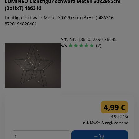
LUMINEO
Lichtfigur schwarz Metall 30x29x5cm
(BxHxT) 486316
Lichtfigur schwarz Metall 30x29x5cm (BxHxT) 486316
8720194826461
Art.-Nr. H862032890-76645
5/5
(2)
4,99 €
4.99 € / St
inkl. MwSt. & zzgl. Versand
Menge