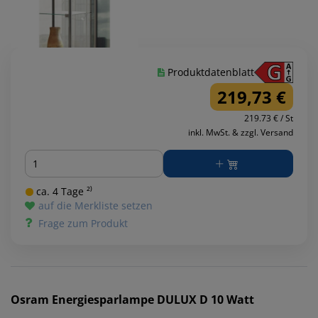
Produktdatenblatt
219,73 €
219.73 € / St
inkl. MwSt. & zzgl. Versand
Menge
ca. 4 Tage ²⁾
auf die Merkliste setzen
Frage zum Produkt
Osram
Energiesparlampe DULUX D 10 Watt