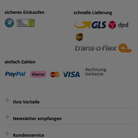
sicheres Einkaufen
einfaches Zahlen
schnelle Lieferung
· Rechnung
· Vorkasse
einfach Zahlen
· Rechnung
· Vorkasse
+
Ihre Vorteile
+
gratis Lieferung ab 150 € Warenwert
Newsletter empfangen
Kauf auf Rechnung³
+
Keine unerwünschte Werbung
Kundenservice