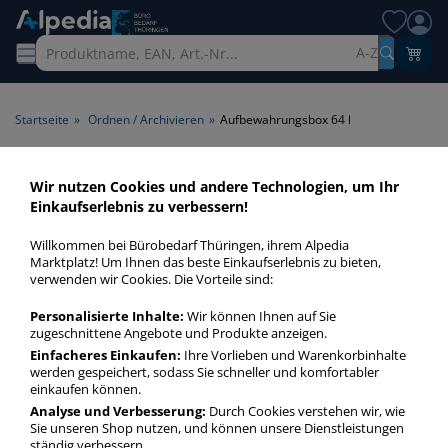
A-Z
Startseite
»
Ordnen / Archivieren
»
Aufbewahrungsbox 64 l
Aufbewahrungsbox 64 l >
Wir nutzen Cookies und andere Technologien, um Ihr
Einkaufserlebnis zu verbessern!
Volumen 64 l
Willkommen bei Bürobedarf Thüringen, ihrem Alpedia
Transportboxen 64 l in bester Qualität zum günstigen Preis.
Marktplatz! Um Ihnen das beste Einkaufserlebnis zu bieten,
verwenden wir Cookies. Die Vorteile sind:
Finden Sie schnell Transportboxen 64 l mit unserer Filter-
Funktion.
Personalisierte Inhalte:
Wir können Ihnen auf Sie
zugeschnittene Angebote und Produkte anzeigen.
Einfacheres Einkaufen:
Ihre Vorlieben und Warenkorbinhalte
Aufbewahrungsbox 64 l
werden gespeichert, sodass Sie schneller und komfortabler
mehr Infos zur Kategorie
einkaufen können.
Analyse und Verbesserung:
Durch Cookies verstehen wir, wie
Sie unseren Shop nutzen, und können unsere Dienstleistungen
ständig verbessern.