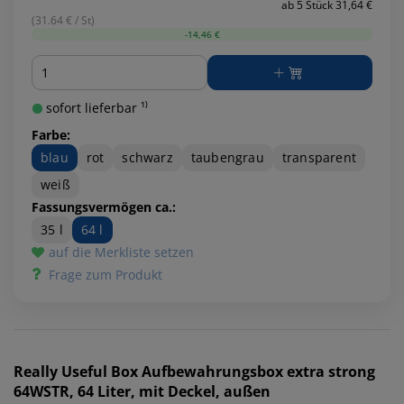
ab 5 Stück 31,64 €
(31.64 € / St)
-14,46 €
Menge
sofort lieferbar ¹⁾
Farbe:
blau
rot
schwarz
taubengrau
transparent
weiß
Fassungsvermögen ca.:
35 l
64 l
auf die Merkliste setzen
Frage zum Produkt
Really Useful Box
Aufbewahrungsbox extra strong
64WSTR, 64 Liter, mit Deckel, außen