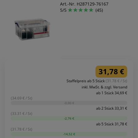
Art.-Nr. H287129-76167
5/5
(45)
31,78 €
Staffelpreis ab 5 Stück
(31.78 € / St)
inkl. MwSt. & zzgl. Versand
ab 1 Stück 34,69 €
(34.69 € / St)
-0,00 €
ab 2 Stück 33,31 €
(33.31 € / St)
-2,76 €
ab 5 Stück 31,78 €
(31.78 € / St)
-14,52 €