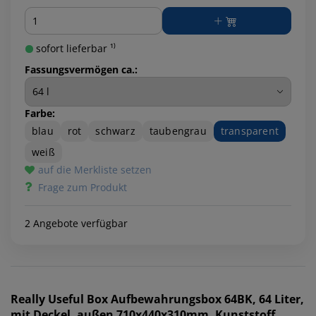
Menge
sofort lieferbar ¹⁾
Fassungsvermögen ca.:
Farbe:
blau
rot
schwarz
taubengrau
transparent
weiß
auf die Merkliste setzen
Frage zum Produkt
2 Angebote verfügbar
Really Useful Box
Aufbewahrungsbox 64BK, 64 Liter,
mit Deckel, außen 710x440x310mm, Kunststoff