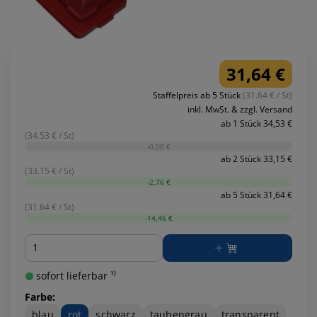
31,64 €
Staffelpreis ab 5 Stück
(31.64 € / St)
inkl. MwSt. & zzgl. Versand
ab 1 Stück 34,53 €
(34.53 € / St)
-0,00 €
ab 2 Stück 33,15 €
(33.15 € / St)
-2,76 €
ab 5 Stück 31,64 €
(31.64 € / St)
-14,46 €
Menge
sofort lieferbar ¹⁾
Farbe:
blau
rot
schwarz
taubengrau
transparent