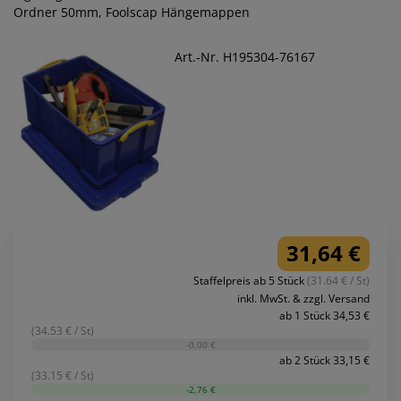
Ordner 50mm, Foolscap Hängemappen
Art.-Nr. H195304-76167
31,64 €
Staffelpreis ab 5 Stück
(31.64 € / St)
inkl. MwSt. & zzgl. Versand
ab 1 Stück 34,53 €
(34.53 € / St)
-0,00 €
ab 2 Stück 33,15 €
(33.15 € / St)
-2,76 €