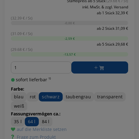
Staffelpreis ab 5 Stück
(29.68 € / St)
inkl. MwSt. & zzgl. Versand
ab 1 Stück 32,39 €
(32.39 € / St)
-0,00 €
ab 2 Stück 31,09 €
(31.09 € / St)
-2,59 €
ab 5 Stück 29,68 €
(29.68 € / St)
-13,57 €
Menge
sofort lieferbar ¹⁾
Farbe:
blau
rot
schwarz
taubengrau
transparent
weiß
Fassungsvermögen ca.:
35 l
64 l
84 l
auf die Merkliste setzen
Frage zum Produkt