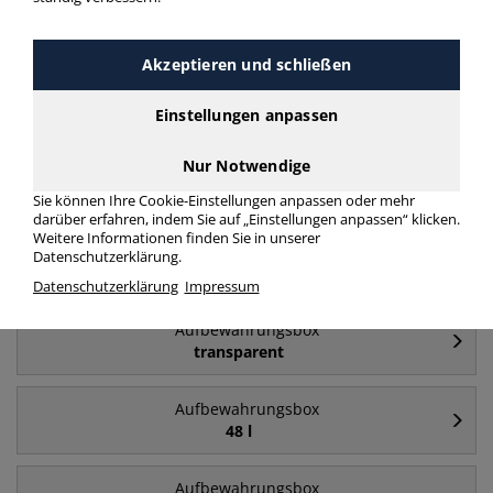
Häufig gesucht
Akzeptieren und schließen
Aufbewahrungsbox
84 l
Einstellungen anpassen
Nur Notwendige
Aufbewahrungsbox
64 l
Sie können Ihre Cookie-Einstellungen anpassen oder mehr
darüber erfahren, indem Sie auf „Einstellungen anpassen“ klicken.
Weitere Informationen finden Sie in unserer
Aufbewahrungsbox
Datenschutzerklärung.
35 l
Datenschutzerklärung
Impressum
Aufbewahrungsbox
transparent
Aufbewahrungsbox
48 l
Aufbewahrungsbox