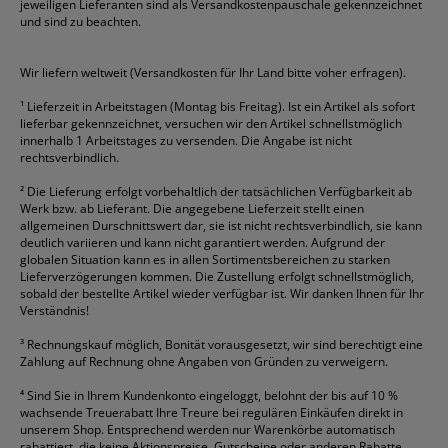
jeweiligen Lieferanten sind als Versandkostenpauschale gekennzeichnet
Geschäftsbücher
Fripa
Permanentmarker
Tesa
Versandtaschen
und sind zu beachten.
HAN
Tipp-Ex
HP
alle Marken anzeigen
Wir liefern weltweit (Versandkosten für Ihr Land bitte voher erfragen).
¹
Lieferzeit in Arbeitstagen (Montag bis Freitag). Ist ein Artikel als sofort
lieferbar gekennzeichnet, versuchen wir den Artikel schnellstmöglich
innerhalb 1 Arbeitstages zu versenden. Die Angabe ist nicht
rechtsverbindlich.
²
Die Lieferung erfolgt vorbehaltlich der tatsächlichen Verfügbarkeit ab
Werk bzw. ab Lieferant. Die angegebene Lieferzeit stellt einen
allgemeinen Durschnittswert dar, sie ist nicht rechtsverbindlich, sie kann
deutlich variieren und kann nicht garantiert werden. Aufgrund der
globalen Situation kann es in allen Sortimentsbereichen zu starken
Lieferverzögerungen kommen. Die Zustellung erfolgt schnellstmöglich,
sobald der bestellte Artikel wieder verfügbar ist. Wir danken Ihnen für Ihr
Verständnis!
³
Rechnungskauf möglich, Bonität vorausgesetzt, wir sind berechtigt eine
Zahlung auf Rechnung ohne Angaben von Gründen zu verweigern.
⁴
Sind Sie in Ihrem Kundenkonto eingeloggt, belohnt der bis auf 10 %
wachsende Treuerabatt Ihre Treure bei regulären Einkäufen direkt in
unserem Shop. Entsprechend werden nur Warenkörbe automatisch
rabattiert, die keine Aktionspreise, Gutscheine oder anderen Rabatte