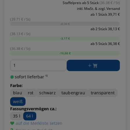
Staffelpreis ab 5 Stück
(36.38 € / St)
inkl. MwSt. & zzgl. Versand
ab 1 Stück 39,71 €
(39.71 € / St)
-0,00 €
ab 2 Stück 38,13 €
(38.13 € / St)
-3,17 €
ab 5 Stück 36,38 €
(36.38 € / St)
-16,66 €
Menge
sofort lieferbar ¹⁾
Farbe:
blau
rot
schwarz
taubengrau
transparent
weiß
Fassungsvermögen ca.:
35 l
64 l
auf die Merkliste setzen