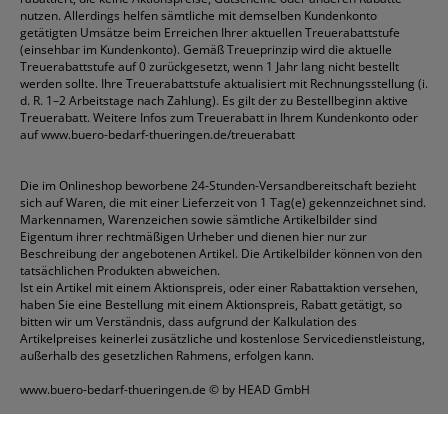
nutzen. Allerdings helfen sämtliche mit demselben Kundenkonto
getätigten Umsätze beim Erreichen Ihrer aktuellen Treuerabattstufe
(einsehbar im Kundenkonto). Gemäß Treueprinzip wird die aktuelle
Treuerabattstufe auf 0 zurückgesetzt, wenn 1 Jahr lang nicht bestellt
werden sollte. Ihre Treuerabattstufe aktualisiert mit Rechnungsstellung (i.
d. R. 1–2 Arbeitstage nach Zahlung). Es gilt der zu Bestellbeginn aktive
Treuerabatt. Weitere Infos zum Treuerabatt in Ihrem Kundenkonto oder
auf
www.buero-bedarf-thueringen.de/treuerabatt
Die im Onlineshop beworbene 24-Stunden-Versandbereitschaft bezieht
sich auf Waren, die mit einer Lieferzeit von 1 Tag(e) gekennzeichnet sind.
Markennamen, Warenzeichen sowie sämtliche Artikelbilder sind
Eigentum ihrer rechtmäßigen Urheber und dienen hier nur zur
Beschreibung der angebotenen Artikel. Die Artikelbilder können von den
tatsächlichen Produkten abweichen.
Ist ein Artikel mit einem Aktionspreis, oder einer Rabattaktion versehen,
haben Sie eine Bestellung mit einem Aktionspreis, Rabatt getätigt, so
bitten wir um Verständnis, dass aufgrund der Kalkulation des
Artikelpreises keinerlei zusätzliche und kostenlose Servicedienstleistung,
außerhalb des gesetzlichen Rahmens, erfolgen kann.
www.buero-bedarf-thueringen.de
© by HEAD GmbH