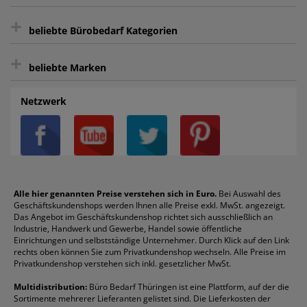
sicher Shoppen durch SSL
+
Bewertungs-Community
Sie können sich zu jeder Zeit abmelden.
Kontakt
beliebte Bürobedarf Kategorien
intelligentes Kundenkonto
Bürobedarf-Ratgeber
+
FAQ
Aktenvernichter
Haftnotizen
Prospekthüllen
beliebte Marken
Auftragspauschale
Archivboxen
Hängeregistratur
Registraturen
AGB
Batterien
Alco
Heftgeräte
Landré
Rückenschilder
Netzwerk
Datenschutz
Bleistifte
Avery/Zweckform
Heftstreifen
Leitz
Radiergummis
Privatsphäre-Einstellungen
Blöcke
Bic
Kaffee
Läufer
Schnellhefter
Über uns
Boardmarker
Canon
Klebeband
Melitta
Sichthüllen
Impressum
Briefablagen
Color Copy
Klebestifte
Navigator
Stehsammler
Reklamation / Retouren
Briefumschläge
Durable
Klemmmappen
Pentel
Taschenrechner
Alle hier genannten Preise verstehen sich in Euro.
Bei Auswahl des
Geschäftskundenshops werden Ihnen alle Preise exkl. MwSt. angezeigt.
Vertrag widerrufen (Privatkunden)
Druckerpatronen
DYMO
Kopierpapier
Pelikan
Textmarker
Das Angebot im Geschäftskundenshop richtet sich ausschließlich an
Rabatte & Aktionen
Etiketten
Edding
Korrekturmittel
Pilot
Tintenroller
Industrie, Handwerk und Gewerbe, Handel sowie öffentliche
Einrichtungen und selbstständige Unternehmer. Durch Klick auf den Link
Fineliner
Esselte
Kugelschreiber
Pritt
Tintenpatronen
rechts oben können Sie zum Privatkundenshop wechseln. Alle Preise im
Folienschreiber
Faber-Castell
Mappen
Schneider
Toilettenpapier
Privatkundenshop verstehen sich inkl. gesetzlicher MwSt.
Formulare
Fellowes
Ordner
Stabilo
Toner
Multidistribution:
Büro Bedarf Thüringen ist eine Plattform, auf der die
Sortimente mehrerer Lieferanten gelistet sind. Die Lieferkosten der
Gelschreiber
Franken
Packband
Staedtler
Versandmaterial