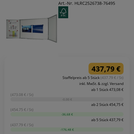
Art.-Nr. HLRC2526738-76495
437,79 €
Staffelpreis ab 5 Stück
(437.79 € / St)
inkl. MwSt. & zzgl. Versand
ab 1 Stück 473,08 €
(473.08 € / St)
-0,00 €
ab 2 Stück 454,75 €
(454.75 € / St)
-36,68 €
ab 5 Stück 437,79 €
(437.79 € / St)
-176,48 €