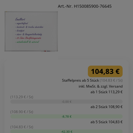
Art.-Nr. H150085900-76645
104,83 €
Staffelpreis ab 5 Stück
(104.83 € / St)
inkl. MwSt. & zzgl. Versand
ab 1 Stück 113,29 €
(113.29 € / St)
-0,00 €
ab 2 Stück 108,90 €
(108.90 € / St)
-8,78 €
ab 5 Stück 104,83 €
(104.83 € / St)
-42,30 €