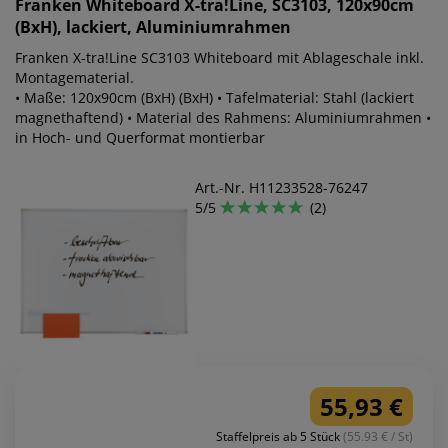
Franken
Whiteboard X-tra!Line, SC3103, 120x90cm
(BxH), lackiert, Aluminiumrahmen
Franken X-tra!Line SC3103 Whiteboard mit Ablageschale inkl.
Montagematerial.
• Maße: 120x90cm (BxH) (BxH) • Tafelmaterial: Stahl (lackiert
magnethaftend) • Material des Rahmens: Aluminiumrahmen •
in Hoch- und Querformat montierbar
Art.-Nr. H11233528-76247
5/5
(2)
55,93 €
Staffelpreis ab 5 Stück
(55.93 € / St)