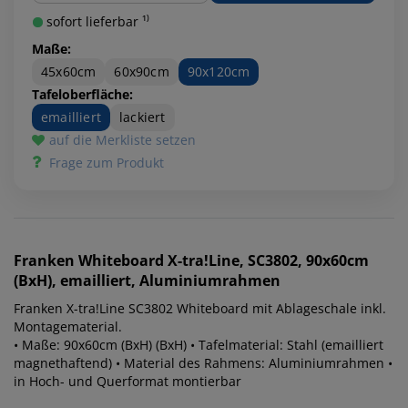
sofort lieferbar ¹⁾
Maße:
45x60cm
60x90cm
90x120cm
Tafeloberfläche:
emailliert
lackiert
auf die Merkliste setzen
Frage zum Produkt
Franken
Whiteboard X-tra!Line, SC3802, 90x60cm
(BxH), emailliert, Aluminiumrahmen
Franken X-tra!Line SC3802 Whiteboard mit Ablageschale inkl.
Montagematerial.
• Maße: 90x60cm (BxH) (BxH) • Tafelmaterial: Stahl (emailliert
magnethaftend) • Material des Rahmens: Aluminiumrahmen •
in Hoch- und Querformat montierbar