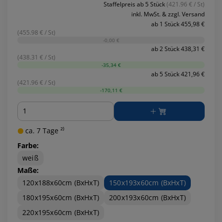
Staffelpreis ab 5 Stück
(421.96 € / St)
inkl. MwSt. & zzgl. Versand
ab 1 Stück 455,98 €
(455.98 € / St)
-0,00 €
ab 2 Stück 438,31 €
(438.31 € / St)
-35,34 €
ab 5 Stück 421,96 €
(421.96 € / St)
-170,11 €
Menge
ca. 7 Tage ²⁾
Farbe:
weiß
Maße:
120x188x60cm (BxHxT)
150x193x60cm (BxHxT)
180x195x60cm (BxHxT)
200x193x60cm (BxHxT)
220x195x60cm (BxHxT)