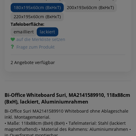
180x195x60cm (BxHxT)
200x193x60cm (BxHxT)
220x195x60cm (BxHxT)
Tafeloberfläche:
emailliert
lackiert
auf die Merkliste setzen
Frage zum Produkt
2 Angebote verfügbar
Bi-Office
Whiteboard Suri, MA2141589910, 118x88cm
(BxH), lackiert, Aluminiumrahmen
Bi-Office Suri MA2141589910 Whiteboard ohne Ablageschale
inkl. Montagematerial.
• Maße: 118x88cm (BxH) (BxH) • Tafelmaterial: Stahl (lackiert
magnethaftend) • Material des Rahmens: Aluminiumrahmen •
in Querformat montierbar