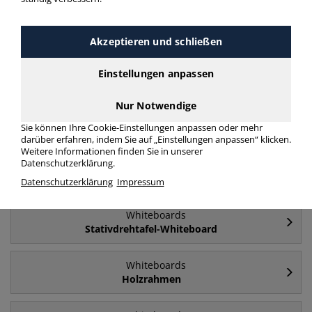
Häufig gesucht
Akzeptieren und schließen
Whiteboards
Einstellungen anpassen
klappbar
Nur Notwendige
Whiteboards
Sie können Ihre Cookie-Einstellungen anpassen oder mehr
einseitig
darüber erfahren, indem Sie auf „Einstellungen anpassen“ klicken.
Weitere Informationen finden Sie in unserer
Datenschutzerklärung.
Whiteboards
Alurahmen
Datenschutzerklärung
Impressum
Whiteboards
Stativdrehtafel-Whiteboard
Whiteboards
Holzrahmen