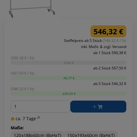
546,32 €
Staffelpreis ab 5 Stück
(546.32 € / St)
inkl. MwSt. & zzgl. Versand
ab 1 Stück 590,38 €
(590.38 € / St)
-0,00 €
ab 2 Stück 567,50 €
(567.50 € / St)
-45,77 €
ab 5 Stück 546,32 €
(546.32 € / St)
-220,33 €
Menge
ca. 7 Tage ²⁾
Maße:
120x188x60cm (BxHxT)
150x193x60cm (BxHxT)