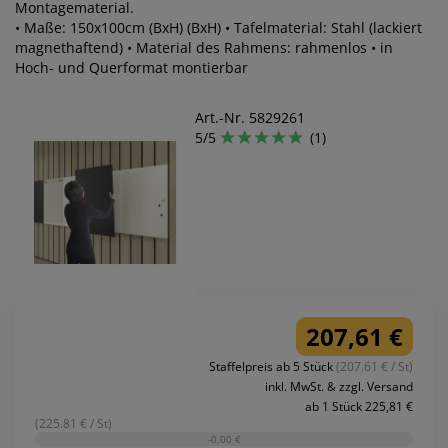
Montagematerial.
• Maße: 150x100cm (BxH) (BxH) • Tafelmaterial: Stahl (lackiert
magnethaftend) • Material des Rahmens: rahmenlos • in
Hoch- und Querformat montierbar
Art.-Nr. 5829261
5/5
(1)
207,61 €
Staffelpreis ab 5 Stück
(207.61 € / St)
inkl. MwSt. & zzgl. Versand
ab 1 Stück 225,81 €
(225.81 € / St)
-0,00 €