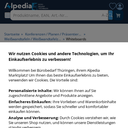
A-Z
Startseite
»
Konferenzen / Planen / Präsentieren
»
Weißwandtafeln / Weißwandtafelzubehör
»
Whiteboards
Wir nutzen Cookies und andere Technologien, um Ihr
Whiteboards
Einkaufserlebnis zu verbessern!
Willkommen bei Bürobedarf Thüringen, ihrem Alpedia
Whiteboards stehen für elegante und moderne
Marktplatz! Um Ihnen das beste Einkaufserlebnis zu bieten,
Präsentationen. Nutzen Sie unsere vielfältigen
verwenden wir Cookies. Die Vorteile sind:
Weißwandtafeln und Whiteboards von Legamaster, Franken,
Nobo u. v. a.!
Personalisierte Inhalte:
Wir können Ihnen auf Sie
zugeschnittene Angebote und Produkte anzeigen.
Einfacheres Einkaufen:
Ihre Vorlieben und Warenkorbinhalte
Whiteboards
werden gespeichert, sodass Sie schneller und komfortabler
einkaufen können.
mehr Infos zur Kategorie
Analyse und Verbesserung:
Durch Cookies verstehen wir, wie
Sie unseren Shop nutzen, und können unsere Dienstleistungen
ständig verbessern.