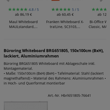
4.8 / 5
5 / 5
ab
86,19 €
ab
60,45 €
ab
126,
Maul Whiteboard
Franken Whiteboard X-
Bi-Office W
MAULstandard,...
tra!Line, SC3103,...
Classic, MA1
Büroring
Whiteboard BRG651805, 150x100cm (BxH),
lackiert, Aluminiumrahmen
Büroring BRG651805 Whiteboard mit Ablageschale inkl.
Montagematerial.
• Maße: 150x100cm (BxH) (BxH) • Tafelmaterial: Stahl (lackiert
magnethaftend) • Material des Rahmens: Aluminiumrahmen •
in Hoch- und Querformat montierbar
Art.-Nr. Hbrl651805-76641