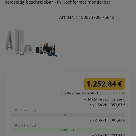
beidseitig beschreibbar • in Hochformat montierbar
Art.-Nr. H150073700-76645
1.252,84 €
Staffelpreis ab 5 Stück
(1252.84 € / St)
inkl. MwSt. & zzgl. Versand
ab 1 Stück 1.353,87 €
(1353.87 € / St)
-0,00 €
ab 2 Stück 1.301,41 €
(1301.41 € / St)
-104,93 €
ab 5 Stück 1.252,84 €