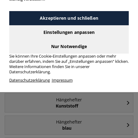
Hängehefter
mit Tasche
Akzeptieren und schließen
Einstellungen anpassen
Hängehefter
mit Tasche / selbst Tasche
Nur Notwendige
Hängehefter
Sie können Ihre Cookie-Einstellungen anpassen oder mehr
2 x Amtsheftung
darüber erfahren, indem Sie auf „Einstellungen anpassen“ klicken.
Weitere Informationen finden Sie in unserer
Datenschutzerklärung.
Hängehefter
Datenschutzerklärung
Impressum
grün
Hängehefter
Kunststoff
Hängehefter
blau