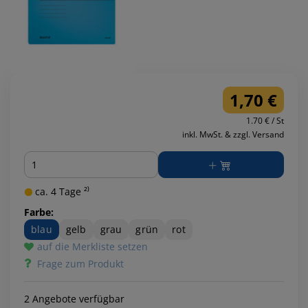
1,70 €
1.70 € / St
inkl. MwSt. & zzgl. Versand
Menge
ca. 4 Tage ²⁾
Farbe:
blau
gelb
grau
grün
rot
auf die Merkliste setzen
Frage zum Produkt
2 Angebote verfügbar