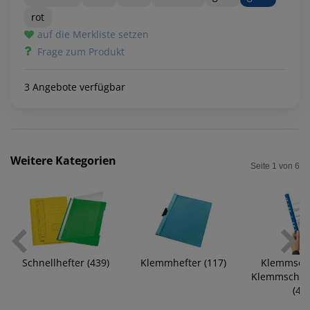
rot
auf die Merkliste setzen
Frage zum Produkt
3 Angebote verfügbar
Weitere Kategorien
Seite 1 von 6
Schnellhefter (439)
Klemmhefter (117)
Klemmschi
Klemmschie
(46)