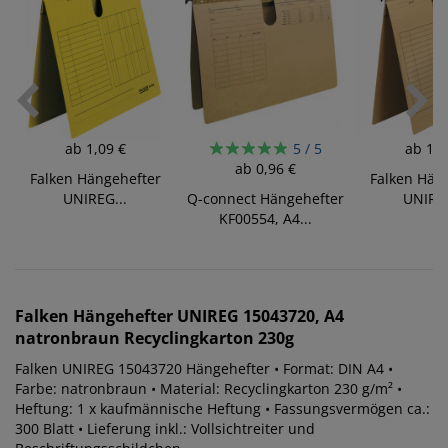
ab
1,09 €
5 / 5
ab
1,0
ab
0,96 €
E
Falken Hängehefter
Falken Hän
UNIREG...
Q-connect Hängehefter
UNIREG
KF00554, A4...
Falken
Hängehefter UNIREG 15043720, A4
natronbraun Recyclingkarton 230g
Falken UNIREG 15043720 Hängehefter • Format: DIN A4 •
Farbe: natronbraun • Material: Recyclingkarton 230 g/m² •
Heftung: 1 x kaufmännische Heftung • Fassungsvermögen ca.:
300 Blatt • Lieferung inkl.: Vollsichtreiter und