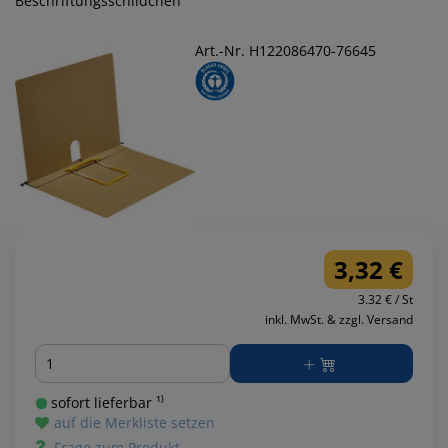
Beschriftungsschildchen
Art.-Nr. H122086470-76645
3,32 €
3.32 € / St
inkl. MwSt. & zzgl. Versand
Menge
sofort lieferbar ¹⁾
auf die Merkliste setzen
Frage zum Produkt