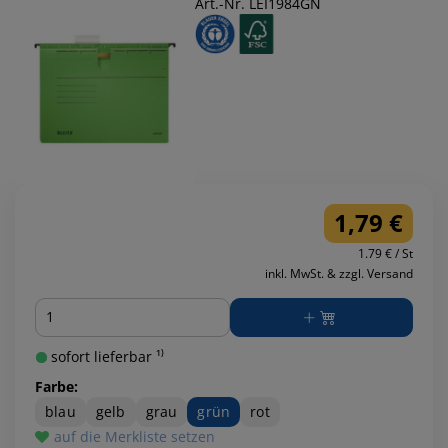
Art.-Nr. LEI1984GN
1,79 €
1.79 € / St
inkl. MwSt. & zzgl. Versand
Menge
sofort lieferbar ¹⁾
Farbe:
blau
gelb
grau
grün
rot
auf die Merkliste setzen