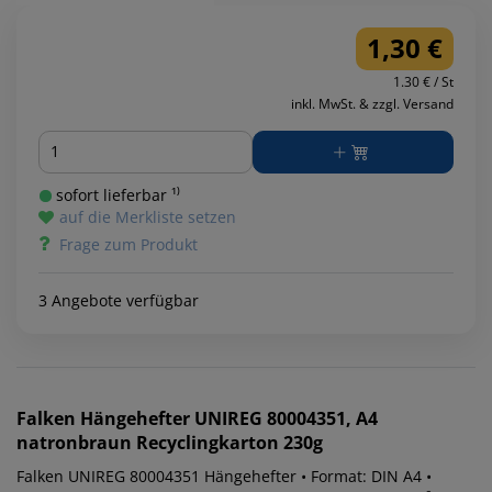
1,30 €
1.30 € / St
inkl. MwSt. & zzgl. Versand
Menge
sofort lieferbar ¹⁾
auf die Merkliste setzen
Frage zum Produkt
3 Angebote verfügbar
Falken
Hängehefter UNIREG 80004351, A4
natronbraun Recyclingkarton 230g
Falken UNIREG 80004351 Hängehefter • Format: DIN A4 •