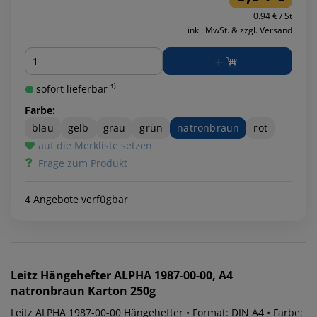
0.94 € / St
inkl. MwSt. & zzgl. Versand
Menge
sofort lieferbar ¹⁾
Farbe:
blau
gelb
grau
grün
natronbraun
rot
auf die Merkliste setzen
Frage zum Produkt
4 Angebote verfügbar
Leitz
Hängehefter ALPHA 1987-00-00, A4
natronbraun Karton 250g
Leitz ALPHA 1987-00-00 Hängehefter • Format: DIN A4 • Farbe: