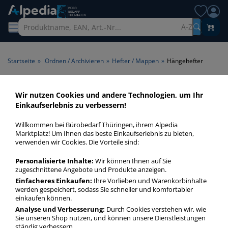
A-Z
Startseite
»
Ordnen / Archivieren
»
Hefter / Mappen
»
Hängehefter
Hängehefter
Wir nutzen Cookies und andere Technologien, um Ihr
Einkaufserlebnis zu verbessern!
Hängehefter sind in vielen Berufen unverzichtbar. Sammeln
Willkommen bei Bürobedarf Thüringen, ihrem Alpedia
Sie Ihre Dokumente in Produkten von Elba und Leitz!
Marktplatz! Um Ihnen das beste Einkaufserlebnis zu bieten,
verwenden wir Cookies. Die Vorteile sind:
Hängehefter
Personalisierte Inhalte:
Wir können Ihnen auf Sie
zugeschnittene Angebote und Produkte anzeigen.
mehr Infos zur Kategorie
Einfacheres Einkaufen:
Ihre Vorlieben und Warenkorbinhalte
werden gespeichert, sodass Sie schneller und komfortabler
einkaufen können.
Analyse und Verbesserung:
Durch Cookies verstehen wir, wie
Häufig gesucht
Sie unseren Shop nutzen, und können unsere Dienstleistungen
ständig verbessern.