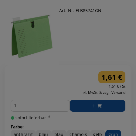
Art.-Nr. ELB85741GN
1,61 €
1.61 € / St
inkl. MwSt. & zzgl. Versand
Menge
sofort lieferbar ¹⁾
Farbe:
anthrazit
blau
blau
chamois
gelb
grün