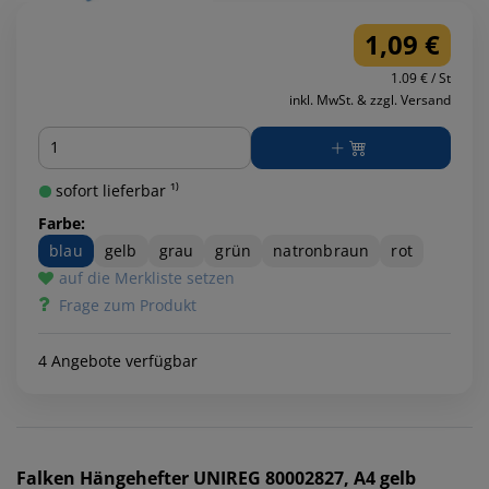
1,09 €
1.09 € / St
inkl. MwSt. & zzgl. Versand
Menge
sofort lieferbar ¹⁾
Farbe:
blau
gelb
grau
grün
natronbraun
rot
auf die Merkliste setzen
Frage zum Produkt
4 Angebote verfügbar
Falken
Hängehefter UNIREG 80002827, A4 gelb