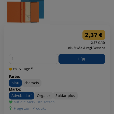
2,37 €
2.37 € / St
inkl. MwSt. & zzgl. Versand
Menge
ca. 5 Tage ²⁾
Farbe:
blau
chamois
Marke:
Advobedarf
Orgalex
Soldanplus
auf die Merkliste setzen
Frage zum Produkt