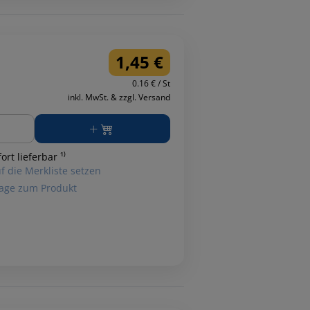
1,45 €
0.16 € / St
inkl. MwSt. & zzgl. Versand
ge
ort lieferbar ¹⁾
f die Merkliste setzen
age zum Produkt