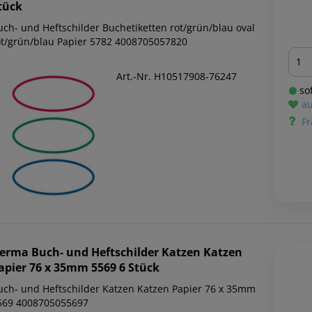
tück
uch- und Heftschilder Buchetiketten rot/grün/blau oval
ot/grün/blau Papier 5782 4008705057820
Men
Art.-Nr. H10517908-76247
sof
au
Fr
erma
Buch- und Heftschilder Katzen Katzen
apier 76 x 35mm 5569 6 Stück
uch- und Heftschilder Katzen Katzen Papier 76 x 35mm
569 4008705055697