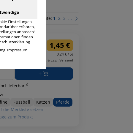
twendige
Seite:
1
2
3
...
okie-Einstellungen
r darüber erfahren,
stellungen anpassen“
nformationen finden
enschutzerklärung.
1,45 €
ung
Impressum
0.24 € / St
inkl. MwSt. & zzgl. Versand
ge
ort lieferbar ¹⁾
v:
fine
Fussball
Katzen
Pferde
f die Merkliste setzen
age zum Produkt