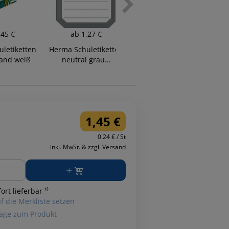
,45 €
ab
1,27 €
ab
1,45 €
letiketten
Herma Schuletiketten
Herma Buch- und
Rand weiß
neutral grau...
Heftschilder...
B
1,45 €
0.24 € / St
inkl. MwSt. & zzgl. Versand
ge
ort lieferbar ¹⁾
f die Merkliste setzen
age zum Produkt