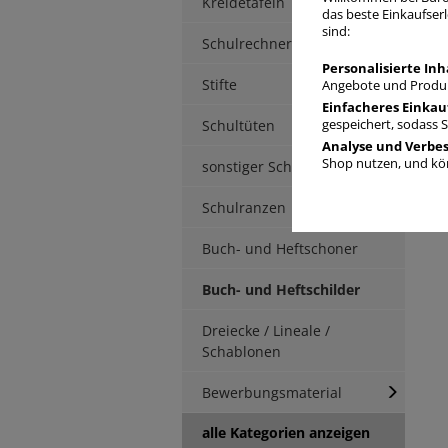
Kreidetafeln
P
das beste Einkaufserl
sind:
Schulrechner
1
Personalisierte Inh
Stifte
Angebote und Produk
Einfacheres Einkau
H
Schultüten
gespeichert, sodass 
5
Analyse und Verbe
Shop nutzen, und kön
sonstiger Schulbedarf
B
4
Schulranzen
Buch- und Heftschoner
Buch- und Heftschilder
Dreiecke / Lineale /
Schablonen
Bewerbungsmaterial
alle Kategorien anzeigen