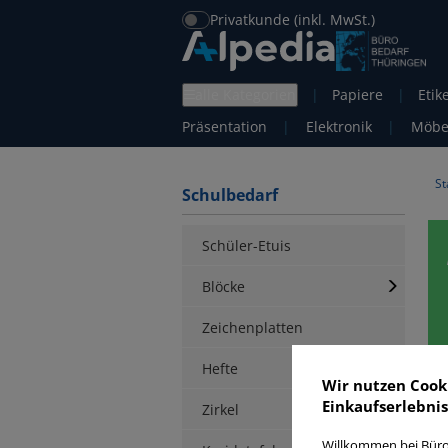
Privatkunde (inkl. MwSt.)
alle Kategorien
|
Papiere
|
Etik
Präsentation
|
Elektronik
|
Möbe
St
Schulbedarf
Schüler-Etuis
Blöcke
Zeichenplatten
Hefte
B
Wir nutzen Cook
Einkaufserlebnis
Zirkel
Willkommen bei Büro