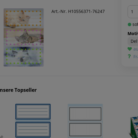
Men
Art.-Nr. H10556371-76247
sof
Moti
Del
au
Fr
nsere Topseller