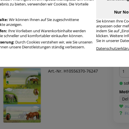
rodukte aus der Kategorie:
Buch- und Heftschilder
ebnis zu bieten, verwenden wir Cookies. Die Vorteile
Nur No
-16 von 74 Produkten
Sortierung:
alte:
Wir können Ihnen auf Sie zugeschnittene
Sie können Ihre Co
te anzeigen.
anpassen oder meh
fen:
Ihre Vorlieben und Warenkorbinhalte werden
indem Sie auf „Ein
erma
Buch- und Heftschilder Pferde Pferde Papier
Sie schneller und komfortabler einkaufen können.
klicken. Weitere I
Sie in unserer Dat
568 6 Stück
sserung:
Durch Cookies verstehen wir, wie Sie unseren
nen unsere Dienstleistungen ständig verbessern.
Datenschutzerklär
uch- und Heftschilder Pferde Pferde Papier 5568
008705055680
Men
Art.-Nr. H10556370-76247
sof
Moti
Del
au
Fr