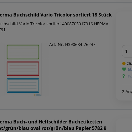
erma
Buchschild Vario Tricolor sortiert 18 Stück
uchschild Vario Tricolor sortiert 4008705017916 HERMA
791
Art.-Nr. H390684-76247
Men
ca.
au
Fr
2 An
erma
Buch- und Heftschilder Buchetiketten
ot/grün/blau oval rot/grün/blau Papier 5782 9