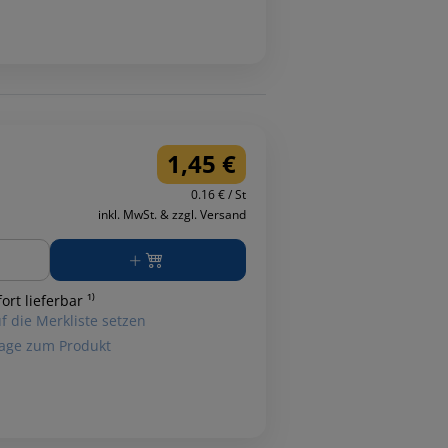
1,45 €
0.16 € / St
inkl. MwSt. & zzgl. Versand
ge
ort lieferbar ¹⁾
f die Merkliste setzen
age zum Produkt