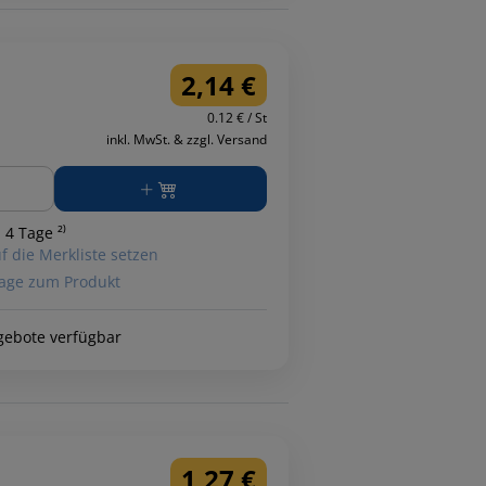
2,14 €
0.12 € / St
inkl. MwSt. & zzgl. Versand
ge
 4 Tage ²⁾
f die Merkliste setzen
age zum Produkt
gebote verfügbar
1,27 €