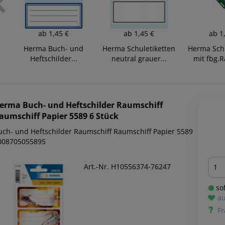
ab
1,45 €
ab
1,45 €
ab
1
en
Herma Buch- und
Herma Schuletiketten
Herma Schu
.
Heftschilder...
neutral grauer...
mit fbg.
erma
Buch- und Heftschilder Raumschiff
aumschiff Papier 5589 6 Stück
uch- und Heftschilder Raumschiff Raumschiff Papier 5589
008705055895
Men
Art.-Nr. H10556374-76247
sof
au
Fr