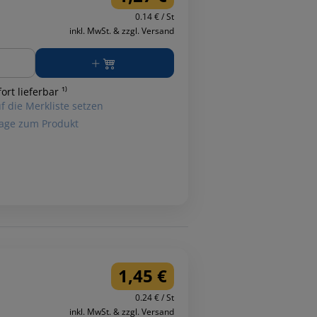
0.14 € / St
inkl. MwSt. & zzgl. Versand
ge
ort lieferbar ¹⁾
f die Merkliste setzen
age zum Produkt
1,45 €
0.24 € / St
inkl. MwSt. & zzgl. Versand