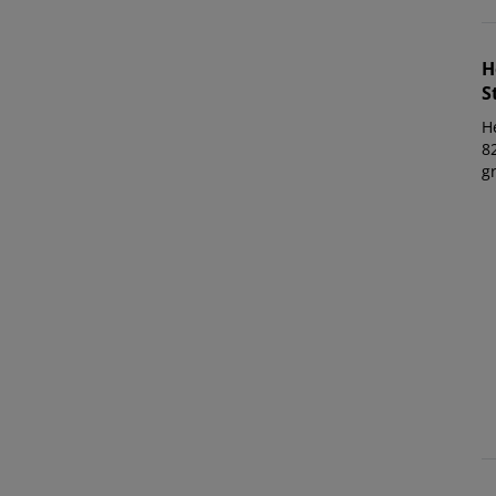
H
S
Herma Herma 57
8
g