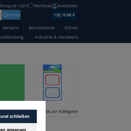
eferung ab 150 €
Merkliste
Anmelden
Z
suchen
0
|
0,00 €
Versand
|
Büromaterial
|
Schule
hutzkleidung
|
Industrie & Handwerk
mehr Infos zur Kategorie
 und schließen
gen anpassen