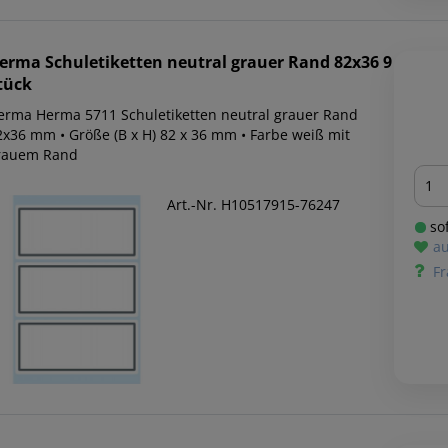
erma
Schuletiketten neutral grauer Rand 82x36 9
tück
11 Schuletiketten neutral grauer Rand
2x36 mm • Größe (B x H) 82 x 36 mm • Farbe weiß mit
rauem Rand
Men
Art.-Nr. H10517915-76247
sof
au
Fr