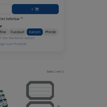
ge
ort lieferbar ¹⁾
v:
fine
Fussball
Katzen
Pferde
f die Merkliste setzen
age zum Produkt
Seite 1 von 3