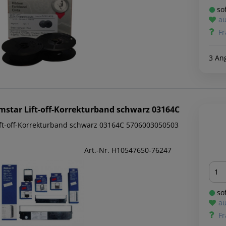
sof
au
Fr
3 An
mstar
Lift-off-Korrekturband schwarz 03164C
ift-off-Korrekturband schwarz 03164C 5706003050503
Art.-Nr. H10547650-76247
Men
sof
au
Fr