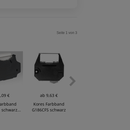
Seite 1 von 3
,09 €
ab
9,63 €
5 / 5
ab
10,27 €
Farbband
Kores Farbband
 schwarz...
G186CFS schwarz
Kores Farbband
Gruppe...
G188CFS schwarz
Gruppe...