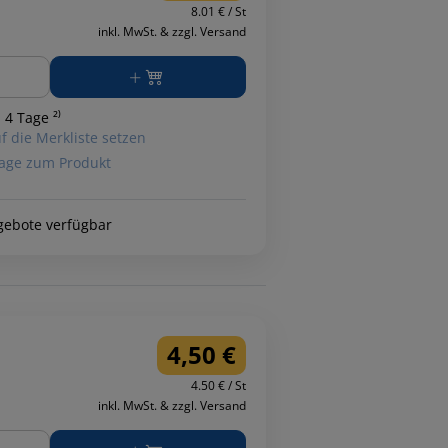
8.01 € / St
inkl. MwSt. & zzgl. Versand
ge
 4 Tage ²⁾
f die Merkliste setzen
age zum Produkt
gebote verfügbar
4,50 €
4.50 € / St
inkl. MwSt. & zzgl. Versand
ge