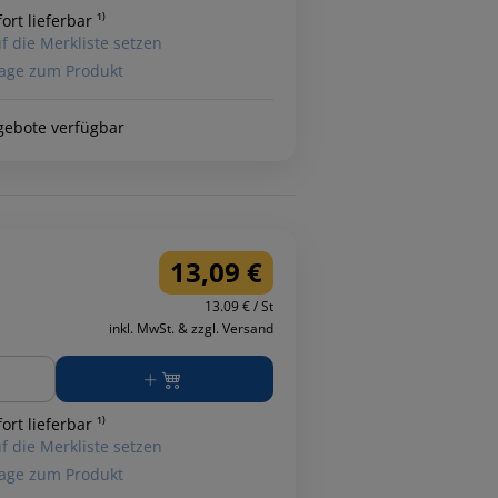
ort lieferbar ¹⁾
f die Merkliste setzen
age zum Produkt
gebote verfügbar
13,09 €
13.09 € / St
inkl. MwSt. & zzgl. Versand
ge
ort lieferbar ¹⁾
f die Merkliste setzen
age zum Produkt