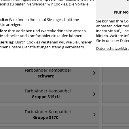
Schreibmaschine oder Nadeldrucker günstig wieder schreibfähig? Für
ebnis zu bieten, verwenden wir Cookies. Die Vorteile
funktionierende Geräte nutzen Sie unsere kompatiblen Farbbänder von 
Nur No
& Co.!
alte:
Wir können Ihnen auf Sie zugeschnittene
Sie können Ihre Co
te anzeigen.
anpassen oder meh
fen:
Ihre Vorlieben und Warenkorbinhalte werden
indem Sie auf „Ein
arbbänder Kompatibel
Sie schneller und komfortabler einkaufen können.
klicken. Weitere I
Sie in unserer Dat
sserung:
Durch Cookies verstehen wir, wie Sie unseren
nen unsere Dienstleistungen ständig verbessern.
Datenschutzerklär
Häufig gesucht
Farbbänder Kompatibel
schwarz
Farbbänder Kompatibel
Gruppe 51S+U
Farbbänder Kompatibel
Gruppe 317C