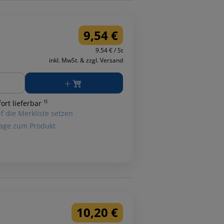
9,54 €
9.54 € / St
inkl. MwSt. & zzgl. Versand
ge
ort lieferbar ¹⁾
f die Merkliste setzen
age zum Produkt
10,20 €