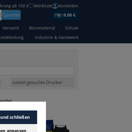
eferung ab 150 €
Merkliste
Anmelden
Z
suchen
0
|
0,00 €
Versand
|
Büromaterial
|
Schule
hutzkleidung
|
Industrie & Handwerk
patibel
 und schließen
gen anpassen