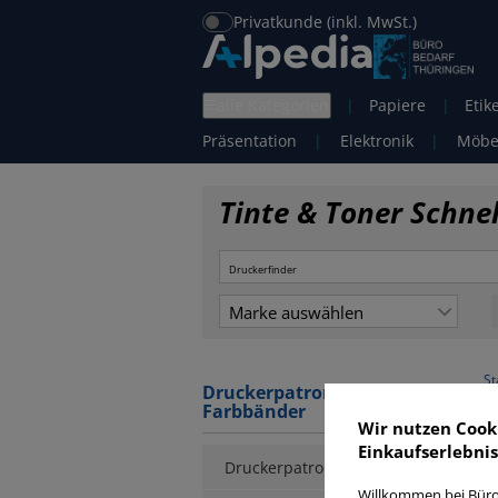
Privatkunde (inkl. MwSt.)
alle Kategorien
|
Papiere
|
Etik
Präsentation
|
Elektronik
|
Möbe
Tinte & Toner Schne
Marke auswählen
St
Druckerpatronen / Toner /
Farbbänder
Wir nutzen Cook
Einkaufserlebnis
Druckerpatronen
Willkommen bei Büro