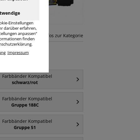
Oki, Epson
twendige
okie-Einstellungen
r darüber erfahren,
stellungen anpassen“
mehr Infos zur Kategorie
nformationen finden
enschutzerklärung.
ung
Impressum
Farbbänder Kompatibel
schwarz/rot
Farbbänder Kompatibel
Gruppe 188C
Farbbänder Kompatibel
Gruppe 51