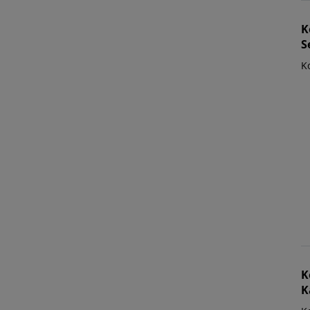
K
S
K
K
K