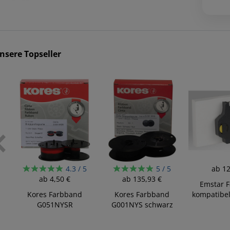
nsere Topseller
4.3 / 5
5 / 5
ab
12
ab
4,50 €
ab
135,93 €
Emstar 
Kores Farbband
Kores Farbband
kompatibel
G051NYSR
G001NYS schwarz
schwarz/rot...
Gruppe...