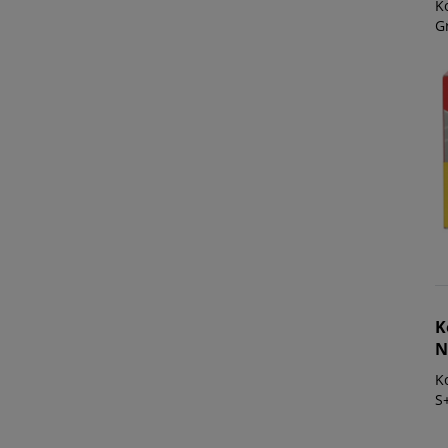
Ko
G
K
N
K
S