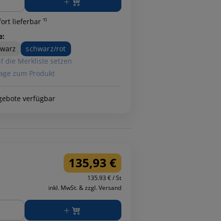
ort lieferbar ¹⁾
e:
hwarz
schwarz/rot
f die Merkliste setzen
age zum Produkt
gebote verfügbar
135,93 €
135.93 € / St
inkl. MwSt. & zzgl. Versand
ge