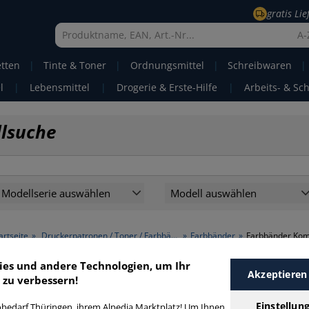
gratis Li
A-
etten
|
Tinte & Toner
|
Ordnungsmittel
|
Schreibwaren
|
l
|
Lebensmittel
|
Drogerie & Erste-Hilfe
|
Arbeits- & Sc
llsuche
Modellserie auswählen
Modell auswählen
artseite
»
Druckerpatronen / Toner / Farbbänder
»
Farbbänder
»
Farbbänder Kom
ies und andere Technologien, um Ihr
Akzeptieren
Farbbänder Kompatibel
 zu verbessern!
Einstellun
bedarf Thüringen, ihrem Alpedia Marktplatz! Um Ihnen