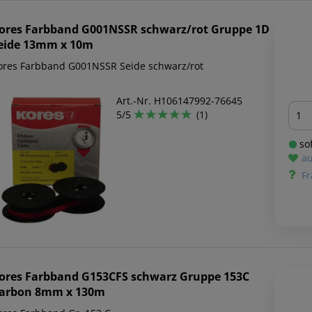
ores
Farbband G001NSSR schwarz/rot Gruppe 1D
eide 13mm x 10m
ores Farbband G001NSSR Seide schwarz/rot
Art.-Nr. H106147992-76645
Men
5/5
(1)
sof
au
Fr
ores
Farbband G153CFS schwarz Gruppe 153C
arbon 8mm x 130m