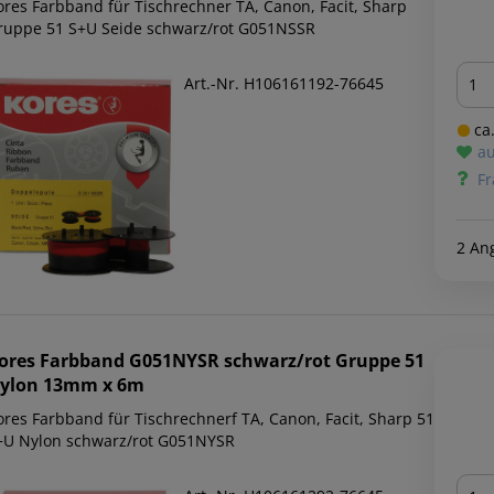
res Farbband für Tischrechner TA, Canon, Facit, Sharp
ruppe 51 S+U Seide schwarz/rot G051NSSR
Men
Art.-Nr. H106161192-76645
ca.
au
Fr
2 An
ores
Farbband G051NYSR schwarz/rot Gruppe 51
ylon 13mm x 6m
ores Farbband für Tischrechnerf TA, Canon, Facit, Sharp 51
+U Nylon schwarz/rot G051NYSR
Men