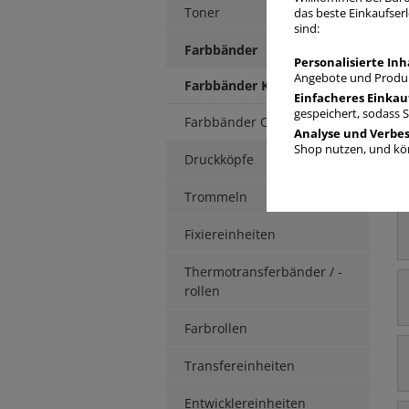
Toner
das beste Einkaufserl
sind:
Farbbänder
Personalisierte Inh
Angebote und Produk
Farbbänder Kompatibel
Einfacheres Einkau
F
gespeichert, sodass 
Farbbänder Original
Analyse und Verbe
Shop nutzen, und kön
Druckköpfe
Trommeln
Fixiereinheiten
Thermotransferbänder / -
rollen
Farbrollen
Transfereinheiten
Entwicklereinheiten