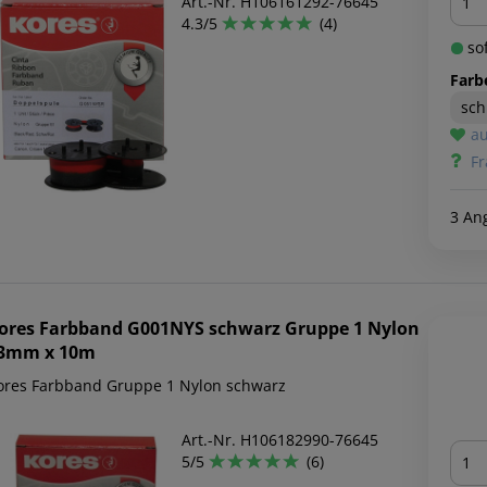
Art.-Nr. H106161292-76645
4.3/5
(4)
sof
Farb
sc
au
Fr
3 An
ores
Farbband G001NYS schwarz Gruppe 1 Nylon
3mm x 10m
ores Farbband Gruppe 1 Nylon schwarz
Art.-Nr. H106182990-76645
Men
5/5
(6)