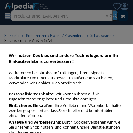
A-Z
Startseite
»
Konferenzen / Planen / Präsentieren
»
Schaukästen
»
Schaukästen für Außen 6xA4
Wir nutzen Cookies und andere Technologien, um Ihr
Schaukästen für Außen 6xA4
Einkaufserlebnis zu verbessern!
> Format 6xA4
Willkommen bei Bürobedarf Thüringen, ihrem Alpedia
Marktplatz! Um Ihnen das beste Einkaufserlebnis zu bieten,
Schaukästen für Außen 6xA4 in bester Qualität zum
verwenden wir Cookies. Die Vorteile sind:
günstigen Preis. Finden Sie schnell Schaukästen für Außen
Personalisierte Inhalte:
Wir können Ihnen auf Sie
6xA4 mit unserer Filter-Funktion.
zugeschnittene Angebote und Produkte anzeigen.
Einfacheres Einkaufen:
Ihre Vorlieben und Warenkorbinhalte
werden gespeichert, sodass Sie schneller und komfortabler
Schaukästen für Außen 6xA4
einkaufen können.
mehr Infos zur Kategorie
Analyse und Verbesserung:
Durch Cookies verstehen wir, wie
Sie unseren Shop nutzen, und können unsere Dienstleistungen
ständig verbessern.