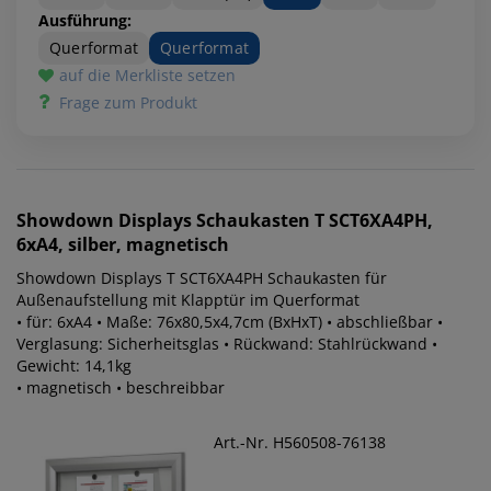
Ausführung:
Querformat
Querformat
auf die Merkliste setzen
Frage zum Produkt
Showdown Displays
Schaukasten T SCT6XA4PH,
6xA4, silber, magnetisch
Showdown Displays T SCT6XA4PH Schaukasten für
Außenaufstellung mit Klapptür im Querformat
• für: 6xA4 • Maße: 76x80,5x4,7cm (BxHxT) • abschließbar •
Verglasung: Sicherheitsglas • Rückwand: Stahlrückwand •
Gewicht: 14,1kg
• magnetisch • beschreibbar
Art.-Nr. H560508-76138