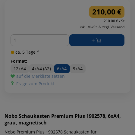
210,00 €
210.00 € / St
inkl. MwSt. & zzgl. Versand
Menge
ca. 5 Tage ²⁾
Format:
12xA4
4xA4 (A2)
6xA4
9xA4
auf die Merkliste setzen
Frage zum Produkt
Nobo
Schaukasten Premium Plus 1902578, 6xA4,
grau, magnetisch
Nobo Premium Plus 1902578 Schaukasten für