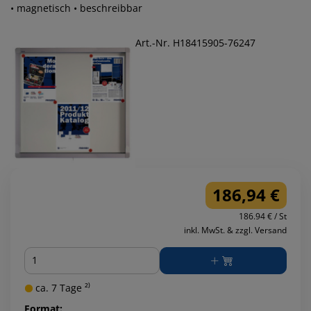
• magnetisch • beschreibbar
Art.-Nr. H18415905-76247
186,94 €
186.94 € / St
inkl. MwSt. & zzgl. Versand
Menge
ca. 7 Tage ²⁾
Format: