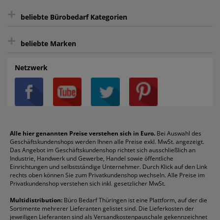
+
Bewertungs-Community
Sie können sich zu jeder Zeit abmelden.
Kontakt
beliebte Bürobedarf Kategorien
intelligentes Kundenkonto
Bürobedarf-Ratgeber
+
FAQ
Aktenvernichter
Haftnotizen
Prospekthüllen
beliebte Marken
Auftragspauschale
Archivboxen
Hängeregistratur
Registraturen
AGB
Batterien
Alco
Heftgeräte
Landré
Rückenschilder
Netzwerk
Datenschutz
Bleistifte
Avery/Zweckform
Heftstreifen
Leitz
Radiergummis
Privatsphäre-Einstellungen
Blöcke
Bic
Kaffee
Läufer
Schnellhefter
Über uns
Boardmarker
Canon
Klebeband
Melitta
Sichthüllen
Impressum
Briefablagen
Color Copy
Klebestifte
Navigator
Stehsammler
Reklamation / Retouren
Briefumschläge
Durable
Klemmmappen
Pentel
Taschenrechner
Alle hier genannten Preise verstehen sich in Euro.
Bei Auswahl des
Geschäftskundenshops werden Ihnen alle Preise exkl. MwSt. angezeigt.
Vertrag widerrufen (Privatkunden)
Druckerpatronen
DYMO
Kopierpapier
Pelikan
Textmarker
Das Angebot im Geschäftskundenshop richtet sich ausschließlich an
Rabatte & Aktionen
Etiketten
Edding
Korrekturmittel
Pilot
Tintenroller
Industrie, Handwerk und Gewerbe, Handel sowie öffentliche
Einrichtungen und selbstständige Unternehmer. Durch Klick auf den Link
Fineliner
Esselte
Kugelschreiber
Pritt
Tintenpatronen
rechts oben können Sie zum Privatkundenshop wechseln. Alle Preise im
Folienschreiber
Faber-Castell
Mappen
Schneider
Toilettenpapier
Privatkundenshop verstehen sich inkl. gesetzlicher MwSt.
Formulare
Fellowes
Ordner
Stabilo
Toner
Multidistribution:
Büro Bedarf Thüringen ist eine Plattform, auf der die
Sortimente mehrerer Lieferanten gelistet sind. Die Lieferkosten der
Gelschreiber
Franken
Packband
Staedtler
Versandmaterial
jeweiligen Lieferanten sind als Versandkostenpauschale gekennzeichnet