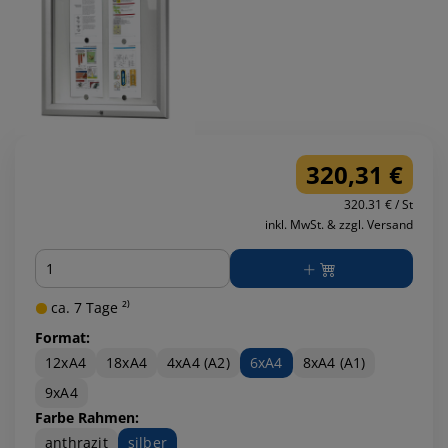
320,31 €
320.31 € / St
inkl. MwSt. & zzgl. Versand
Menge
ca. 7 Tage ²⁾
Format:
12xA4
18xA4
4xA4 (A2)
6xA4
8xA4 (A1)
9xA4
Farbe Rahmen:
anthrazit
silber