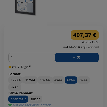
407,37 €
407.37 € / St
inkl. MwSt. & zzgl. Versand
Menge
ca. 7 Tage ²⁾
Format:
12xA4
15xA4
18xA4
4xA4
6xA4
8xA4
9xA4
Farbe Rahmen:
anthrazit
silber
auf die Merkliste setzen