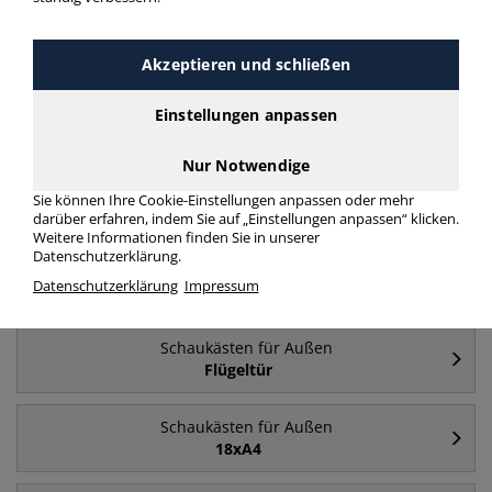
Häufig gesucht
Akzeptieren und schließen
Schaukästen für Außen
Einstellungen anpassen
8xA4 (A1)
Nur Notwendige
Schaukästen für Außen
Sie können Ihre Cookie-Einstellungen anpassen oder mehr
12xA4
darüber erfahren, indem Sie auf „Einstellungen anpassen“ klicken.
Weitere Informationen finden Sie in unserer
Datenschutzerklärung.
Schaukästen für Außen
Datenschutzerklärung
Impressum
4xA4 (A2)
Schaukästen für Außen
Flügeltür
Schaukästen für Außen
18xA4