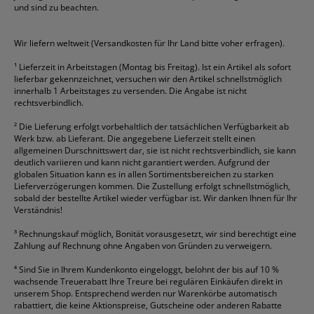
Geschäftsbücher
Fripa
Permanentmarker
Tesa
Versandtaschen
und sind zu beachten.
HAN
Tipp-Ex
HP
alle Marken anzeigen
Wir liefern weltweit (Versandkosten für Ihr Land bitte voher erfragen).
¹
Lieferzeit in Arbeitstagen (Montag bis Freitag). Ist ein Artikel als sofort
lieferbar gekennzeichnet, versuchen wir den Artikel schnellstmöglich
innerhalb 1 Arbeitstages zu versenden. Die Angabe ist nicht
rechtsverbindlich.
²
Die Lieferung erfolgt vorbehaltlich der tatsächlichen Verfügbarkeit ab
Werk bzw. ab Lieferant. Die angegebene Lieferzeit stellt einen
allgemeinen Durschnittswert dar, sie ist nicht rechtsverbindlich, sie kann
deutlich variieren und kann nicht garantiert werden. Aufgrund der
globalen Situation kann es in allen Sortimentsbereichen zu starken
Lieferverzögerungen kommen. Die Zustellung erfolgt schnellstmöglich,
sobald der bestellte Artikel wieder verfügbar ist. Wir danken Ihnen für Ihr
Verständnis!
³
Rechnungskauf möglich, Bonität vorausgesetzt, wir sind berechtigt eine
Zahlung auf Rechnung ohne Angaben von Gründen zu verweigern.
⁴
Sind Sie in Ihrem Kundenkonto eingeloggt, belohnt der bis auf 10 %
wachsende Treuerabatt Ihre Treure bei regulären Einkäufen direkt in
unserem Shop. Entsprechend werden nur Warenkörbe automatisch
rabattiert, die keine Aktionspreise, Gutscheine oder anderen Rabatte