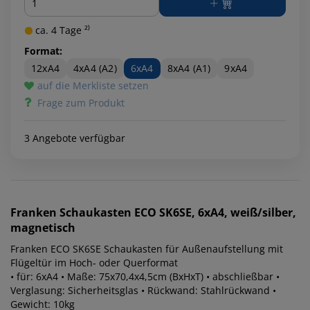
ca. 4 Tage ²⁾
Format:
12xA4
4xA4 (A2)
6xA4
8xA4 (A1)
9xA4
auf die Merkliste setzen
Frage zum Produkt
3 Angebote verfügbar
Franken
Schaukasten ECO SK6SE, 6xA4, weiß/silber,
magnetisch
Franken ECO SK6SE Schaukasten für Außenaufstellung mit
Flügeltür im Hoch- oder Querformat
• für: 6xA4 • Maße: 75x70,4x4,5cm (BxHxT) • abschließbar •
Verglasung: Sicherheitsglas • Rückwand: Stahlrückwand •
Gewicht: 10kg