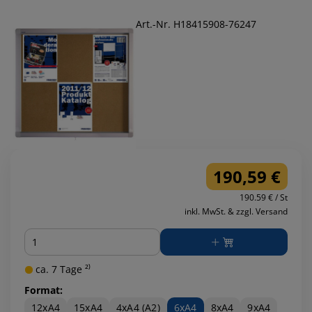
Art.-Nr. H18415908-76247
190,59 €
190.59 € / St
inkl. MwSt. & zzgl. Versand
Menge
ca. 7 Tage ²⁾
Format:
12xA4
15xA4
4xA4 (A2)
6xA4
8xA4
9xA4