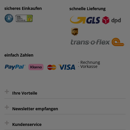
sicheres Einkaufen
einfaches Zahlen
schnelle Lieferung
· Rechnung
· Vorkasse
einfach Zahlen
· Rechnung
· Vorkasse
+
Ihre Vorteile
+
gratis Lieferung ab 150 € Warenwert
Newsletter empfangen
Kauf auf Rechnung³
+
Keine unerwünschte Werbung
Kundenservice
sicher Shoppen durch SSL