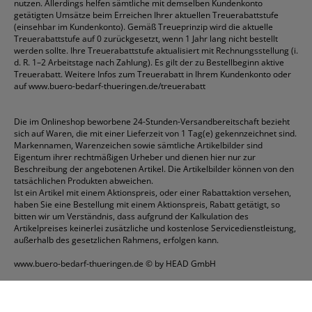
nutzen. Allerdings helfen sämtliche mit demselben Kundenkonto
getätigten Umsätze beim Erreichen Ihrer aktuellen Treuerabattstufe
(einsehbar im Kundenkonto). Gemäß Treueprinzip wird die aktuelle
Treuerabattstufe auf 0 zurückgesetzt, wenn 1 Jahr lang nicht bestellt
werden sollte. Ihre Treuerabattstufe aktualisiert mit Rechnungsstellung (i.
d. R. 1–2 Arbeitstage nach Zahlung). Es gilt der zu Bestellbeginn aktive
Treuerabatt. Weitere Infos zum Treuerabatt in Ihrem Kundenkonto oder
auf
www.buero-bedarf-thueringen.de/treuerabatt
Die im Onlineshop beworbene 24-Stunden-Versandbereitschaft bezieht
sich auf Waren, die mit einer Lieferzeit von 1 Tag(e) gekennzeichnet sind.
Markennamen, Warenzeichen sowie sämtliche Artikelbilder sind
Eigentum ihrer rechtmäßigen Urheber und dienen hier nur zur
Beschreibung der angebotenen Artikel. Die Artikelbilder können von den
tatsächlichen Produkten abweichen.
Ist ein Artikel mit einem Aktionspreis, oder einer Rabattaktion versehen,
haben Sie eine Bestellung mit einem Aktionspreis, Rabatt getätigt, so
bitten wir um Verständnis, dass aufgrund der Kalkulation des
Artikelpreises keinerlei zusätzliche und kostenlose Servicedienstleistung,
außerhalb des gesetzlichen Rahmens, erfolgen kann.
www.buero-bedarf-thueringen.de
© by HEAD GmbH