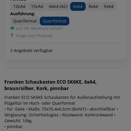
12xA4
15xA4
4xA4 (A2)
6xA4
8xA4
9xA4
Ausführung:
Querformat
Querformat
auf die Merkliste setzen
Frage zum Produkt
2 Angebote verfügbar
Franken
Schaukasten ECO SK6KE, 6xA4,
braun/silber, Kork, pinnbar
Franken ECO SK6KE Schaukasten für Außenaufstellung mit
Flügeltür im Hoch- oder Querformat
• für: 6xA4 • Maße: 75x70,4x4,5cm (BxHxT) • abschließbar •
Verglasung: Sicherheitsglas • Rückwand: Korkrückwand •
Gewicht: 10kg
• pinnbar