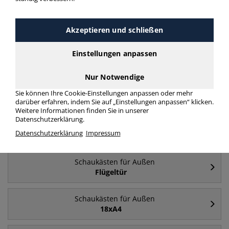
Häufig gesucht
Akzeptieren und schließen
Schaukästen für Außen
Einstellungen anpassen
8xA4 (A1)
Nur Notwendige
Schaukästen für Außen
Sie können Ihre Cookie-Einstellungen anpassen oder mehr
12xA4
darüber erfahren, indem Sie auf „Einstellungen anpassen“ klicken.
Weitere Informationen finden Sie in unserer
Datenschutzerklärung.
Schaukästen für Außen
Datenschutzerklärung
Impressum
4xA4 (A2)
Schaukästen für Außen
Flügeltür
Schaukästen für Außen
18xA4