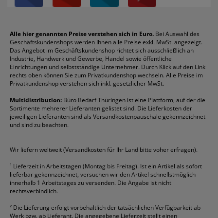
Über uns
Boardmarker
Canon
Klebeband
Melitta
Sichthüllen
Impressum
Briefablagen
Color Copy
Klebestifte
Navigator
Stehsammler
Reklamation / Retouren
Briefumschläge
Durable
Klemmmappen
Pentel
Taschenrechner
Alle hier genannten Preise verstehen sich in Euro.
Bei Auswahl des
Geschäftskundenshops werden Ihnen alle Preise exkl. MwSt. angezeigt.
Vertrag widerrufen (Privatkunden)
Druckerpatronen
DYMO
Kopierpapier
Pelikan
Textmarker
Das Angebot im Geschäftskundenshop richtet sich ausschließlich an
Rabatte & Aktionen
Etiketten
Edding
Korrekturmittel
Pilot
Tintenroller
Industrie, Handwerk und Gewerbe, Handel sowie öffentliche
Einrichtungen und selbstständige Unternehmer. Durch Klick auf den Link
Fineliner
Esselte
Kugelschreiber
Pritt
Tintenpatronen
rechts oben können Sie zum Privatkundenshop wechseln. Alle Preise im
Folienschreiber
Faber-Castell
Mappen
Schneider
Toilettenpapier
Privatkundenshop verstehen sich inkl. gesetzlicher MwSt.
Formulare
Fellowes
Ordner
Stabilo
Toner
Multidistribution:
Büro Bedarf Thüringen ist eine Plattform, auf der die
Sortimente mehrerer Lieferanten gelistet sind. Die Lieferkosten der
Gelschreiber
Franken
Packband
Staedtler
Versandmaterial
jeweiligen Lieferanten sind als Versandkostenpauschale gekennzeichnet
Geschäftsbücher
Fripa
Permanentmarker
Tesa
Versandtaschen
und sind zu beachten.
HAN
Tipp-Ex
HP
alle Marken anzeigen
Wir liefern weltweit (Versandkosten für Ihr Land bitte voher erfragen).
¹
Lieferzeit in Arbeitstagen (Montag bis Freitag). Ist ein Artikel als sofort
lieferbar gekennzeichnet, versuchen wir den Artikel schnellstmöglich
innerhalb 1 Arbeitstages zu versenden. Die Angabe ist nicht
rechtsverbindlich.
²
Die Lieferung erfolgt vorbehaltlich der tatsächlichen Verfügbarkeit ab
Werk bzw. ab Lieferant. Die angegebene Lieferzeit stellt einen