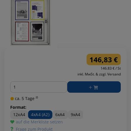
146,83 €
146.83 € / St
inkl. MwSt. & zzgl. Versand
Menge
ca. 5 Tage ²⁾
Format:
12xA4
4xA4 (A2)
6xA4
9xA4
auf die Merkliste setzen
Frage zum Produkt