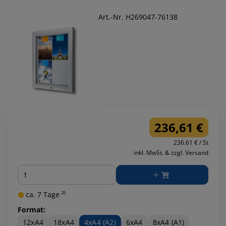
Art.-Nr. H269047-76138
236,61 €
236.61 € / St
inkl. MwSt. & zzgl. Versand
Menge
ca. 7 Tage ²⁾
Format:
12xA4
18xA4
4xA4 (A2)
6xA4
8xA4 (A1)