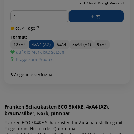
inkl. MwSt. & zzgl. Versand
Menge
ca. 4 Tage ²⁾
Format:
12xA4
4xA4 (A2)
6xA4
8xA4 (A1)
9xA4
auf die Merkliste setzen
Frage zum Produkt
3 Angebote verfügbar
Franken
Schaukasten ECO SK4KE, 4xA4 (A2),
braun/silber, Kork, pinnbar
Franken ECO SK4KE Schaukasten für Außenaufstellung mit
Flügeltür im Hoch- oder Querformat