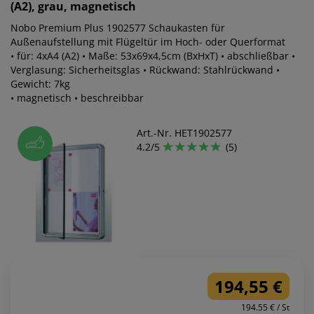
(A2), grau, magnetisch
Nobo Premium Plus 1902577 Schaukasten für
Außenaufstellung mit Flügeltür im Hoch- oder Querformat
• für: 4xA4 (A2) • Maße: 53x69x4,5cm (BxHxT) • abschließbar •
Verglasung: Sicherheitsglas • Rückwand: Stahlrückwand •
Gewicht: 7kg
• magnetisch • beschreibbar
Art.-Nr. HET1902577
4.2/5
(5)
194,55 €
194.55 € / St