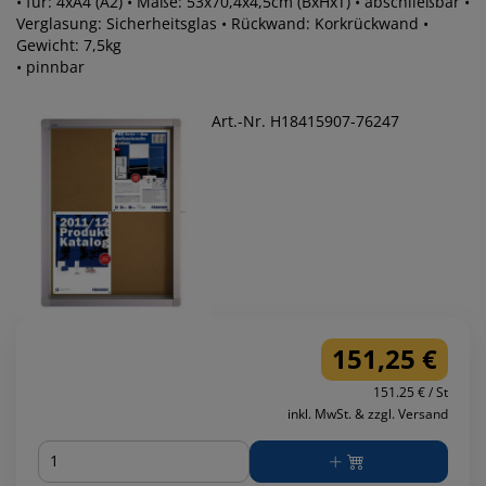
• für: 4xA4 (A2) • Maße: 53x70,4x4,5cm (BxHxT) • abschließbar •
Verglasung: Sicherheitsglas • Rückwand: Korkrückwand •
Gewicht: 7,5kg
• pinnbar
Art.-Nr. H18415907-76247
151,25 €
151.25 € / St
inkl. MwSt. & zzgl. Versand
Menge