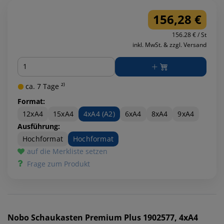
156,28 €
156.28 € / St
inkl. MwSt. & zzgl. Versand
Menge
ca. 7 Tage ²⁾
Format:
12xA4
15xA4
4xA4 (A2)
6xA4
8xA4
9xA4
Ausführung:
Hochformat
Hochformat
auf die Merkliste setzen
Frage zum Produkt
Nobo
Schaukasten Premium Plus 1902577, 4xA4