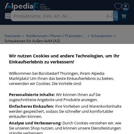
A-Z
Startseite
»
Konferenzen / Planen / Präsentieren
»
Schaukästen
»
Schaukästen für Außen 4xA4 (A2)
Wir nutzen Cookies und andere Technologien, um Ihr
Schaukästen für Außen 4xA4
Einkaufserlebnis zu verbessern!
(A2) > Format 4xA4 (A2)
Willkommen bei Bürobedarf Thüringen, ihrem Alpedia
Marktplatz! Um Ihnen das beste Einkaufserlebnis zu bieten,
Schaukästen für Außen 4xA4 (A2) in bester Qualität zum
verwenden wir Cookies. Die Vorteile sind:
günstigen Preis. Finden Sie schnell Schaukästen für Außen
Personalisierte Inhalte:
Wir können Ihnen auf Sie
4xA4 (A2) mit unserer Filter-Funktion.
zugeschnittene Angebote und Produkte anzeigen.
Einfacheres Einkaufen:
Ihre Vorlieben und Warenkorbinhalte
werden gespeichert, sodass Sie schneller und komfortabler
Schaukästen für Außen 4xA4 (A2)
einkaufen können.
mehr Infos zur Kategorie
Analyse und Verbesserung:
Durch Cookies verstehen wir, wie
Sie unseren Shop nutzen, und können unsere Dienstleistungen
ständig verbessern.