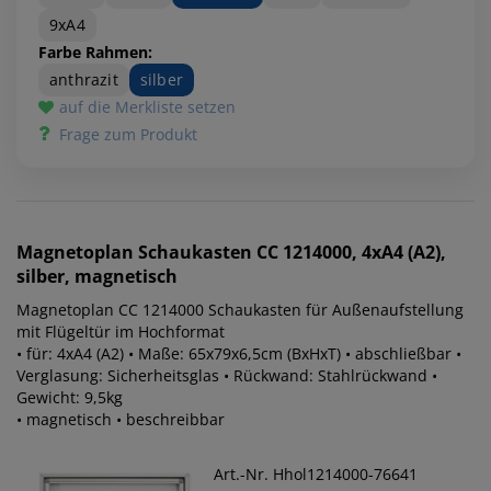
9xA4
Farbe Rahmen:
anthrazit
silber
auf die Merkliste setzen
Frage zum Produkt
Magnetoplan
Schaukasten CC 1214000, 4xA4 (A2),
silber, magnetisch
Magnetoplan CC 1214000 Schaukasten für Außenaufstellung
mit Flügeltür im Hochformat
• für: 4xA4 (A2) • Maße: 65x79x6,5cm (BxHxT) • abschließbar •
Verglasung: Sicherheitsglas • Rückwand: Stahlrückwand •
Gewicht: 9,5kg
• magnetisch • beschreibbar
Art.-Nr. Hhol1214000-76641