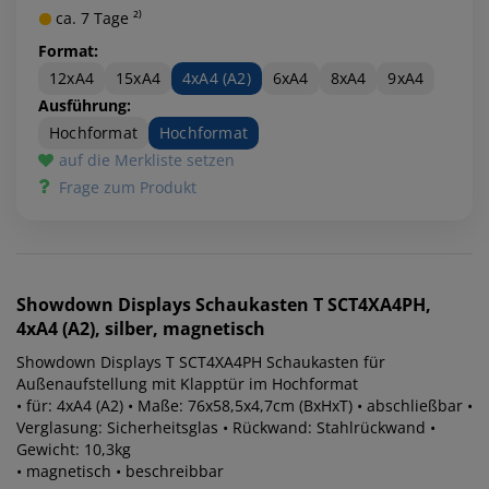
ca. 7 Tage ²⁾
Format:
12xA4
15xA4
4xA4 (A2)
6xA4
8xA4
9xA4
Ausführung:
Hochformat
Hochformat
auf die Merkliste setzen
Frage zum Produkt
Showdown Displays
Schaukasten T SCT4XA4PH,
4xA4 (A2), silber, magnetisch
Showdown Displays T SCT4XA4PH Schaukasten für
Außenaufstellung mit Klapptür im Hochformat
• für: 4xA4 (A2) • Maße: 76x58,5x4,7cm (BxHxT) • abschließbar •
Verglasung: Sicherheitsglas • Rückwand: Stahlrückwand •
Gewicht: 10,3kg
• magnetisch • beschreibbar