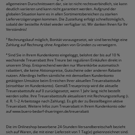
allgemeinen Durschnittswert dar, sie ist nicht rechtsverbindlich, sie kann
deutlich variieren und kann nicht garantiert werden. Aufgrund der
globalen Situation kann es in allen Sortimentsbereichen zu starken
Lieferverzögerungen kommen. Die Zustellung erfolgt schnellstmöglich,
sobald der bestellte Artikel wieder verfügbar ist. Wir danken Ihnen für Ihr
Verständnis!
³
Rechnungskauf möglich, Bonität vorausgesetzt, wir sind berechtigt eine
Zahlung auf Rechnung ohne Angaben von Gründen zu verweigern.
⁴
Sind Sie in Ihrem Kundenkonto eingeloggt, belohnt der bis auf 10 %
wachsende Treuerabatt Ihre Treure bei regulären Einkäufen direkt in
unserem Shop. Entsprechend werden nur Warenkörbe automatisch
rabattiert, die keine Aktionspreise, Gutscheine oder anderen Rabatte
nutzen. Allerdings helfen sämtliche mit demselben Kundenkonto
getätigten Umsätze beim Erreichen Ihrer aktuellen Treuerabattstufe
(einsehbar im Kundenkonto). Gemäß Treueprinzip wird die aktuelle
Treuerabattstufe auf 0 zurückgesetzt, wenn 1 Jahr lang nicht bestellt
werden sollte. Ihre Treuerabattstufe aktualisiert mit Rechnungsstellung (i.
d. R. 1–2 Arbeitstage nach Zahlung). Es gilt der zu Bestellbeginn aktive
Treuerabatt. Weitere Infos zum Treuerabatt in Ihrem Kundenkonto oder
auf
www.buero-bedarf-thueringen.de/treuerabatt
Die im Onlineshop beworbene 24-Stunden-Versandbereitschaft bezieht
sich auf Waren, die mit einer Lieferzeit von 1 Tag(e) gekennzeichnet sind.