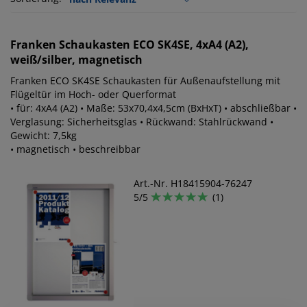
Franken
Schaukasten ECO SK4SE, 4xA4 (A2),
weiß/silber, magnetisch
Franken ECO SK4SE Schaukasten für Außenaufstellung mit
Flügeltür im Hoch- oder Querformat
• für: 4xA4 (A2) • Maße: 53x70,4x4,5cm (BxHxT) • abschließbar •
Verglasung: Sicherheitsglas • Rückwand: Stahlrückwand •
Gewicht: 7,5kg
• magnetisch • beschreibbar
Art.-Nr. H18415904-76247
5/5
(1)