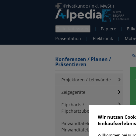
Privatkunde (inkl. MwSt.)
alle Kategorien
|
Papiere
|
Etik
Präsentation
|
Elektronik
|
Möbe
St
Konferenzen / Planen /
Präsentieren
Projektoren / Leinwände
Zeigegeräte
Flipcharts /
Flipchartzubehör
Wir nutzen Cook
Einkaufserlebnis
Pinwandtafeln /
S
Pinwandtafelzubehör
Willkommen bei Büro