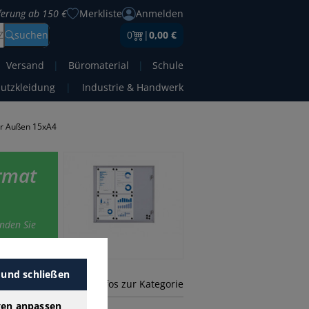
eferung ab 150 €
Merkliste
Anmelden
Z
suchen
0
|
0,00 €
Versand
|
Büromaterial
|
Schule
hutzkleidung
|
Industrie & Handwerk
ür Außen 15xA4
rmat
inden Sie
 und schließen
mehr Infos zur Kategorie
gen anpassen