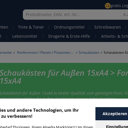
gratis Li
A-
etten
|
Tinte & Toner
|
Ordnungsmittel
|
Schreibwaren
|
l
|
Lebensmittel
|
Drogerie & Erste-Hilfe
|
Arbeits- & Sc
artseite
»
Konferenzen / Planen / Präsentieren
»
Schaukästen
»
Schaukästen f
Schaukästen für Außen 15xA4 > Fo
15xA4
Schaukästen für Außen 15xA4 in bester Qualität zum günstigen Preis. F
schnell Schaukästen für Außen 15xA4 mit unserer Filter-Funktion.
ies und andere Technologien, um Ihr
Akzeptieren
 zu verbessern!
chaukästen für Außen 15xA4
Einstellun
bedarf Thüringen, ihrem Alpedia Marktplatz! Um Ihnen