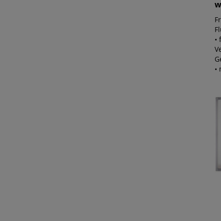
w
F
F
• 
V
G
•