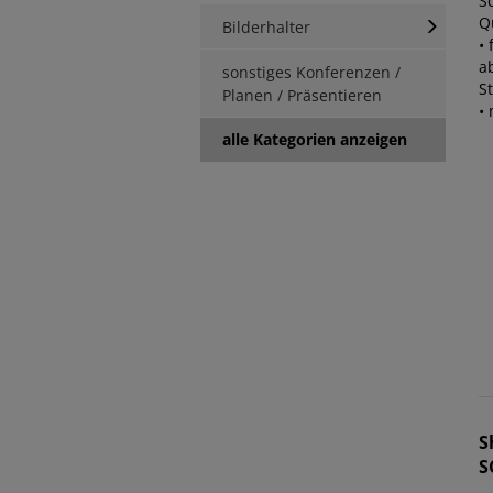
S
Q
Bilderhalter
• 
a
sonstiges Konferenzen /
S
Planen / Präsentieren
•
alle Kategorien anzeigen
S
S