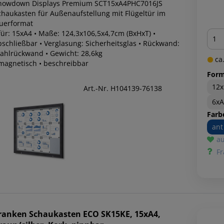
howdown Displays Premium SCT15xA4PHC7016JS
chaukasten für Außenaufstellung mit Flügeltür im
uerformat
Men
für: 15xA4 • Maße: 124,3x106,5x4,7cm (BxHxT) •
bschließbar • Verglasung: Sicherheitsglas • Rückwand:
tahlrückwand • Gewicht: 28,6kg
ca.
 magnetisch • beschreibbar
Form
12
Art.-Nr. H104139-76138
6x
Farb
ant
au
Fr
ranken
Schaukasten ECO SK15KE, 15xA4,