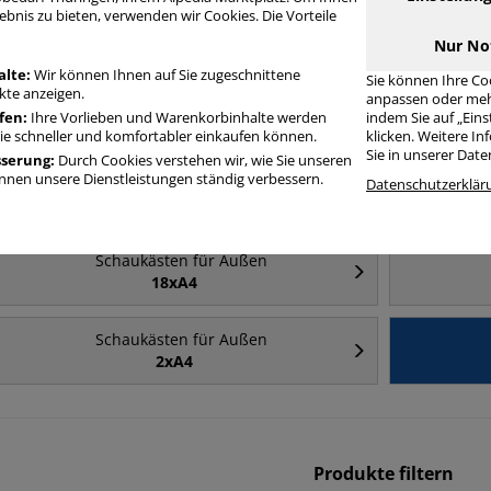
ebnis zu bieten, verwenden wir Cookies. Die Vorteile
Häufig gesucht
Nur No
alte:
Wir können Ihnen auf Sie zugeschnittene
Sie können Ihre Co
te anzeigen.
anpassen oder meh
Schaukästen für Außen
fen:
Ihre Vorlieben und Warenkorbinhalte werden
indem Sie auf „Ein
8xA4 (A1)
Sie schneller und komfortabler einkaufen können.
klicken. Weitere I
Sie in unserer Dat
sserung:
Durch Cookies verstehen wir, wie Sie unseren
nen unsere Dienstleistungen ständig verbessern.
Schaukästen für Außen
Datenschutzerklär
4xA4 (A2)
Schaukästen für Außen
18xA4
Schaukästen für Außen
2xA4
Produkte filtern