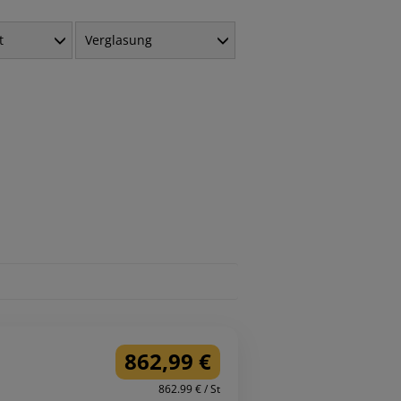
t
Verglasung
862,99 €
862.99 € / St