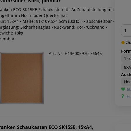
raun/silber, Kork, pinnbar
ranken ECO SK15KE Schaukasten für Außenaufstellung mit
lügeltür im Hoch- oder Querformat
für: 15xA4 • Maße: 91x109,5x4,5cm (BxHxT) • abschließbar •
Men
erglasung: Sicherheitsglas • Rückwand: Korkrückwand •
ewicht: 18kg
 pinnbar
ca.
Form
Art.-Nr. H136005970-76645
12
8x
Ausf
Ho
au
Fr
ranken
Schaukasten ECO SK15SE, 15xA4,