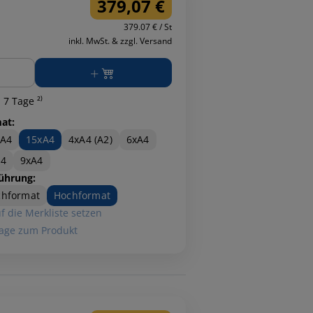
379,07 €
379.07 € / St
inkl. MwSt. & zzgl. Versand
ge
 7 Tage ²⁾
at:
xA4
15xA4
4xA4 (A2)
6xA4
A4
9xA4
ührung:
chformat
Hochformat
f die Merkliste setzen
age zum Produkt