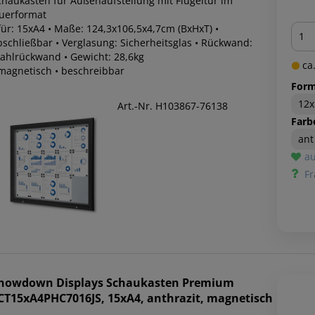
chaukasten für Außenaufstellung mit Flügeltür im
uerformat
Men
für: 15xA4 • Maße: 124,3x106,5x4,7cm (BxHxT) •
bschließbar • Verglasung: Sicherheitsglas • Rückwand:
tahlrückwand • Gewicht: 28,6kg
ca.
 magnetisch • beschreibbar
Form
12
Art.-Nr. H103867-76138
Farb
ant
au
Fr
howdown Displays
Schaukasten Premium
CT15xA4PHC7016JS, 15xA4, anthrazit, magnetisch