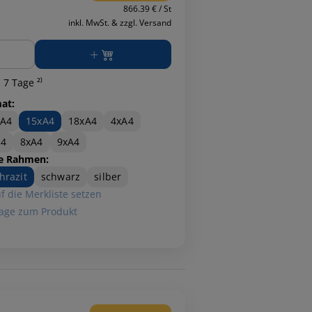
866.39 € / St
inkl. MwSt. & zzgl. Versand
ge
 7 Tage ²⁾
at:
xA4
15xA4
18xA4
4xA4
A4
8xA4
9xA4
e Rahmen:
hrazit
schwarz
silber
f die Merkliste setzen
age zum Produkt