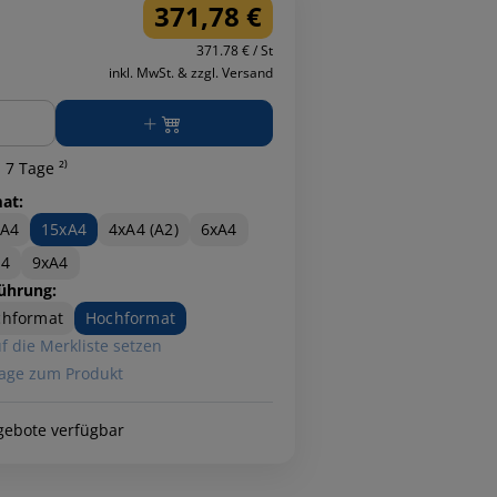
371,78 €
371.78 € / St
inkl. MwSt. & zzgl. Versand
ge
 7 Tage ²⁾
at:
xA4
15xA4
4xA4 (A2)
6xA4
A4
9xA4
ührung:
chformat
Hochformat
f die Merkliste setzen
age zum Produkt
gebote verfügbar