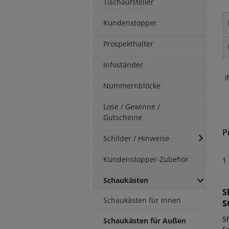
Tischaufsteller
Kundenstopper
Prospekthalter
Infoständer
I
Nummernblöcke
Lose / Gewinne /
Gutscheine
P
Schilder / Hinweise
Kundenstopper-Zubehör
1
Schaukästen
S
Schaukästen für Innen
S
S
Schaukästen für Außen