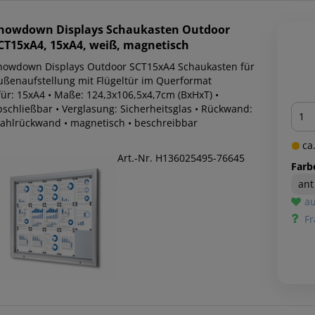
howdown Displays
Schaukasten Outdoor
CT15xA4, 15xA4, weiß, magnetisch
howdown Displays Outdoor SCT15xA4 Schaukasten für
ußenaufstellung mit Flügeltür im Querformat
für: 15xA4 • Maße: 124,3x106,5x4,7cm (BxHxT) •
Men
bschließbar • Verglasung: Sicherheitsglas • Rückwand:
tahlrückwand • magnetisch • beschreibbar
ca.
Art.-Nr. H136025495-76645
Farb
ant
au
Fr