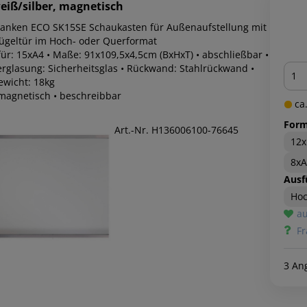
eiß/silber, magnetisch
ranken ECO SK15SE Schaukasten für Außenaufstellung mit
lügeltür im Hoch- oder Querformat
für: 15xA4 • Maße: 91x109,5x4,5cm (BxHxT) • abschließbar •
Men
erglasung: Sicherheitsglas • Rückwand: Stahlrückwand •
ewicht: 18kg
 magnetisch • beschreibbar
ca.
Form
Art.-Nr. H136006100-76645
12
8x
Ausf
Ho
au
Fr
3 An