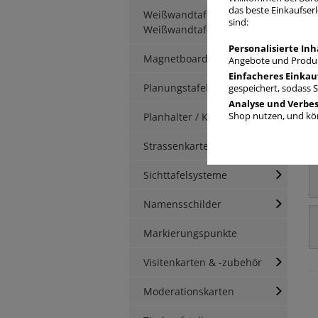
das beste Einkaufserl
Weißwandtafeln /
sind:
Weißwandtafelzubehör
Personalisierte Inh
Magnetboards
Angebote und Produk
Einfacheres Einkau
Planungstafeln
gespeichert, sodass 
Analyse und Verbe
Planhalter / Klemmleisten
Shop nutzen, und kön
Strassenkarten / PLZ-Karten
Sichttafelsysteme
Namensschilder
Markierungspunkte
Visitenkarten & -zubehör
Moderationskarten