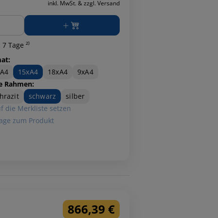
inkl. MwSt. & zzgl. Versand
ge
 7 Tage ²⁾
at:
xA4
15xA4
18xA4
9xA4
e Rahmen:
hrazit
schwarz
silber
f die Merkliste setzen
age zum Produkt
866,39 €