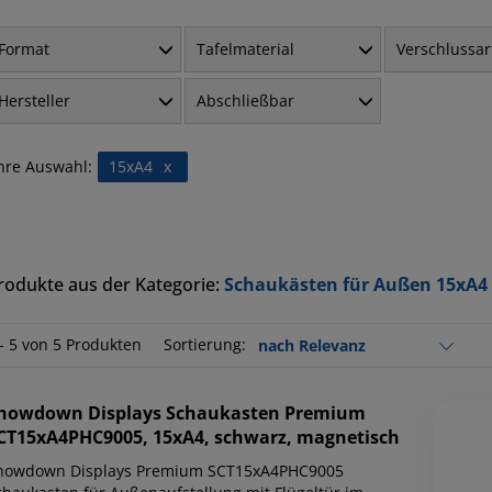
Format
Tafelmaterial
Verschlussar
Hersteller
Abschließbar
hre Auswahl:
15xA4
x
rodukte aus der Kategorie:
Schaukästen für Außen 15xA4
 - 5 von 5 Produkten
Sortierung:
howdown Displays
Schaukasten Premium
CT15xA4PHC9005, 15xA4, schwarz, magnetisch
howdown Displays Premium SCT15xA4PHC9005