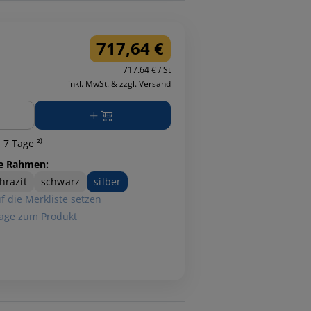
717,64 €
717.64 € / St
inkl. MwSt. & zzgl. Versand
ge
 7 Tage ²⁾
e Rahmen:
hrazit
schwarz
silber
f die Merkliste setzen
age zum Produkt