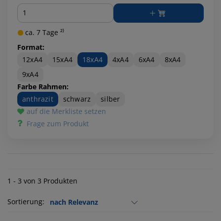
Menge
ca. 7 Tage ²⁾
Format:
12xA4
15xA4
18xA4
4xA4
6xA4
8xA4
9xA4
Farbe Rahmen:
anthrazit
schwarz
silber
auf die Merkliste setzen
Frage zum Produkt
1 - 3 von 3 Produkten
Sortierung: