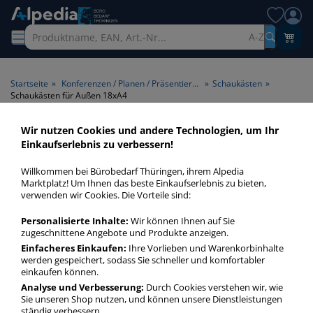
A-Z
Startseite
»
Konferenzen / Planen / Präsentieren
»
Schaukästen
»
Schaukästen für Außen 18xA4
Wir nutzen Cookies und andere Technologien, um Ihr
Schaukästen für Außen 18xA4
Einkaufserlebnis zu verbessern!
> Format 18xA4
Willkommen bei Bürobedarf Thüringen, ihrem Alpedia
Marktplatz! Um Ihnen das beste Einkaufserlebnis zu bieten,
Schaukästen für Außen 18xA4 in bester Qualität zum
verwenden wir Cookies. Die Vorteile sind:
günstigen Preis. Finden Sie schnell Schaukästen für Außen
Personalisierte Inhalte:
Wir können Ihnen auf Sie
18xA4 mit unserer Filter-Funktion.
zugeschnittene Angebote und Produkte anzeigen.
Einfacheres Einkaufen:
Ihre Vorlieben und Warenkorbinhalte
werden gespeichert, sodass Sie schneller und komfortabler
Schaukästen für Außen 18xA4
einkaufen können.
mehr Infos zur Kategorie
Analyse und Verbesserung:
Durch Cookies verstehen wir, wie
Sie unseren Shop nutzen, und können unsere Dienstleistungen
ständig verbessern.