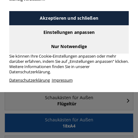
Häufig gesucht
Akzeptieren und schließen
Schaukästen für Außen
Einstellungen anpassen
8xA4 (A1)
Nur Notwendige
Schaukästen für Außen
Sie können Ihre Cookie-Einstellungen anpassen oder mehr
12xA4
darüber erfahren, indem Sie auf „Einstellungen anpassen“ klicken.
Weitere Informationen finden Sie in unserer
Datenschutzerklärung.
Schaukästen für Außen
Datenschutzerklärung
Impressum
4xA4 (A2)
Schaukästen für Außen
Flügeltür
Schaukästen für Außen
18xA4