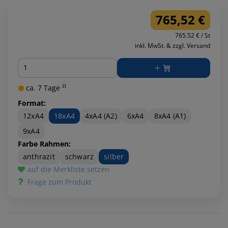
765,52 €
765.52 € / St
inkl. MwSt. & zzgl. Versand
Menge
ca. 7 Tage ²⁾
Format:
12xA4
18xA4
4xA4 (A2)
6xA4
8xA4 (A1)
9xA4
Farbe Rahmen:
anthrazit
schwarz
silber
auf die Merkliste setzen
Frage zum Produkt