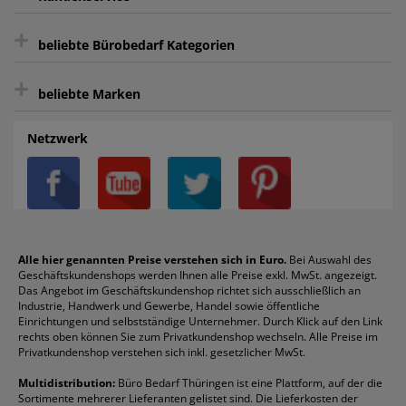
sicher Shoppen durch SSL
+
Bewertungs-Community
Sie können sich zu jeder Zeit abmelden.
Kontakt
beliebte Bürobedarf Kategorien
intelligentes Kundenkonto
Bürobedarf-Ratgeber
+
FAQ
Aktenvernichter
Haftnotizen
Prospekthüllen
beliebte Marken
Auftragspauschale
Archivboxen
Hängeregistratur
Registraturen
AGB
Batterien
Alco
Heftgeräte
Landré
Rückenschilder
Netzwerk
Datenschutz
Bleistifte
Avery/Zweckform
Heftstreifen
Leitz
Radiergummis
Privatsphäre-Einstellungen
Blöcke
Bic
Kaffee
Läufer
Schnellhefter
Über uns
Boardmarker
Canon
Klebeband
Melitta
Sichthüllen
Impressum
Briefablagen
Color Copy
Klebestifte
Navigator
Stehsammler
Reklamation / Retouren
Briefumschläge
Durable
Klemmmappen
Pentel
Taschenrechner
Alle hier genannten Preise verstehen sich in Euro.
Bei Auswahl des
Geschäftskundenshops werden Ihnen alle Preise exkl. MwSt. angezeigt.
Vertrag widerrufen (Privatkunden)
Druckerpatronen
DYMO
Kopierpapier
Pelikan
Textmarker
Das Angebot im Geschäftskundenshop richtet sich ausschließlich an
Rabatte & Aktionen
Etiketten
Edding
Korrekturmittel
Pilot
Tintenroller
Industrie, Handwerk und Gewerbe, Handel sowie öffentliche
Einrichtungen und selbstständige Unternehmer. Durch Klick auf den Link
Fineliner
Esselte
Kugelschreiber
Pritt
Tintenpatronen
rechts oben können Sie zum Privatkundenshop wechseln. Alle Preise im
Folienschreiber
Faber-Castell
Mappen
Schneider
Toilettenpapier
Privatkundenshop verstehen sich inkl. gesetzlicher MwSt.
Formulare
Fellowes
Ordner
Stabilo
Toner
Multidistribution:
Büro Bedarf Thüringen ist eine Plattform, auf der die
Sortimente mehrerer Lieferanten gelistet sind. Die Lieferkosten der
Gelschreiber
Franken
Packband
Staedtler
Versandmaterial