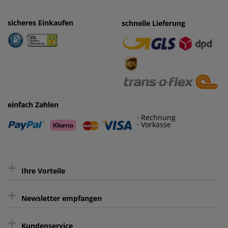
sicheres Einkaufen
einfaches Zahlen
schnelle Lieferung
· Rechnung
· Vorkasse
einfach Zahlen
· Rechnung
· Vorkasse
+
Ihre Vorteile
+
gratis Lieferung ab 150 € Warenwert
Newsletter empfangen
Kauf auf Rechnung³
+
Keine unerwünschte Werbung
Kundenservice