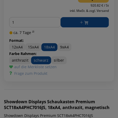
920.82 € / St
inkl. MwSt. & zzgl. Versand
Menge
ca. 7 Tage ²⁾
Format:
12xA4
15xA4
18xA4
9xA4
Farbe Rahmen:
anthrazit
schwarz
silber
auf die Merkliste setzen
Frage zum Produkt
Showdown Displays
Schaukasten Premium
SCT18xA4PHC7016JS, 18xA4, anthrazit, magnetisch
Showdown Displays Premium SCT18xA4PHC7016JS