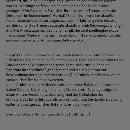
rabattiert, die keine Aktionspreise, Gutscheine oder anderen Rabatte
nutzen. Allerdings helfen sämtliche mit demselben Kundenkonto
getätigten Umsätze beim Erreichen Ihrer aktuellen Treuerabattstufe
(einsehbar im Kundenkonto). Gemäß Treueprinzip wird die aktuelle
Treuerabattstufe auf 0 zurückgesetzt, wenn 1 Jahr lang nicht bestellt
werden sollte. Ihre Treuerabattstufe aktualisiert mit Rechnungsstellung (i.
d. R. 1–2 Arbeitstage nach Zahlung). Es gilt der zu Bestellbeginn aktive
Treuerabatt. Weitere Infos zum Treuerabatt in Ihrem Kundenkonto oder
auf
www.buero-bedarf-thueringen.de/treuerabatt
Die im Onlineshop beworbene 24-Stunden-Versandbereitschaft bezieht
sich auf Waren, die mit einer Lieferzeit von 1 Tag(e) gekennzeichnet sind.
Markennamen, Warenzeichen sowie sämtliche Artikelbilder sind
Eigentum ihrer rechtmäßigen Urheber und dienen hier nur zur
Beschreibung der angebotenen Artikel. Die Artikelbilder können von den
tatsächlichen Produkten abweichen.
Ist ein Artikel mit einem Aktionspreis, oder einer Rabattaktion versehen,
haben Sie eine Bestellung mit einem Aktionspreis, Rabatt getätigt, so
bitten wir um Verständnis, dass aufgrund der Kalkulation des
Artikelpreises keinerlei zusätzliche und kostenlose Servicedienstleistung,
außerhalb des gesetzlichen Rahmens, erfolgen kann.
www.buero-bedarf-thueringen.de
© by HEAD GmbH