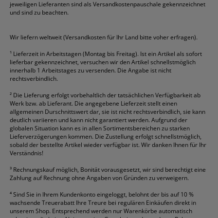
jeweiligen Lieferanten sind als Versandkostenpauschale gekennzeichnet
Geschäftsbücher
Fripa
Permanentmarker
Tesa
Versandtaschen
und sind zu beachten.
HAN
Tipp-Ex
HP
alle Marken anzeigen
Wir liefern weltweit (Versandkosten für Ihr Land bitte voher erfragen).
¹
Lieferzeit in Arbeitstagen (Montag bis Freitag). Ist ein Artikel als sofort
lieferbar gekennzeichnet, versuchen wir den Artikel schnellstmöglich
innerhalb 1 Arbeitstages zu versenden. Die Angabe ist nicht
rechtsverbindlich.
²
Die Lieferung erfolgt vorbehaltlich der tatsächlichen Verfügbarkeit ab
Werk bzw. ab Lieferant. Die angegebene Lieferzeit stellt einen
allgemeinen Durschnittswert dar, sie ist nicht rechtsverbindlich, sie kann
deutlich variieren und kann nicht garantiert werden. Aufgrund der
globalen Situation kann es in allen Sortimentsbereichen zu starken
Lieferverzögerungen kommen. Die Zustellung erfolgt schnellstmöglich,
sobald der bestellte Artikel wieder verfügbar ist. Wir danken Ihnen für Ihr
Verständnis!
³
Rechnungskauf möglich, Bonität vorausgesetzt, wir sind berechtigt eine
Zahlung auf Rechnung ohne Angaben von Gründen zu verweigern.
⁴
Sind Sie in Ihrem Kundenkonto eingeloggt, belohnt der bis auf 10 %
wachsende Treuerabatt Ihre Treure bei regulären Einkäufen direkt in
unserem Shop. Entsprechend werden nur Warenkörbe automatisch