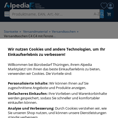
A-Z
Startseite
»
Versandmaterial
»
Versandtaschen
»
Versandtaschen C4 C4 mit Fenster mit Falte
Wir nutzen Cookies und andere Technologien, um Ihr
Versandtaschen C4 C4 mit
Einkaufserlebnis zu verbessern!
Fenster mit Falte > Format C4
Willkommen bei Bürobedarf Thüringen, ihrem Alpedia
> Fenster mit Fenster > Falte
Marktplatz! Um Ihnen das beste Einkaufserlebnis zu bieten,
verwenden wir Cookies. Die Vorteile sind:
mit Falte
Personalisierte Inhalte:
Wir können Ihnen auf Sie
zugeschnittene Angebote und Produkte anzeigen.
Versandtaschen C4 C4 mit Fenster mit Falte in bester
Qualität zum günstigen Preis. Finden Sie schnell
Einfacheres Einkaufen:
Ihre Vorlieben und Warenkorbinhalte
werden gespeichert, sodass Sie schneller und komfortabler
Versandtaschen C4 C4 mit Fenster mit Falte mit unserer
einkaufen können.
Filter-Funktion.
Analyse und Verbesserung:
Durch Cookies verstehen wir, wie
Sie unseren Shop nutzen, und können unsere Dienstleistungen
ständig verbessern.