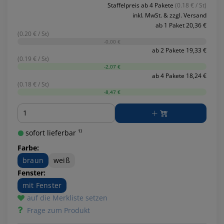
Staffelpreis ab 4 Pakete
(0.18 € / St)
inkl. MwSt. & zzgl. Versand
ab 1 Paket 20,36 €
(0.20 € / St)
-0,00 €
ab 2 Pakete 19,33 €
(0.19 € / St)
-2,07 €
ab 4 Pakete 18,24 €
(0.18 € / St)
-8,47 €
Menge
sofort lieferbar ¹⁾
Farbe:
braun
weiß
Fenster:
mit Fenster
auf die Merkliste setzen
Frage zum Produkt