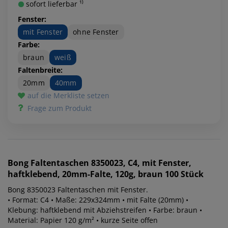
sofort lieferbar ¹⁾
Fenster:
mit Fenster
ohne Fenster
Farbe:
braun
weiß
Faltenbreite:
20mm
40mm
auf die Merkliste setzen
Frage zum Produkt
Bong
Faltentaschen 8350023, C4, mit Fenster,
haftklebend, 20mm-Falte, 120g, braun 100 Stück
Bong 8350023 Faltentaschen mit Fenster.
• Format: C4 • Maße: 229x324mm • mit Falte (20mm) •
Klebung: haftklebend mit Abziehstreifen • Farbe: braun •
Material: Papier 120 g/m² • kurze Seite offen