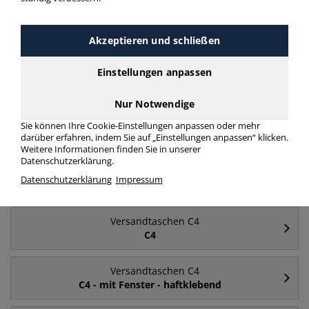
Versandtaschen C4 C4 mit Fenster mit Falte
mehr Infos zur Kategorie
Akzeptieren und schließen
Einstellungen anpassen
Häufig gesucht
Nur Notwendige
Versandtaschen C4
Sie können Ihre Cookie-Einstellungen anpassen oder mehr
ohne Fenster
darüber erfahren, indem Sie auf „Einstellungen anpassen“ klicken.
Weitere Informationen finden Sie in unserer
Datenschutzerklärung.
Versandtaschen C4
Datenschutzerklärung
Impressum
mit Fenster
Versandtaschen C4
C4
Versandtaschen C4
C4 - mit Fenster - haftklebend