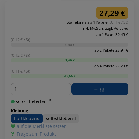
27,29 €
Staffelpreis ab 4 Pakete
(0.11 € / St)
inkl. MwSt. & zzgl. Versand
ab 1 Paket 30,45 €
(0.12 € / St)
-0,00 €
ab 2 Pakete 28,91 €
(0.12 € / St)
-3,09 €
ab 4 Pakete 27,29 €
(0.11 € / St)
-12,66 €
Menge
sofort lieferbar ¹⁾
Klebung:
haftklebend
selbstklebend
auf die Merkliste setzen
Frage zum Produkt