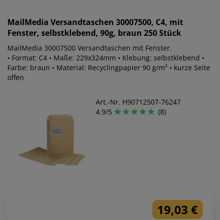
MailMedia
Versandtaschen 30007500, C4, mit
Fenster, selbstklebend, 90g, braun 250 Stück
MailMedia 30007500 Versandtaschen mit Fenster.
• Format: C4 • Maße: 229x324mm • Klebung: selbstklebend •
Farbe: braun • Material: Recyclingpapier 90 g/m² • kurze Seite
offen
Art.-Nr. H90712507-76247
4.9/5
(8)
19,03 €