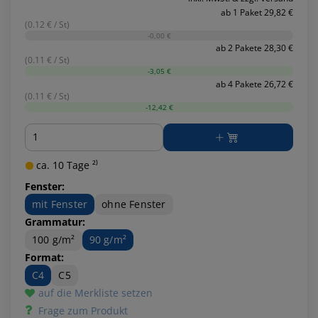
ab 1 Paket 29,82 €
(0.12 € / St)
-0,00 €
ab 2 Pakete 28,30 €
(0.11 € / St)
-3,05 €
ab 4 Pakete 26,72 €
(0.11 € / St)
-12,42 €
Menge
ca. 10 Tage ²⁾
Fenster:
mit Fenster
ohne Fenster
Grammatur:
100 g/m²
90 g/m²
Format:
C4
C5
auf die Merkliste setzen
Frage zum Produkt