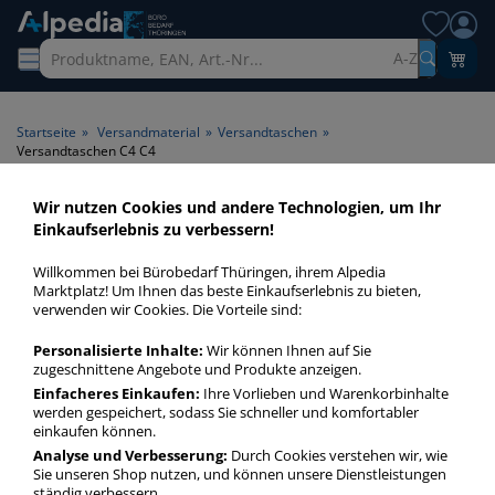
A-Z
Startseite
»
Versandmaterial
»
Versandtaschen
»
Versandtaschen C4 C4
Wir nutzen Cookies und andere Technologien, um Ihr
Versandtaschen C4 C4 >
Einkaufserlebnis zu verbessern!
Format C4
Willkommen bei Bürobedarf Thüringen, ihrem Alpedia
Marktplatz! Um Ihnen das beste Einkaufserlebnis zu bieten,
Versandtaschen C4 C4 in bester Qualität zum günstigen
verwenden wir Cookies. Die Vorteile sind:
Preis. Finden Sie schnell Versandtaschen C4 C4 mit unserer
Personalisierte Inhalte:
Wir können Ihnen auf Sie
Filter-Funktion.
zugeschnittene Angebote und Produkte anzeigen.
Einfacheres Einkaufen:
Ihre Vorlieben und Warenkorbinhalte
werden gespeichert, sodass Sie schneller und komfortabler
Versandtaschen C4 C4
einkaufen können.
mehr Infos zur Kategorie
Analyse und Verbesserung:
Durch Cookies verstehen wir, wie
Sie unseren Shop nutzen, und können unsere Dienstleistungen
ständig verbessern.