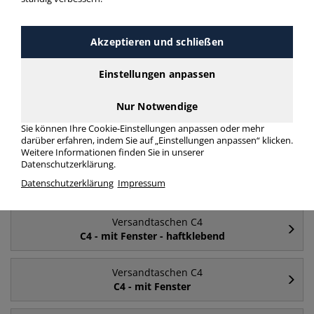
Häufig gesucht
Akzeptieren und schließen
Versandtaschen C4
Einstellungen anpassen
ohne Fenster
Nur Notwendige
Versandtaschen C4
Sie können Ihre Cookie-Einstellungen anpassen oder mehr
mit Fenster
darüber erfahren, indem Sie auf „Einstellungen anpassen“ klicken.
Weitere Informationen finden Sie in unserer
Datenschutzerklärung.
Versandtaschen C4
Datenschutzerklärung
Impressum
C4
Versandtaschen C4
C4 - mit Fenster - haftklebend
Versandtaschen C4
C4 - mit Fenster