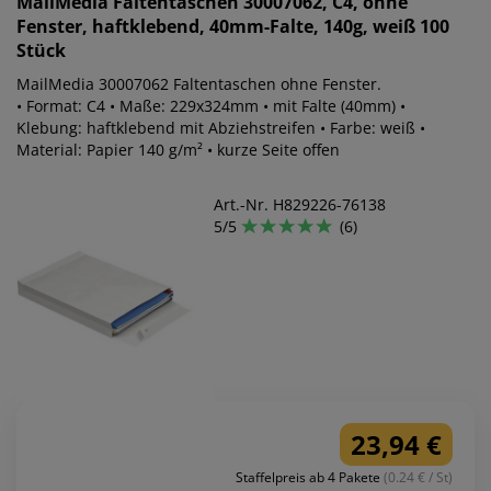
MailMedia
Faltentaschen 30007062, C4, ohne
Fenster, haftklebend, 40mm-Falte, 140g, weiß 100
Stück
MailMedia 30007062 Faltentaschen ohne Fenster.
• Format: C4 • Maße: 229x324mm • mit Falte (40mm) •
Klebung: haftklebend mit Abziehstreifen • Farbe: weiß •
Material: Papier 140 g/m² • kurze Seite offen
Art.-Nr. H829226-76138
5/5
(6)
23,94 €
Staffelpreis ab 4 Pakete
(0.24 € / St)