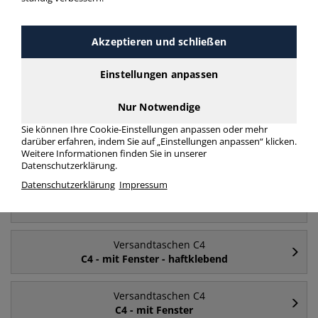
Akzeptieren und schließen
Häufig gesucht
Einstellungen anpassen
Versandtaschen C4
ohne Fenster
Nur Notwendige
Sie können Ihre Cookie-Einstellungen anpassen oder mehr
darüber erfahren, indem Sie auf „Einstellungen anpassen“ klicken.
Versandtaschen C4
Weitere Informationen finden Sie in unserer
mit Fenster
Datenschutzerklärung.
Datenschutzerklärung
Impressum
Versandtaschen C4
C4
Versandtaschen C4
C4 - mit Fenster - haftklebend
Versandtaschen C4
C4 - mit Fenster