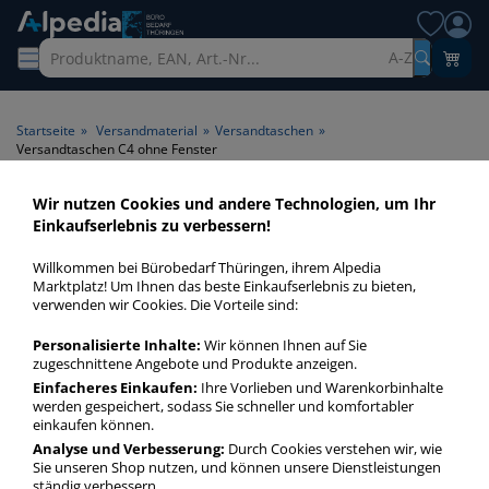
A-Z
Startseite
»
Versandmaterial
»
Versandtaschen
»
Versandtaschen C4 ohne Fenster
Wir nutzen Cookies und andere Technologien, um Ihr
Versandtaschen C4 ohne
Einkaufserlebnis zu verbessern!
Fenster > Fenster ohne
Willkommen bei Bürobedarf Thüringen, ihrem Alpedia
Fenster
Marktplatz! Um Ihnen das beste Einkaufserlebnis zu bieten,
verwenden wir Cookies. Die Vorteile sind:
Versandtaschen C4 ohne Fenster in bester Qualität zum
Personalisierte Inhalte:
Wir können Ihnen auf Sie
günstigen Preis. Finden Sie schnell Versandtaschen C4 ohne
zugeschnittene Angebote und Produkte anzeigen.
Fenster mit unserer Filter-Funktion.
Einfacheres Einkaufen:
Ihre Vorlieben und Warenkorbinhalte
werden gespeichert, sodass Sie schneller und komfortabler
einkaufen können.
Versandtaschen C4 ohne Fenster
Analyse und Verbesserung:
Durch Cookies verstehen wir, wie
Sie unseren Shop nutzen, und können unsere Dienstleistungen
mehr Infos zur Kategorie
ständig verbessern.