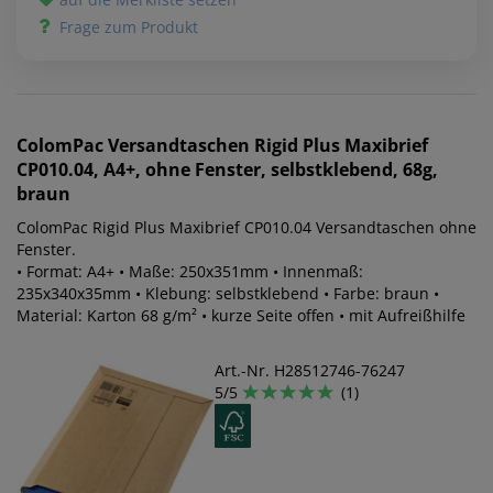
Frage zum Produkt
ColomPac
Versandtaschen Rigid Plus Maxibrief
CP010.04, A4+, ohne Fenster, selbstklebend, 68g,
braun
ColomPac Rigid Plus Maxibrief CP010.04 Versandtaschen ohne
Fenster.
• Format: A4+ • Maße: 250x351mm • Innenmaß:
235x340x35mm • Klebung: selbstklebend • Farbe: braun •
Material: Karton 68 g/m² • kurze Seite offen • mit Aufreißhilfe
Art.-Nr. H28512746-76247
5/5
(1)