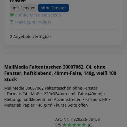
Fenster:
mit Fenster
ohne Fenster
auf die Merkliste setzen
Frage zum Produkt
2 Angebote verfügbar
MailMedia
Faltentaschen 30007062, C4, ohne
Fenster, haftklebend, 40mm-Falte, 140g, weiß 100
Stück
MailMedia 30007062 Faltentaschen ohne Fenster.
• Format: C4 • Maße: 229x324mm • mit Falte (40mm) •
Klebung: haftklebend mit Abziehstreifen • Farbe: weiß •
Material: Papier 140 g/m² • kurze Seite offen
Art.-Nr. H829226-76138
5/5
(6)