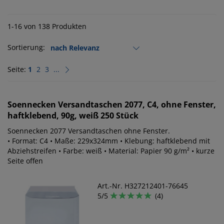
1-16 von 138 Produkten
Sortierung:
Seite:
1
2
3
...
Soennecken
Versandtaschen 2077, C4, ohne Fenster,
haftklebend, 90g, weiß 250 Stück
Soennecken 2077 Versandtaschen ohne Fenster.
• Format: C4 • Maße: 229x324mm • Klebung: haftklebend mit
Abziehstreifen • Farbe: weiß • Material: Papier 90 g/m² • kurze
Seite offen
Art.-Nr. H327212401-76645
5/5
(4)