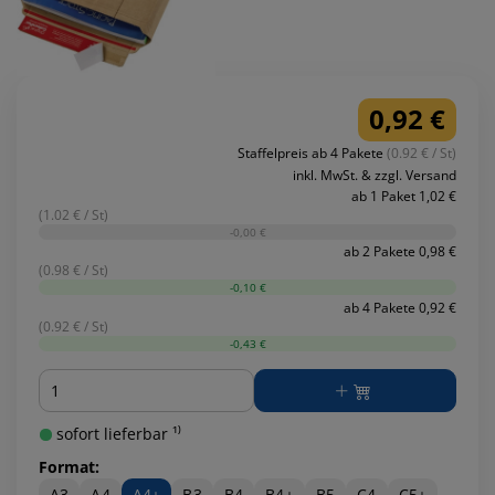
0,92 €
Staffelpreis ab 4 Pakete
(0.92 € / St)
inkl. MwSt. & zzgl. Versand
ab 1 Paket 1,02 €
(1.02 € / St)
-0,00 €
ab 2 Pakete 0,98 €
(0.98 € / St)
-0,10 €
ab 4 Pakete 0,92 €
(0.92 € / St)
-0,43 €
Menge
sofort lieferbar ¹⁾
Format:
A3
A4
A4+
B3
B4
B4+
B5
C4
C5+