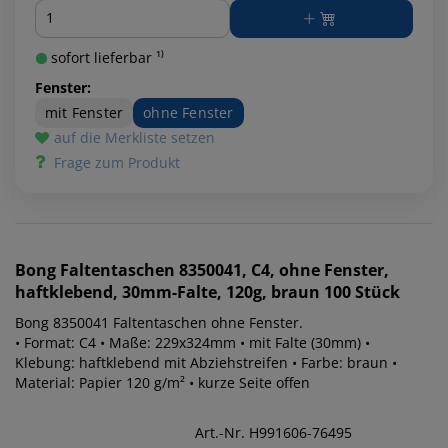
Menge
sofort lieferbar ¹⁾
Fenster:
mit Fenster
ohne Fenster
auf die Merkliste setzen
Frage zum Produkt
Bong
Faltentaschen 8350041, C4, ohne Fenster,
haftklebend, 30mm-Falte, 120g, braun 100 Stück
Bong 8350041 Faltentaschen ohne Fenster.
• Format: C4 • Maße: 229x324mm • mit Falte (30mm) •
Klebung: haftklebend mit Abziehstreifen • Farbe: braun •
Material: Papier 120 g/m² • kurze Seite offen
Art.-Nr. H991606-76495