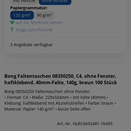
mit Fenster
ohne Fenster
Papiergrammatur:
120 g/m²
90 g/m²
auf die Merkliste setzen
Frage zum Produkt
3 Angebote verfügbar
Bong
Faltentaschen 08350250, C4, ohne Fenster,
haftklebend, 40mm-Falte, 140g, braun 100 Stück
Bong 08350250 Faltentaschen ohne Fenster.
• Format: C4 • Maße: 229x324mm • mit Falte (40mm) •
Klebung: haftklebend mit Abziehstreifen • Farbe: braun •
Material: Papier 140 g/m² • kurze Seite offen
Art.-Nr. HLRC6632481-76495