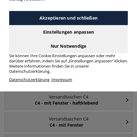
Häufig gesucht
Akzeptieren und schließen
Versandtaschen C4
Einstellungen anpassen
ohne Fenster
Nur Notwendige
Versandtaschen C4
Sie können Ihre Cookie-Einstellungen anpassen oder mehr
mit Fenster
darüber erfahren, indem Sie auf „Einstellungen anpassen“ klicken.
Weitere Informationen finden Sie in unserer
Datenschutzerklärung.
Versandtaschen C4
Datenschutzerklärung
Impressum
C4
Versandtaschen C4
C4 - mit Fenster - haftklebend
Versandtaschen C4
C4 - mit Fenster