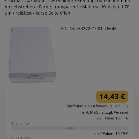
• Format: C4 • Maße: 229x324mm • Klebung: haftklebend mit
Abziehstreifen • Farbe: transparent • Material: Kunststoff 70
µm • reißfest • kurze Seite offen
Art.-Nr. H327221001-76645
14,43 €
Staffelpreis ab 4 Pakete
(0.14 € / St)
inkl. MwSt. & zzgl. Versand
ab 1 Paket 16,11 €
(0.16 € / St)
-0,00 €
ab 2 Pakete 15,29 €
(0.15 € / St)