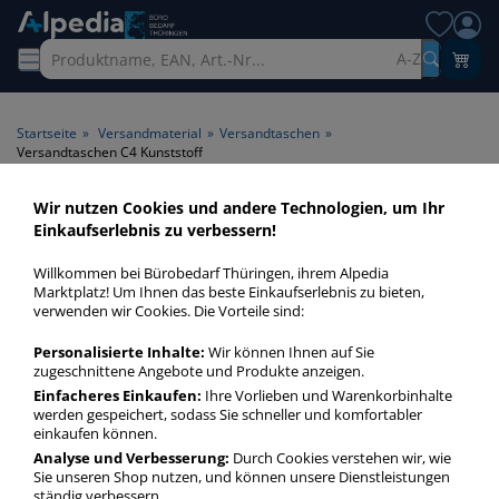
A-Z
Startseite
»
Versandmaterial
»
Versandtaschen
»
Versandtaschen C4 Kunststoff
Wir nutzen Cookies und andere Technologien, um Ihr
Versandtaschen C4 Kunststoff
Einkaufserlebnis zu verbessern!
> Material Kunststoff
Willkommen bei Bürobedarf Thüringen, ihrem Alpedia
Marktplatz! Um Ihnen das beste Einkaufserlebnis zu bieten,
Versandtaschen C4 Kunststoff in bester Qualität zum
verwenden wir Cookies. Die Vorteile sind:
günstigen Preis. Finden Sie schnell Versandtaschen C4
Personalisierte Inhalte:
Wir können Ihnen auf Sie
Kunststoff mit unserer Filter-Funktion.
zugeschnittene Angebote und Produkte anzeigen.
Einfacheres Einkaufen:
Ihre Vorlieben und Warenkorbinhalte
werden gespeichert, sodass Sie schneller und komfortabler
Versandtaschen C4 Kunststoff
einkaufen können.
mehr Infos zur Kategorie
Analyse und Verbesserung:
Durch Cookies verstehen wir, wie
Sie unseren Shop nutzen, und können unsere Dienstleistungen
ständig verbessern.