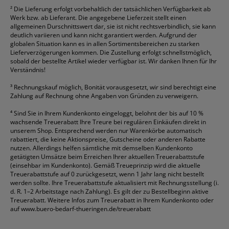
²
Die Lieferung erfolgt vorbehaltlich der tatsächlichen Verfügbarkeit ab
Werk bzw. ab Lieferant. Die angegebene Lieferzeit stellt einen
allgemeinen Durschnittswert dar, sie ist nicht rechtsverbindlich, sie kann
deutlich variieren und kann nicht garantiert werden. Aufgrund der
globalen Situation kann es in allen Sortimentsbereichen zu starken
Lieferverzögerungen kommen. Die Zustellung erfolgt schnellstmöglich,
sobald der bestellte Artikel wieder verfügbar ist. Wir danken Ihnen für Ihr
Verständnis!
³
Rechnungskauf möglich, Bonität vorausgesetzt, wir sind berechtigt eine
Zahlung auf Rechnung ohne Angaben von Gründen zu verweigern.
⁴
Sind Sie in Ihrem Kundenkonto eingeloggt, belohnt der bis auf 10 %
wachsende Treuerabatt Ihre Treure bei regulären Einkäufen direkt in
unserem Shop. Entsprechend werden nur Warenkörbe automatisch
rabattiert, die keine Aktionspreise, Gutscheine oder anderen Rabatte
nutzen. Allerdings helfen sämtliche mit demselben Kundenkonto
getätigten Umsätze beim Erreichen Ihrer aktuellen Treuerabattstufe
(einsehbar im Kundenkonto). Gemäß Treueprinzip wird die aktuelle
Treuerabattstufe auf 0 zurückgesetzt, wenn 1 Jahr lang nicht bestellt
werden sollte. Ihre Treuerabattstufe aktualisiert mit Rechnungsstellung (i.
d. R. 1–2 Arbeitstage nach Zahlung). Es gilt der zu Bestellbeginn aktive
Treuerabatt. Weitere Infos zum Treuerabatt in Ihrem Kundenkonto oder
auf
www.buero-bedarf-thueringen.de/treuerabatt