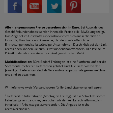
Privatsphäre-Einstellungen
Blöcke
Bic
Kaffee
Läufer
Schnellhefter
Über uns
Boardmarker
Canon
Klebeband
Melitta
Sichthüllen
Impressum
Briefablagen
Color Copy
Klebestifte
Navigator
Stehsammler
Reklamation / Retouren
Briefumschläge
Durable
Klemmmappen
Pentel
Taschenrechner
Alle hier genannten Preise verstehen sich in Euro.
Bei Auswahl des
Geschäftskundenshops werden Ihnen alle Preise exkl. MwSt. angezeigt.
Vertrag widerrufen (Privatkunden)
Druckerpatronen
DYMO
Kopierpapier
Pelikan
Textmarker
Das Angebot im Geschäftskundenshop richtet sich ausschließlich an
Rabatte & Aktionen
Etiketten
Edding
Korrekturmittel
Pilot
Tintenroller
Industrie, Handwerk und Gewerbe, Handel sowie öffentliche
Einrichtungen und selbstständige Unternehmer. Durch Klick auf den Link
Fineliner
Esselte
Kugelschreiber
Pritt
Tintenpatronen
rechts oben können Sie zum Privatkundenshop wechseln. Alle Preise im
Folienschreiber
Faber-Castell
Mappen
Schneider
Toilettenpapier
Privatkundenshop verstehen sich inkl. gesetzlicher MwSt.
Formulare
Fellowes
Ordner
Stabilo
Toner
Multidistribution:
Büro Bedarf Thüringen ist eine Plattform, auf der die
Sortimente mehrerer Lieferanten gelistet sind. Die Lieferkosten der
Gelschreiber
Franken
Packband
Staedtler
Versandmaterial
jeweiligen Lieferanten sind als Versandkostenpauschale gekennzeichnet
Geschäftsbücher
Fripa
Permanentmarker
Tesa
Versandtaschen
und sind zu beachten.
HAN
Tipp-Ex
HP
alle Marken anzeigen
Wir liefern weltweit (Versandkosten für Ihr Land bitte voher erfragen).
¹
Lieferzeit in Arbeitstagen (Montag bis Freitag). Ist ein Artikel als sofort
lieferbar gekennzeichnet, versuchen wir den Artikel schnellstmöglich
innerhalb 1 Arbeitstages zu versenden. Die Angabe ist nicht
rechtsverbindlich.