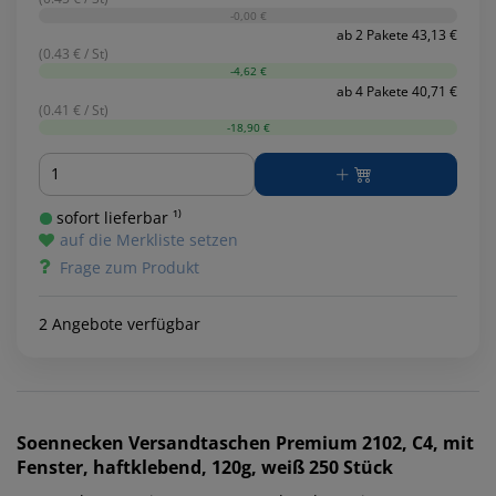
-0,00 €
ab 2 Pakete 43,13 €
(0.43 € / St)
-4,62 €
ab 4 Pakete 40,71 €
(0.41 € / St)
-18,90 €
Menge
sofort lieferbar ¹⁾
auf die Merkliste setzen
Frage zum Produkt
2 Angebote verfügbar
Soennecken
Versandtaschen Premium 2102, C4, mit
Fenster, haftklebend, 120g, weiß 250 Stück