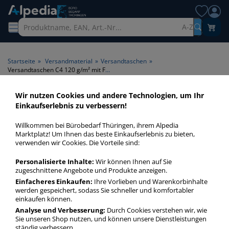
A-Z
Startseite
»
Versandmaterial
»
Versandtaschen
»
Versandtaschen C4 120 g/m² mit Fenster haftklebend
Wir nutzen Cookies und andere Technologien, um Ihr
Versandtaschen C4 120 g/m²
Einkaufserlebnis zu verbessern!
mit Fenster haftklebend >
Willkommen bei Bürobedarf Thüringen, ihrem Alpedia
Fenster mit Fenster > Klebung
Marktplatz! Um Ihnen das beste Einkaufserlebnis zu bieten,
verwenden wir Cookies. Die Vorteile sind:
haftklebend >
Papiergrammatur 120 g/m²
Personalisierte Inhalte:
Wir können Ihnen auf Sie
zugeschnittene Angebote und Produkte anzeigen.
Einfacheres Einkaufen:
Ihre Vorlieben und Warenkorbinhalte
Versandtaschen C4 120 gm² mit Fenster haftklebend in
werden gespeichert, sodass Sie schneller und komfortabler
bester Qualität zum günstigen Preis. Finden Sie schnell
einkaufen können.
Versandtaschen C4 120 gm² mit Fenster haftklebend mit
Analyse und Verbesserung:
Durch Cookies verstehen wir, wie
unserer Filter-Funktion.
Sie unseren Shop nutzen, und können unsere Dienstleistungen
ständig verbessern.