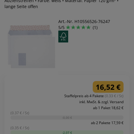
Abziehstreifen • Farbe: weiß • Material: Papier 120 g/m² •
lange Seite offen
Art.-Nr. H10556526-76247
5/5
(1)
16,52 €
Staffelpreis ab 4 Pakete
(0.33 € / St)
inkl. MwSt. & zzgl. Versand
ab 1 Paket 18,62 €
(0.37 € / St)
-0,00 €
ab 2 Pakete 17,59 €
(0.35 € / St)
-2,07 €