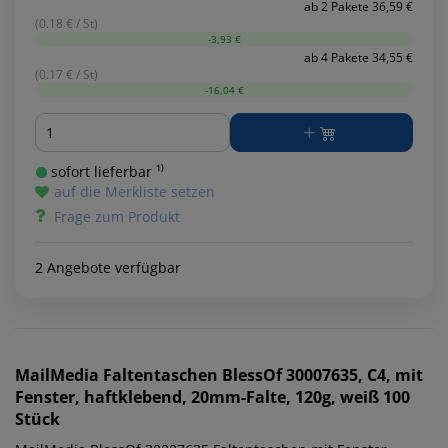
ab 2 Pakete 36,59 €
(0.18 € / St)
-3,93 €
ab 4 Pakete 34,55 €
(0.17 € / St)
-16,04 €
Menge
sofort lieferbar ¹⁾
auf die Merkliste setzen
Frage zum Produkt
2 Angebote verfügbar
MailMedia
Faltentaschen BlessOf 30007635, C4, mit
Fenster, haftklebend, 20mm-Falte, 120g, weiß 100
Stück