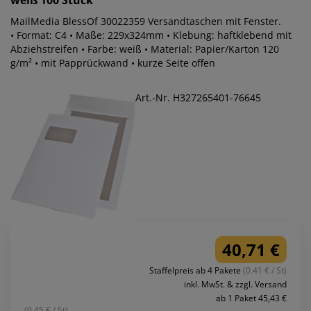
weiß 100 Stück
MailMedia BlessOf 30022359 Versandtaschen mit Fenster.
• Format: C4 • Maße: 229x324mm • Klebung: haftklebend mit
Abziehstreifen • Farbe: weiß • Material: Papier/Karton 120
g/m² • mit Papprückwand • kurze Seite offen
Art.-Nr. H327265401-76645
40,71 €
Staffelpreis ab 4 Pakete
(0.41 € / St)
inkl. MwSt. & zzgl. Versand
ab 1 Paket 45,43 €
(0.45 € / St)