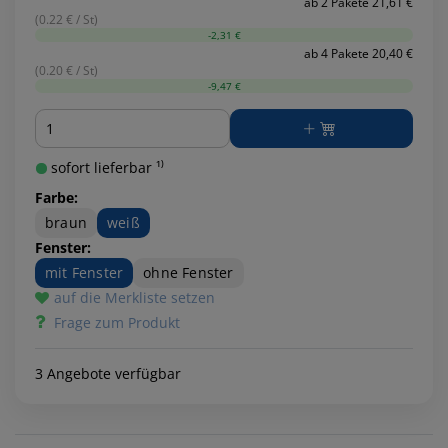
ab 2 Pakete 21,61 €
(0.22 € / St)
-2,31 €
ab 4 Pakete 20,40 €
(0.20 € / St)
-9,47 €
Menge
sofort lieferbar ¹⁾
Farbe:
braun
weiß
Fenster:
mit Fenster
ohne Fenster
auf die Merkliste setzen
Frage zum Produkt
3 Angebote verfügbar