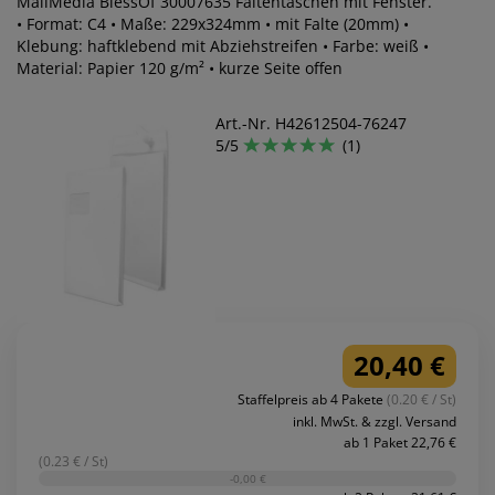
MailMedia BlessOf 30007635 Faltentaschen mit Fenster.
• Format: C4 • Maße: 229x324mm • mit Falte (20mm) •
Klebung: haftklebend mit Abziehstreifen • Farbe: weiß •
Material: Papier 120 g/m² • kurze Seite offen
Art.-Nr. H42612504-76247
5/5
(1)
20,40 €
Staffelpreis ab 4 Pakete
(0.20 € / St)
inkl. MwSt. & zzgl. Versand
ab 1 Paket 22,76 €
(0.23 € / St)
-0,00 €