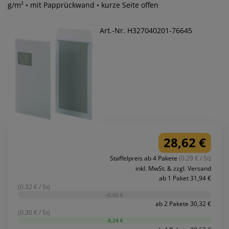
g/m² • mit Papprückwand • kurze Seite offen
Art.-Nr. H327040201-76645
28,62 €
Staffelpreis ab 4 Pakete
(0.29 € / St)
inkl. MwSt. & zzgl. Versand
ab 1 Paket 31,94 €
(0.32 € / St)
-0,00 €
ab 2 Pakete 30,32 €
(0.30 € / St)
-3,24 €