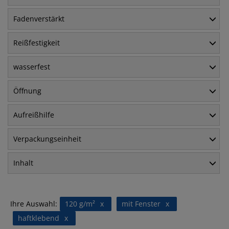
Fadenverstärkt
Reißfestigkeit
wasserfest
Öffnung
Aufreißhilfe
Verpackungseinheit
Inhalt
Ihre Auswahl:
120 g/m²
x
mit Fenster
x
haftklebend
x