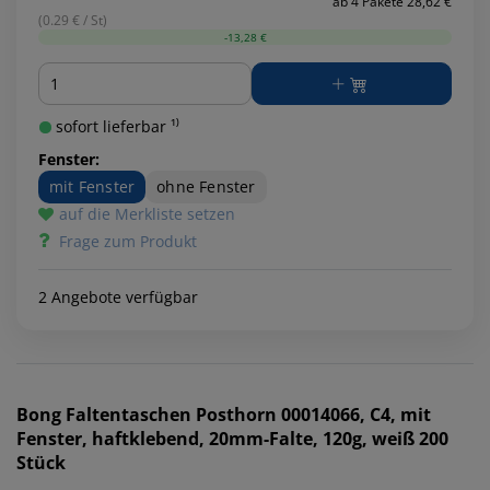
ab 4 Pakete 28,62 €
(0.29 € / St)
-13,28 €
Menge
sofort lieferbar ¹⁾
Fenster:
mit Fenster
ohne Fenster
auf die Merkliste setzen
Frage zum Produkt
2 Angebote verfügbar
Bong
Faltentaschen Posthorn 00014066, C4, mit
Fenster, haftklebend, 20mm-Falte, 120g, weiß 200
Stück