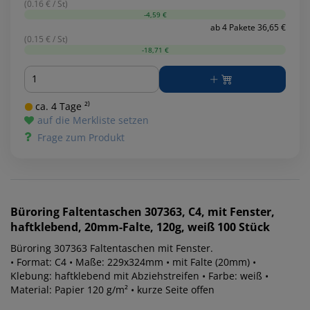
(0.16 € / St)
-4,59 €
ab 4 Pakete 36,65 €
(0.15 € / St)
-18,71 €
Menge
ca. 4 Tage ²⁾
auf die Merkliste setzen
Frage zum Produkt
Büroring
Faltentaschen 307363, C4, mit Fenster,
haftklebend, 20mm-Falte, 120g, weiß 100 Stück
Büroring 307363 Faltentaschen mit Fenster.
• Format: C4 • Maße: 229x324mm • mit Falte (20mm) •
Klebung: haftklebend mit Abziehstreifen • Farbe: weiß •
Material: Papier 120 g/m² • kurze Seite offen