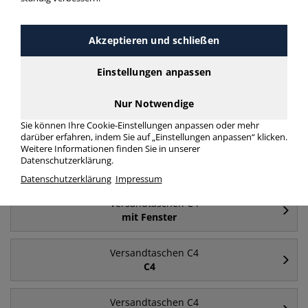
Versandtaschen C4 120 g/m² mit Fenster
haftklebend
Akzeptieren und schließen
mehr Infos zur Kategorie
Einstellungen anpassen
Nur Notwendige
Häufig gesucht
Sie können Ihre Cookie-Einstellungen anpassen oder mehr
darüber erfahren, indem Sie auf „Einstellungen anpassen“ klicken.
Weitere Informationen finden Sie in unserer
Versandtaschen C4
Datenschutzerklärung.
ohne Fenster
Datenschutzerklärung
Impressum
Versandtaschen C4
mit Fenster
Versandtaschen C4
C4
Versandtaschen C4