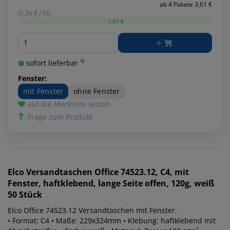
ab 4 Pakete 3,61 €
(0.36 € / St)
-1,67 €
Menge
sofort lieferbar ¹⁾
Fenster:
mit Fenster
ohne Fenster
auf die Merkliste setzen
Frage zum Produkt
Elco
Versandtaschen Office 74523.12, C4, mit
Fenster, haftklebend, lange Seite offen, 120g, weiß
50 Stück
Elco Office 74523.12 Versandtaschen mit Fenster.
• Format: C4 • Maße: 229x324mm • Klebung: haftklebend mit