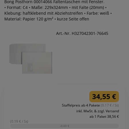
Bong Posthorn 00014066 Faltentaschen mit Fenster.
• Format: C4 • Maße: 229x324mm • mit Falte (20mm) •
Klebung: haftklebend mit Abziehstreifen • Farbe: weiß •
Material: Papier 120 g/m² • kurze Seite offen
Art.-Nr. H327042301-76645
34,55 €
Staffelpreis ab 4 Pakete
(0.17 € / St)
inkl. MwSt. & zzgl. Versand
ab 1 Paket 38,56 €
(0.19 € / St)
-0,00 €