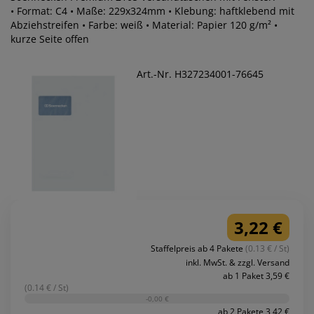
• Format: C4 • Maße: 229x324mm • Klebung: haftklebend mit
Abziehstreifen • Farbe: weiß • Material: Papier 120 g/m² •
kurze Seite offen
Art.-Nr. H327234001-76645
3,22 €
Staffelpreis ab 4 Pakete
(0.13 € / St)
inkl. MwSt. & zzgl. Versand
ab 1 Paket 3,59 €
(0.14 € / St)
-0,00 €
ab 2 Pakete 3,42 €