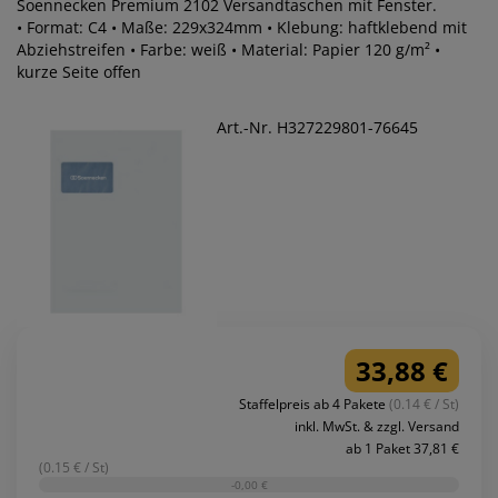
Soennecken Premium 2102 Versandtaschen mit Fenster.
• Format: C4 • Maße: 229x324mm • Klebung: haftklebend mit
Abziehstreifen • Farbe: weiß • Material: Papier 120 g/m² •
kurze Seite offen
Art.-Nr. H327229801-76645
33,88 €
Staffelpreis ab 4 Pakete
(0.14 € / St)
inkl. MwSt. & zzgl. Versand
ab 1 Paket 37,81 €
(0.15 € / St)
-0,00 €