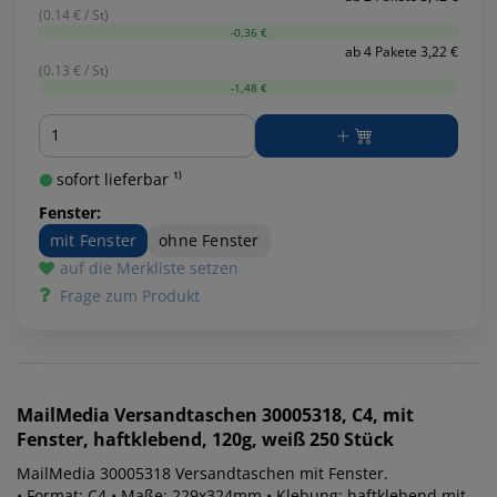
(0.14 € / St)
-0,36 €
ab 4 Pakete 3,22 €
(0.13 € / St)
-1,48 €
Menge
sofort lieferbar ¹⁾
Fenster:
mit Fenster
ohne Fenster
auf die Merkliste setzen
Frage zum Produkt
MailMedia
Versandtaschen 30005318, C4, mit
Fenster, haftklebend, 120g, weiß 250 Stück
MailMedia 30005318 Versandtaschen mit Fenster.
• Format: C4 • Maße: 229x324mm • Klebung: haftklebend mit