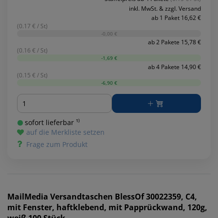
inkl. MwSt. & zzgl. Versand
ab 1 Paket 16,62 €
(0.17 € / St)
-0,00 €
ab 2 Pakete 15,78 €
(0.16 € / St)
-1,69 €
ab 4 Pakete 14,90 €
(0.15 € / St)
-6,90 €
Menge
sofort lieferbar ¹⁾
auf die Merkliste setzen
Frage zum Produkt
MailMedia
Versandtaschen BlessOf 30022359, C4,
mit Fenster, haftklebend, mit Papprückwand, 120g,