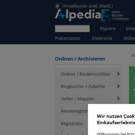
Privatkunde (inkl. MwSt.)
alle Kategorien
|
Papiere
|
Etik
Präsentation
|
Elektronik
|
Möbe
St
Ordnen / Archivieren
Ordner / Rückenschilder
Ringbücher / Zubehör
Hefter / Mappen
Pendelregistratur
Wir nutzen Cook
Einkaufserlebnis
Registratur
S
Willkommen bei Büro