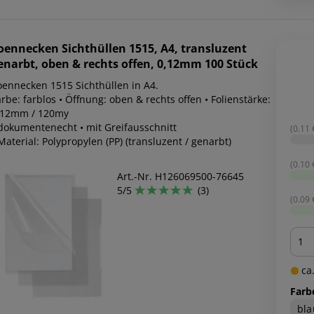
oennecken
Sichthüllen 1515, A4, transluzent
enarbt, oben & rechts offen, 0,12mm 100 Stück
oennecken 1515 Sichthüllen in A4.
rbe: farblos • Öffnung: oben & rechts offen • Folienstärke:
,12mm / 120my
 dokumentenecht • mit Greifausschnitt
(0.11 €
Material: Polypropylen (PP) (transluzent / genarbt)
(0.10 €
Art.-Nr. H126069500-76645
5/5
(3)
(0.09 €
Men
ca.
Farb
bla