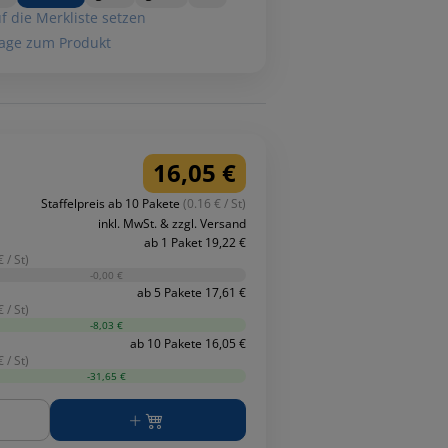
f die Merkliste setzen
age zum Produkt
16,05 €
Staffelpreis ab 10 Pakete
(0.16 € / St)
inkl. MwSt. & zzgl. Versand
ab 1 Paket 19,22 €
 / St)
-0,00 €
ab 5 Pakete 17,61 €
 / St)
-8,03 €
ab 10 Pakete 16,05 €
 / St)
-31,65 €
ge