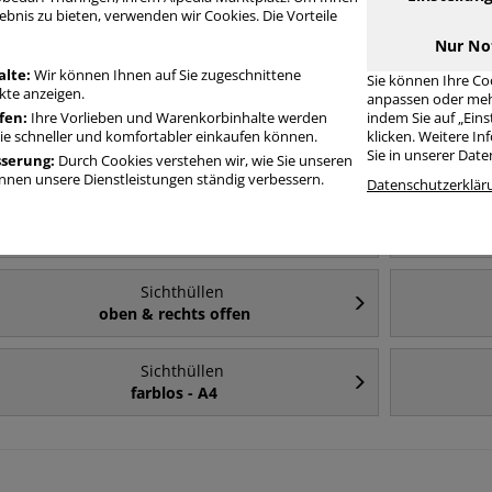
ebnis zu bieten, verwenden wir Cookies. Die Vorteile
Nur No
Häufig gesucht
alte:
Wir können Ihnen auf Sie zugeschnittene
Sie können Ihre Co
te anzeigen.
anpassen oder meh
fen:
Ihre Vorlieben und Warenkorbinhalte werden
indem Sie auf „Ein
Sichthüllen
Sie schneller und komfortabler einkaufen können.
klicken. Weitere I
A4
Sie in unserer Dat
sserung:
Durch Cookies verstehen wir, wie Sie unseren
nen unsere Dienstleistungen ständig verbessern.
Datenschutzerklär
Sichthüllen
farblos
Sichthüllen
oben & rechts offen
Sichthüllen
farblos - A4