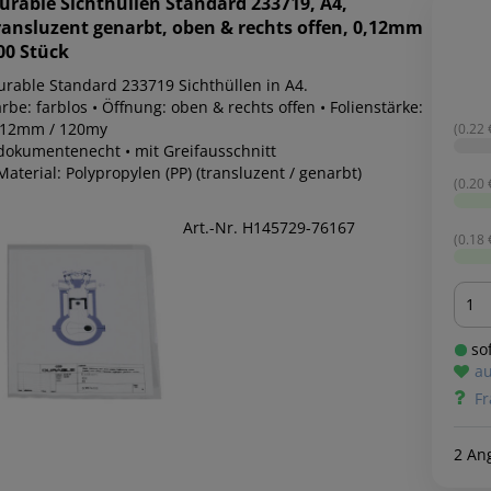
urable
Sichthüllen Standard 233719, A4,
ransluzent genarbt, oben & rechts offen, 0,12mm
00 Stück
urable Standard 233719 Sichthüllen in A4.
rbe: farblos • Öffnung: oben & rechts offen • Folienstärke:
,12mm / 120my
(0.22 €
 dokumentenecht • mit Greifausschnitt
Material: Polypropylen (PP) (transluzent / genarbt)
(0.20 €
Art.-Nr. H145729-76167
(0.18 €
Men
sof
au
Fr
2 An