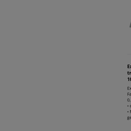
E
t
1
E
Fa
0
•
• 
g