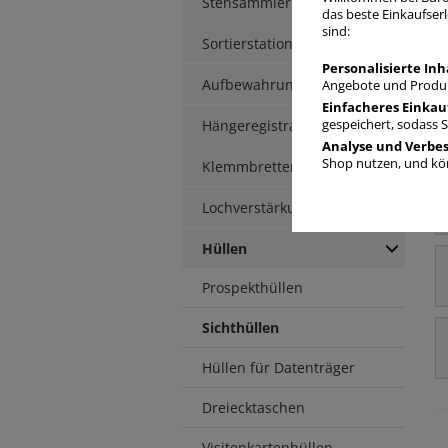
Stehsammler
das beste Einkaufserl
sind:
Sortierstationen / Ablagen
Personalisierte Inh
Aufbewahrungsbox
Angebote und Produk
Einfacheres Einkau
Hängeregistratur
gespeichert, sodass 
Analyse und Verbe
Shop nutzen, und kön
Klemmbretter / -mappen
Lochverstärkung
Hüllen
Prospekthüllen
Sichthüllen
Hüllen für Datenträger
Dreiecktaschen
Visitenkartenhüllen