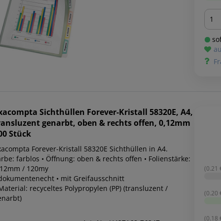
Men
sof
au
Fr
xacompta
Sichthüllen Forever-Kristall 58320E, A4,
ransluzent genarbt, oben & rechts offen, 0,12mm
00 Stück
xacompta Forever-Kristall 58320E Sichthüllen in A4.
rbe: farblos • Öffnung: oben & rechts offen • Folienstärke:
,12mm / 120my
(0.21 €
 dokumentenecht • mit Greifausschnitt
Material: recyceltes Polypropylen (PP) (transluzent /
(0.20 €
enarbt)
(0.18 €