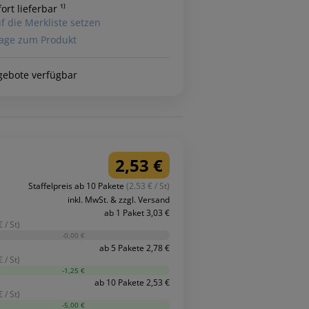
ort lieferbar ¹⁾
f die Merkliste setzen
age zum Produkt
gebote verfügbar
2,53 €
Staffelpreis ab 10 Pakete
(2.53 € / St)
inkl. MwSt. & zzgl. Versand
ab 1 Paket 3,03 €
 / St)
-0,00 €
ab 5 Pakete 2,78 €
 / St)
-1,25 €
ab 10 Pakete 2,53 €
 / St)
-5,00 €