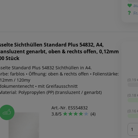
au
Fr
sselte
Sichthüllen Standard Plus 54832, A4,
ransluzent genarbt, oben & rechts offen, 0,12mm
00 Stück
sselte Standard Plus 54832 Sichthüllen in A4.
rbe: farblos • Öffnung: oben & rechts offen • Folienstärke:
,12mm / 120my
(0.19 €
 dokumentenecht • mit Greifausschnitt
Material: Polypropylen (PP) (transluzent / genarbt)
(0.18 €
Art.-Nr. ESS54832
(0.16 €
3.8/5
(4)
Men