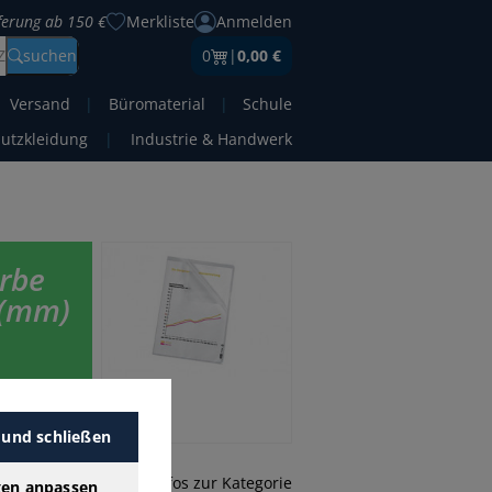
eferung ab 150 €
Merkliste
Anmelden
Z
suchen
0
|
0,00 €
Versand
|
Büromaterial
|
Schule
hutzkleidung
|
Industrie & Handwerk
arbe
 (mm)
Finden Sie
 und schließen
mehr Infos zur Kategorie
gen anpassen