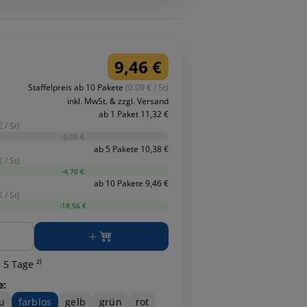
9,46 €
Staffelpreis ab 10 Pakete
(0.09 € / St)
inkl. MwSt. & zzgl. Versand
ab 1 Paket 11,32 €
 / St)
-0,00 €
ab 5 Pakete 10,38 €
 / St)
-4,70 €
ab 10 Pakete 9,46 €
 / St)
-18,56 €
ge
 5 Tage ²⁾
e:
u
farblos
gelb
grün
rot