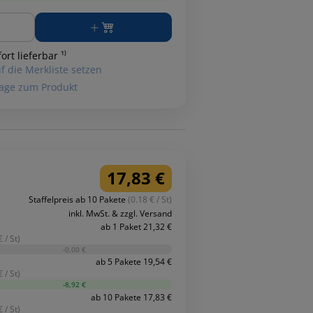
ge
ort lieferbar ¹⁾
f die Merkliste setzen
age zum Produkt
17,83 €
Staffelpreis ab 10 Pakete
(0.18 € / St)
inkl. MwSt. & zzgl. Versand
ab 1 Paket 21,32 €
 / St)
-0,00 €
ab 5 Pakete 19,54 €
 / St)
-8,92 €
ab 10 Pakete 17,83 €
 / St)