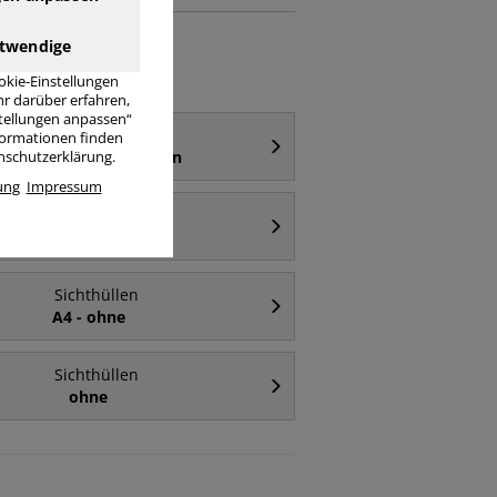
twendige
okie-Einstellungen
r darüber erfahren,
stellungen anpassen“
Sichthüllen
nformationen finden
A4 - oben & rechts offen
enschutzerklärung.
ung
Impressum
Sichthüllen
A5
Sichthüllen
A4 - ohne
Sichthüllen
ohne