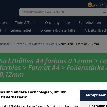
gratis Li
A-
etten
|
Tinte & Toner
|
Ordnungsmittel
|
Schreibwaren
|
l
|
Lebensmittel
|
Drogerie & Erste-Hilfe
|
Arbeits- & Sc
artseite
»
Ordnen / Archivieren
»
Hüllen
»
Sichthüllen A4 farblos 0,12mm
Sichthüllen A4 farblos 0,12mm > F
farblos > Format A4 > Folienstärke
0,12mm
Sichthüllen farblos A4 0,12mm in bester Qualität zum günstigen Preis. 
schnell Sichthüllen farblos A4 0,12mm mit unserer Filter-Funktion.
ies und andere Technologien, um Ihr
Akzeptieren
 zu verbessern!
ichthüllen A4 farblos 0,12mm
Einstellun
bedarf Thüringen, ihrem Alpedia Marktplatz! Um Ihnen