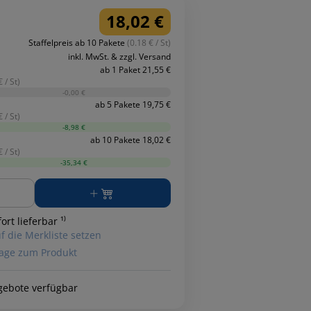
18,02 €
Staffelpreis ab 10 Pakete
(0.18 € / St)
inkl. MwSt. & zzgl. Versand
ab 1 Paket 21,55 €
 / St)
-0,00 €
ab 5 Pakete 19,75 €
 / St)
-8,98 €
ab 10 Pakete 18,02 €
 / St)
-35,34 €
ge
ort lieferbar ¹⁾
f die Merkliste setzen
age zum Produkt
gebote verfügbar