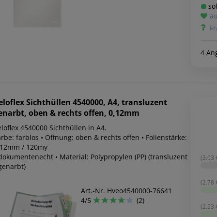
sof
au
Fr
4 An
eloflex
Sichthüllen 4540000, A4, transluzent
enarbt, oben & rechts offen, 0,12mm
loflex 4540000 Sichthüllen in A4.
rbe: farblos • Öffnung: oben & rechts offen • Folienstärke:
,12mm / 120my
 dokumentenecht • Material: Polypropylen (PP) (transluzent
(3.03 €
genarbt)
(2.78 €
Art.-Nr. Hveo4540000-76641
4/5
(2)
(2.53 €