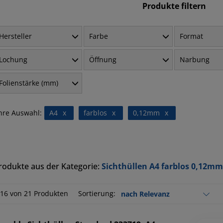
Produkte filtern
Hersteller
Farbe
Format
Lochung
Öffnung
Narbung
Folienstärke (mm)
hre Auswahl:
A4
x
farblos
x
0,12mm
x
rodukte aus der Kategorie:
Sichthüllen A4 farblos 0,12mm
-16 von 21 Produkten
Sortierung: