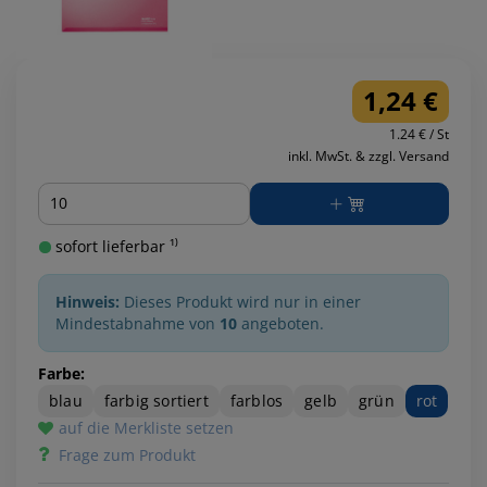
1,24 €
1.24 € / St
inkl. MwSt. & zzgl. Versand
Menge
sofort lieferbar ¹⁾
Hinweis:
Dieses Produkt wird nur in einer
Mindestabnahme von
10
angeboten.
Farbe:
blau
farbig sortiert
farblos
gelb
grün
rot
auf die Merkliste setzen
Frage zum Produkt