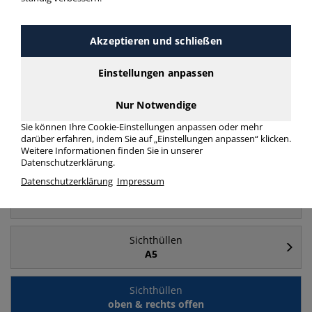
Akzeptieren und schließen
Häufig gesucht
Einstellungen anpassen
Sichthüllen
A4
Nur Notwendige
Sie können Ihre Cookie-Einstellungen anpassen oder mehr
darüber erfahren, indem Sie auf „Einstellungen anpassen“ klicken.
Sichthüllen
Weitere Informationen finden Sie in unserer
A4 - oben & rechts offen
Datenschutzerklärung.
Datenschutzerklärung
Impressum
Sichthüllen
farblos
Sichthüllen
A5
Sichthüllen
oben & rechts offen