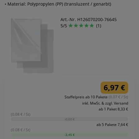
• Material: Polypropylen (PP) (transluzent / genarbt)
Art.-Nr. H126070200-76645
5/5
(1)
6,97 €
Staffelpreis ab 10 Pakete
(0.07 € / St)
inkl. MwSt. & zzgl. Versand
ab 1 Paket 8,33 €
(0.08 € / St)
-0,00 €
ab 5 Pakete 7,64 €
(0.08 € / St)
-3,45 €