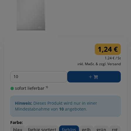
1,24 €
1.24 € / St
inkl. MwSt. & zzgl. Versand
Menge
sofort lieferbar ¹⁾
Hinweis:
Dieses Produkt wird nur in einer
Mindestabnahme von
10
angeboten.
Farbe:
blau
farbig sortiert
farblos
gelb
grün
rot