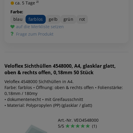
ca. 5 Tage ²⁾
Farbe:
blau
farblos
gelb
grün
rot
auf die Merkliste setzen
Frage zum Produkt
Veloflex
Sichthüllen 4548000, A4, glasklar glatt,
oben & rechts offen, 0,18mm 50 Stück
Veloflex 4548000 Sichthüllen in A4.
Farbe: farblos • Öffnung: oben & rechts offen • Folienstärke:
0,18mm / 180my
• dokumentenecht • mit Greifausschnitt
• Material: Polypropylen (PP) (glasklar / glatt)
Art.-Nr. VEO4548000
5/5
(1)