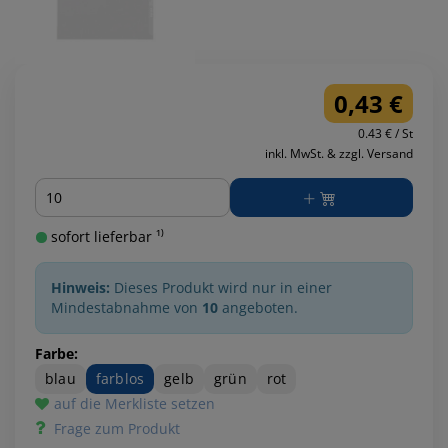
0,43 €
0.43 € / St
inkl. MwSt. & zzgl. Versand
Menge
sofort lieferbar ¹⁾
Hinweis:
Dieses Produkt wird nur in einer
Mindestabnahme von
10
angeboten.
Farbe:
blau
farblos
gelb
grün
rot
auf die Merkliste setzen
Frage zum Produkt