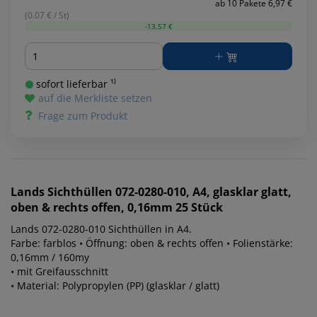
ab 10 Pakete 6,97 €
(0.07 € / St)
-13,57 €
Menge
sofort lieferbar ¹⁾
auf die Merkliste setzen
Frage zum Produkt
Lands
Sichthüllen 072-0280-010, A4, glasklar glatt,
oben & rechts offen, 0,16mm 25 Stück
Lands 072-0280-010 Sichthüllen in A4.
Farbe: farblos • Öffnung: oben & rechts offen • Folienstärke:
0,16mm / 160my
• mit Greifausschnitt
• Material: Polypropylen (PP) (glasklar / glatt)