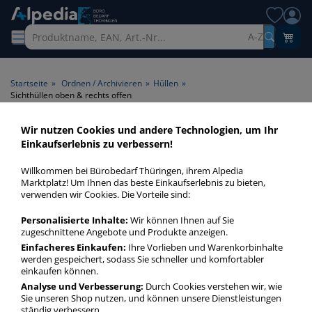
A-Z
Startseite
»
Ordnen / Archivieren
»
Hüllen
»
Sichthüllen oben & rechts offen
Wir nutzen Cookies und andere Technologien, um Ihr
Sichthüllen oben & rechts
Einkaufserlebnis zu verbessern!
offen > Öffnung oben &
Willkommen bei Bürobedarf Thüringen, ihrem Alpedia
rechts offen
Marktplatz! Um Ihnen das beste Einkaufserlebnis zu bieten,
verwenden wir Cookies. Die Vorteile sind:
Sichthüllen oben & rechts offen in bester Qualität zum
Personalisierte Inhalte:
Wir können Ihnen auf Sie
günstigen Preis. Finden Sie schnell Sichthüllen oben & rechts
zugeschnittene Angebote und Produkte anzeigen.
offen mit unserer Filter-Funktion.
Einfacheres Einkaufen:
Ihre Vorlieben und Warenkorbinhalte
werden gespeichert, sodass Sie schneller und komfortabler
einkaufen können.
Sichthüllen oben & rechts offen
Analyse und Verbesserung:
Durch Cookies verstehen wir, wie
Sie unseren Shop nutzen, und können unsere Dienstleistungen
mehr Infos zur Kategorie
ständig verbessern.