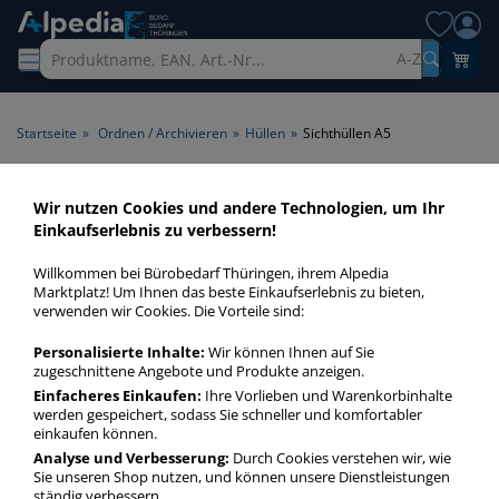
A-Z
Startseite
»
Ordnen / Archivieren
»
Hüllen
»
Sichthüllen A5
Sichthüllen A5 > Format A5
Wir nutzen Cookies und andere Technologien, um Ihr
Einkaufserlebnis zu verbessern!
Sichthüllen A5 in bester Qualität zum günstigen Preis.
Willkommen bei Bürobedarf Thüringen, ihrem Alpedia
Finden Sie schnell Sichthüllen A5 mit unserer Filter-Funktion.
Marktplatz! Um Ihnen das beste Einkaufserlebnis zu bieten,
verwenden wir Cookies. Die Vorteile sind:
Sichthüllen A5
Personalisierte Inhalte:
Wir können Ihnen auf Sie
zugeschnittene Angebote und Produkte anzeigen.
mehr Infos zur Kategorie
Einfacheres Einkaufen:
Ihre Vorlieben und Warenkorbinhalte
werden gespeichert, sodass Sie schneller und komfortabler
einkaufen können.
Analyse und Verbesserung:
Durch Cookies verstehen wir, wie
Häufig gesucht
Sie unseren Shop nutzen, und können unsere Dienstleistungen
ständig verbessern.