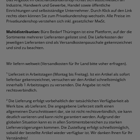
Rabatte & Aktionen
Etiketten
Edding
Korrekturmittel
Pilot
Tintenroller
Industrie, Handwerk und Gewerbe, Handel sowie öffentliche
Einrichtungen und selbstständige Unternehmer. Durch Klick auf den Link
Fineliner
Esselte
Kugelschreiber
Pritt
Tintenpatronen
rechts oben können Sie zum Privatkundenshop wechseln. Alle Preise im
Folienschreiber
Faber-Castell
Mappen
Schneider
Toilettenpapier
Privatkundenshop verstehen sich inkl. gesetzlicher MwSt.
Formulare
Fellowes
Ordner
Stabilo
Toner
Multidistribution:
Büro Bedarf Thüringen ist eine Plattform, auf der die
Sortimente mehrerer Lieferanten gelistet sind. Die Lieferkosten der
Gelschreiber
Franken
Packband
Staedtler
Versandmaterial
jeweiligen Lieferanten sind als Versandkostenpauschale gekennzeichnet
Geschäftsbücher
Fripa
Permanentmarker
Tesa
Versandtaschen
und sind zu beachten.
HAN
Tipp-Ex
HP
alle Marken anzeigen
Wir liefern weltweit (Versandkosten für Ihr Land bitte voher erfragen).
¹
Lieferzeit in Arbeitstagen (Montag bis Freitag). Ist ein Artikel als sofort
lieferbar gekennzeichnet, versuchen wir den Artikel schnellstmöglich
innerhalb 1 Arbeitstages zu versenden. Die Angabe ist nicht
rechtsverbindlich.
²
Die Lieferung erfolgt vorbehaltlich der tatsächlichen Verfügbarkeit ab
Werk bzw. ab Lieferant. Die angegebene Lieferzeit stellt einen
allgemeinen Durschnittswert dar, sie ist nicht rechtsverbindlich, sie kann
deutlich variieren und kann nicht garantiert werden. Aufgrund der
globalen Situation kann es in allen Sortimentsbereichen zu starken
Lieferverzögerungen kommen. Die Zustellung erfolgt schnellstmöglich,
sobald der bestellte Artikel wieder verfügbar ist. Wir danken Ihnen für Ihr
Verständnis!