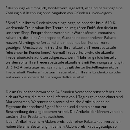
³
Rechnungskauf möglich, Bonität vorausgesetzt, wir sind berechtigt eine
Zahlung auf Rechnung ohne Angaben von Gründen zu verweigern.
⁴
Sind Sie in Ihrem Kundenkonto eingeloggt, belohnt der bis auf 10 %
wachsende Treuerabatt Ihre Treure bei regulären Einkäufen direkt in
unserem Shop. Entsprechend werden nur Warenkörbe automatisch
rabattiert, die keine Aktionspreise, Gutscheine oder anderen Rabatte
nutzen. Allerdings helfen sämtliche mit demselben Kundenkonto
getätigten Umsätze beim Erreichen Ihrer aktuellen Treuerabattstufe
(einsehbar im Kundenkonto). Gemäß Treueprinzip wird die aktuelle
Treuerabattstufe auf 0 zurückgesetzt, wenn 1 Jahr lang nicht bestellt
werden sollte. Ihre Treuerabattstufe aktualisiert mit Rechnungsstellung (i.
d. R. 1–2 Arbeitstage nach Zahlung). Es gilt der zu Bestellbeginn aktive
Treuerabatt. Weitere Infos zum Treuerabatt in Ihrem Kundenkonto oder
auf
www.buero-bedarf-thueringen.de/treuerabatt
Die im Onlineshop beworbene 24-Stunden-Versandbereitschaft bezieht
sich auf Waren, die mit einer Lieferzeit von 1 Tag(e) gekennzeichnet sind.
Markennamen, Warenzeichen sowie sämtliche Artikelbilder sind
Eigentum ihrer rechtmäßigen Urheber und dienen hier nur zur
Beschreibung der angebotenen Artikel. Die Artikelbilder können von den
tatsächlichen Produkten abweichen.
Ist ein Artikel mit einem Aktionspreis, oder einer Rabattaktion versehen,
haben Sie eine Bestellung mit einem Aktionspreis, Rabatt getätigt, so