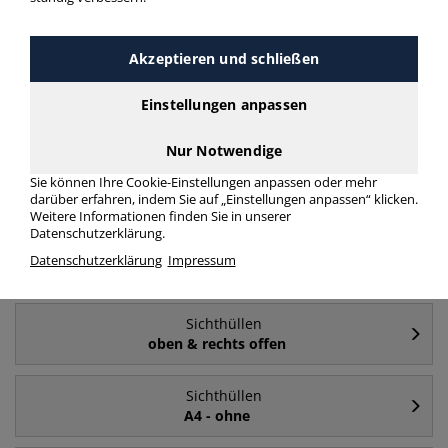
Sichthüllen
A4
Akzeptieren und schließen
Einstellungen anpassen
Sichthüllen
A4 - oben & rechts offen
Nur Notwendige
Sichthüllen
Sie können Ihre Cookie-Einstellungen anpassen oder mehr
farblos
darüber erfahren, indem Sie auf „Einstellungen anpassen“ klicken.
Weitere Informationen finden Sie in unserer
Datenschutzerklärung.
Sichthüllen
Datenschutzerklärung
Impressum
A5
Sichthüllen
oben & rechts offen
Sichthüllen
A4 - ohne