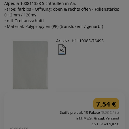
Alpedia 100811338 Sichthüllen in A5.
Farbe: farblos • Öffnung: oben & rechts offen • Folienstärke:
0,12mm / 120my
• mit Greifausschnitt
• Material: Polypropylen (PP) (transluzent / genarbt)
Art.-Nr. H1119085-76495
7,54 €
Staffelpreis ab 10 Pakete
(0.08 € / St)
inkl. MwSt. & zzgl. Versand
ab 1 Paket 9,02 €
(0.09 € / St)