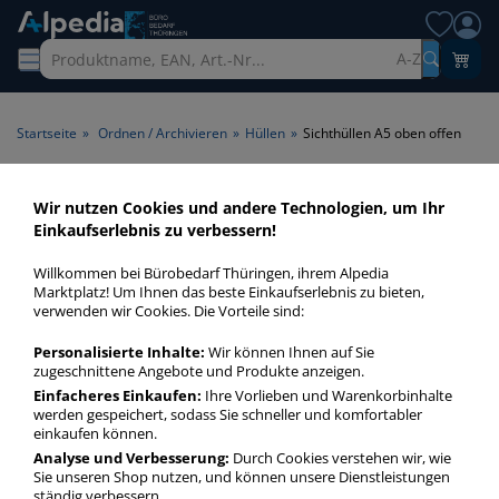
A-Z
Startseite
»
Ordnen / Archivieren
»
Hüllen
»
Sichthüllen A5 oben offen
Sichthüllen A5 oben offen >
Wir nutzen Cookies und andere Technologien, um Ihr
Einkaufserlebnis zu verbessern!
Format A5 > Öffnung oben
offen
Willkommen bei Bürobedarf Thüringen, ihrem Alpedia
Marktplatz! Um Ihnen das beste Einkaufserlebnis zu bieten,
verwenden wir Cookies. Die Vorteile sind:
Sichthüllen A5 oben offen in bester Qualität zum günstigen
Preis. Finden Sie schnell Sichthüllen A5 oben offen mit
Personalisierte Inhalte:
Wir können Ihnen auf Sie
unserer Filter-Funktion.
zugeschnittene Angebote und Produkte anzeigen.
Einfacheres Einkaufen:
Ihre Vorlieben und Warenkorbinhalte
werden gespeichert, sodass Sie schneller und komfortabler
Sichthüllen A5 oben offen
einkaufen können.
Analyse und Verbesserung:
Durch Cookies verstehen wir, wie
mehr Infos zur Kategorie
Sie unseren Shop nutzen, und können unsere Dienstleistungen
ständig verbessern.