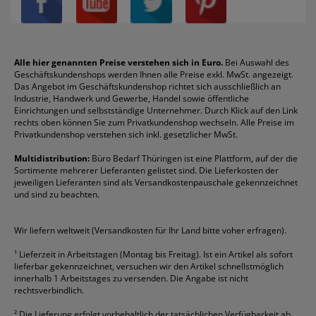
Privatsphäre-Einstellungen
Blöcke
Bic
Kaffee
Läufer
Schnellhefter
Über uns
Boardmarker
Canon
Klebeband
Melitta
Sichthüllen
Impressum
Briefablagen
Color Copy
Klebestifte
Navigator
Stehsammler
Reklamation / Retouren
Briefumschläge
Durable
Klemmmappen
Pentel
Taschenrechner
Alle hier genannten Preise verstehen sich in Euro.
Bei Auswahl des
Geschäftskundenshops werden Ihnen alle Preise exkl. MwSt. angezeigt.
Vertrag widerrufen (Privatkunden)
Druckerpatronen
DYMO
Kopierpapier
Pelikan
Textmarker
Das Angebot im Geschäftskundenshop richtet sich ausschließlich an
Rabatte & Aktionen
Etiketten
Edding
Korrekturmittel
Pilot
Tintenroller
Industrie, Handwerk und Gewerbe, Handel sowie öffentliche
Einrichtungen und selbstständige Unternehmer. Durch Klick auf den Link
Fineliner
Esselte
Kugelschreiber
Pritt
Tintenpatronen
rechts oben können Sie zum Privatkundenshop wechseln. Alle Preise im
Folienschreiber
Faber-Castell
Mappen
Schneider
Toilettenpapier
Privatkundenshop verstehen sich inkl. gesetzlicher MwSt.
Formulare
Fellowes
Ordner
Stabilo
Toner
Multidistribution:
Büro Bedarf Thüringen ist eine Plattform, auf der die
Sortimente mehrerer Lieferanten gelistet sind. Die Lieferkosten der
Gelschreiber
Franken
Packband
Staedtler
Versandmaterial
jeweiligen Lieferanten sind als Versandkostenpauschale gekennzeichnet
Geschäftsbücher
Fripa
Permanentmarker
Tesa
Versandtaschen
und sind zu beachten.
HAN
Tipp-Ex
HP
alle Marken anzeigen
Wir liefern weltweit (Versandkosten für Ihr Land bitte voher erfragen).
¹
Lieferzeit in Arbeitstagen (Montag bis Freitag). Ist ein Artikel als sofort
lieferbar gekennzeichnet, versuchen wir den Artikel schnellstmöglich
innerhalb 1 Arbeitstages zu versenden. Die Angabe ist nicht
rechtsverbindlich.
²
Die Lieferung erfolgt vorbehaltlich der tatsächlichen Verfügbarkeit ab