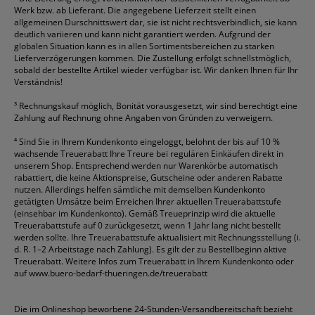
Werk bzw. ab Lieferant. Die angegebene Lieferzeit stellt einen
allgemeinen Durschnittswert dar, sie ist nicht rechtsverbindlich, sie kann
deutlich variieren und kann nicht garantiert werden. Aufgrund der
globalen Situation kann es in allen Sortimentsbereichen zu starken
Lieferverzögerungen kommen. Die Zustellung erfolgt schnellstmöglich,
sobald der bestellte Artikel wieder verfügbar ist. Wir danken Ihnen für Ihr
Verständnis!
³
Rechnungskauf möglich, Bonität vorausgesetzt, wir sind berechtigt eine
Zahlung auf Rechnung ohne Angaben von Gründen zu verweigern.
⁴
Sind Sie in Ihrem Kundenkonto eingeloggt, belohnt der bis auf 10 %
wachsende Treuerabatt Ihre Treure bei regulären Einkäufen direkt in
unserem Shop. Entsprechend werden nur Warenkörbe automatisch
rabattiert, die keine Aktionspreise, Gutscheine oder anderen Rabatte
nutzen. Allerdings helfen sämtliche mit demselben Kundenkonto
getätigten Umsätze beim Erreichen Ihrer aktuellen Treuerabattstufe
(einsehbar im Kundenkonto). Gemäß Treueprinzip wird die aktuelle
Treuerabattstufe auf 0 zurückgesetzt, wenn 1 Jahr lang nicht bestellt
werden sollte. Ihre Treuerabattstufe aktualisiert mit Rechnungsstellung (i.
d. R. 1–2 Arbeitstage nach Zahlung). Es gilt der zu Bestellbeginn aktive
Treuerabatt. Weitere Infos zum Treuerabatt in Ihrem Kundenkonto oder
auf
www.buero-bedarf-thueringen.de/treuerabatt
Die im Onlineshop beworbene 24-Stunden-Versandbereitschaft bezieht