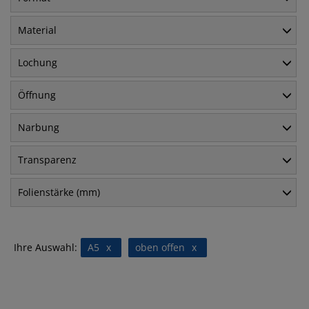
Material
Lochung
Öffnung
Narbung
Transparenz
Folienstärke (mm)
Ihre Auswahl:
A5
x
oben offen
x