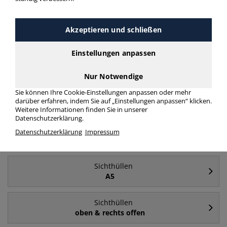
Häufig gesucht
Akzeptieren und schließen
Einstellungen anpassen
Sichthüllen
A4
Nur Notwendige
Sie können Ihre Cookie-Einstellungen anpassen oder mehr
Sichthüllen
darüber erfahren, indem Sie auf „Einstellungen anpassen“ klicken.
A4 - oben & rechts offen
Weitere Informationen finden Sie in unserer
Datenschutzerklärung.
Sichthüllen
Datenschutzerklärung
Impressum
farblos
Sichthüllen
A5
Sichthüllen
oben & rechts offen