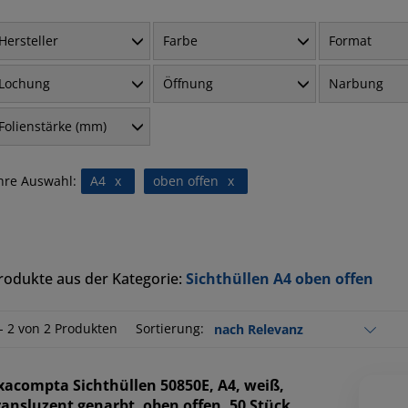
Hersteller
Farbe
Format
Lochung
Öffnung
Narbung
Folienstärke (mm)
hre Auswahl:
A4
x
oben offen
x
rodukte aus der Kategorie:
Sichthüllen A4 oben offen
 - 2 von 2 Produkten
Sortierung:
xacompta
Sichthüllen 50850E, A4, weiß,
ransluzent genarbt, oben offen, 50 Stück