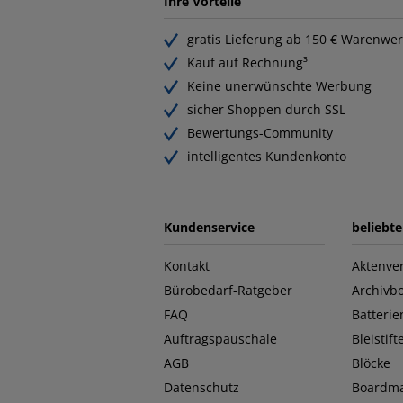
Ihre Vorteile
gratis Lieferung ab 150 € Warenwer
Kauf auf Rechnung³
Keine unerwünschte Werbung
sicher Shoppen durch SSL
Bewertungs-Community
intelligentes Kundenkonto
Kundenservice
beliebt
Kontakt
Aktenver
Bürobedarf-Ratgeber
Archivb
FAQ
Batterie
Auftragspauschale
Bleistift
AGB
Blöcke
Datenschutz
Boardma