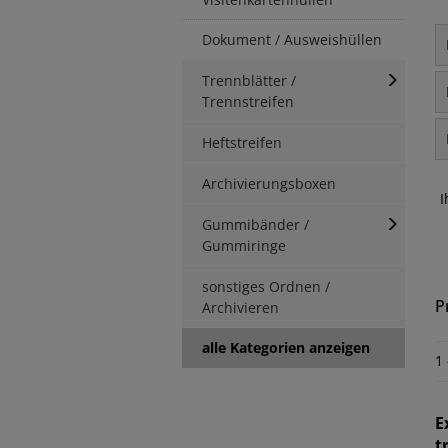
Dokument / Ausweishüllen
Trennblätter /
Trennstreifen
Heftstreifen
Archivierungsboxen
I
Gummibänder /
Gummiringe
sonstiges Ordnen /
P
Archivieren
alle Kategorien anzeigen
1
E
t