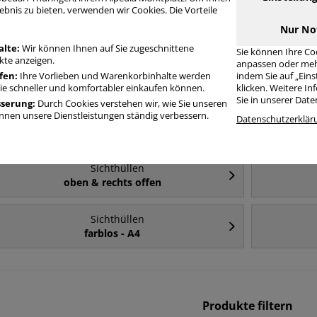
ebnis zu bieten, verwenden wir Cookies. Die Vorteile
Häufig gesucht
Nur No
alte:
Wir können Ihnen auf Sie zugeschnittene
Sie können Ihre Co
te anzeigen.
anpassen oder meh
Sichthüllen
fen:
Ihre Vorlieben und Warenkorbinhalte werden
indem Sie auf „Ein
A4
Sie schneller und komfortabler einkaufen können.
klicken. Weitere I
Sie in unserer Dat
sserung:
Durch Cookies verstehen wir, wie Sie unseren
nen unsere Dienstleistungen ständig verbessern.
Sichthüllen
Datenschutzerklär
farblos
Sichthüllen
oben & rechts offen
Sichthüllen
farblos - A4
Produkte filtern