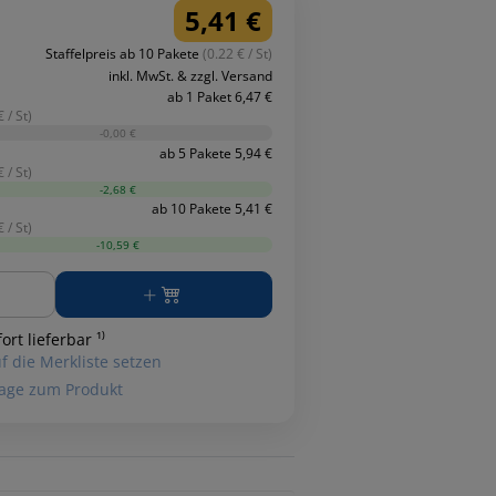
5,41 €
Staffelpreis ab 10 Pakete
(0.22 € / St)
inkl. MwSt. & zzgl. Versand
ab 1 Paket 6,47 €
 / St)
-0,00 €
ab 5 Pakete 5,94 €
 / St)
-2,68 €
ab 10 Pakete 5,41 €
 / St)
-10,59 €
ge
ort lieferbar ¹⁾
f die Merkliste setzen
age zum Produkt