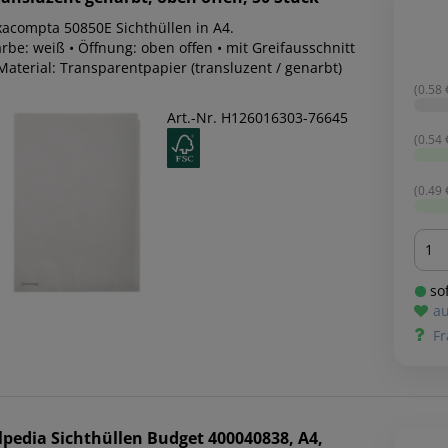
xacompta 50850E Sichthüllen in A4.
rbe: weiß • Öffnung: oben offen • mit Greifausschnitt
Material: Transparentpapier (transluzent / genarbt)
(0.58 €
Art.-Nr. H126016303-76645
(0.54 €
(0.49 €
Men
sof
au
Fr
lpedia
Sichthüllen Budget 400040838, A4,