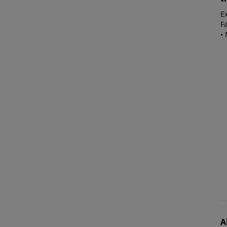
E
Fa
• 
A