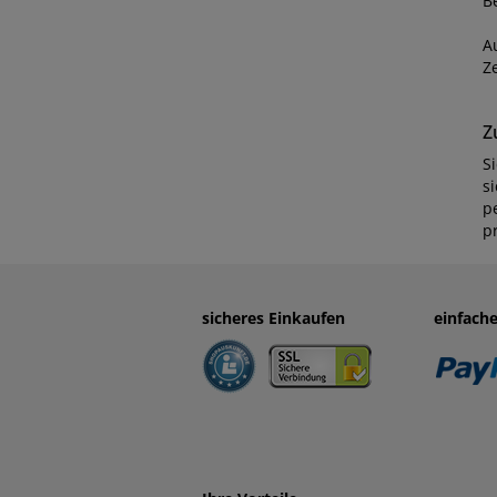
B
A
Z
Z
S
s
p
p
sicheres Einkaufen
einfach