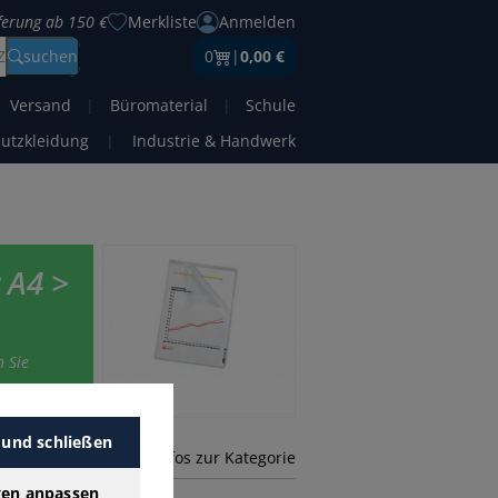
eferung ab 150 €
Merkliste
Anmelden
Z
suchen
0
|
0,00 €
Versand
|
Büromaterial
|
Schule
hutzkleidung
|
Industrie & Handwerk
 A4 >
n Sie
 und schließen
mehr Infos zur Kategorie
gen anpassen