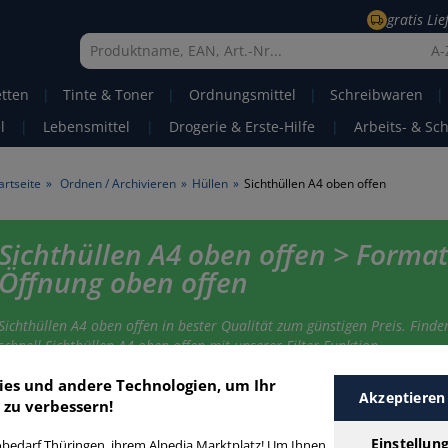
gratis Li
A-
etten
|
Tinte & Toner
|
Ordnungsmittel
|
Schreibwaren
|
l
|
Lebensmittel
|
Drogerie & Erste-Hilfe
|
Arbeits- & Sc
artseite
»
Ordnen / Archivieren
»
Hüllen
»
Sichthüllen A4 oben offen
Sichthüllen A4 oben offen > Format
Öffnung oben offen
Sichthüllen A4 oben offen in bester Qualität zum günstigen Preis. Finde
schnell Sichthüllen A4 oben offen mit unserer Filter-Funktion.
ies und andere Technologien, um Ihr
Akzeptieren
 zu verbessern!
ichthüllen A4 oben offen
Einstellun
bedarf Thüringen, ihrem Alpedia Marktplatz! Um Ihnen