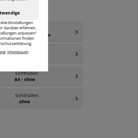
twendige
okie-Einstellungen
r darüber erfahren,
Sichthüllen
stellungen anpassen“
A4 - oben & rechts offen
nformationen finden
enschutzerklärung.
Sichthüllen
ung
Impressum
A5
Sichthüllen
A4 - ohne
Sichthüllen
ohne