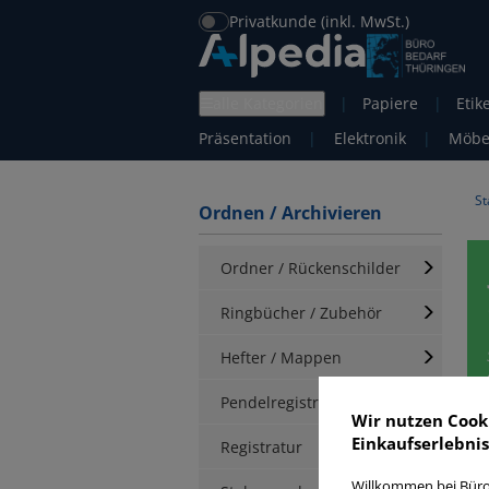
Privatkunde (inkl. MwSt.)
alle Kategorien
|
Papiere
|
Etik
Präsentation
|
Elektronik
|
Möbe
St
Ordnen / Archivieren
Ordner / Rückenschilder
Ringbücher / Zubehör
Hefter / Mappen
Pendelregistratur
Wir nutzen Cook
Einkaufserlebnis
S
Registratur
Willkommen bei Büro