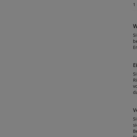
1
W
S
b
E
E
S
R
v
d
V
S
s
B