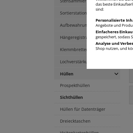
Stehsammler
das beste Einkaufserl
sind:
Sortierstationen / Ablagen
Personalisierte Inh
Aufbewahrungsbox
Angebote und Produk
Einfacheres Einkau
Hängeregistratur
gespeichert, sodass 
Analyse und Verbe
Shop nutzen, und kön
Klemmbretter / -mappen
Lochverstärkung
Hüllen
Prospekthüllen
Sichthüllen
Hüllen für Datenträger
Dreiecktaschen
Visitenkartenhüllen