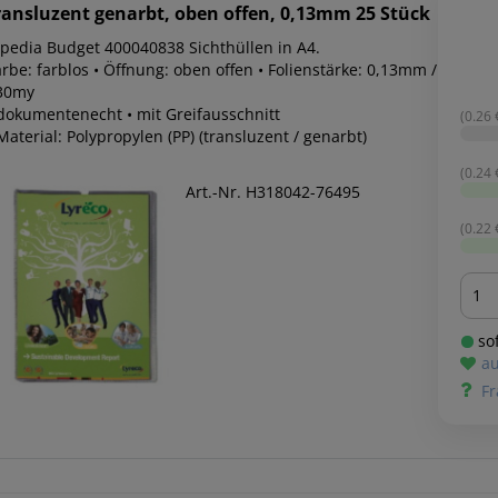
ransluzent genarbt, oben offen, 0,13mm 25 Stück
lpedia Budget 400040838 Sichthüllen in A4.
rbe: farblos • Öffnung: oben offen • Folienstärke: 0,13mm /
30my
 dokumentenecht • mit Greifausschnitt
(0.26 €
Material: Polypropylen (PP) (transluzent / genarbt)
(0.24 €
Art.-Nr. H318042-76495
(0.22 €
Men
sof
au
Fr