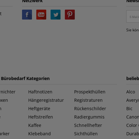
Netzwerk
Newsl
t
Sie kön
e Bürobedarf Kategorien
belie
nichter
Haftnotizen
Prospekthüllen
Alco
oxen
Hängeregistratur
Registraturen
Avery
n
Heftgeräte
Rückenschilder
Bic
e
Heftstreifen
Radiergummis
Cano
Kaffee
Schnellhefter
Color
rker
Klebeband
Sichthüllen
Durab