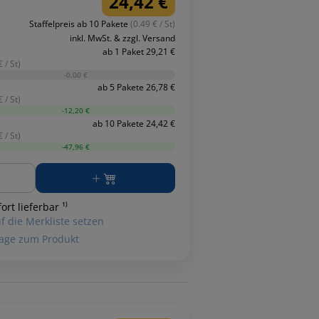
24,42 €
Staffelpreis ab 10 Pakete
(0.49 € / St)
inkl. MwSt. & zzgl. Versand
ab 1 Paket 29,21 €
 / St)
-0,00 €
ab 5 Pakete 26,78 €
 / St)
-12,20 €
ab 10 Pakete 24,42 €
 / St)
-47,96 €
ge
ort lieferbar ¹⁾
f die Merkliste setzen
age zum Produkt