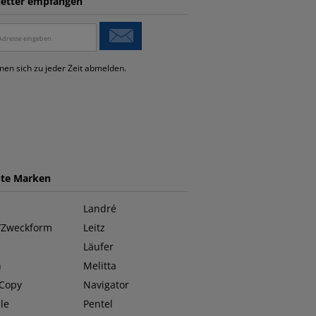
etter empfangen
nen sich zu jeder Zeit abmelden.
bte Marken
Landré
/Zweckform
Leitz
Läufer
n
Melitta
 Copy
Navigator
le
Pentel