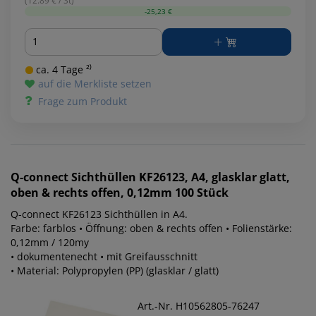
(12.89 € / St)
-25,23 €
Menge
ca. 4 Tage ²⁾
auf die Merkliste setzen
Frage zum Produkt
Q-connect
Sichthüllen KF26123, A4, glasklar glatt,
oben & rechts offen, 0,12mm 100 Stück
Q-connect KF26123 Sichthüllen in A4.
Farbe: farblos • Öffnung: oben & rechts offen • Folienstärke:
0,12mm / 120my
• dokumentenecht • mit Greifausschnitt
• Material: Polypropylen (PP) (glasklar / glatt)
Art.-Nr. H10562805-76247