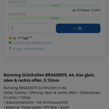
(14.63 € / St)
-6,72 €
ab 10 Pakete 13,34 €
(13.34 € / St)
-26,30 €
Menge
ca. 4 Tage ²⁾
auf die Merkliste setzen
Frage zum Produkt
Büroring
Sichthüllen BRG620070, A4, klar glatt,
oben & rechts offen, 0,12mm
Büroring BRG620070 Sichthüllen in A4.
Farbe: farblos • Öffnung: oben & rechts offen • Folienstärke:
0,12mm / 120my
• dokumentenecht • mit Greifausschnitt
• Material: Polypropylen (PP) (klar / glatt)