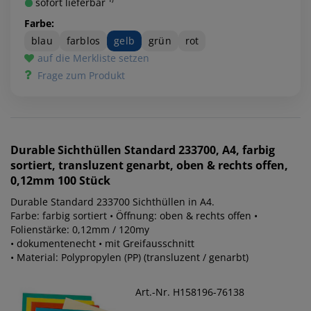
sofort lieferbar ¹⁾
Farbe:
blau
farblos
gelb
grün
rot
auf die Merkliste setzen
Frage zum Produkt
Durable
Sichthüllen Standard 233700, A4, farbig
sortiert, transluzent genarbt, oben & rechts offen,
0,12mm 100 Stück
Durable Standard 233700 Sichthüllen in A4.
Farbe: farbig sortiert • Öffnung: oben & rechts offen •
Folienstärke: 0,12mm / 120my
• dokumentenecht • mit Greifausschnitt
• Material: Polypropylen (PP) (transluzent / genarbt)
Art.-Nr. H158196-76138