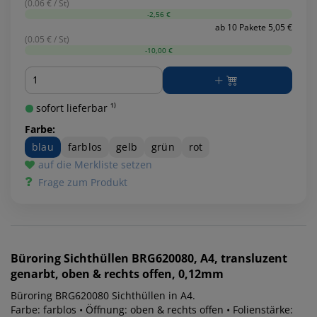
(0.06 € / St)
-2,56 €
ab 10 Pakete 5,05 €
(0.05 € / St)
-10,00 €
Menge
sofort lieferbar ¹⁾
Farbe:
blau
farblos
gelb
grün
rot
auf die Merkliste setzen
Frage zum Produkt
Büroring
Sichthüllen BRG620080, A4, transluzent
genarbt, oben & rechts offen, 0,12mm
Büroring BRG620080 Sichthüllen in A4.
Farbe: farblos • Öffnung: oben & rechts offen • Folienstärke: