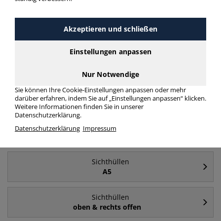
Häufig gesucht
Akzeptieren und schließen
Einstellungen anpassen
Sichthüllen
A4
Nur Notwendige
Sie können Ihre Cookie-Einstellungen anpassen oder mehr
Sichthüllen
darüber erfahren, indem Sie auf „Einstellungen anpassen“ klicken.
A4 - oben & rechts offen
Weitere Informationen finden Sie in unserer
Datenschutzerklärung.
Sichthüllen
Datenschutzerklärung
Impressum
farblos
Sichthüllen
A5
Sichthüllen
oben & rechts offen