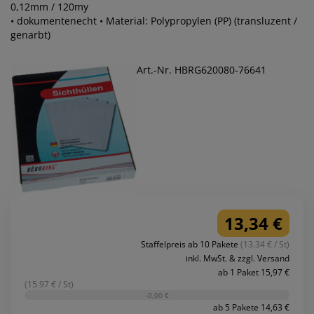
0,12mm / 120my
• dokumentenecht • Material: Polypropylen (PP) (transluzent /
genarbt)
Art.-Nr. HBRG620080-76641
13,34 €
Staffelpreis ab 10 Pakete
(13.34 € / St)
inkl. MwSt. & zzgl. Versand
ab 1 Paket 15,97 €
(15.97 € / St)
-0,00 €
ab 5 Pakete 14,63 €