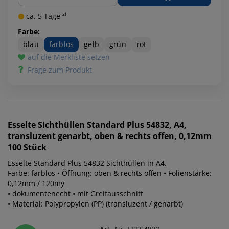
ca. 5 Tage ²⁾
Farbe:
blau
farblos
gelb
grün
rot
auf die Merkliste setzen
Frage zum Produkt
Esselte
Sichthüllen Standard Plus 54832, A4,
transluzent genarbt, oben & rechts offen, 0,12mm
100 Stück
Esselte Standard Plus 54832 Sichthüllen in A4.
Farbe: farblos • Öffnung: oben & rechts offen • Folienstärke:
0,12mm / 120my
• dokumentenecht • mit Greifausschnitt
• Material: Polypropylen (PP) (transluzent / genarbt)