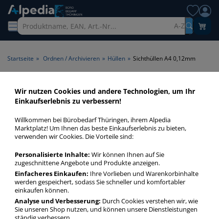
A-Z
Startseite
»
Ordnen / Archivieren
»
Hüllen
»
Sichthüllen A4 0,12mm
Sichthüllen A4 0,12mm >
Wir nutzen Cookies und andere Technologien, um Ihr
Einkaufserlebnis zu verbessern!
Format A4 > Folienstärke
(mm) 0,12mm
Willkommen bei Bürobedarf Thüringen, ihrem Alpedia
Marktplatz! Um Ihnen das beste Einkaufserlebnis zu bieten,
verwenden wir Cookies. Die Vorteile sind:
Sichthüllen A4 0,12mm in bester Qualität zum günstigen
Preis. Finden Sie schnell Sichthüllen A4 0,12mm mit unserer
Personalisierte Inhalte:
Wir können Ihnen auf Sie
Filter-Funktion.
zugeschnittene Angebote und Produkte anzeigen.
Einfacheres Einkaufen:
Ihre Vorlieben und Warenkorbinhalte
werden gespeichert, sodass Sie schneller und komfortabler
Sichthüllen A4 0,12mm
einkaufen können.
Analyse und Verbesserung:
Durch Cookies verstehen wir, wie
mehr Infos zur Kategorie
Sie unseren Shop nutzen, und können unsere Dienstleistungen
ständig verbessern.