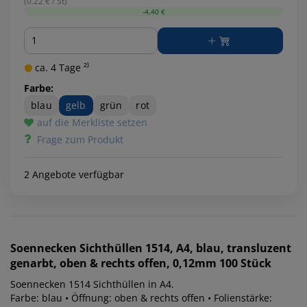
(0.22 € / St)
-4,40 €
Menge
ca. 4 Tage ²⁾
Farbe:
blau
gelb
grün
rot
auf die Merkliste setzen
Frage zum Produkt
2 Angebote verfügbar
Soennecken
Sichthüllen 1514, A4, blau, transluzent
genarbt, oben & rechts offen, 0,12mm 100 Stück
Soennecken 1514 Sichthüllen in A4.
Farbe: blau • Öffnung: oben & rechts offen • Folienstärke: