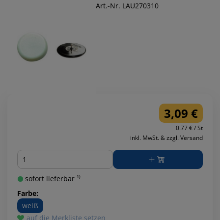
Art.-Nr. LAU270310
3,09 €
0.77 € / St
inkl. MwSt. & zzgl. Versand
Menge
sofort lieferbar ¹⁾
Farbe:
weiß
auf die Merkliste setzen