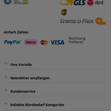
· Rechnung
· Vorkasse
einfach Zahlen
· Rechnung
· Vorkasse
+
Ihre Vorteile
+
gratis Lieferung ab 150 € Warenwert
Newsletter empfangen
Kauf auf Rechnung³
+
Keine unerwünschte Werbung
Kundenservice
sicher Shoppen durch SSL
+
Bewertungs-Community
Sie können sich zu jeder Zeit abmelden.
Kontakt
beliebte Bürobedarf Kategorien
intelligentes Kundenkonto
Bürobedarf-Ratgeber