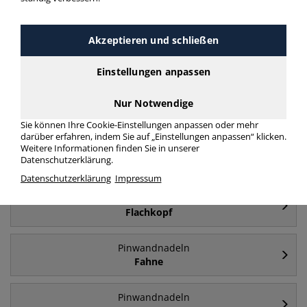
mehr Infos zur Kategorie
Akzeptieren und schließen
Häufig gesucht
Einstellungen anpassen
Pinwandnadeln
Nur Notwendige
Pinnwandnadeln
Sie können Ihre Cookie-Einstellungen anpassen oder mehr
darüber erfahren, indem Sie auf „Einstellungen anpassen“ klicken.
Weitere Informationen finden Sie in unserer
Pinwandnadeln
Datenschutzerklärung.
Rundkopf
Datenschutzerklärung
Impressum
Pinwandnadeln
Flachkopf
Pinwandnadeln
Fahne
Pinwandnadeln