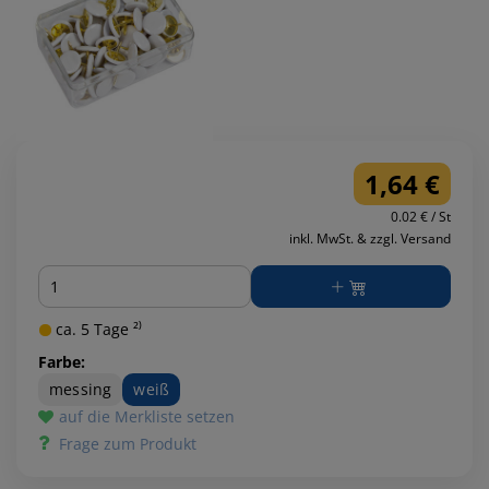
1,64 €
0.02 € / St
inkl. MwSt. & zzgl. Versand
Menge
ca. 5 Tage ²⁾
Farbe:
messing
weiß
auf die Merkliste setzen
Frage zum Produkt