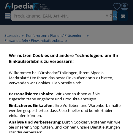
A-Z
Startseite
»
Konferenzen / Planen / Präsentieren
»
Pinwandtafeln / Pinwandtafelzubehör
»
Pinwandnadeln weiß Reißzwecken
Wir nutzen Cookies und andere Technologien, um Ihr
Einkaufserlebnis zu verbessern!
Pinwandnadeln weiß
Reißzwecken > Produktart
Willkommen bei Bürobedarf Thüringen, ihrem Alpedia
Marktplatz! Um Ihnen das beste Einkaufserlebnis zu bieten,
Reißzwecken > Farbe weiß
verwenden wir Cookies. Die Vorteile sind:
Personalisierte Inhalte:
Wir können Ihnen auf Sie
Pinwandnadeln weiß Reißzwecken in bester Qualität zum
zugeschnittene Angebote und Produkte anzeigen.
günstigen Preis. Finden Sie schnell Pinwandnadeln weiß
Einfacheres Einkaufen:
Ihre Vorlieben und Warenkorbinhalte
Reißzwecken mit unserer Filter-Funktion.
werden gespeichert, sodass Sie schneller und komfortabler
einkaufen können.
Analyse und Verbesserung:
Durch Cookies verstehen wir, wie
Pinwandnadeln weiß Reißzwecken
Sie unseren Shop nutzen, und können unsere Dienstleistungen
ständig verbessern.