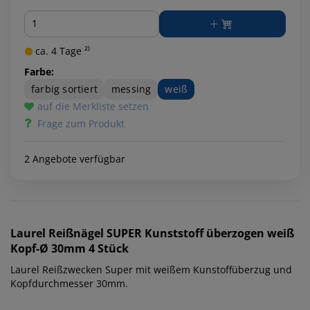
Menge
ca. 4 Tage ²⁾
Farbe:
farbig sortiert
messing
weiß
auf die Merkliste setzen
Frage zum Produkt
2 Angebote verfügbar
Laurel
Reißnägel SUPER Kunststoff überzogen weiß
Kopf-Ø 30mm 4 Stück
Laurel Reißzwecken Super mit weißem Kunstoffüberzug und
Kopfdurchmesser 30mm.