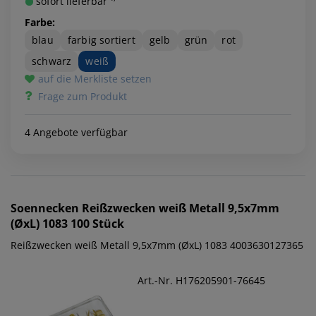
sofort lieferbar ¹⁾
Farbe:
blau
farbig sortiert
gelb
grün
rot
schwarz
weiß
auf die Merkliste setzen
Frage zum Produkt
4 Angebote verfügbar
Soennecken
Reißzwecken weiß Metall 9,5x7mm
(ØxL) 1083 100 Stück
Reißzwecken weiß Metall 9,5x7mm (ØxL) 1083 4003630127365
Art.-Nr. H176205901-76645