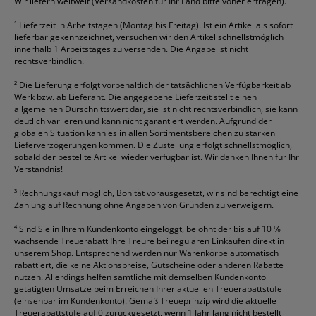
HP
alle Marken anzeigen
Wir liefern weltweit (Versandkosten für Ihr Land bitte voher erfragen).
¹
Lieferzeit in Arbeitstagen (Montag bis Freitag). Ist ein Artikel als sofort
lieferbar gekennzeichnet, versuchen wir den Artikel schnellstmöglich
innerhalb 1 Arbeitstages zu versenden. Die Angabe ist nicht
rechtsverbindlich.
²
Die Lieferung erfolgt vorbehaltlich der tatsächlichen Verfügbarkeit ab
Werk bzw. ab Lieferant. Die angegebene Lieferzeit stellt einen
allgemeinen Durschnittswert dar, sie ist nicht rechtsverbindlich, sie kann
deutlich variieren und kann nicht garantiert werden. Aufgrund der
globalen Situation kann es in allen Sortimentsbereichen zu starken
Lieferverzögerungen kommen. Die Zustellung erfolgt schnellstmöglich,
sobald der bestellte Artikel wieder verfügbar ist. Wir danken Ihnen für Ihr
Verständnis!
³
Rechnungskauf möglich, Bonität vorausgesetzt, wir sind berechtigt eine
Zahlung auf Rechnung ohne Angaben von Gründen zu verweigern.
⁴
Sind Sie in Ihrem Kundenkonto eingeloggt, belohnt der bis auf 10 %
wachsende Treuerabatt Ihre Treure bei regulären Einkäufen direkt in
unserem Shop. Entsprechend werden nur Warenkörbe automatisch
rabattiert, die keine Aktionspreise, Gutscheine oder anderen Rabatte
nutzen. Allerdings helfen sämtliche mit demselben Kundenkonto
getätigten Umsätze beim Erreichen Ihrer aktuellen Treuerabattstufe
(einsehbar im Kundenkonto). Gemäß Treueprinzip wird die aktuelle
Treuerabattstufe auf 0 zurückgesetzt, wenn 1 Jahr lang nicht bestellt