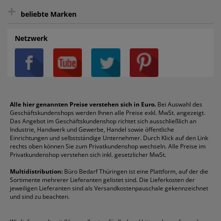
+
FAQ
Aktenvernichter
Haftnotizen
Prospekthüllen
beliebte Marken
Auftragspauschale
Archivboxen
Hängeregistratur
Registraturen
AGB
Batterien
Alco
Heftgeräte
Landré
Rückenschilder
Netzwerk
Datenschutz
Bleistifte
Avery/Zweckform
Heftstreifen
Leitz
Radiergummis
Privatsphäre-Einstellungen
Blöcke
Bic
Kaffee
Läufer
Schnellhefter
Über uns
Boardmarker
Canon
Klebeband
Melitta
Sichthüllen
Impressum
Briefablagen
Color Copy
Klebestifte
Navigator
Stehsammler
Reklamation / Retouren
Briefumschläge
Durable
Klemmmappen
Pentel
Taschenrechner
Alle hier genannten Preise verstehen sich in Euro.
Bei Auswahl des
Geschäftskundenshops werden Ihnen alle Preise exkl. MwSt. angezeigt.
Vertrag widerrufen (Privatkunden)
Druckerpatronen
DYMO
Kopierpapier
Pelikan
Textmarker
Das Angebot im Geschäftskundenshop richtet sich ausschließlich an
Rabatte & Aktionen
Etiketten
Edding
Korrekturmittel
Pilot
Tintenroller
Industrie, Handwerk und Gewerbe, Handel sowie öffentliche
Einrichtungen und selbstständige Unternehmer. Durch Klick auf den Link
Fineliner
Esselte
Kugelschreiber
Pritt
Tintenpatronen
rechts oben können Sie zum Privatkundenshop wechseln. Alle Preise im
Folienschreiber
Faber-Castell
Mappen
Schneider
Toilettenpapier
Privatkundenshop verstehen sich inkl. gesetzlicher MwSt.
Formulare
Fellowes
Ordner
Stabilo
Toner
Multidistribution:
Büro Bedarf Thüringen ist eine Plattform, auf der die
Sortimente mehrerer Lieferanten gelistet sind. Die Lieferkosten der
Gelschreiber
Franken
Packband
Staedtler
Versandmaterial
jeweiligen Lieferanten sind als Versandkostenpauschale gekennzeichnet
Geschäftsbücher
Fripa
Permanentmarker
Tesa
Versandtaschen
und sind zu beachten.
HAN
Tipp-Ex