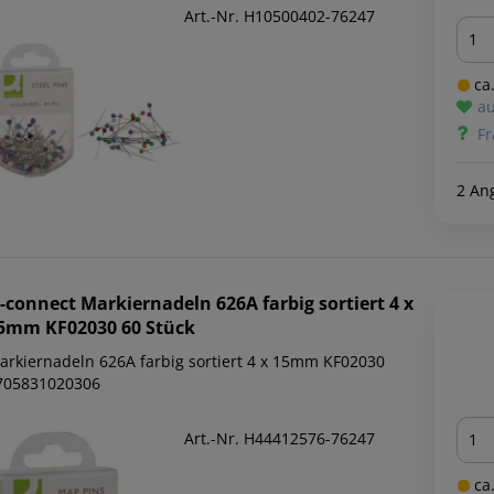
Art.-Nr. H10500402-76247
Men
ca.
au
Fr
2 An
-connect
Markiernadeln 626A farbig sortiert 4 x
5mm KF02030 60 Stück
arkiernadeln 626A farbig sortiert 4 x 15mm KF02030
705831020306
Men
Art.-Nr. H44412576-76247
ca.