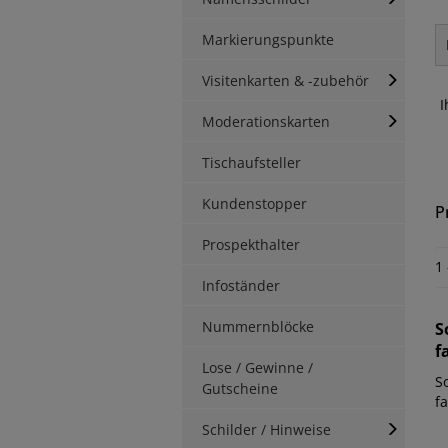
Markierungspunkte
Visitenkarten & -zubehör
I
Moderationskarten
Tischaufsteller
Kundenstopper
P
Prospekthalter
1
Infoständer
Nummernblöcke
S
f
Lose / Gewinne /
S
Gutscheine
fa
Schilder / Hinweise