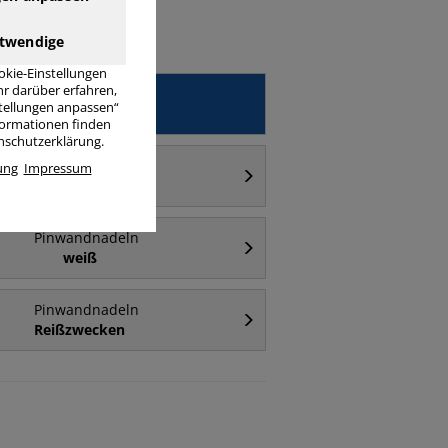
twendige
okie-Einstellungen
r darüber erfahren,
Pinwandnadeln
stellungen anpassen“
Rundkopf
nformationen finden
enschutzerklärung.
Pinwandnadeln
ung
Impressum
Fahne
Pinwandnadeln
weiß
Pinwandnadeln
Reißzwecken