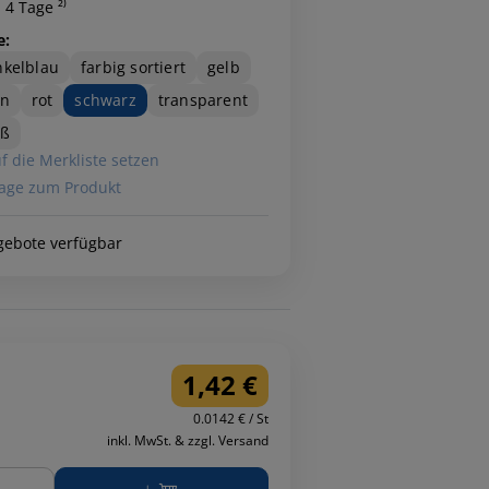
 4 Tage ²⁾
e:
kelblau
farbig sortiert
gelb
ün
rot
schwarz
transparent
iß
f die Merkliste setzen
age zum Produkt
gebote verfügbar
1,42 €
0.0142 € / St
inkl. MwSt. & zzgl. Versand
ge