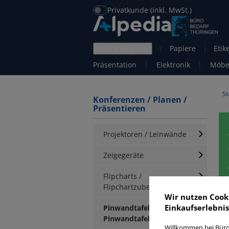
Privatkunde (inkl. MwSt.)
alle Kategorien
|
Papiere
|
Etik
Präsentation
|
Elektronik
|
Möbe
St
Konferenzen / Planen /
Präsentieren
Projektoren / Leinwände
Zeigegeräte
Flipcharts /
Flipchartzubehör
Wir nutzen Cook
Einkaufserlebnis
Pinwandtafeln /
P
Pinwandtafelzubehör
Willkommen bei Büro