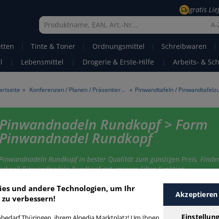
gratis Li
A-
etten
|
Tinte & Toner
|
Ordnungsmittel
|
Schreibwaren
|
l
|
Lebensmittel
|
Drogerie & Erste-Hilfe
|
Arbeits- & Sc
artseite
»
Konferenzen / Planen / Präsentieren
»
Pinwandnadeln Rundkopf > Form
Pinwandnadel Rundkopf
Pinwandnadeln Rundkopf in bester Qualität zum günstigen Preis. Finden
schnell Pinwandnadeln Rundkopf mit unserer Filter-Funktion.
ies und andere Technologien, um Ihr
Akzeptieren
 zu verbessern!
inwandnadeln Rundkopf
Einstellun
bedarf Thüringen, ihrem Alpedia Marktplatz! Um Ihnen