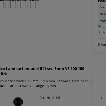
Farb
dun
gr
we
au
Fr
3 An
lco
Landkartennadel 611 sw. 5mm VE 100 100
tück
lco Markiernadel, 16 mm, 5 x 5 mm, Schwarz, Dose mit 100
tück • Farbe schwarz • Länge 16 mm
Men
Art.-Nr. ALC611