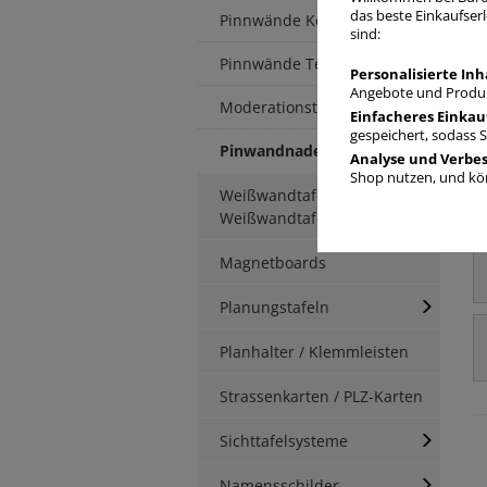
das beste Einkaufserl
Pinnwände Kork
sind:
Pinnwände Textil
Personalisierte Inh
Angebote und Produk
Moderationstafeln
Einfacheres Einkau
gespeichert, sodass 
Pinwandnadeln
Analyse und Verbe
Shop nutzen, und kön
Weißwandtafeln /
Weißwandtafelzubehör
Magnetboards
Planungstafeln
Planhalter / Klemmleisten
Strassenkarten / PLZ-Karten
Sichttafelsysteme
Namensschilder