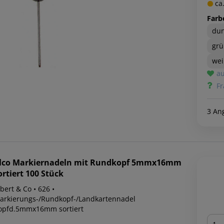
ca.
Farb
dun
gr
we
au
Fr
3 An
lco
Markiernadeln mit Rundkopf 5mmx16mm
ortiert 100 Stück
bert & Co • 626 •
arkierungs-/Rundkopf-/Landkartennadel
opfd.5mmx16mm sortiert
Men