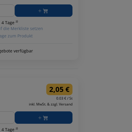
ge
 4 Tage ²⁾
f die Merkliste setzen
age zum Produkt
gebote verfügbar
2,05 €
0.03 € / St
inkl. MwSt. & zzgl. Versand
ge
 4 Tage ²⁾