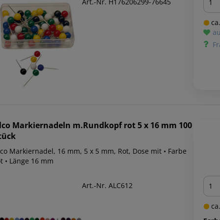
Art.-Nr. H176206299-76645
ca.
au
Fr
lco
Markiernadeln m.Rundkopf rot 5 x 16 mm 100
tück
co Markiernadel, 16 mm, 5 x 5 mm, Rot, Dose mit • Farbe
ot • Länge 16 mm
Men
Art.-Nr. ALC612
ca.