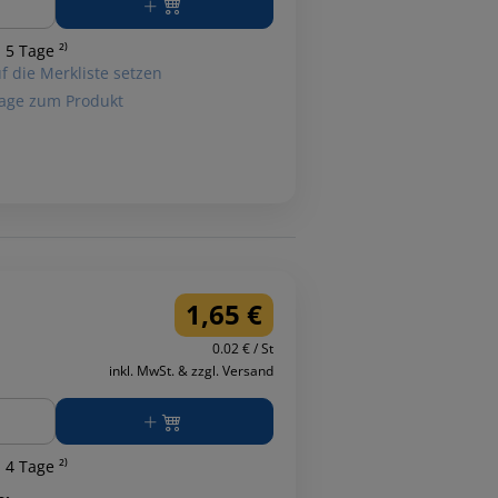
 5 Tage ²⁾
f die Merkliste setzen
age zum Produkt
1,65 €
0.02 € / St
inkl. MwSt. & zzgl. Versand
ge
 4 Tage ²⁾