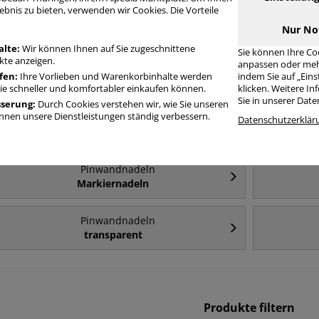
ebnis zu bieten, verwenden wir Cookies. Die Vorteile
Häufig gesucht
Nur No
alte:
Wir können Ihnen auf Sie zugeschnittene
Sie können Ihre Co
te anzeigen.
anpassen oder meh
Pinwandnadeln
fen:
Ihre Vorlieben und Warenkorbinhalte werden
indem Sie auf „Ein
Pinnwandnadeln
Sie schneller und komfortabler einkaufen können.
klicken. Weitere I
Sie in unserer Dat
sserung:
Durch Cookies verstehen wir, wie Sie unseren
nen unsere Dienstleistungen ständig verbessern.
Pinwandnadeln
Datenschutzerklär
Flachkopf
Pinwandnadeln
Markiernadeln
Pinwandnadeln
transparent
Produkte filtern