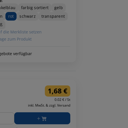
e:
kelblau
farbig sortiert
gelb
ün
rot
schwarz
transparent
iß
f die Merkliste setzen
age zum Produkt
gebote verfügbar
1,68 €
0.02 € / St
inkl. MwSt. & zzgl. Versand
ge