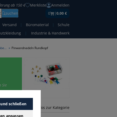
eferung ab 150 €
Merkliste
Anmelden
Z
suchen
0
|
0,00 €
Versand
|
Büromaterial
|
Schule
hutzkleidung
|
Industrie & Handwerk
Pinwandtafeln / Pinwandtafelzubehör
»
Pinwandnadeln Rundkopf
 Sie
 und schließen
mehr Infos zur Kategorie
gen anpassen