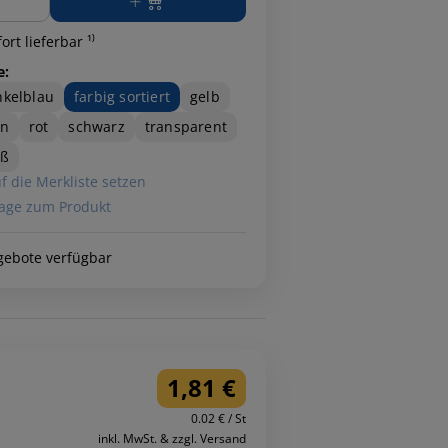
ort lieferbar ¹⁾
e:
kelblau
farbig sortiert
gelb
ün
rot
schwarz
transparent
iß
f die Merkliste setzen
age zum Produkt
gebote verfügbar
1,81 €
0.02 € / St
inkl. MwSt. & zzgl. Versand