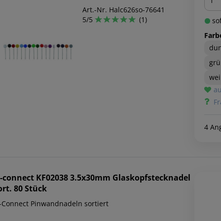
Art.-Nr. Halc626so-76641
5/5
(1)
sof
Farb
dun
gr
we
au
Fr
4 An
-connect
KF02038 3.5x30mm Glaskopfstecknadel
ort. 80 Stück
-Connect Pinwandnadeln sortiert