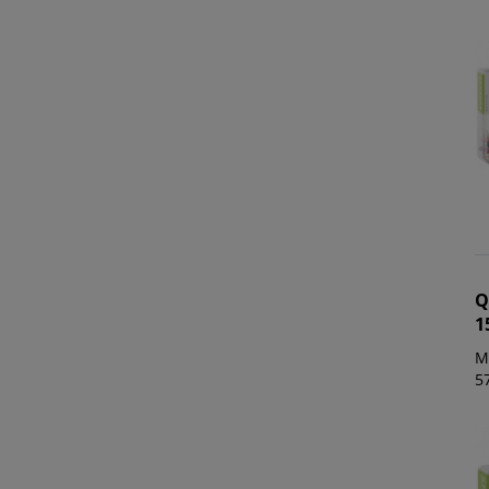
Q
1
M
5