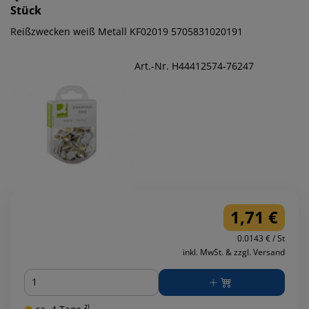
Stück
Reißzwecken weiß Metall KF02019 5705831020191
Art.-Nr. H44412574-76247
1,71 €
0.0143 € / St
inkl. MwSt. & zzgl. Versand
Menge