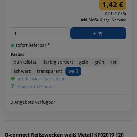
1,42 €
0.0142 € / St
inkl. MwSt. & zzgl. Versand
Menge
sofort lieferbar ¹⁾
Farbe:
dunkelblau
farbig sortiert
gelb
grün
rot
schwarz
transparent
weiß
auf die Merkliste setzen
Frage zum Produkt
3 Angebote verfügbar
Q-connect
Reißzwecken weiß Metall KF02019 120