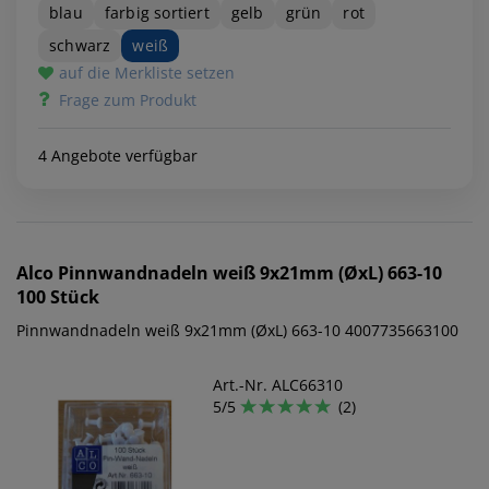
blau
farbig sortiert
gelb
grün
rot
schwarz
weiß
auf die Merkliste setzen
Frage zum Produkt
4 Angebote verfügbar
Alco
Pinnwandnadeln weiß 9x21mm (ØxL) 663-10
100 Stück
Pinnwandnadeln weiß 9x21mm (ØxL) 663-10 4007735663100
Art.-Nr. ALC66310
5/5
(2)