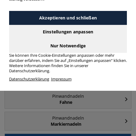
Häufig gesucht
Akzeptieren und schließen
Pinwandnadeln
Einstellungen anpassen
Pinnwandnadeln
Nur Notwendige
Pinwandnadeln
Sie können Ihre Cookie-Einstellungen anpassen oder mehr
Rundkopf
darüber erfahren, indem Sie auf „Einstellungen anpassen“ klicken.
Weitere Informationen finden Sie in unserer
Datenschutzerklärung.
Pinwandnadeln
Datenschutzerklärung
Impressum
Flachkopf
Pinwandnadeln
Fahne
Pinwandnadeln
Markiernadeln