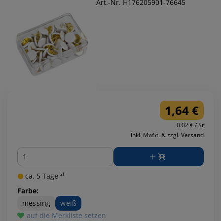
Art.-Nr. H176205901-76645
1,64 €
0.02 € / St
inkl. MwSt. & zzgl. Versand
Menge
ca. 5 Tage ²⁾
Farbe:
messing
weiß
auf die Merkliste setzen