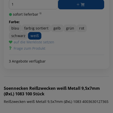
Menge
sofort lieferbar ¹⁾
Farbe:
blau
farbig sortiert
gelb
grün
rot
schwarz
weiß
auf die Merkliste setzen
Frage zum Produkt
3 Angebote verfügbar
Soennecken
Reißzwecken weiß Metall 9,5x7mm
(ØxL) 1083 100 Stück
Reißzwecken weiß Metall 9,5x7mm (ØxL) 1083 4003630127365