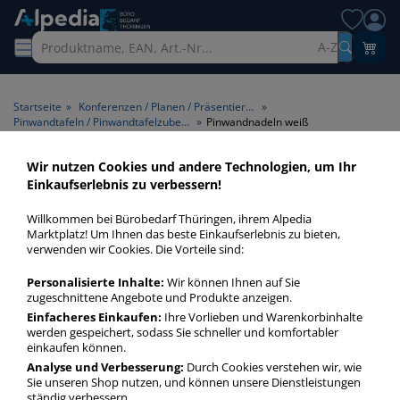
A-Z
Startseite
»
Konferenzen / Planen / Präsentieren
»
Pinwandtafeln / Pinwandtafelzubehör
»
Pinwandnadeln weiß
Wir nutzen Cookies und andere Technologien, um Ihr
Pinwandnadeln weiß > Farbe
Einkaufserlebnis zu verbessern!
weiß
Willkommen bei Bürobedarf Thüringen, ihrem Alpedia
Marktplatz! Um Ihnen das beste Einkaufserlebnis zu bieten,
Pinwandnadeln weiß in bester Qualität zum günstigen Preis.
verwenden wir Cookies. Die Vorteile sind:
Finden Sie schnell Pinwandnadeln weiß mit unserer Filter-
Personalisierte Inhalte:
Wir können Ihnen auf Sie
Funktion.
zugeschnittene Angebote und Produkte anzeigen.
Einfacheres Einkaufen:
Ihre Vorlieben und Warenkorbinhalte
werden gespeichert, sodass Sie schneller und komfortabler
Pinwandnadeln weiß
einkaufen können.
mehr Infos zur Kategorie
Analyse und Verbesserung:
Durch Cookies verstehen wir, wie
Sie unseren Shop nutzen, und können unsere Dienstleistungen
ständig verbessern.