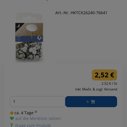
Art.-Nr. HKTCK26240-76641
2,52 €
2.52 € / St
inkl. MwSt. & zzgl. Versand
Menge
ca. 4 Tage ²⁾
auf die Merkliste setzen
Frage zum Produkt