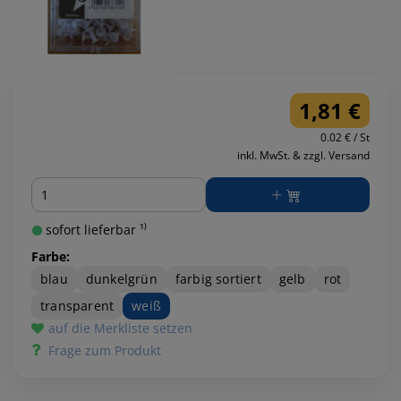
1,81 €
0.02 € / St
inkl. MwSt. & zzgl. Versand
Menge
sofort lieferbar ¹⁾
Farbe:
blau
dunkelgrün
farbig sortiert
gelb
rot
transparent
weiß
auf die Merkliste setzen
Frage zum Produkt