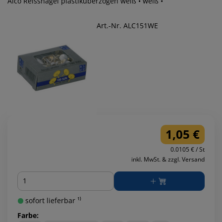
Alco Reissnägel plastiküberzogen weiß • weiß •
Art.-Nr. ALC151WE
1,05 €
0.0105 € / St
inkl. MwSt. & zzgl. Versand
Menge
sofort lieferbar ¹⁾
Farbe: