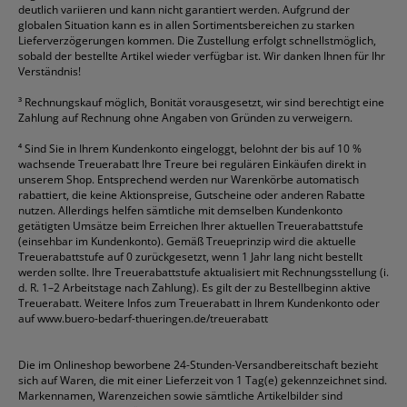
deutlich variieren und kann nicht garantiert werden. Aufgrund der
globalen Situation kann es in allen Sortimentsbereichen zu starken
Lieferverzögerungen kommen. Die Zustellung erfolgt schnellstmöglich,
sobald der bestellte Artikel wieder verfügbar ist. Wir danken Ihnen für Ihr
Verständnis!
³
Rechnungskauf möglich, Bonität vorausgesetzt, wir sind berechtigt eine
Zahlung auf Rechnung ohne Angaben von Gründen zu verweigern.
⁴
Sind Sie in Ihrem Kundenkonto eingeloggt, belohnt der bis auf 10 %
wachsende Treuerabatt Ihre Treure bei regulären Einkäufen direkt in
unserem Shop. Entsprechend werden nur Warenkörbe automatisch
rabattiert, die keine Aktionspreise, Gutscheine oder anderen Rabatte
nutzen. Allerdings helfen sämtliche mit demselben Kundenkonto
getätigten Umsätze beim Erreichen Ihrer aktuellen Treuerabattstufe
(einsehbar im Kundenkonto). Gemäß Treueprinzip wird die aktuelle
Treuerabattstufe auf 0 zurückgesetzt, wenn 1 Jahr lang nicht bestellt
werden sollte. Ihre Treuerabattstufe aktualisiert mit Rechnungsstellung (i.
d. R. 1–2 Arbeitstage nach Zahlung). Es gilt der zu Bestellbeginn aktive
Treuerabatt. Weitere Infos zum Treuerabatt in Ihrem Kundenkonto oder
auf
www.buero-bedarf-thueringen.de/treuerabatt
Die im Onlineshop beworbene 24-Stunden-Versandbereitschaft bezieht
sich auf Waren, die mit einer Lieferzeit von 1 Tag(e) gekennzeichnet sind.
Markennamen, Warenzeichen sowie sämtliche Artikelbilder sind