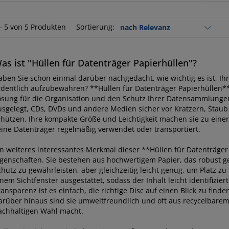
 - 5 von 5 Produkten
Sortierung:
as ist "Hüllen für Datenträger Papierhüllen"?
aben Sie schon einmal darüber nachgedacht, wie wichtig es ist, Ih
rdentlich aufzubewahren? **Hüllen für Datenträger Papierhüllen** 
ösung für die Organisation und den Schutz Ihrer Datensammlungen.
usgelegt, CDs, DVDs und andere Medien sicher vor Kratzern, Stau
chützen. Ihre kompakte Größe und Leichtigkeit machen sie zu einer
eine Datenträger regelmäßig verwendet oder transportiert.
in weiteres interessantes Merkmal dieser **Hüllen für Datenträger 
igenschaften. Sie bestehen aus hochwertigem Papier, das robust g
hutz zu gewährleisten, aber gleichzeitig leicht genug, um Platz zu
nem Sichtfenster ausgestattet, sodass der Inhalt leicht identifizie
ansparenz ist es einfach, die richtige Disc auf einen Blick zu find
arüber hinaus sind sie umweltfreundlich und oft aus recycelbarem M
achhaltigen Wahl macht.