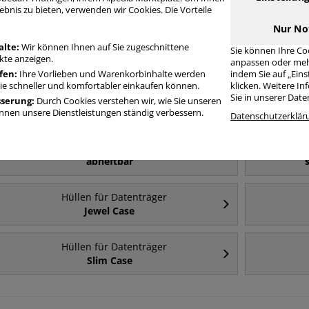
üllen für Datenträger Papierhüllen
ebnis zu bieten, verwenden wir Cookies. Die Vorteile
Nur No
alte:
Wir können Ihnen auf Sie zugeschnittene
Sie können Ihre Co
Häufig gesucht
te anzeigen.
anpassen oder meh
fen:
Ihre Vorlieben und Warenkorbinhalte werden
indem Sie auf „Ein
Sie schneller und komfortabler einkaufen können.
klicken. Weitere I
Hüllen für Datenträger
Sie in unserer Dat
sserung:
Durch Cookies verstehen wir, wie Sie unseren
USB-Sticks
nen unsere Dienstleistungen ständig verbessern.
Datenschutzerklär
Hüllen für Datenträger
abheftbar
Hüllen für Datenträger
Jewel Case
Hüllen für Datenträger
Slim Case