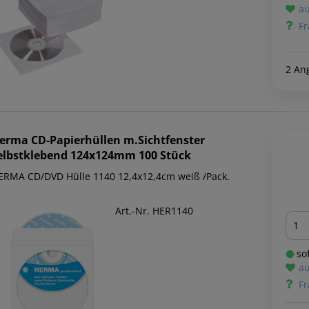
au
Fr
2 An
erma
CD-Papierhüllen m.Sichtfenster
elbstklebend 124x124mm 100 Stück
ERMA CD/DVD Hülle 1140 12,4x12,4cm weiß /Pack.
Art.-Nr. HER1140
Men
sof
au
Fr