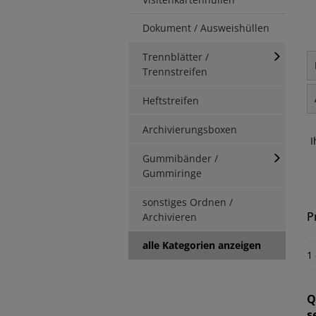
Dokument / Ausweishüllen
Trennblätter /
Trennstreifen
Heftstreifen
Archivierungsboxen
I
Gummibänder /
Gummiringe
sonstiges Ordnen /
P
Archivieren
alle Kategorien anzeigen
1
Q
s