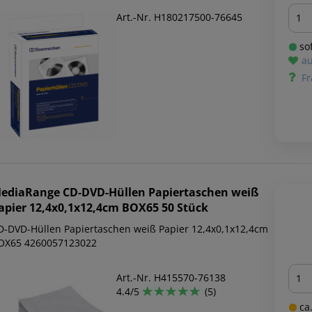
Men
Art.-Nr. H180217500-76645
sof
au
Fr
ediaRange
CD-DVD-Hüllen Papiertaschen weiß
apier 12,4x0,1x12,4cm BOX65 50 Stück
D-DVD-Hüllen Papiertaschen weiß Papier 12,4x0,1x12,4cm
OX65 4260057123022
Men
Art.-Nr. H415570-76138
4.4/5
(5)
ca.