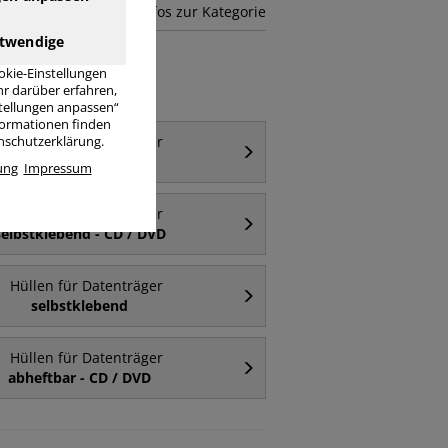
mehr Infos zur Kategorie
twendige
okie-Einstellungen
r darüber erfahren,
stellungen anpassen“
nformationen finden
Hüllen für Datenträger
enschutzerklärung.
CD / DVD
ung
Impressum
Hüllen für Datenträger
selbstklebend - CD / DVD
Hüllen für Datenträger
selbstklebend
Hüllen für Datenträger
abheftbar - CD / DVD