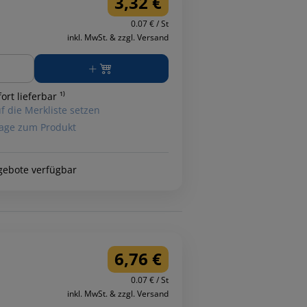
3,32 €
0.07 € / St
inkl. MwSt. & zzgl. Versand
ge
ort lieferbar ¹⁾
f die Merkliste setzen
age zum Produkt
gebote verfügbar
6,76 €
0.07 € / St
inkl. MwSt. & zzgl. Versand