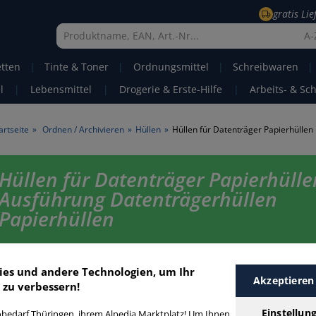
gratis Li
A-
etten
|
Tinte & Toner
|
Ordnungsmittel
|
Schreibwaren
|
l
|
Lebensmittel
|
Drogerie & Erste-Hilfe
|
Arbeits- & Sc
artseite
»
Ordnen / Archivieren
»
Hüllen
»
Hüllen für Datenträger Papierhüllen
Hüllen für Datenträger Papierhülle
Ausführung Datenträgerhüllen
Papierhüllen
Hüllen für Datenträger Papierhüllen in bester Qualität zum günstigen Pr
Finden Sie schnell Hüllen für Datenträger Papierhüllen mit unserer Filte
ies und andere Technologien, um Ihr
Funktion.
Akzeptieren
 zu verbessern!
Einstellun
bedarf Thüringen, ihrem Alpedia Marktplatz! Um Ihnen