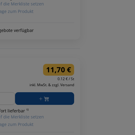
f die Merkliste setzen
age zum Produkt
gebote verfügbar
11,70 €
0.12 € / St
inkl. MwSt. & zzgl. Versand
ge
ort lieferbar ¹⁾
f die Merkliste setzen
age zum Produkt