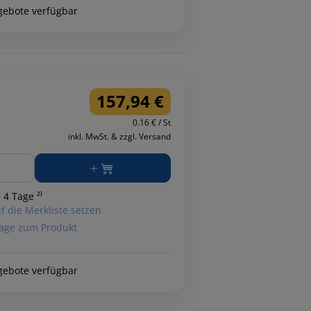
gebote verfügbar
157,94 €
0.16 € / St
inkl. MwSt. & zzgl. Versand
ge
 4 Tage ²⁾
f die Merkliste setzen
age zum Produkt
gebote verfügbar