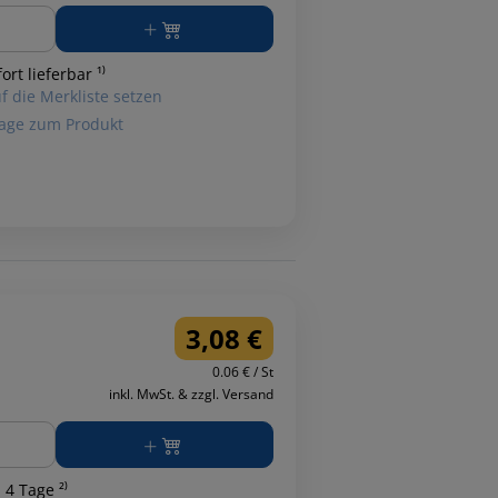
ge
ort lieferbar ¹⁾
f die Merkliste setzen
age zum Produkt
3,08 €
0.06 € / St
inkl. MwSt. & zzgl. Versand
ge
 4 Tage ²⁾