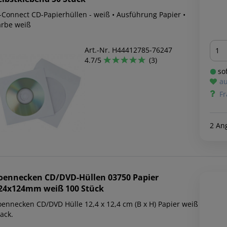
 CD-Papierhüllen - weiß • Ausführung Papier •
arbe weiß
Men
Art.-Nr. H44412785-76247
4.7/5
(3)
sof
au
Fr
2 An
oennecken
CD/DVD-Hüllen 03750 Papier
24x124mm weiß 100 Stück
oennecken CD/DVD Hülle 12,4 x 12,4 cm (B x H) Papier weiß
ack.