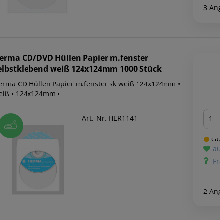
3 An
erma
CD/DVD Hüllen Papier m.fenster
elbstklebend weiß 124x124mm 1000 Stück
erma CD Hüllen Papier m.fenster sk weiß 124x124mm •
eiß • 124x124mm •
Men
Art.-Nr. HER1141
ca.
au
Fr
2 An