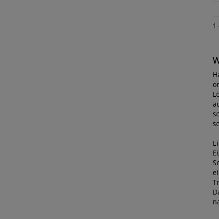
1
W
H
o
L
a
s
s
E
E
Sc
ei
Tr
D
n