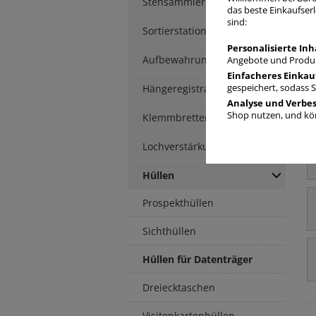
Stehsammler
H
das beste Einkaufserl
sind:
Sortierstationen / Ablagen
Personalisierte Inh
Aufbewahrungsbox
Angebote und Produk
Einfacheres Einkau
Hängeregistratur
gespeichert, sodass 
Analyse und Verbe
Shop nutzen, und kön
Klemmbretter / -mappen
Lochverstärkung
Hüllen
Prospekthüllen
Sichthüllen
Hüllen für Datenträger
Dreiecktaschen
Visitenkartenhüllen