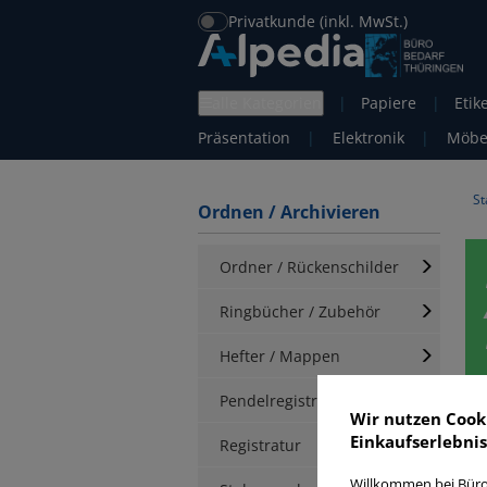
Privatkunde (inkl. MwSt.)
alle Kategorien
|
Papiere
|
Etik
Präsentation
|
Elektronik
|
Möbe
St
Ordnen / Archivieren
Ordner / Rückenschilder
Ringbücher / Zubehör
Hefter / Mappen
Pendelregistratur
Wir nutzen Cook
Einkaufserlebnis
Registratur
Willkommen bei Büro