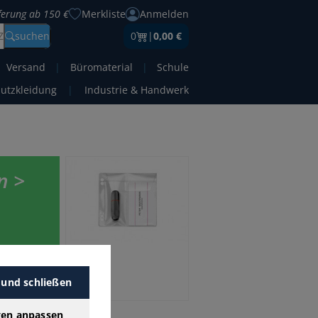
eferung ab 150 €
Merkliste
Anmelden
Z
suchen
0
|
0,00 €
Versand
|
Büromaterial
|
Schule
hutzkleidung
|
Industrie & Handwerk
n >
eis.
r-
 und schließen
gen anpassen