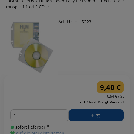
Durable CD/DVD-Hüllen Cover Easy PP transp. f.1 od.2 CDs •
transp. • f.1 od.2 CDs •
Art.-Nr. HUJ5223
9,40 €
0.94 € / St
inkl. MwSt. & zzgl. Versand
Menge
sofort lieferbar ¹⁾
auf die Merkliste setzen