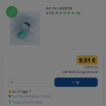
Art.-Nr. HUJ5238
4.7/5
(3)
9,51 €
0.95 € / St
inkl. MwSt. & zzgl. Versand
Menge
ca. 4 Tage ²⁾
auf die Merkliste setzen
Frage zum Produkt