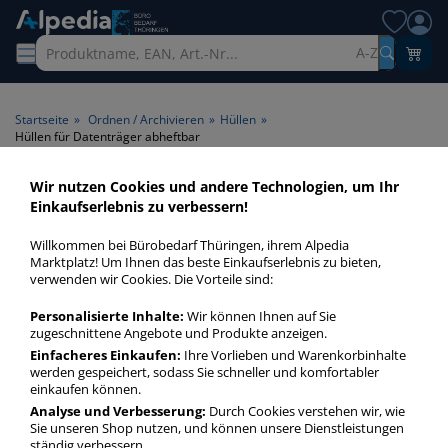
A-Z
Startseite
»
Ordnen / Archivieren
»
Hüllen
»
Hüllen für Datenträger abheftbar
Wir nutzen Cookies und andere Technologien, um Ihr
Hüllen für Datenträger
Einkaufserlebnis zu verbessern!
abheftbar > Lochung
Willkommen bei Bürobedarf Thüringen, ihrem Alpedia
abheftbar
Marktplatz! Um Ihnen das beste Einkaufserlebnis zu bieten,
verwenden wir Cookies. Die Vorteile sind:
Hüllen für Datenträger abheftbar in bester Qualität zum
Personalisierte Inhalte:
Wir können Ihnen auf Sie
günstigen Preis. Finden Sie schnell Hüllen für Datenträger
zugeschnittene Angebote und Produkte anzeigen.
abheftbar mit unserer Filter-Funktion.
Einfacheres Einkaufen:
Ihre Vorlieben und Warenkorbinhalte
werden gespeichert, sodass Sie schneller und komfortabler
einkaufen können.
Hüllen für Datenträger abheftbar
Analyse und Verbesserung:
Durch Cookies verstehen wir, wie
Sie unseren Shop nutzen, und können unsere Dienstleistungen
mehr Infos zur Kategorie
ständig verbessern.