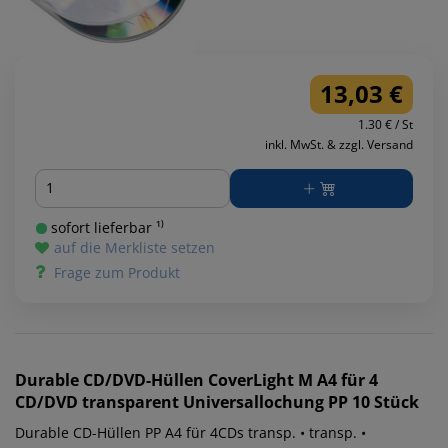
13,03 €
1.30 € / St
inkl. MwSt. & zzgl. Versand
Menge
sofort lieferbar ¹⁾
auf die Merkliste setzen
Frage zum Produkt
Durable
CD/DVD-Hüllen CoverLight M A4 für 4
CD/DVD transparent Universallochung PP 10 Stück
Durable CD-Hüllen PP A4 für 4CDs transp. • transp. •