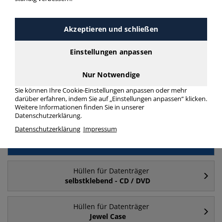
Akzeptieren und schließen
Häufig gesucht
Einstellungen anpassen
Hüllen für Datenträger
USB-Sticks
Nur Notwendige
Sie können Ihre Cookie-Einstellungen anpassen oder mehr
darüber erfahren, indem Sie auf „Einstellungen anpassen“ klicken.
Hüllen für Datenträger
Weitere Informationen finden Sie in unserer
CD / DVD
Datenschutzerklärung.
Datenschutzerklärung
Impressum
Hüllen für Datenträger
abheftbar
Hüllen für Datenträger
selbstklebend - CD / DVD
Hüllen für Datenträger
Jewel Case