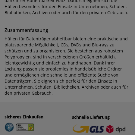
dank ihrer Abheftbarkeit Platz. Dadurch eignen sich die
Hüllen besonders für den Einsatz in Unternehmen, Schulen,
Bibliotheken, Archiven oder auch für den privaten Gebrauch.
Zusammenfassung
Hüllen für Datenträger abheftbar bieten eine praktische und
platzsparende Möglichkeit, CDs, DVDs und Blu-rays zu
schützen und zu organisieren. Sie bestehen aus robustem
Polypropylen, sind in verschiedenen Größen erhältlich,
leichtgewichtig und einfach zu handhaben. Dank ihrer
Lochung passen sie problemlos in handelsübliche Ordner
und ermöglichen eine schnelle und effiziente Suche von
Datenträgern. Sie eignen sich perfekt für den Einsatz in
Unternehmen, Schulen, Bibliotheken, Archiven oder auch für
den privaten Gebrauch.
sicheres Einkaufen
einfaches Zahlen
schnelle Lieferung
· Rechnung
· Vorkasse