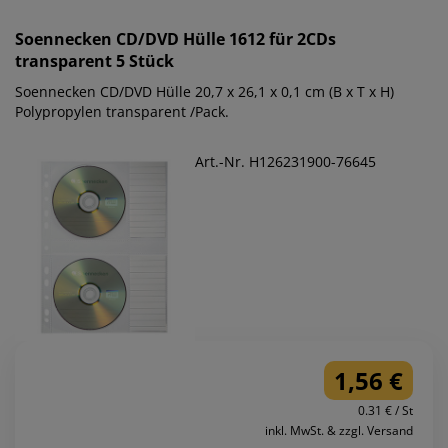
Soennecken
CD/DVD Hülle 1612 für 2CDs
transparent 5 Stück
Soennecken CD/DVD Hülle 20,7 x 26,1 x 0,1 cm (B x T x H)
Polypropylen transparent /Pack.
Art.-Nr. H126231900-76645
1,56 €
0.31 € / St
inkl. MwSt. & zzgl. Versand