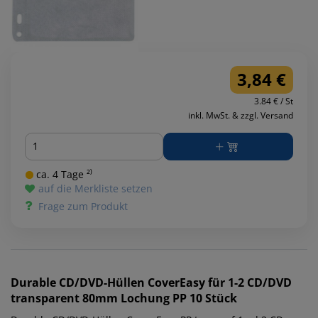
3,84 €
3.84 € / St
inkl. MwSt. & zzgl. Versand
Menge
ca. 4 Tage ²⁾
auf die Merkliste setzen
Frage zum Produkt
Durable
CD/DVD-Hüllen CoverEasy für 1-2 CD/DVD
transparent 80mm Lochung PP 10 Stück