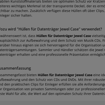
tabilen Kunststoffmaterials bieten sie optimalen Schutz vor Kratz
eiteres wichtiges Merkmal ist der transparente Deckel, der es erm
ichtbar zu machen. Zusätzlich verfügen diese Hüllen oft über Clips
nleger sicher halten.
ozu wird "Hüllen für Datenträger Jewel Case" verwendet?
rwähnenswert ist, dass
Hüllen für Datenträger Jewel Case
vielseiti
auptsächlich zur Aufbewahrung und dem Schutz von Musik-CDs, F
arüber hinaus eignen sie sich hervorragend für die Organisation 
atenträgersammlungen. Sammler und Händler schätzen die Jewel C
atenträger erhalten und eine professionelle Präsentation ermöglic
usammenfassung
usammengefasst bieten
Hüllen für Datenträger Jewel Case
eine id
ufbewahrung und den Schutz von CDs und DVDs. Mit ihrer robuste
nd den praktischen Clips für Einleger erfüllen sie alle Anforderun
ur Organisation von privaten Sammlungen oder zur professionellen 
ste Wahl für alle, die Wert auf den optimalen Schutz ihrer Datentr