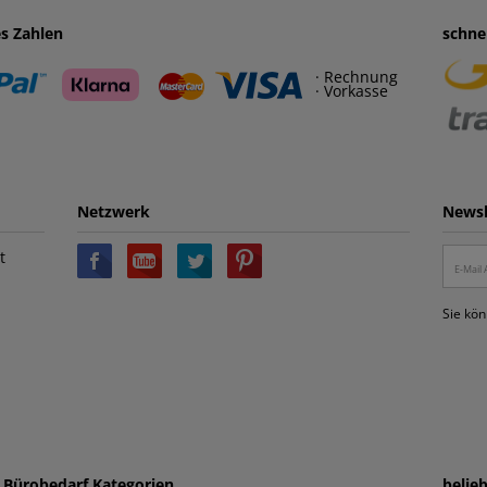
es Zahlen
schne
· Rechnung
· Vorkasse
Netzwerk
Newsl
t
Sie kön
e Bürobedarf Kategorien
belie