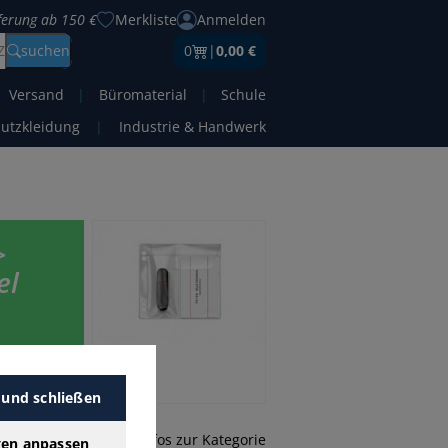
eferung ab 150 €
Merkliste
Anmelden
Z
suchen
0
|
0,00 €
Versand
|
Büromaterial
|
Schule
hutzkleidung
|
Industrie & Handwerk
>
el
s. Finden
n.
 und schließen
mehr Infos zur Kategorie
gen anpassen