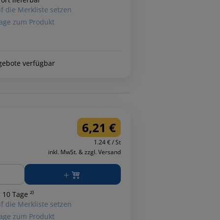
f die Merkliste setzen
age zum Produkt
gebote verfügbar
6,21 €
1.24 € / St
inkl. MwSt. & zzgl. Versand
ge
 10 Tage ²⁾
f die Merkliste setzen
age zum Produkt