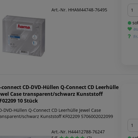
Men
Art.-Nr. HHAM44748-76495
sof
au
Fr
-connect
CD-DVD-Hüllen Q-Connect CD Leerhülle
ewel Case transparent/schwarz Kunststoff
F02209 10 Stück
D-DVD-Hüllen Q-Connect CD Leerhülle Jewel Case
ransparent/schwarz Kunststoff KF02209 5706002022099
Men
Art.-Nr. H44412788-76247
5/5
(2)
sof