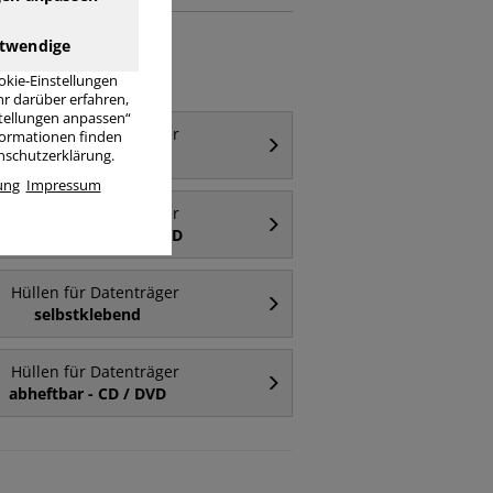
twendige
okie-Einstellungen
r darüber erfahren,
stellungen anpassen“
Hüllen für Datenträger
nformationen finden
CD / DVD
enschutzerklärung.
ung
Impressum
Hüllen für Datenträger
selbstklebend - CD / DVD
Hüllen für Datenträger
selbstklebend
Hüllen für Datenträger
abheftbar - CD / DVD