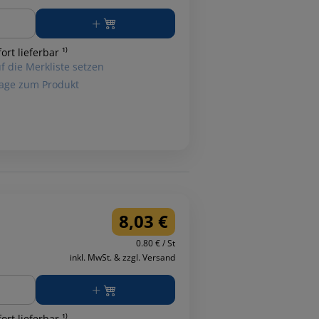
ge
ort lieferbar ¹⁾
f die Merkliste setzen
age zum Produkt
8,03 €
0.80 € / St
inkl. MwSt. & zzgl. Versand
ge
ort lieferbar ¹⁾