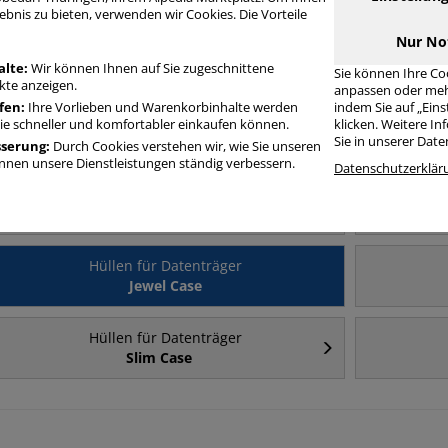
ebnis zu bieten, verwenden wir Cookies. Die Vorteile
Nur No
Häufig gesucht
alte:
Wir können Ihnen auf Sie zugeschnittene
Sie können Ihre Co
te anzeigen.
anpassen oder meh
fen:
Ihre Vorlieben und Warenkorbinhalte werden
indem Sie auf „Ein
Hüllen für Datenträger
Sie schneller und komfortabler einkaufen können.
klicken. Weitere I
USB-Sticks
Sie in unserer Dat
sserung:
Durch Cookies verstehen wir, wie Sie unseren
nen unsere Dienstleistungen ständig verbessern.
Datenschutzerklär
Hüllen für Datenträger
abheftbar
Hüllen für Datenträger
Jewel Case
Hüllen für Datenträger
Slim Case