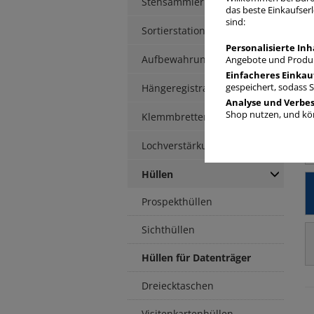
Stehsammler
das beste Einkaufserl
sind:
Sortierstationen / Ablagen
Personalisierte Inh
Aufbewahrungsbox
Angebote und Produk
Einfacheres Einkau
Hängeregistratur
gespeichert, sodass 
Analyse und Verbe
Shop nutzen, und kön
Klemmbretter / -mappen
Lochverstärkung
Hüllen
Prospekthüllen
Sichthüllen
Hüllen für Datenträger
Dreiecktaschen
Visitenkartenhüllen