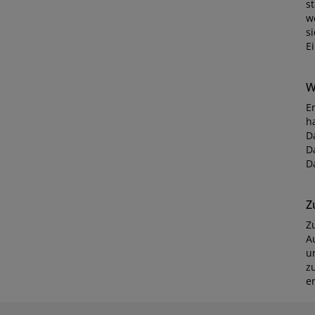
s
w
s
Ei
W
E
h
D
D
D
Z
Z
A
u
z
er