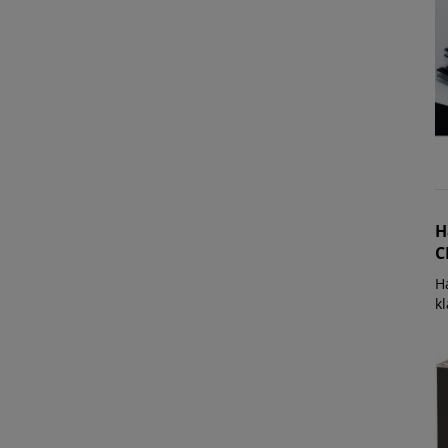
H
C
H
kl