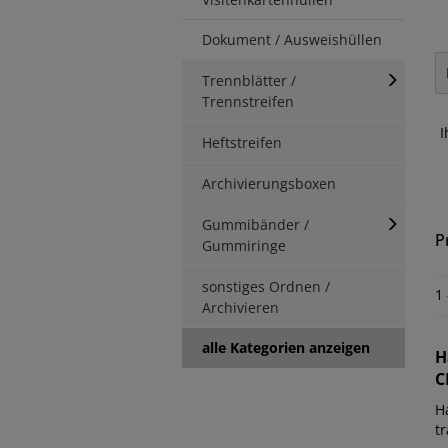
Dokument / Ausweishüllen
Trennblätter /
Trennstreifen
I
Heftstreifen
Archivierungsboxen
Gummibänder /
P
Gummiringe
sonstiges Ordnen /
1
Archivieren
alle Kategorien anzeigen
H
C
H
tr