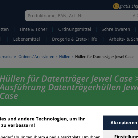
gratis Li
A-
etten
|
Tinte & Toner
|
Ordnungsmittel
|
Schreibwaren
|
l
|
Lebensmittel
|
Drogerie & Erste-Hilfe
|
Arbeits- & Sc
artseite
»
Ordnen / Archivieren
»
Hüllen
»
Hüllen für Datenträger Jewel Case
Hüllen für Datenträger Jewel Case 
Ausführung Datenträgerhüllen Jew
Case
Hüllen für Datenträger Jewel Case in bester Qualität zum günstigen Prei
Sie schnell Hüllen für Datenträger Jewel Case mit unserer Filter-Funktio
ies und andere Technologien, um Ihr
Akzeptieren
 zu verbessern!
üllen für Datenträger Jewel Case
Einstellun
bedarf Thüringen, ihrem Alpedia Marktplatz! Um Ihnen