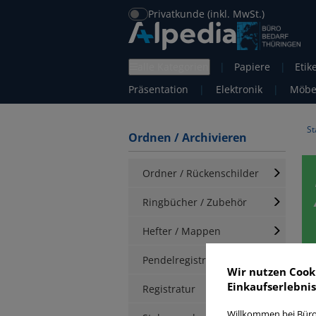
Privatkunde (inkl. MwSt.)
alle Kategorien
|
Papiere
|
Etik
Präsentation
|
Elektronik
|
Möbe
St
Ordnen / Archivieren
Ordner / Rückenschilder
Ringbücher / Zubehör
Hefter / Mappen
Pendelregistratur
Wir nutzen Cook
Einkaufserlebnis
Registratur
H
Willkommen bei Büro