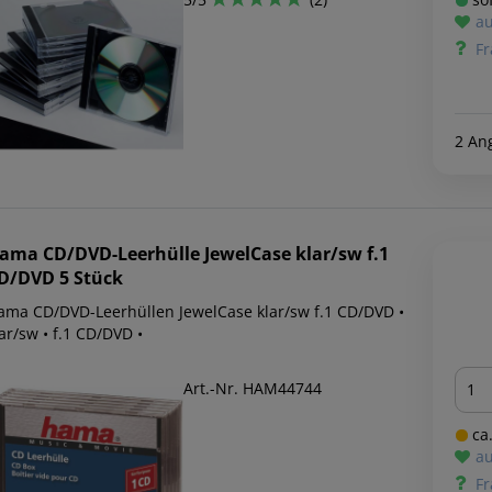
au
Fr
2 An
ama
CD/DVD-Leerhülle JewelCase klar/sw f.1
D/DVD 5 Stück
ama CD/DVD-Leerhüllen JewelCase klar/sw f.1 CD/DVD •
ar/sw • f.1 CD/DVD •
Men
Art.-Nr. HAM44744
ca.
au
Fr