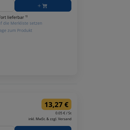
ge
ort lieferbar ¹⁾
f die Merkliste setzen
age zum Produkt
13,27 €
0.05 € / St
inkl. MwSt. & zzgl. Versand
ge