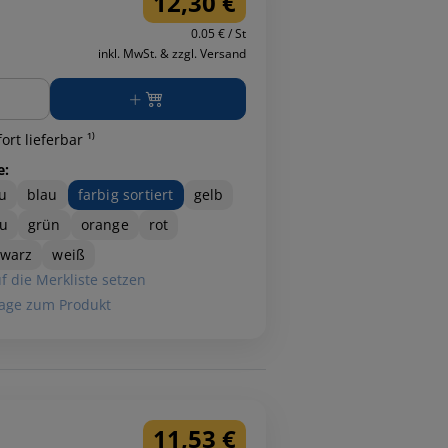
12,30 €
0.05 € / St
inkl. MwSt. & zzgl. Versand
ge
ort lieferbar ¹⁾
e:
u
blau
farbig sortiert
gelb
u
grün
orange
rot
hwarz
weiß
f die Merkliste setzen
age zum Produkt
11,53 €