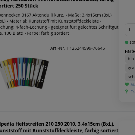
ortiert 250 Stück
oennecken 3167 Aktendulli kurz. • Maße: 3,4x15cm (BxL)
xL) • Material: Kunststoff mit Kunststoffdeckleiste •
Men
ochung: 4-fach-Lochung • geeignet für: gelochtes Schriftgut
a. 100 Blatt) • Farbe: farbig sortiert
sof
Art.-Nr. H125244599-76645
Farb
bla
gra
sc
au
Fr
lpedia
Heftstreifen 210 250 2010, 3,4x15cm (BxL),
unststoff mit Kunststoffdeckleiste, farbig sortiert