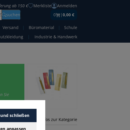
eferung ab 150 €
Merkliste
Anmelden
Z
suchen
0
|
0,00 €
Versand
|
Büromaterial
|
Schule
hutzkleidung
|
Industrie & Handwerk
en Sie
 und schließen
mehr Infos zur Kategorie
gen anpassen