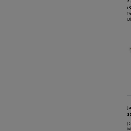
S
(B
fa
Bl
J
s
Ja
Ma