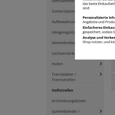
Stehsammler
das beste Einkaufserl
sind:
Sortierstationen / Ablagen
Personalisierte Inh
Aufbewahrungsbox
Angebote und Produk
Einfacheres Einkau
Hängeregistratur
gespeichert, sodass 
Analyse und Verbe
Shop nutzen, und kön
Klemmbretter / -mappen
Lochverstärkung
Hüllen
Trennblätter /
Trennstreifen
Heftstreifen
Archivierungsboxen
Gummibänder /