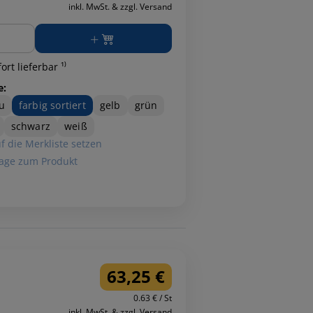
inkl. MwSt. & zzgl. Versand
ge
ort lieferbar ¹⁾
e:
u
farbig sortiert
gelb
grün
schwarz
weiß
f die Merkliste setzen
age zum Produkt
63,25 €
0.63 € / St
inkl. MwSt. & zzgl. Versand