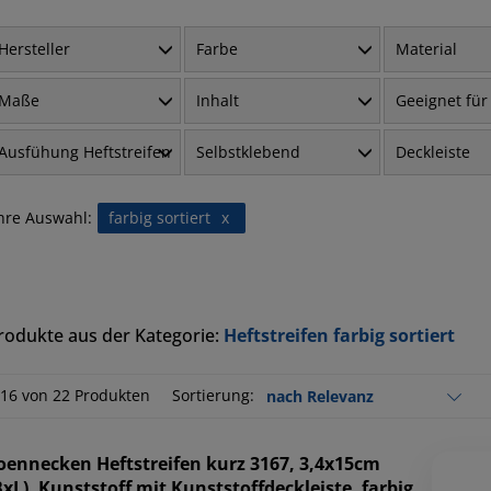
Hersteller
Farbe
Material
Maße
Inhalt
Geeignet für
Ausfühung Heftstreifen
Selbstklebend
Deckleiste
hre Auswahl:
farbig sortiert
x
rodukte aus der Kategorie:
Heftstreifen farbig sortiert
-16 von 22 Produkten
Sortierung:
oennecken
Heftstreifen kurz 3167, 3,4x15cm
BxL), Kunststoff mit Kunststoffdeckleiste, farbig