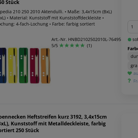
50 Stück
lpedia 210 250 2010 Aktendulli. • Maße: 3,4x15cm (BxL)
xL) • Material: Kunststoff mit Kunststoffdeckleiste •
Men
chung: 4-fach-Lochung • Farbe: farbig sortiert
Art.-Nr. HNBD2102502010L-76495
sof
5/5
(1)
Farb
dun
gra
au
Fr
oennecken
Heftstreifen kurz 3192, 3,4x15cm
BxL), Kunststoff mit Metalldeckleiste, farbig
ortiert 250 Stück