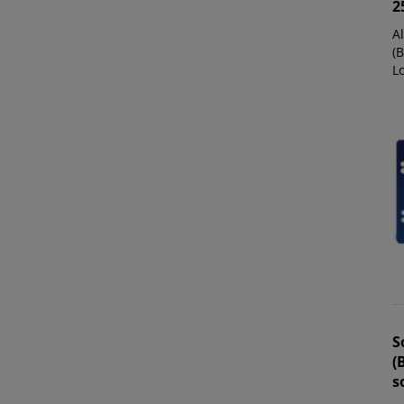
2
A
(B
Lo
S
(
s