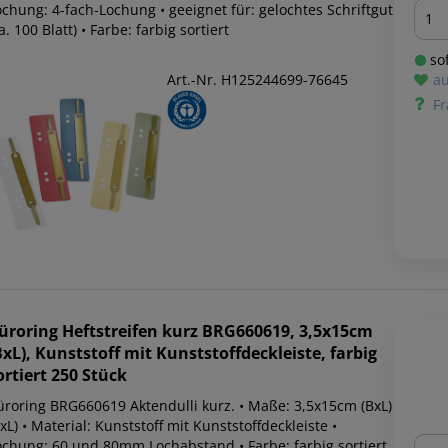
Men
ochung: 4-fach-Lochung • geeignet für: gelochtes Schriftgut
a. 100 Blatt) • Farbe: farbig sortiert
sof
Art.-Nr. H125244699-76645
au
Fr
üroring
Heftstreifen kurz BRG660619, 3,5x15cm
BxL), Kunststoff mit Kunststoffdeckleiste, farbig
ortiert 250 Stück
üroring BRG660619 Aktendulli kurz. • Maße: 3,5x15cm (BxL)
xL) • Material: Kunststoff mit Kunststoffdeckleiste •
Men
ochung: 60 und 80mm Lochabstand • Farbe: farbig sortiert