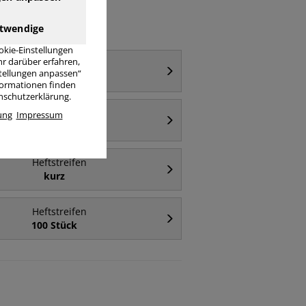
twendige
okie-Einstellungen
r darüber erfahren,
Heftstreifen
stellungen anpassen“
Karton
nformationen finden
enschutzerklärung.
Heftstreifen
ung
Impressum
2-fach-Lochung
Heftstreifen
kurz
Heftstreifen
100 Stück