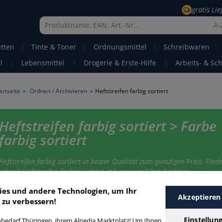
gratis Li
A-
etten
|
Tinte & Toner
|
Ordnungsmittel
|
Schreibwaren
|
l
|
Lebensmittel
|
Drogerie & Erste-Hilfe
|
Arbeits- & Sc
artseite
»
Ordnen / Archivieren
»
Heftstreifen farbig sortiert
Heftstreifen farbig sortiert > Farbe
farbig sortiert
Heftstreifen farbig sortiert in bester Qualität zum günstigen Preis. Find
schnell Heftstreifen farbig sortiert mit unserer Filter-Funktion.
ies und andere Technologien, um Ihr
Akzeptieren
 zu verbessern!
eftstreifen farbig sortiert
Einstellun
bedarf Thüringen, ihrem Alpedia Marktplatz! Um Ihnen