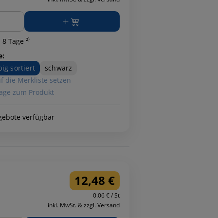
ge
 8 Tage ²⁾
e:
big sortiert
schwarz
f die Merkliste setzen
age zum Produkt
gebote verfügbar
12,48 €
0.06 € / St
inkl. MwSt. & zzgl. Versand