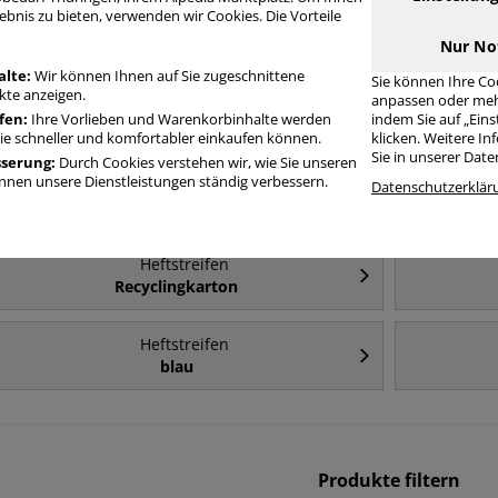
ebnis zu bieten, verwenden wir Cookies. Die Vorteile
Häufig gesucht
Nur No
alte:
Wir können Ihnen auf Sie zugeschnittene
Sie können Ihre Co
te anzeigen.
anpassen oder meh
Heftstreifen
fen:
Ihre Vorlieben und Warenkorbinhalte werden
indem Sie auf „Ein
Kunststoff
Sie schneller und komfortabler einkaufen können.
klicken. Weitere I
Sie in unserer Dat
sserung:
Durch Cookies verstehen wir, wie Sie unseren
nen unsere Dienstleistungen ständig verbessern.
Heftstreifen
Datenschutzerklär
Metall
Heftstreifen
Recyclingkarton
Heftstreifen
blau
Produkte filtern