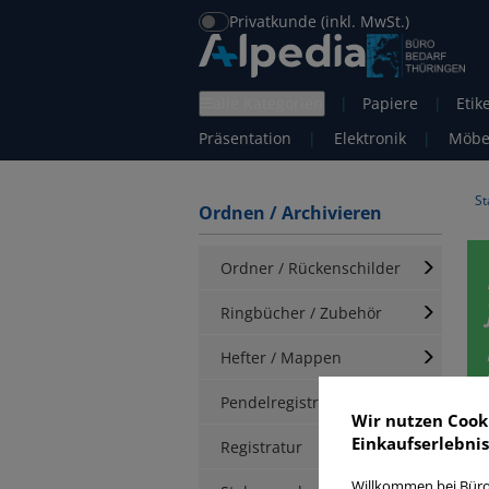
Privatkunde (inkl. MwSt.)
alle Kategorien
|
Papiere
|
Etik
Präsentation
|
Elektronik
|
Möbe
St
Ordnen / Archivieren
Ordner / Rückenschilder
Ringbücher / Zubehör
Hefter / Mappen
Pendelregistratur
Wir nutzen Cook
Einkaufserlebnis
H
Registratur
Willkommen bei Büro