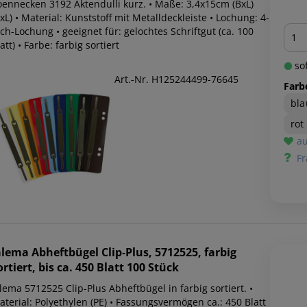
oennecken 3192 Aktendulli kurz. • Maße: 3,4x15cm (BxL)
xL) • Material: Kunststoff mit Metalldeckleiste • Lochung: 4-
Men
ch-Lochung • geeignet für: gelochtes Schriftgut (ca. 100
att) • Farbe: farbig sortiert
sof
Art.-Nr. H125244499-76645
Farb
bla
rot
au
Fr
alema
Abheftbügel Clip-Plus, 5712525, farbig
ortiert, bis ca. 450 Blatt 100 Stück
lema 5712525 Clip-Plus Abheftbügel in farbig sortiert. •
terial: Polyethylen (PE) • Fassungsvermögen ca.: 450 Blatt