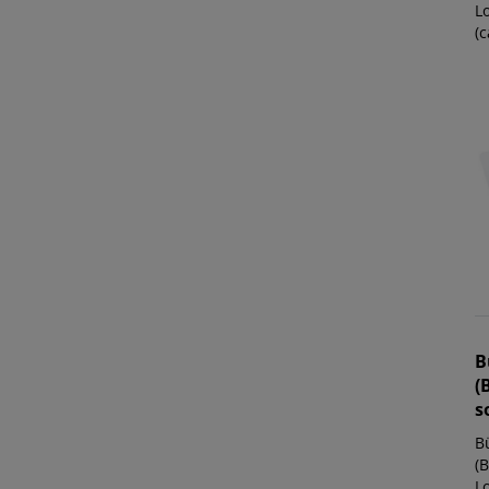
L
(c
B
(
s
B
(B
L