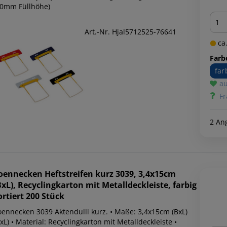
50mm Füllhöhe)
Men
Art.-Nr. Hjal5712525-76641
ca.
Farb
far
au
Fr
2 An
oennecken
Heftstreifen kurz 3039, 3,4x15cm
BxL), Recyclingkarton mit Metalldeckleiste, farbig
ortiert 200 Stück
oennecken 3039 Aktendulli kurz. • Maße: 3,4x15cm (BxL)
xL) • Material: Recyclingkarton mit Metalldeckleiste •