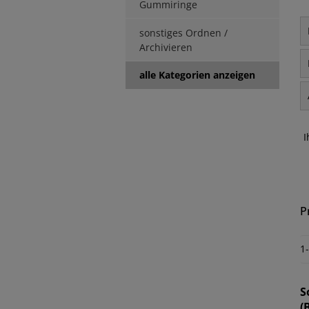
Gummiringe
sonstiges Ordnen /
Archivieren
alle Kategorien anzeigen
I
P
1
S
(