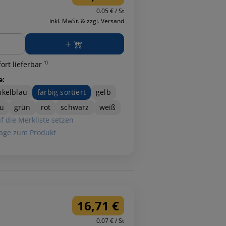
0.05 € / St
inkl. MwSt. & zzgl. Versand
ge
ort lieferbar ¹⁾
e:
kelblau
farbig sortiert
gelb
u
grün
rot
schwarz
weiß
f die Merkliste setzen
age zum Produkt
16,71 €
0.07 € / St