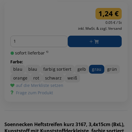
1,24 €
0.05 € / St
inkl. MwSt. & zzgl. Versand
Menge
sofort lieferbar ¹⁾
Farbe:
blau
blau
farbig sortiert
gelb
grau
grün
orange
rot
schwarz
weiß
auf die Merkliste setzen
Frage zum Produkt
Soennecken
Heftstreifen kurz 3167, 3,4x15cm (BxL),
Kunststoff mit Kunststoffdeckleiste, farbig sortiert