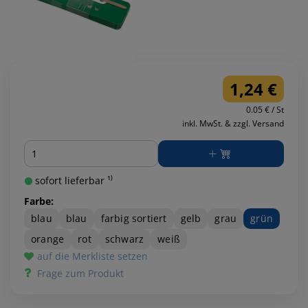
1,24 €
0.05 € / St
inkl. MwSt. & zzgl. Versand
Menge
sofort lieferbar ¹⁾
Farbe:
blau
blau
farbig sortiert
gelb
grau
grün
orange
rot
schwarz
weiß
auf die Merkliste setzen
Frage zum Produkt