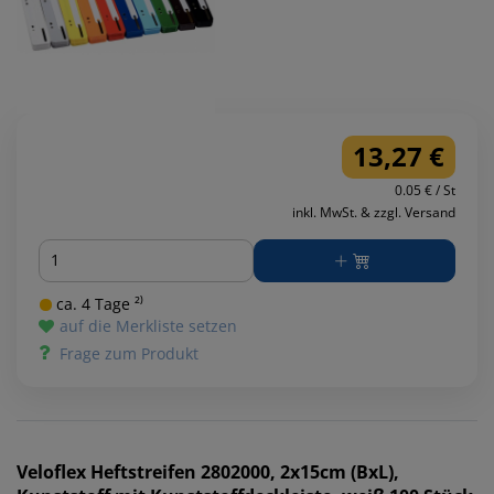
13,27 €
0.05 € / St
inkl. MwSt. & zzgl. Versand
Menge
ca. 4 Tage ²⁾
auf die Merkliste setzen
Frage zum Produkt
Veloflex
Heftstreifen 2802000, 2x15cm (BxL),