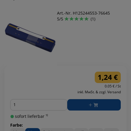
Art.-Nr. H125244553-76645
5/5
(1)
1,24 €
0.05 € / St
inkl. MwSt. & zzgl. Versand
Menge
sofort lieferbar ¹⁾
Farbe: