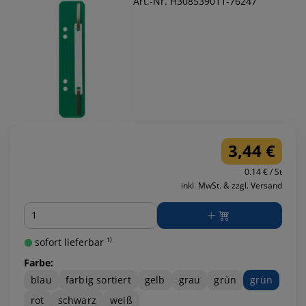
Art.-Nr. H308539011-76247
3,44 €
0.14 € / St
inkl. MwSt. & zzgl. Versand
Menge
sofort lieferbar ¹⁾
Farbe:
blau
farbig sortiert
gelb
grau
grün
grün
rot
schwarz
weiß