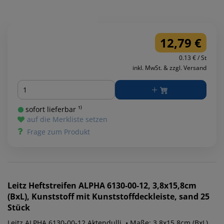
12,79 €
0.13 € / St
inkl. MwSt. & zzgl. Versand
Menge
sofort lieferbar ¹⁾
auf die Merkliste setzen
Frage zum Produkt
Leitz
Heftstreifen ALPHA 6130-00-12, 3,8x15,8cm
(BxL), Kunststoff mit Kunststoffdeckleiste, sand 25
Stück
Leitz ALPHA 6130-00-12 Aktendulli. • Maße: 3,8x15,8cm (BxL)