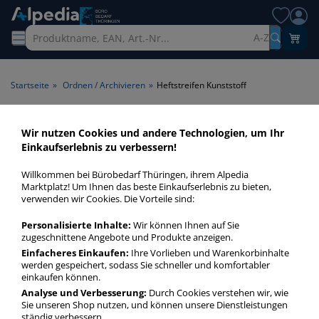
A-Z
Startseite
»
Ordnen / Archivieren
»
Heftstreifen Kunststoff
Heftstreifen Kunststoff >
Wir nutzen Cookies und andere Technologien, um Ihr
Einkaufserlebnis zu verbessern!
Material Kunststoff
Willkommen bei Bürobedarf Thüringen, ihrem Alpedia
Heftstreifen Kunststoff in bester Qualität zum günstigen
Marktplatz! Um Ihnen das beste Einkaufserlebnis zu bieten,
verwenden wir Cookies. Die Vorteile sind:
Preis. Finden Sie schnell Heftstreifen Kunststoff mit unserer
Filter-Funktion.
Personalisierte Inhalte:
Wir können Ihnen auf Sie
zugeschnittene Angebote und Produkte anzeigen.
Einfacheres Einkaufen:
Ihre Vorlieben und Warenkorbinhalte
Heftstreifen Kunststoff
werden gespeichert, sodass Sie schneller und komfortabler
mehr Infos zur Kategorie
einkaufen können.
Analyse und Verbesserung:
Durch Cookies verstehen wir, wie
Sie unseren Shop nutzen, und können unsere Dienstleistungen
ständig verbessern.