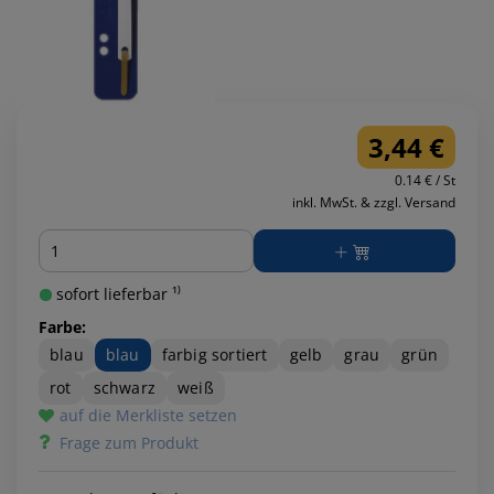
3,44 €
0.14 € / St
inkl. MwSt. & zzgl. Versand
Menge
sofort lieferbar ¹⁾
Farbe:
blau
blau
farbig sortiert
gelb
grau
grün
rot
schwarz
weiß
auf die Merkliste setzen
Frage zum Produkt