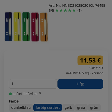
Art.-Nr. HNBD2102502010L-76495
5/5
(1)
11,53 €
0.05 € / St
inkl. MwSt. & zzgl. Versand
Menge
sofort lieferbar ¹⁾
Farbe:
dunkelblau
farbig sortiert
gelb
grau
grün