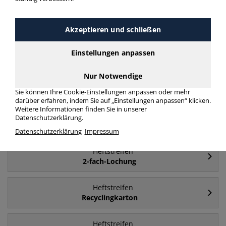
Häufig gesucht
Akzeptieren und schließen
Heftstreifen
Kunststoff
Einstellungen anpassen
Nur Notwendige
Heftstreifen
Karton
Sie können Ihre Cookie-Einstellungen anpassen oder mehr
darüber erfahren, indem Sie auf „Einstellungen anpassen“ klicken.
Weitere Informationen finden Sie in unserer
Heftstreifen
Datenschutzerklärung.
Metall
Datenschutzerklärung
Impressum
Heftstreifen
2-fach-Lochung
Heftstreifen
Recyclingkarton
Heftstreifen