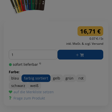
16,71 €
0.07 € / St
inkl. MwSt. & zzgl. Versand
Menge
sofort lieferbar ¹⁾
Farbe:
blau
farbig sortiert
gelb
grün
rot
schwarz
weiß
auf die Merkliste setzen
Frage zum Produkt