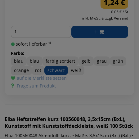
1,24 €
0.05 € / St
inkl. MwSt. & zzgl. Versand
Menge
sofort lieferbar ¹⁾
Farbe:
blau
blau
farbig sortiert
gelb
grau
grün
orange
rot
schwarz
weiß
auf die Merkliste setzen
Frage zum Produkt
Elba
Heftstreifen kurz 100560048, 3,5x15cm (BxL),
Kunststoff mit Kunststoffdeckleiste, weiß 100 Stück
Elba 100560048 Aktendulli kurz. • Maße: 3,5x15cm (BxL) (BxL) •