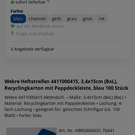
sofort lieferbar ¹⁾
Farbe:
blau
chamois
gelb
grau
grün
rot
auf die Merkliste setzen
Frage zum Produkt
3 Angebote verfügbar
Wekre
Heftstreifen 4411000415, 3,4x15cm (BxL),
Recyclingkarton mit Pappdeckleiste, blau 100 Stück
Wekre 4411000415 Aktendulli. • Maße: 3,4x15cm (BxL) (BxL) •
Material: Recyclingkarton mit Pappdeckleiste • Lochung: 4-
fach-Lochung • geeignet für: gelochtes Schriftgut (ca. 100
Blatt) • Farbe: blau
Art.-Nr. HBRG660631-76641