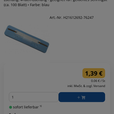
(ca. 100 Blatt) • Farbe: blau
Art.-Nr. H21612692-76247
1,39 €
0.06 € / St
inkl. MwSt. & zzgl. Versand
Menge
sofort lieferbar ¹⁾