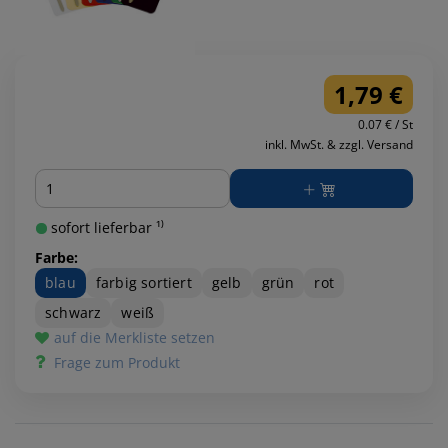
1,79 €
0.07 € / St
inkl. MwSt. & zzgl. Versand
Menge
sofort lieferbar ¹⁾
Farbe:
blau
farbig sortiert
gelb
grün
rot
schwarz
weiß
auf die Merkliste setzen
Frage zum Produkt