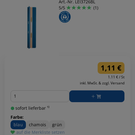
Art.-Nr. LEI3726BL
5/5
(1)
1,11 €
1.11 € / St
inkl. MwSt. & zzgl. Versand
Menge
sofort lieferbar ¹⁾
Farbe:
blau
chamois
grün
auf die Merkliste setzen