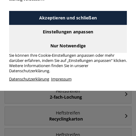
Häufig gesucht
Akzeptieren und schließen
Heftstreifen
Kunststoff
Einstellungen anpassen
Nur Notwendige
Heftstreifen
Karton
Sie können Ihre Cookie-Einstellungen anpassen oder mehr
darüber erfahren, indem Sie auf „Einstellungen anpassen“ klicken.
Weitere Informationen finden Sie in unserer
Heftstreifen
Datenschutzerklärung.
Metall
Datenschutzerklärung
Impressum
Heftstreifen
2-fach-Lochung
Heftstreifen
Recyclingkarton
Heftstreifen