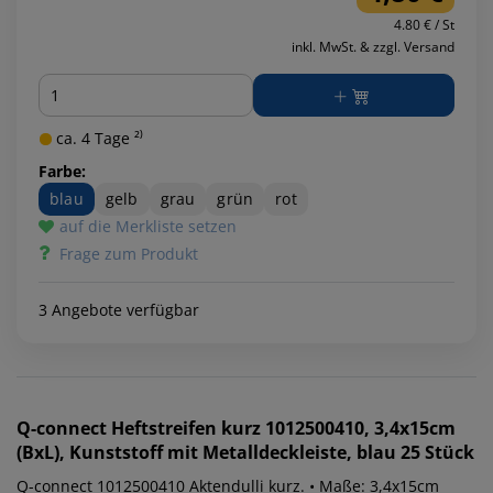
4.80 € / St
inkl. MwSt. & zzgl. Versand
Menge
ca. 4 Tage ²⁾
Farbe:
blau
gelb
grau
grün
rot
auf die Merkliste setzen
Frage zum Produkt
3 Angebote verfügbar
Q-connect
Heftstreifen kurz 1012500410, 3,4x15cm
(BxL), Kunststoff mit Metalldeckleiste, blau 25 Stück
Q-connect 1012500410 Aktendulli kurz. • Maße: 3,4x15cm