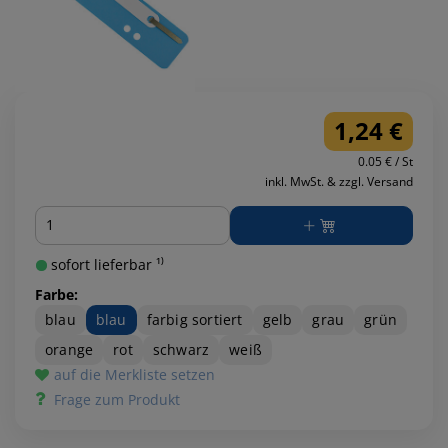
1,24 €
0.05 € / St
inkl. MwSt. & zzgl. Versand
Menge
sofort lieferbar ¹⁾
Farbe:
blau
blau
farbig sortiert
gelb
grau
grün
orange
rot
schwarz
weiß
auf die Merkliste setzen
Frage zum Produkt