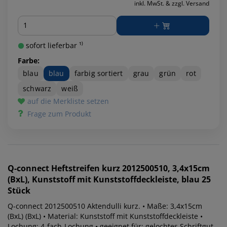
inkl. MwSt. & zzgl. Versand
Menge
sofort lieferbar ¹⁾
Farbe:
blau
blau
farbig sortiert
grau
grün
rot
schwarz
weiß
auf die Merkliste setzen
Frage zum Produkt
Q-connect
Heftstreifen kurz 2012500510, 3,4x15cm
(BxL), Kunststoff mit Kunststoffdeckleiste, blau 25
Stück
Q-connect 2012500510 Aktendulli kurz. • Maße: 3,4x15cm
(BxL) (BxL) • Material: Kunststoff mit Kunststoffdeckleiste •
Lochung: 4-fach-Lochung • geeignet für: gelochtes Schriftgut