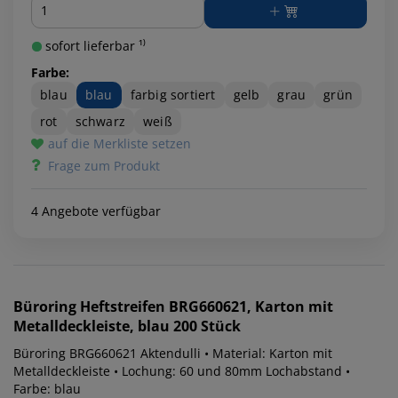
Menge
sofort lieferbar ¹⁾
Farbe:
blau
blau
farbig sortiert
gelb
grau
grün
rot
schwarz
weiß
auf die Merkliste setzen
Frage zum Produkt
4 Angebote verfügbar
Büroring
Heftstreifen BRG660621, Karton mit
Metalldeckleiste, blau 200 Stück
Büroring BRG660621 Aktendulli • Material: Karton mit
Metalldeckleiste • Lochung: 60 und 80mm Lochabstand •
Farbe: blau