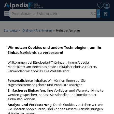
A-Z
Startseite
»
Ordnen / Archivieren
»
Heftstreifen blau
Heftstreifen blau > Farbe
Wir nutzen Cookies und andere Technologien, um Ihr
Einkaufserlebnis zu verbessern!
blau
Willkommen bei Bürobedarf Thüringen, ihrem Alpedia
Heftstreifen blau in bester Qualität zum günstigen Preis.
Marktplatz! Um Ihnen das beste Einkaufserlebnis zu bieten,
verwenden wir Cookies. Die Vorteile sind:
Finden Sie schnell Heftstreifen blau mit unserer Filter-
Funktion.
Personalisierte Inhalte:
Wir können Ihnen auf Sie
zugeschnittene Angebote und Produkte anzeigen.
Einfacheres Einkaufen:
Ihre Vorlieben und Warenkorbinhalte
Heftstreifen blau
werden gespeichert, sodass Sie schneller und komfortabler
mehr Infos zur Kategorie
einkaufen können.
Analyse und Verbesserung:
Durch Cookies verstehen wir, wie
Sie unseren Shop nutzen, und können unsere Dienstleistungen
ständig verbessern.