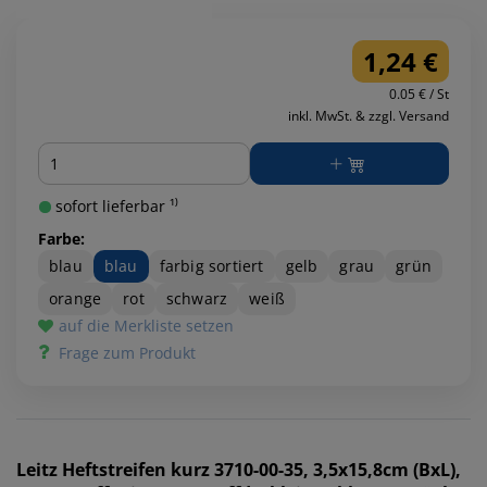
1,24 €
0.05 € / St
inkl. MwSt. & zzgl. Versand
Menge
sofort lieferbar ¹⁾
Farbe:
blau
blau
farbig sortiert
gelb
grau
grün
orange
rot
schwarz
weiß
auf die Merkliste setzen
Frage zum Produkt
Leitz
Heftstreifen kurz 3710-00-35, 3,5x15,8cm (BxL),