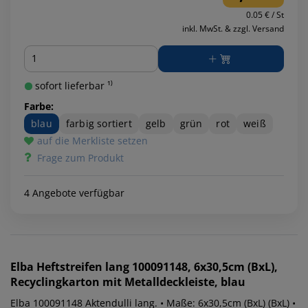
0.05 € / St
inkl. MwSt. & zzgl. Versand
Menge
sofort lieferbar ¹⁾
Farbe:
blau
farbig sortiert
gelb
grün
rot
weiß
auf die Merkliste setzen
Frage zum Produkt
4 Angebote verfügbar
Elba
Heftstreifen lang 100091148, 6x30,5cm (BxL),
Recyclingkarton mit Metalldeckleiste, blau
Elba 100091148 Aktendulli lang. • Maße: 6x30,5cm (BxL) (BxL) •