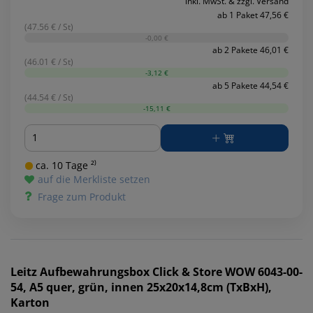
inkl. MwSt. & zzgl. Versand
ab 1 Paket 47,56 €
(47.56 € / St)
-0,00 €
ab 2 Pakete 46,01 €
(46.01 € / St)
-3,12 €
ab 5 Pakete 44,54 €
(44.54 € / St)
-15,11 €
Menge
ca. 10 Tage ²⁾
auf die Merkliste setzen
Frage zum Produkt
Leitz
Aufbewahrungsbox Click & Store WOW 6043-00-
54, A5 quer, grün, innen 25x20x14,8cm (TxBxH),
Karton