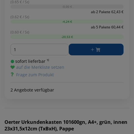
(0.65 € / St)
-0,00 €
ab 2 Pakete 62,43 €
(0.62 € / St)
-4,24 €
ab 5 Pakete 60,44 €
(0.60 € / St)
-20,53 €
Menge
sofort lieferbar ¹⁾
auf die Merkliste setzen
Frage zum Produkt
2 Angebote verfügbar
Oerter
Urkundenkasten 101600gn, A4+, grün, innen
23x31,5x12cm (TxBxH), Pappe