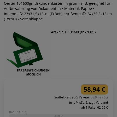
Oerter 101600gn Urkundenkasten in grün • z. B. geeignet für:
Aufbewahrung von Dokumenten • Material: Pappe •
Innenmaß: 23x31,5x12cm (TxBxH) • Außenmaß: 24x35,5x13cm
(TxBxH) • Seitenklappe
Art.-Nr. H101600gn-76857
58,94 €
Staffelpreis ab 5 Pakete
(58.94 € / St)
inkl. MwSt. & zzgl. Versand
ab 1 Paket 62,95 €
(62.95 € / St)
-0,00 €