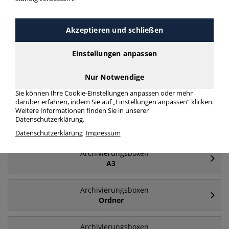
Häufig gesucht
Akzeptieren und schließen
Archivierungsboxen
A4
Einstellungen anpassen
Nur Notwendige
Archivierungsboxen
Deckel
Sie können Ihre Cookie-Einstellungen anpassen oder mehr
darüber erfahren, indem Sie auf „Einstellungen anpassen“ klicken.
Weitere Informationen finden Sie in unserer
Archivierungsboxen
Datenschutzerklärung.
Archivboxen
Datenschutzerklärung
Impressum
Archivierungsboxen
A3
Archivierungsboxen
Ordner
Archivierungsboxen