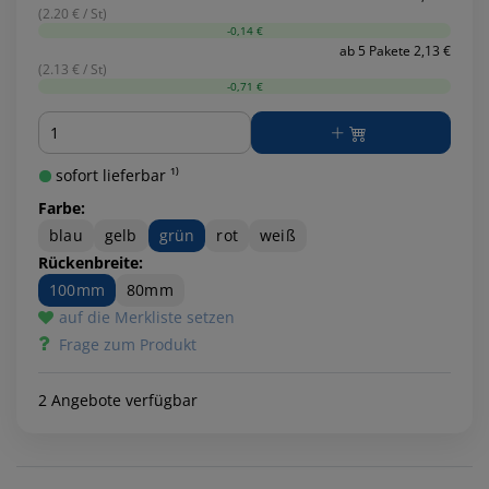
(2.20 € / St)
-0,14 €
ab 5 Pakete 2,13 €
(2.13 € / St)
-0,71 €
Menge
sofort lieferbar ¹⁾
Farbe:
blau
gelb
grün
rot
weiß
Rückenbreite:
100mm
80mm
auf die Merkliste setzen
Frage zum Produkt
2 Angebote verfügbar