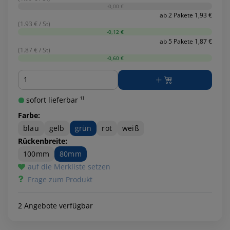
-0,00 €
ab 2 Pakete 1,93 €
(1.93 € / St)
-0,12 €
ab 5 Pakete 1,87 €
(1.87 € / St)
-0,60 €
Menge
sofort lieferbar ¹⁾
Farbe:
blau
gelb
grün
rot
weiß
Rückenbreite:
100mm
80mm
auf die Merkliste setzen
Frage zum Produkt
2 Angebote verfügbar