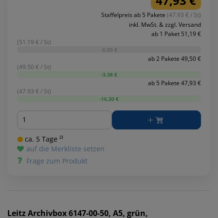
47,93 €
Staffelpreis ab 5 Pakete
(47.93 € / St)
inkl. MwSt. & zzgl. Versand
ab 1 Paket 51,19 €
(51.19 € / St)
-0,00 €
ab 2 Pakete 49,50 €
(49.50 € / St)
-3,38 €
ab 5 Pakete 47,93 €
(47.93 € / St)
-16,30 €
Menge
ca. 5 Tage ²⁾
auf die Merkliste setzen
Frage zum Produkt
Leitz
Archivbox 6147-00-50, A5, grün,