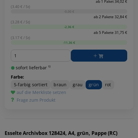
ab 1 Paket 34,02 €
(3.40 € / St)
-0,00 €
ab 2 Pakete 32,84 €
(3.28 € / St)
-2,36 €
ab 5 Pakete 31,75 €
(3.17 € / St)
-11,36 €
Menge
sofort lieferbar ¹⁾
Farbe:
5-farbig sortiert
braun
grau
grün
rot
auf die Merkliste setzen
Frage zum Produkt
Esselte
Archivbox 128424, A4, grün, Pappe (RC)