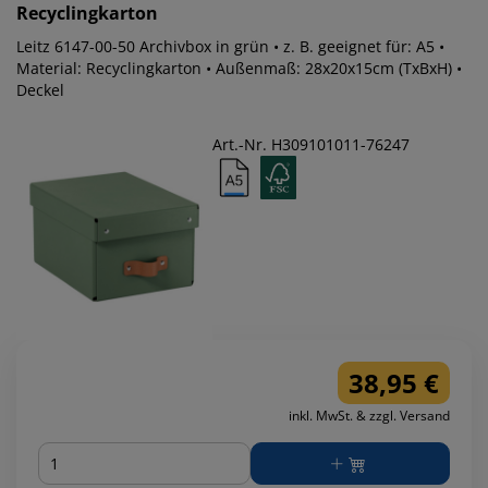
Recyclingkarton
Leitz 6147-00-50 Archivbox in grün • z. B. geeignet für: A5 •
Material: Recyclingkarton • Außenmaß: 28x20x15cm (TxBxH) •
Deckel
Art.-Nr. H309101011-76247
38,95 €
inkl. MwSt. & zzgl. Versand
Menge