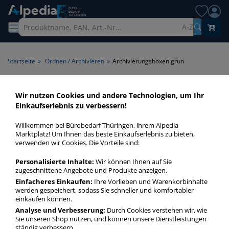
A-Z
Startseite
»
Ordnen / Archivieren
»
Archivierungsboxen grün
Archivierungsboxen grün >
Wir nutzen Cookies und andere Technologien, um Ihr
Einkaufserlebnis zu verbessern!
Farbe grün
Willkommen bei Bürobedarf Thüringen, ihrem Alpedia
Archivierungsboxen grün in bester Qualität zum günstigen
Marktplatz! Um Ihnen das beste Einkaufserlebnis zu bieten,
verwenden wir Cookies. Die Vorteile sind:
Preis. Finden Sie schnell Archivierungsboxen grün mit
unserer Filter-Funktion.
Personalisierte Inhalte:
Wir können Ihnen auf Sie
zugeschnittene Angebote und Produkte anzeigen.
Einfacheres Einkaufen:
Ihre Vorlieben und Warenkorbinhalte
Archivierungsboxen grün
werden gespeichert, sodass Sie schneller und komfortabler
mehr Infos zur Kategorie
einkaufen können.
Analyse und Verbesserung:
Durch Cookies verstehen wir, wie
Sie unseren Shop nutzen, und können unsere Dienstleistungen
ständig verbessern.