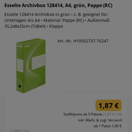
Esselte
Archivbox 128414, A4, grün, Pappe (RC)
Esselte 128414 Archivbox in grün • z. B. geeignet für:
Unterlagen bis A4 • Material: Pappe (RC) • Außenmaß:
35,2x8x25cm (TxBxH) • Klappe
Art.-Nr. H10562737-76247
1,87 €
Staffelpreis ab 5 Pakete
(1.87 € / St)
inkl. MwSt. & zzgl. Versand
ab 1 Paket 1,99 €
(1.99 € / St)