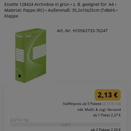
Esselte 128424 Archivbox in grün • z. B. geeignet für: A4 •
Material: Pappe (RC) • Außenmaß: 35,2x10x25cm (TxBxH) •
Klappe
Art.-Nr. H10562733-76247
2,13 €
Staffelpreis ab 5 Pakete
(2.13 € / St)
inkl. MwSt. & zzgl. Versand
ab 1 Paket 2,27 €
(2.27 € / St)
-0,00 €
ab 2 Pakete 2,20 €