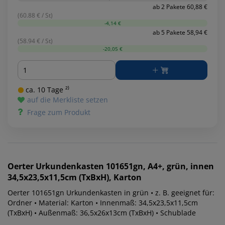
ab 2 Pakete 60,88 €
(60.88 € / St)
-4,14 €
ab 5 Pakete 58,94 €
(58.94 € / St)
-20,05 €
Menge
ca. 10 Tage ²⁾
auf die Merkliste setzen
Frage zum Produkt
Oerter
Urkundenkasten 101651gn, A4+, grün, innen
34,5x23,5x11,5cm (TxBxH), Karton
Oerter 101651gn Urkundenkasten in grün • z. B. geeignet für:
Ordner • Material: Karton • Innenmaß: 34,5x23,5x11,5cm
(TxBxH) • Außenmaß: 36,5x26x13cm (TxBxH) • Schublade