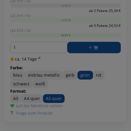
(26.19 € / St)
-0,00 €
ab 2 Pakete 25,34 €
(25.34 € / St)
-1,71 €
ab 5 Pakete 24,53 €
(24.53 € / St)
-8,33 €
Menge
ca. 14 Tage ²⁾
Farbe:
blau
eisblau metallic
gelb
grün
rot
schwarz
weiß
Format:
A3
A4 quer
A5 quer
auf die Merkliste setzen
Frage zum Produkt