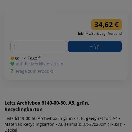
34,62 €
inkl. MwSt. & zzgl. Versand
Menge
ca. 14 Tage ²⁾
auf die Merkliste setzen
Frage zum Produkt
Leitz
Archivbox 6149-00-50, A5, grün,
Recyclingkarton
Leitz 6149-00-50 Archivbox in grün • z. B. geeignet für: A4 •
Material: Recyclingkarton • Außenmaß: 37x27x20cm (TxBxH) •
Deckel