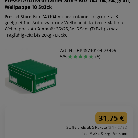
Pressel
Archivcontainer Store-Box 740104, A4, grün,
Wellpappe 10 Stück
Pressel Store-Box 740104 Archivcontainer in grün • z. B.
geeignet für: Aufbewahrung Weihnachtskarten. • Material:
Wellpappe • Außenmaß: 35x25,5x15,5cm (TxBxH) • max.
Tragfähigkeit: bis 20kg • Deckel
Art.-Nr. HPRS740104-76495
5/5
(5)
31,75 €
Staffelpreis ab 5 Pakete
(3.17 € / St)
inkl. MwSt. & zzgl. Versand