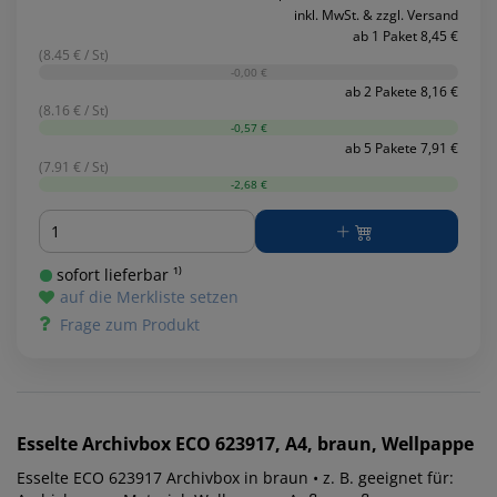
inkl. MwSt. & zzgl. Versand
ab 1 Paket 8,45 €
(8.45 € / St)
-0,00 €
ab 2 Pakete 8,16 €
(8.16 € / St)
-0,57 €
ab 5 Pakete 7,91 €
(7.91 € / St)
-2,68 €
Menge
sofort lieferbar ¹⁾
auf die Merkliste setzen
Frage zum Produkt
Esselte
Archivbox ECO 623917, A4, braun, Wellpappe
Esselte ECO 623917 Archivbox in braun • z. B. geeignet für: