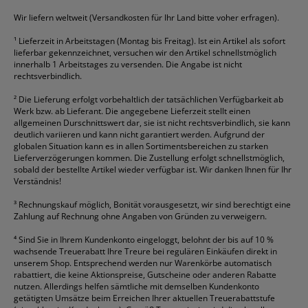
HP
alle Marken anzeigen
Wir liefern weltweit (Versandkosten für Ihr Land bitte voher erfragen).
¹
Lieferzeit in Arbeitstagen (Montag bis Freitag). Ist ein Artikel als sofort
lieferbar gekennzeichnet, versuchen wir den Artikel schnellstmöglich
innerhalb 1 Arbeitstages zu versenden. Die Angabe ist nicht
rechtsverbindlich.
²
Die Lieferung erfolgt vorbehaltlich der tatsächlichen Verfügbarkeit ab
Werk bzw. ab Lieferant. Die angegebene Lieferzeit stellt einen
allgemeinen Durschnittswert dar, sie ist nicht rechtsverbindlich, sie kann
deutlich variieren und kann nicht garantiert werden. Aufgrund der
globalen Situation kann es in allen Sortimentsbereichen zu starken
Lieferverzögerungen kommen. Die Zustellung erfolgt schnellstmöglich,
sobald der bestellte Artikel wieder verfügbar ist. Wir danken Ihnen für Ihr
Verständnis!
³
Rechnungskauf möglich, Bonität vorausgesetzt, wir sind berechtigt eine
Zahlung auf Rechnung ohne Angaben von Gründen zu verweigern.
⁴
Sind Sie in Ihrem Kundenkonto eingeloggt, belohnt der bis auf 10 %
wachsende Treuerabatt Ihre Treure bei regulären Einkäufen direkt in
unserem Shop. Entsprechend werden nur Warenkörbe automatisch
rabattiert, die keine Aktionspreise, Gutscheine oder anderen Rabatte
nutzen. Allerdings helfen sämtliche mit demselben Kundenkonto
getätigten Umsätze beim Erreichen Ihrer aktuellen Treuerabattstufe