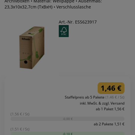
Archivboxen • Material: Wellpappe • Außenmaß:
23,3x10x32,7cm (TxBxH) • Verschlusslasche
Art.-Nr. ESS623917
1,46 €
Staffelpreis ab 5 Pakete
(1.46 € / St)
inkl. MwSt. & zzgl. Versand
ab 1 Paket 1,56 €
(1.56 € / St)
-0,00 €
ab 2 Pakete 1,51 €
(1.51 € / St)
-0,10 €