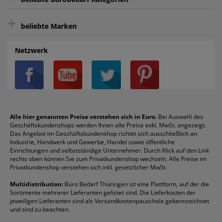
intelligentes Kundenkonto
Bürobedarf-Ratgeber
+
FAQ
Aktenvernichter
Haftnotizen
Prospekthüllen
beliebte Marken
Auftragspauschale
Archivboxen
Hängeregistratur
Registraturen
AGB
Batterien
Alco
Heftgeräte
Landré
Rückenschilder
Netzwerk
Datenschutz
Bleistifte
Avery/Zweckform
Heftstreifen
Leitz
Radiergummis
Privatsphäre-Einstellungen
Blöcke
Bic
Kaffee
Läufer
Schnellhefter
Über uns
Boardmarker
Canon
Klebeband
Melitta
Sichthüllen
Impressum
Briefablagen
Color Copy
Klebestifte
Navigator
Stehsammler
Reklamation / Retouren
Briefumschläge
Durable
Klemmmappen
Pentel
Taschenrechner
Alle hier genannten Preise verstehen sich in Euro.
Bei Auswahl des
Geschäftskundenshops werden Ihnen alle Preise exkl. MwSt. angezeigt.
Vertrag widerrufen (Privatkunden)
Druckerpatronen
DYMO
Kopierpapier
Pelikan
Textmarker
Das Angebot im Geschäftskundenshop richtet sich ausschließlich an
Rabatte & Aktionen
Etiketten
Edding
Korrekturmittel
Pilot
Tintenroller
Industrie, Handwerk und Gewerbe, Handel sowie öffentliche
Einrichtungen und selbstständige Unternehmer. Durch Klick auf den Link
Fineliner
Esselte
Kugelschreiber
Pritt
Tintenpatronen
rechts oben können Sie zum Privatkundenshop wechseln. Alle Preise im
Folienschreiber
Faber-Castell
Mappen
Schneider
Toilettenpapier
Privatkundenshop verstehen sich inkl. gesetzlicher MwSt.
Formulare
Fellowes
Ordner
Stabilo
Toner
Multidistribution:
Büro Bedarf Thüringen ist eine Plattform, auf der die
Sortimente mehrerer Lieferanten gelistet sind. Die Lieferkosten der
Gelschreiber
Franken
Packband
Staedtler
Versandmaterial
jeweiligen Lieferanten sind als Versandkostenpauschale gekennzeichnet
Geschäftsbücher
Fripa
Permanentmarker
Tesa
Versandtaschen
und sind zu beachten.
HAN
Tipp-Ex