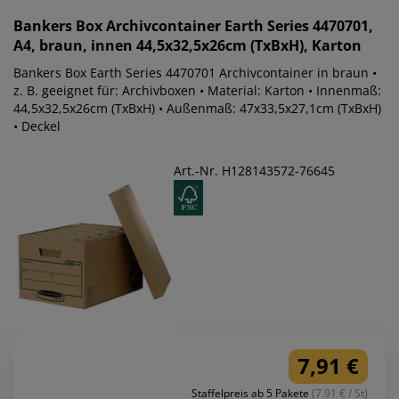
Bankers Box
Archivcontainer Earth Series 4470701,
A4, braun, innen 44,5x32,5x26cm (TxBxH), Karton
Bankers Box Earth Series 4470701 Archivcontainer in braun •
z. B. geeignet für: Archivboxen • Material: Karton • Innenmaß:
44,5x32,5x26cm (TxBxH) • Außenmaß: 47x33,5x27,1cm (TxBxH)
• Deckel
Art.-Nr. H128143572-76645
7,91 €
Staffelpreis ab 5 Pakete
(7.91 € / St)