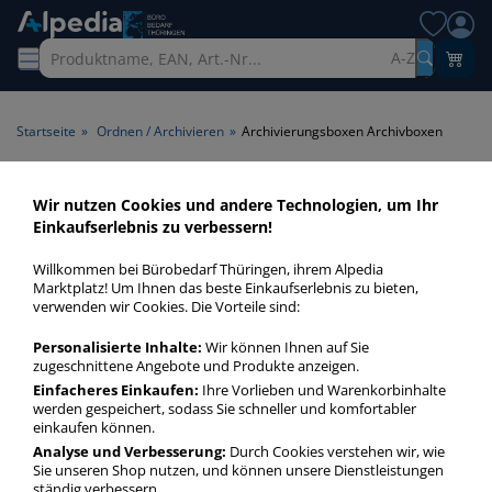
A-Z
Startseite
»
Ordnen / Archivieren
»
Archivierungsboxen Archivboxen
Archivierungsboxen
Wir nutzen Cookies und andere Technologien, um Ihr
Einkaufserlebnis zu verbessern!
Archivboxen > Geeignet für
Archivboxen
Willkommen bei Bürobedarf Thüringen, ihrem Alpedia
Marktplatz! Um Ihnen das beste Einkaufserlebnis zu bieten,
verwenden wir Cookies. Die Vorteile sind:
Archivierungsboxen Archivboxen in bester Qualität zum
günstigen Preis. Finden Sie schnell Archivierungsboxen
Personalisierte Inhalte:
Wir können Ihnen auf Sie
Archivboxen mit unserer Filter-Funktion.
zugeschnittene Angebote und Produkte anzeigen.
Einfacheres Einkaufen:
Ihre Vorlieben und Warenkorbinhalte
werden gespeichert, sodass Sie schneller und komfortabler
Archivierungsboxen Archivboxen
einkaufen können.
Analyse und Verbesserung:
Durch Cookies verstehen wir, wie
mehr Infos zur Kategorie
Sie unseren Shop nutzen, und können unsere Dienstleistungen
ständig verbessern.