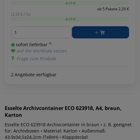
-0,17 €
ab 5 Pakete 2,20 €
(2.20 € / St)
-0,77 €
Menge
sofort lieferbar ¹⁾
auf die Merkliste setzen
Frage zum Produkt
2 Angebote verfügbar
Esselte
Archivcontainer ECO 623918, A4, braun,
Karton
Esselte ECO 623918 Archivcontainer in braun • z. B. geeignet
für: Archivboxen • Material: Karton • Außenmaß:
43,9x34,5x24,2cm (TxBxH) • Klappdeckel