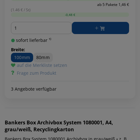
ab 5 Pakete 1,46 €
(1.46 € / St)
-0,48 €
Menge
sofort lieferbar ¹⁾
Breite:
100mm
80mm
auf die Merkliste setzen
Frage zum Produkt
3 Angebote verfügbar
Bankers Box
Archivbox System 1080001, A4,
grau/weiß, Recyclingkarton
Bankers Box System 1080001 Archivbox in grau/weiß • z. B.