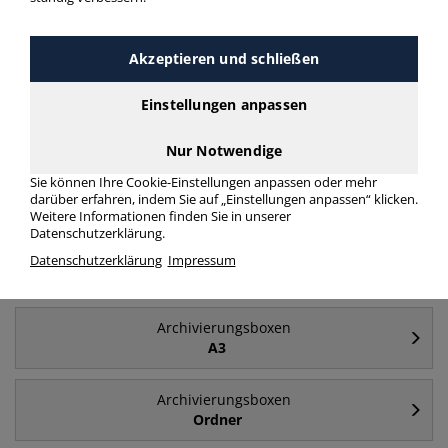
Häufig gesucht
Akzeptieren und schließen
Einstellungen anpassen
Archivierungsboxen
A4
Nur Notwendige
Sie können Ihre Cookie-Einstellungen anpassen oder mehr
Archivierungsboxen
darüber erfahren, indem Sie auf „Einstellungen anpassen“ klicken.
Deckel
Weitere Informationen finden Sie in unserer
Datenschutzerklärung.
Archivierungsboxen
Datenschutzerklärung
Impressum
Archivboxen
Archivierungsboxen
A3
Archivierungsboxen
Ordner