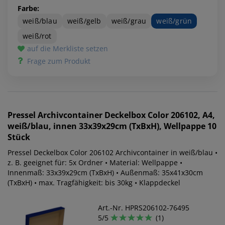
Farbe:
weiß/blau
weiß/gelb
weiß/grau
weiß/grün
weiß/rot
auf die Merkliste setzen
Frage zum Produkt
Pressel
Archivcontainer Deckelbox Color 206102, A4,
weiß/blau, innen 33x39x29cm (TxBxH), Wellpappe 10
Stück
Pressel Deckelbox Color 206102 Archivcontainer in weiß/blau •
z. B. geeignet für: 5x Ordner • Material: Wellpappe •
Innenmaß: 33x39x29cm (TxBxH) • Außenmaß: 35x41x30cm
(TxBxH) • max. Tragfähigkeit: bis 30kg • Klappdeckel
Art.-Nr. HPRS206102-76495
5/5
(1)