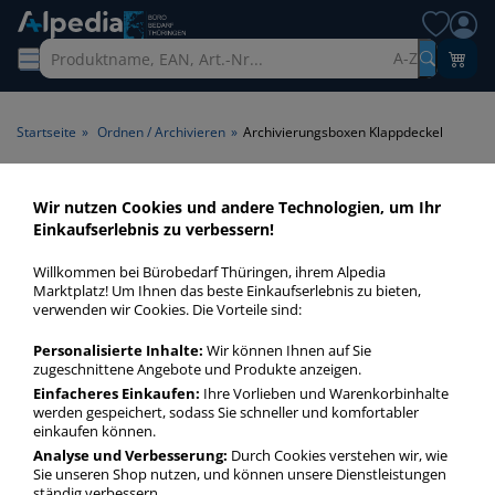
A-Z
Startseite
»
Ordnen / Archivieren
»
Archivierungsboxen Klappdeckel
Archivierungsboxen
Wir nutzen Cookies und andere Technologien, um Ihr
Einkaufserlebnis zu verbessern!
Klappdeckel > Verschlussart
Klappdeckel
Willkommen bei Bürobedarf Thüringen, ihrem Alpedia
Marktplatz! Um Ihnen das beste Einkaufserlebnis zu bieten,
verwenden wir Cookies. Die Vorteile sind:
Archivierungsboxen Klappdeckel in bester Qualität zum
günstigen Preis. Finden Sie schnell Archivierungsboxen
Personalisierte Inhalte:
Wir können Ihnen auf Sie
Klappdeckel mit unserer Filter-Funktion.
zugeschnittene Angebote und Produkte anzeigen.
Einfacheres Einkaufen:
Ihre Vorlieben und Warenkorbinhalte
werden gespeichert, sodass Sie schneller und komfortabler
Archivierungsboxen Klappdeckel
einkaufen können.
Analyse und Verbesserung:
Durch Cookies verstehen wir, wie
mehr Infos zur Kategorie
Sie unseren Shop nutzen, und können unsere Dienstleistungen
ständig verbessern.