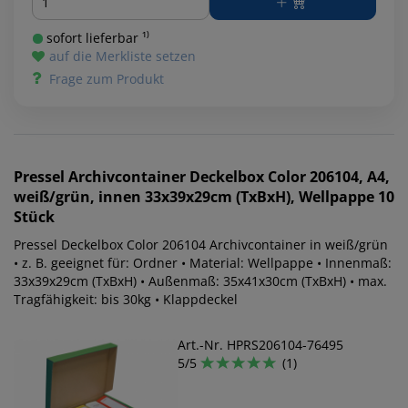
sofort lieferbar ¹⁾
auf die Merkliste setzen
Frage zum Produkt
Pressel
Archivcontainer Deckelbox Color 206104, A4,
weiß/grün, innen 33x39x29cm (TxBxH), Wellpappe 10
Stück
Pressel Deckelbox Color 206104 Archivcontainer in weiß/grün
• z. B. geeignet für: Ordner • Material: Wellpappe • Innenmaß:
33x39x29cm (TxBxH) • Außenmaß: 35x41x30cm (TxBxH) • max.
Tragfähigkeit: bis 30kg • Klappdeckel
Art.-Nr. HPRS206104-76495
5/5
(1)