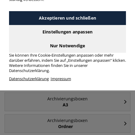
Häufig gesucht
Akzeptieren und schließen
Einstellungen anpassen
Archivierungsboxen
A4
Nur Notwendige
Archivierungsboxen
Sie können Ihre Cookie-Einstellungen anpassen oder mehr
darüber erfahren, indem Sie auf „Einstellungen anpassen“ klicken.
Deckel
Weitere Informationen finden Sie in unserer
Datenschutzerklärung.
Archivierungsboxen
Datenschutzerklärung
Impressum
Archivboxen
Archivierungsboxen
A3
Archivierungsboxen
Ordner