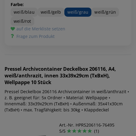
Farbe:
weiß/blau
weiß/gelb
weiß/grau
weiß/grün
weiß/rot
auf die Merkliste setzen
Frage zum Produkt
Pressel
Archivcontainer Deckelbox 206116, A4,
weiß/anthrazit, innen 33x39x29cm (TxBxH),
Wellpappe 10 Stück
Pressel Deckelbox 206116 Archivcontainer in weiß/anthrazit •
z. B. geeignet für: 5x Ordner • Material: Wellpappe •
Innenmaß: 33x39x29cm (TxBxH) • Außenmaß: 35x41x30cm
(TxBxH) • max. Tragfähigkeit: bis 30kg • Klappdeckel
Art.-Nr. HPRS206116-76495
5/5
(1)