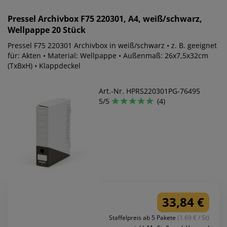
Pressel
Archivbox F75 220301, A4, weiß/schwarz,
Wellpappe 20 Stück
Pressel F75 220301 Archivbox in weiß/schwarz • z. B. geeignet
für: Akten • Material: Wellpappe • Außenmaß: 26x7,5x32cm
(TxBxH) • Klappdeckel
Art.-Nr. HPRS220301PG-76495
5/5
(4)
33,84 €
Staffelpreis ab 5 Pakete
(1.69 € / St)