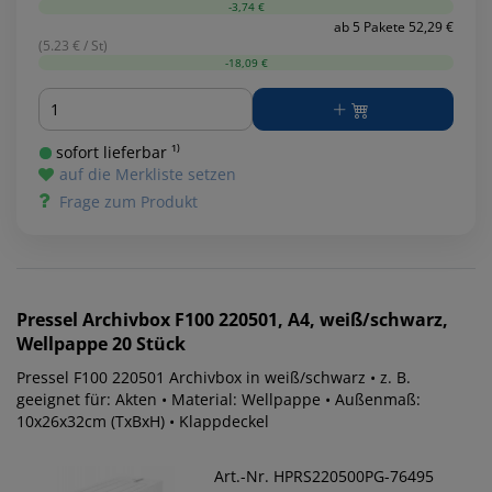
-3,74 €
ab 5 Pakete 52,29 €
(5.23 € / St)
-18,09 €
Menge
sofort lieferbar ¹⁾
auf die Merkliste setzen
Frage zum Produkt
Pressel
Archivbox F100 220501, A4, weiß/schwarz,
Wellpappe 20 Stück
Pressel F100 220501 Archivbox in weiß/schwarz • z. B.
geeignet für: Akten • Material: Wellpappe • Außenmaß:
10x26x32cm (TxBxH) • Klappdeckel
Art.-Nr. HPRS220500PG-76495