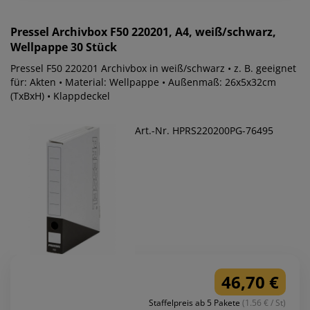
Pressel
Archivbox F50 220201, A4, weiß/schwarz,
Wellpappe 30 Stück
Pressel F50 220201 Archivbox in weiß/schwarz • z. B. geeignet
für: Akten • Material: Wellpappe • Außenmaß: 26x5x32cm
(TxBxH) • Klappdeckel
Art.-Nr. HPRS220200PG-76495
46,70 €
Staffelpreis ab 5 Pakete
(1.56 € / St)