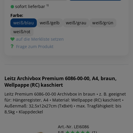
sofort lieferbar ¹⁾
Farbe:
weiß/blau
weiß/gelb
weiß/grau
weiß/grün
weiß/rot
auf die Merkliste setzen
Frage zum Produkt
Leitz
Archivbox Premium 6086-00-00, A4, braun,
Wellpappe (RC) kaschiert
Leitz Premium 6086-00-00 Archivbox in braun • z. B. geeignet
für: Hängeregister, A4 • Material: Wellpappe (RC) kaschiert •
Außenmaß: 32,5x12x27cm (TxBxH) • max. Tragfähigkeit: bis
8,5kg • Klappdeckel
Art.-Nr. LEI6086
5/5
(1)