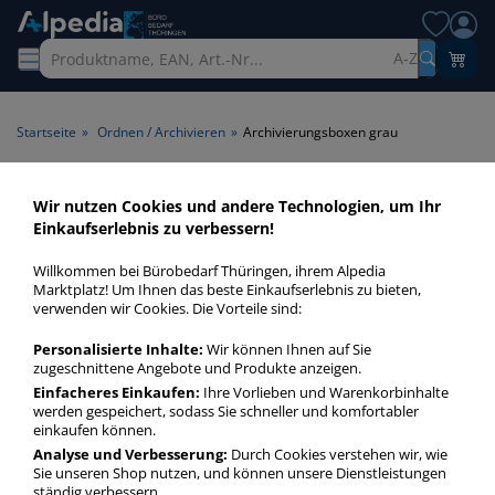
A-Z
Startseite
»
Ordnen / Archivieren
»
Archivierungsboxen grau
Archivierungsboxen grau >
Wir nutzen Cookies und andere Technologien, um Ihr
Einkaufserlebnis zu verbessern!
Farbe grau
Willkommen bei Bürobedarf Thüringen, ihrem Alpedia
Archivierungsboxen grau in bester Qualität zum günstigen
Marktplatz! Um Ihnen das beste Einkaufserlebnis zu bieten,
verwenden wir Cookies. Die Vorteile sind:
Preis. Finden Sie schnell Archivierungsboxen grau mit
unserer Filter-Funktion.
Personalisierte Inhalte:
Wir können Ihnen auf Sie
zugeschnittene Angebote und Produkte anzeigen.
Einfacheres Einkaufen:
Ihre Vorlieben und Warenkorbinhalte
Archivierungsboxen grau
werden gespeichert, sodass Sie schneller und komfortabler
mehr Infos zur Kategorie
einkaufen können.
Analyse und Verbesserung:
Durch Cookies verstehen wir, wie
Sie unseren Shop nutzen, und können unsere Dienstleistungen
ständig verbessern.