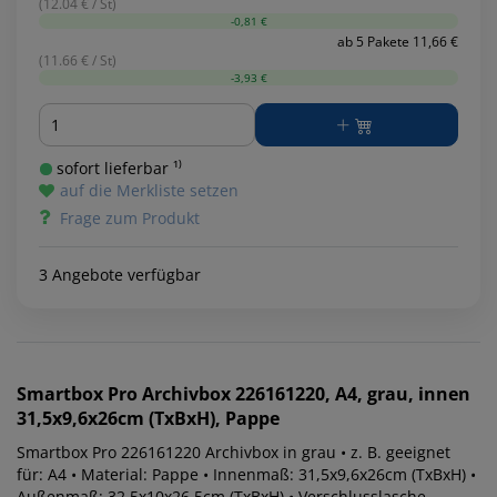
(12.04 € / St)
-0,81 €
ab 5 Pakete 11,66 €
(11.66 € / St)
-3,93 €
Menge
sofort lieferbar ¹⁾
auf die Merkliste setzen
Frage zum Produkt
3 Angebote verfügbar
Smartbox Pro
Archivbox 226161220, A4, grau, innen
31,5x9,6x26cm (TxBxH), Pappe
Smartbox Pro 226161220 Archivbox in grau • z. B. geeignet
für: A4 • Material: Pappe • Innenmaß: 31,5x9,6x26cm (TxBxH) •
Außenmaß: 32,5x10x26,5cm (TxBxH) • Verschlusslasche