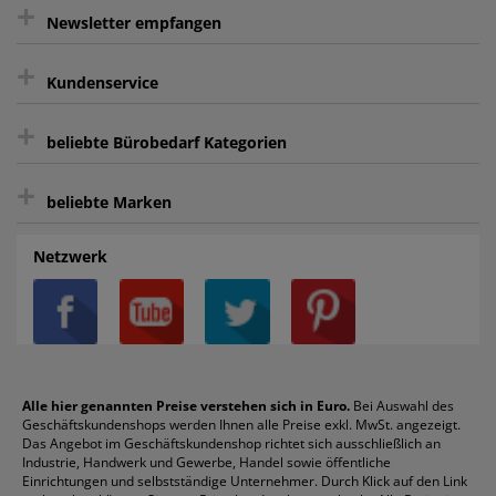
+
gratis Lieferung ab 150 € Warenwert
Newsletter empfangen
Kauf auf Rechnung³
+
Keine unerwünschte Werbung
Kundenservice
sicher Shoppen durch SSL
+
Bewertungs-Community
Sie können sich zu jeder Zeit abmelden.
Kontakt
beliebte Bürobedarf Kategorien
intelligentes Kundenkonto
Bürobedarf-Ratgeber
+
FAQ
Aktenvernichter
Haftnotizen
Prospekthüllen
beliebte Marken
Auftragspauschale
Archivboxen
Hängeregistratur
Registraturen
AGB
Batterien
Alco
Heftgeräte
Landré
Rückenschilder
Netzwerk
Datenschutz
Bleistifte
Avery/Zweckform
Heftstreifen
Leitz
Radiergummis
Privatsphäre-Einstellungen
Blöcke
Bic
Kaffee
Läufer
Schnellhefter
Über uns
Boardmarker
Canon
Klebeband
Melitta
Sichthüllen
Impressum
Briefablagen
Color Copy
Klebestifte
Navigator
Stehsammler
Reklamation / Retouren
Briefumschläge
Durable
Klemmmappen
Pentel
Taschenrechner
Alle hier genannten Preise verstehen sich in Euro.
Bei Auswahl des
Geschäftskundenshops werden Ihnen alle Preise exkl. MwSt. angezeigt.
Vertrag widerrufen (Privatkunden)
Druckerpatronen
DYMO
Kopierpapier
Pelikan
Textmarker
Das Angebot im Geschäftskundenshop richtet sich ausschließlich an
Rabatte & Aktionen
Etiketten
Edding
Korrekturmittel
Pilot
Tintenroller
Industrie, Handwerk und Gewerbe, Handel sowie öffentliche
Einrichtungen und selbstständige Unternehmer. Durch Klick auf den Link
Fineliner
Esselte
Kugelschreiber
Pritt
Tintenpatronen