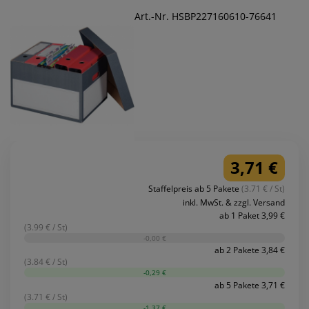
Art.-Nr. HSBP227160610-76641
3,71 €
Staffelpreis ab 5 Pakete
(3.71 € / St)
inkl. MwSt. & zzgl. Versand
ab 1 Paket 3,99 €
(3.99 € / St)
-0,00 €
ab 2 Pakete 3,84 €
(3.84 € / St)
-0,29 €
ab 5 Pakete 3,71 €
(3.71 € / St)
-1,37 €