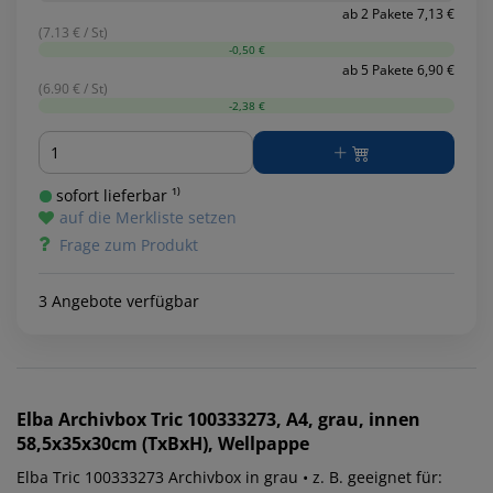
ab 2 Pakete 7,13 €
(7.13 € / St)
-0,50 €
ab 5 Pakete 6,90 €
(6.90 € / St)
-2,38 €
Menge
sofort lieferbar ¹⁾
auf die Merkliste setzen
Frage zum Produkt
3 Angebote verfügbar
Elba
Archivbox Tric 100333273, A4, grau, innen
58,5x35x30cm (TxBxH), Wellpappe
Elba Tric 100333273 Archivbox in grau • z. B. geeignet für: