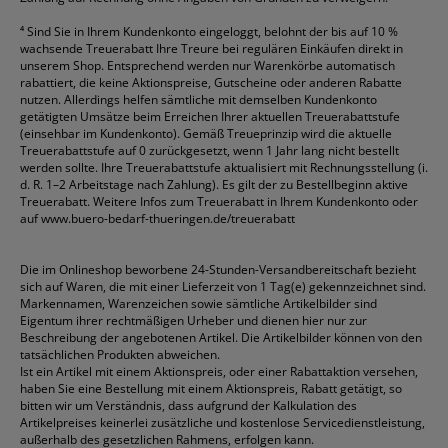
⁴
Sind Sie in Ihrem Kundenkonto eingeloggt, belohnt der bis auf 10 %
wachsende Treuerabatt Ihre Treure bei regulären Einkäufen direkt in
unserem Shop. Entsprechend werden nur Warenkörbe automatisch
rabattiert, die keine Aktionspreise, Gutscheine oder anderen Rabatte
nutzen. Allerdings helfen sämtliche mit demselben Kundenkonto
getätigten Umsätze beim Erreichen Ihrer aktuellen Treuerabattstufe
(einsehbar im Kundenkonto). Gemäß Treueprinzip wird die aktuelle
Treuerabattstufe auf 0 zurückgesetzt, wenn 1 Jahr lang nicht bestellt
werden sollte. Ihre Treuerabattstufe aktualisiert mit Rechnungsstellung (i.
d. R. 1–2 Arbeitstage nach Zahlung). Es gilt der zu Bestellbeginn aktive
Treuerabatt. Weitere Infos zum Treuerabatt in Ihrem Kundenkonto oder
auf
www.buero-bedarf-thueringen.de/treuerabatt
Die im Onlineshop beworbene 24-Stunden-Versandbereitschaft bezieht
sich auf Waren, die mit einer Lieferzeit von 1 Tag(e) gekennzeichnet sind.
Markennamen, Warenzeichen sowie sämtliche Artikelbilder sind
Eigentum ihrer rechtmäßigen Urheber und dienen hier nur zur
Beschreibung der angebotenen Artikel. Die Artikelbilder können von den
tatsächlichen Produkten abweichen.
Ist ein Artikel mit einem Aktionspreis, oder einer Rabattaktion versehen,
haben Sie eine Bestellung mit einem Aktionspreis, Rabatt getätigt, so
bitten wir um Verständnis, dass aufgrund der Kalkulation des
Artikelpreises keinerlei zusätzliche und kostenlose Servicedienstleistung,
außerhalb des gesetzlichen Rahmens, erfolgen kann.