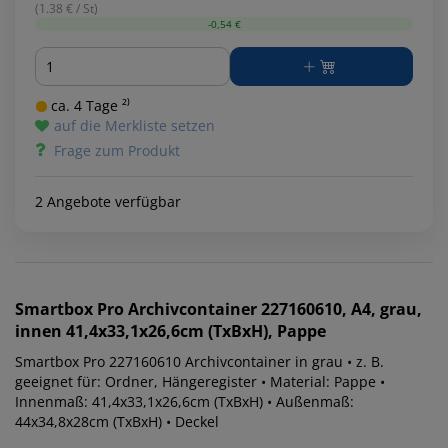
(1.38 € / St)
-0,54 €
Menge
ca. 4 Tage ²⁾
auf die Merkliste setzen
Frage zum Produkt
2 Angebote verfügbar
Smartbox Pro
Archivcontainer 227160610, A4, grau,
innen 41,4x33,1x26,6cm (TxBxH), Pappe
Smartbox Pro 227160610 Archivcontainer in grau • z. B.
geeignet für: Ordner, Hängeregister • Material: Pappe •
Innenmaß: 41,4x33,1x26,6cm (TxBxH) • Außenmaß:
44x34,8x28cm (TxBxH) • Deckel