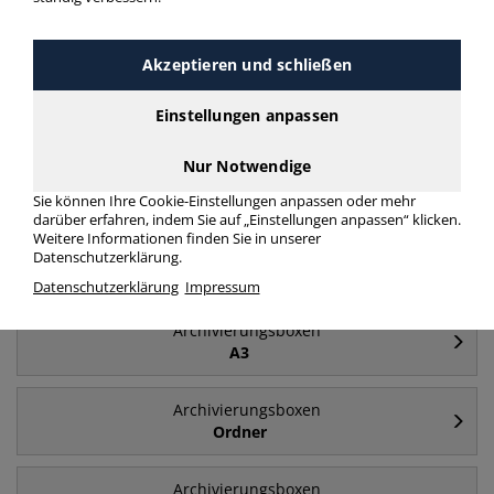
Häufig gesucht
Akzeptieren und schließen
Archivierungsboxen
A4
Einstellungen anpassen
Nur Notwendige
Archivierungsboxen
Deckel
Sie können Ihre Cookie-Einstellungen anpassen oder mehr
darüber erfahren, indem Sie auf „Einstellungen anpassen“ klicken.
Weitere Informationen finden Sie in unserer
Archivierungsboxen
Datenschutzerklärung.
Archivboxen
Datenschutzerklärung
Impressum
Archivierungsboxen
A3
Archivierungsboxen
Ordner
Archivierungsboxen