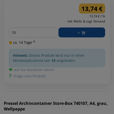
13,74 €
13.74 € / St
inkl. MwSt. & zzgl. Versand
Menge
ca. 14 Tage ²⁾
Hinweis:
Dieses Produkt wird nur in einer
Mindestabnahme von
10
angeboten.
auf die Merkliste setzen
Frage zum Produkt
Pressel
Archivcontainer Store-Box 740107, A4, grau,
Wellpappe