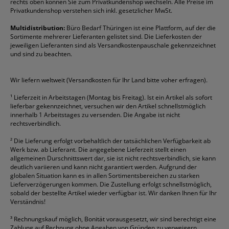
rechts oben können Sie zum Privatkundenshop wechseln. Alle Preise im
Folienschreiber
Faber-Castell
Mappen
Schneider
Toilettenpapier
Privatkundenshop verstehen sich inkl. gesetzlicher MwSt.
Formulare
Fellowes
Ordner
Stabilo
Toner
Multidistribution:
Büro Bedarf Thüringen ist eine Plattform, auf der die
Sortimente mehrerer Lieferanten gelistet sind. Die Lieferkosten der
Gelschreiber
Franken
Packband
Staedtler
Versandmaterial
jeweiligen Lieferanten sind als Versandkostenpauschale gekennzeichnet
Geschäftsbücher
Fripa
Permanentmarker
Tesa
Versandtaschen
und sind zu beachten.
HAN
Tipp-Ex
HP
alle Marken anzeigen
Wir liefern weltweit (Versandkosten für Ihr Land bitte voher erfragen).
¹
Lieferzeit in Arbeitstagen (Montag bis Freitag). Ist ein Artikel als sofort
lieferbar gekennzeichnet, versuchen wir den Artikel schnellstmöglich
innerhalb 1 Arbeitstages zu versenden. Die Angabe ist nicht
rechtsverbindlich.
²
Die Lieferung erfolgt vorbehaltlich der tatsächlichen Verfügbarkeit ab
Werk bzw. ab Lieferant. Die angegebene Lieferzeit stellt einen
allgemeinen Durschnittswert dar, sie ist nicht rechtsverbindlich, sie kann
deutlich variieren und kann nicht garantiert werden. Aufgrund der
globalen Situation kann es in allen Sortimentsbereichen zu starken
Lieferverzögerungen kommen. Die Zustellung erfolgt schnellstmöglich,
sobald der bestellte Artikel wieder verfügbar ist. Wir danken Ihnen für Ihr
Verständnis!
³
Rechnungskauf möglich, Bonität vorausgesetzt, wir sind berechtigt eine
Zahlung auf Rechnung ohne Angaben von Gründen zu verweigern.