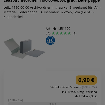
Leitz
Archivordner 1190-00-00, A4, grau, Lederpappe
Leitz 1190-00-00 Archivordner in grau • z. B. geeignet für: A4 •
Material: Lederpappe • Außenmaß: 32x25x7,5cm (TxBxH) •
Klappdeckel
Art.-Nr. LEI1190
5/5
(1)
6,90 €
Staffelpreis ab 5 Pakete
(6.90 € / St)
inkl. MwSt. & zzgl. Versand
ab 1 Paket 7,38 €
(7.38 € / St)
-0,00 €