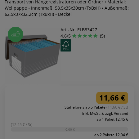
Transport von Hängeregistraturen oder Ordner • Material:
Wellpappe • Innenmaß: 58,5x35x30cm (TxBxH) • Außenmaß:
62,5x37x32,2cm (TxBxH) • Deckel
Art.-Nr. ELB83427
4.6/5
(5)
11,66 €
Staffelpreis ab 5 Pakete
(11.66 € / St)
inkl. MwSt. & zzgl. Versand
ab 1 Paket 12,45 €
(12.45 € / St)
-0,00 €
ab 2 Pakete 12,04 €