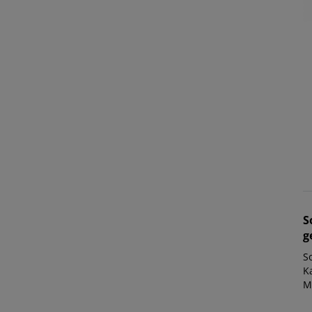
S
g
S
K
M