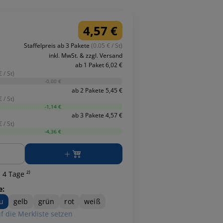
4,57 €
Staffelpreis ab 3 Pakete
(0.05 € / St)
inkl. MwSt. & zzgl. Versand
ab 1 Paket 6,02 €
 / St)
-0,00 €
ab 2 Pakete 5,45 €
 / St)
-1,14 €
ab 3 Pakete 4,57 €
 / St)
-4,36 €
ge
 4 Tage ²⁾
e:
u
gelb
grün
rot
weiß
f die Merkliste setzen