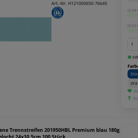
Art.-Nr. H121000650-76645
(0.04 €
(0.03 €
Men
sof
Farb
bla
or
au
Fr
ene
Trennstreifen 201950HBL Premium blau 180g
elocht 24x10,5cm 100 Stück