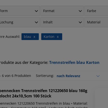
Form
Format
Farbe
Lochung
Inhalt
Material
hre Auswahl:
blau
x
Karton
x
rodukte aus der Kategorie:
Trennstreifen blau Karton
 - 6 von 6 Produkten
Sortierung:
oennecken
Trennstreifen 121220650 blau 160g
elocht 24x10,5cm 100 Stück
oennecken 121220650 Trennstreifen in blau • Material: