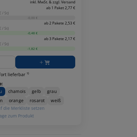
inkl. MwSt. & zzgl. Versand
ab 1 Paket 2,77 €
 / St)
-0,00 €
ab 2 Pakete 2,53 €
 / St)
-0,48 €
ab 3 Pakete 2,17 €
 / St)
-1,82 €
ge
ort lieferbar ¹⁾
e:
u
chamois
gelb
grau
ün
orange
rosarot
weiß
f die Merkliste setzen
age zum Produkt