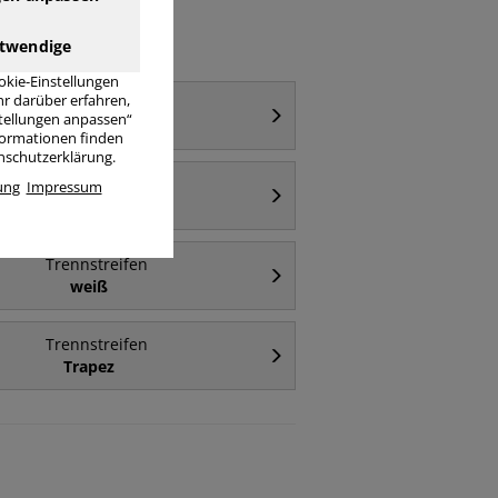
twendige
okie-Einstellungen
r darüber erfahren,
Trennstreifen
stellungen anpassen“
Kunststoff
nformationen finden
enschutzerklärung.
Trennstreifen
ung
Impressum
gelb
Trennstreifen
weiß
Trennstreifen
Trapez