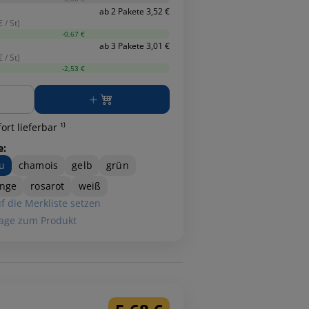
ab 2 Pakete 3,52 €
 / St)
-0,67 €
ab 3 Pakete 3,01 €
 / St)
-2,53 €
ge
ort lieferbar ¹⁾
e:
u
chamois
gelb
grün
ange
rosarot
weiß
f die Merkliste setzen
age zum Produkt