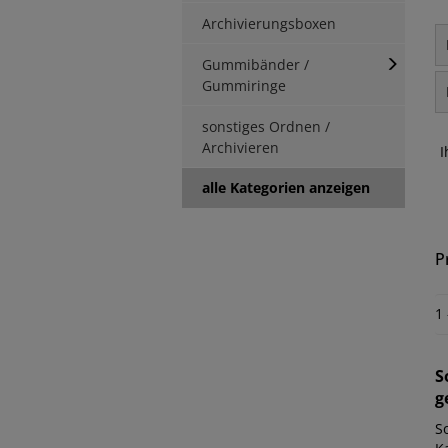
Archivierungsboxen
Gummibänder /
Gummiringe
sonstiges Ordnen /
Archivieren
I
alle Kategorien anzeigen
P
1
S
g
S