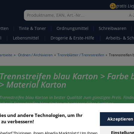
gratis Li
A-
etten
|
Tinte & Toner
|
Ordnungsmittel
|
Schreibwaren
|
l
|
Lebensmittel
|
Drogerie & Erste-Hilfe
|
Arbeits- & Sc
artseite
»
Ordnen / Archivieren
»
Trennblätter / Trennstreifen
»
Trennstreifen 
Trennstreifen blau Karton > Farbe 
> Material Karton
Trennstreifen blau Karton in bester Qualität zum günstigen Preis. Finde
schnell Trennstreifen blau Karton mit unserer Filter-Funktion.
ies und andere Technologien, um Ihr
Akzeptieren
 zu verbessern!
rennstreifen blau Karton
Einstellun
bedarf Thüringen, ihrem Alpedia Marktplatz! Um Ihnen