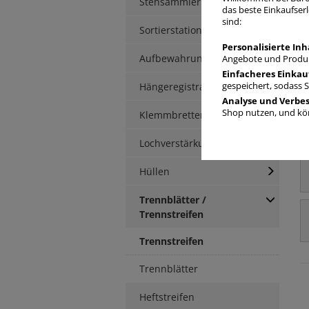
Stehsammler
das beste Einkaufserl
sind:
Sortierstationen / Ablagen
Personalisierte Inh
Aufbewahrungsbox
Angebote und Produk
Einfacheres Einkau
Hängeregistratur
gespeichert, sodass 
Analyse und Verbe
Shop nutzen, und kön
Klemmbretter / -mappen
Lochverstärkung
Hüllen
Trennblätter /
Trennstreifen
Trennstreifen
Trennblätter
Heftstreifen