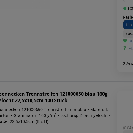
sof
Farb
bla
ros
au
Fr
2 An
oennecken
Trennstreifen 121000650 blau 160g
elocht 22,5x10,5cm 100 Stück
oennecken 121000650 Trennstreifen in blau • Material:
arton • Grammatur: 160 g/m² • Lochung: 2-fach gelocht •
aße: 22,5x10,5cm (B x H)
(0.04 €