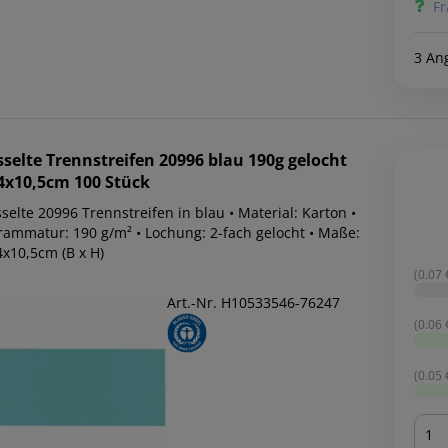
Fr
3 An
sselte
Trennstreifen 20996 blau 190g gelocht
4x10,5cm 100 Stück
selte 20996 Trennstreifen in blau • Material: Karton •
rammatur: 190 g/m² • Lochung: 2-fach gelocht • Maße:
4x10,5cm (B x H)
(0.07 €
Art.-Nr. H10533546-76247
(0.06 €
(0.05 €
Men