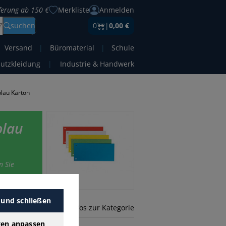
eferung ab 150 €
Merkliste
Anmelden
Z
suchen
0
|
0,00 €
Versand
|
Büromaterial
|
Schule
hutzkleidung
|
Industrie & Handwerk
blau Karton
blau
n Sie
 und schließen
mehr Infos zur Kategorie
gen anpassen