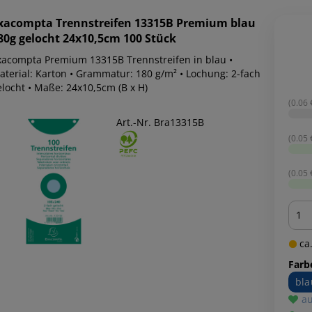
xacompta
Trennstreifen 13315B Premium blau
80g gelocht 24x10,5cm 100 Stück
xacompta Premium 13315B Trennstreifen in blau •
aterial: Karton • Grammatur: 180 g/m² • Lochung: 2-fach
elocht • Maße: 24x10,5cm (B x H)
(0.06 €
Art.-Nr. Bra13315B
(0.05 €
(0.05 €
Men
ca.
Farb
bla
au