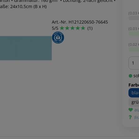
arton • Grammatur: 160 g/m² • Lochung: 2-fach gelocht •
aße: 24x10,5cm (B x H)
(0.03 €
Art.-Nr. H121220650-76645
5/5
(1)
(0.03 €
(0.02 €
Men
sof
Farb
bla
gr
au
Fr