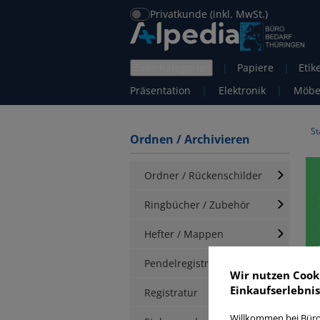
Privatkunde (inkl. MwSt.)
alle Kategorien
|
Papiere
|
Etik
Präsentation
|
Elektronik
|
Möbe
St
Ordnen / Archivieren
Ordner / Rückenschilder
Ringbücher / Zubehör
Hefter / Mappen
Pendelregistratur
Wir nutzen Cook
Einkaufserlebnis
T
Registratur
Willkommen bei Büro