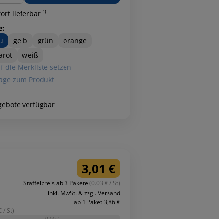
ort lieferbar ¹⁾
e:
u
gelb
grün
orange
arot
weiß
f die Merkliste setzen
age zum Produkt
gebote verfügbar
3,01 €
Staffelpreis ab 3 Pakete
(0.03 € / St)
inkl. MwSt. & zzgl. Versand
ab 1 Paket 3,86 €
 / St)
-0,00 €