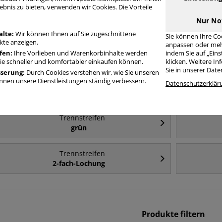
ebnis zu bieten, verwenden wir Cookies. Die Vorteile
Häufig gesucht
Nur No
alte:
Wir können Ihnen auf Sie zugeschnittene
Sie können Ihre Co
te anzeigen.
anpassen oder meh
Trennstreifen
fen:
Ihre Vorlieben und Warenkorbinhalte werden
indem Sie auf „Ein
blau
Sie schneller und komfortabler einkaufen können.
klicken. Weitere I
Sie in unserer Dat
sserung:
Durch Cookies verstehen wir, wie Sie unseren
nen unsere Dienstleistungen ständig verbessern.
Trennstreifen
Datenschutzerklär
24x10,5cm
Trennstreifen
grün
Trennstreifen
2-fach-Lochung
Produkte filtern