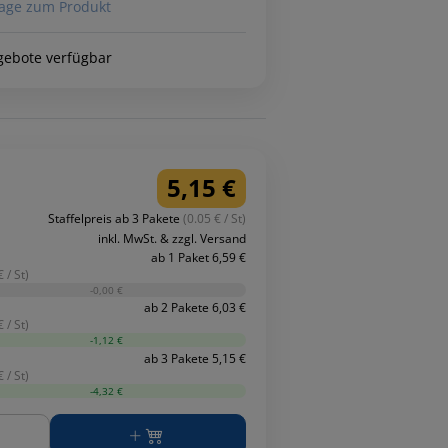
age zum Produkt
gebote verfügbar
5,15 €
Staffelpreis ab 3 Pakete
(0.05 € / St)
inkl. MwSt. & zzgl. Versand
ab 1 Paket 6,59 €
 / St)
-0,00 €
ab 2 Pakete 6,03 €
 / St)
-1,12 €
ab 3 Pakete 5,15 €
 / St)
-4,32 €
ge