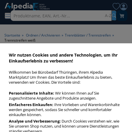
A-Z
Startseite
»
Ordnen / Archivieren
»
Trennblätter / Trennstreifen
»
Trennstreifen weiß
Wir nutzen Cookies und andere Technologien, um Ihr
Trennstreifen weiß > Farbe
Einkaufserlebnis zu verbessern!
weiß
Willkommen bei Bürobedarf Thüringen, ihrem Alpedia
Marktplatz! Um Ihnen das beste Einkaufserlebnis zu bieten,
Trennstreifen weiß in bester Qualität zum günstigen Preis.
verwenden wir Cookies. Die Vorteile sind:
Finden Sie schnell Trennstreifen weiß mit unserer Filter-
Personalisierte Inhalte:
Wir können Ihnen auf Sie
Funktion.
zugeschnittene Angebote und Produkte anzeigen.
Einfacheres Einkaufen:
Ihre Vorlieben und Warenkorbinhalte
werden gespeichert, sodass Sie schneller und komfortabler
Trennstreifen weiß
einkaufen können.
mehr Infos zur Kategorie
Analyse und Verbesserung:
Durch Cookies verstehen wir, wie
Sie unseren Shop nutzen, und können unsere Dienstleistungen
ständig verbessern.