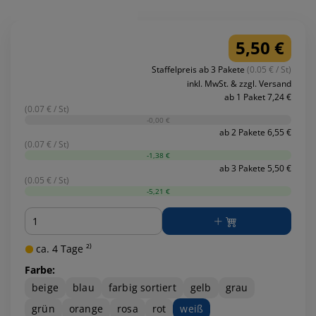
5,50 €
Staffelpreis ab 3 Pakete
(0.05 € / St)
inkl. MwSt. & zzgl. Versand
ab 1 Paket 7,24 €
(0.07 € / St)
-0,00 €
ab 2 Pakete 6,55 €
(0.07 € / St)
-1,38 €
ab 3 Pakete 5,50 €
(0.05 € / St)
-5,21 €
Menge
ca. 4 Tage ²⁾
Farbe:
beige
blau
farbig sortiert
gelb
grau
grün
orange
rosa
rot
weiß