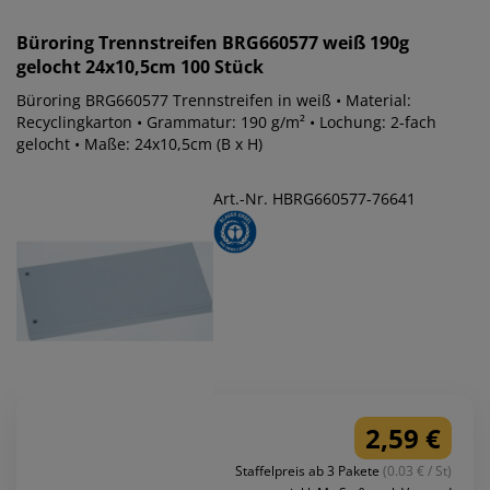
Büroring
Trennstreifen BRG660577 weiß 190g
gelocht 24x10,5cm 100 Stück
Büroring BRG660577 Trennstreifen in weiß • Material:
Recyclingkarton • Grammatur: 190 g/m² • Lochung: 2-fach
gelocht • Maße: 24x10,5cm (B x H)
Art.-Nr. HBRG660577-76641
2,59 €
Staffelpreis ab 3 Pakete
(0.03 € / St)