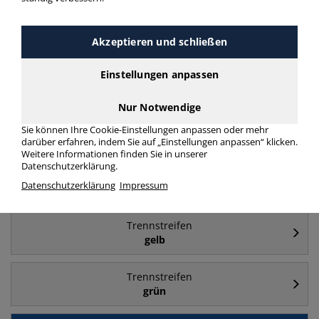
Häufig gesucht
Akzeptieren und schließen
Trennstreifen
Einstellungen anpassen
blau
Nur Notwendige
Trennstreifen
Sie können Ihre Cookie-Einstellungen anpassen oder mehr
Kunststoff
darüber erfahren, indem Sie auf „Einstellungen anpassen“ klicken.
Weitere Informationen finden Sie in unserer
Datenschutzerklärung.
Trennstreifen
Datenschutzerklärung
Impressum
24x10,5cm
Trennstreifen
gelb
Trennstreifen
grün