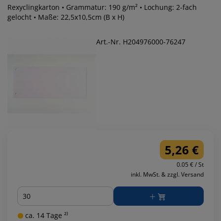
Rexyclingkarton • Grammatur: 190 g/m² • Lochung: 2-fach
gelocht • Maße: 22,5x10,5cm (B x H)
Art.-Nr. H204976000-76247
5,26 €
0.05 € / St
inkl. MwSt. & zzgl. Versand
Menge
ca. 14 Tage ²⁾