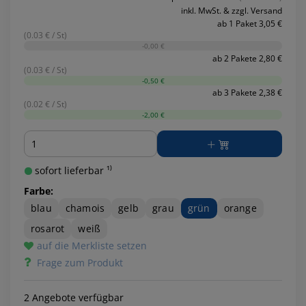
inkl. MwSt. & zzgl. Versand
ab 1 Paket 3,05 €
(0.03 € / St)
-0,00 €
ab 2 Pakete 2,80 €
(0.03 € / St)
-0,50 €
ab 3 Pakete 2,38 €
(0.02 € / St)
-2,00 €
Menge
sofort lieferbar ¹⁾
Farbe:
blau
chamois
gelb
grau
grün
orange
rosarot
weiß
auf die Merkliste setzen
Frage zum Produkt
2 Angebote verfügbar