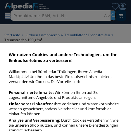
A-Z
Startseite
»
Ordnen / Archivieren
»
Trennblätter / Trennstreifen
»
Trennstreifen 190 g/m²
Wir nutzen Cookies und andere Technologien, um Ihr
Trennstreifen 190 g/m² >
Einkaufserlebnis zu verbessern!
Papiergrammatur 190 g/m²
Willkommen bei Bürobedarf Thüringen, ihrem Alpedia
Marktplatz! Um Ihnen das beste Einkaufserlebnis zu bieten,
Trennstreifen 190 gm² in bester Qualität zum günstigen
verwenden wir Cookies. Die Vorteile sind:
Preis. Finden Sie schnell Trennstreifen 190 gm² mit unserer
Personalisierte Inhalte:
Wir können Ihnen auf Sie
Filter-Funktion.
zugeschnittene Angebote und Produkte anzeigen.
Einfacheres Einkaufen:
Ihre Vorlieben und Warenkorbinhalte
werden gespeichert, sodass Sie schneller und komfortabler
Trennstreifen 190 g/m²
einkaufen können.
mehr Infos zur Kategorie
Analyse und Verbesserung:
Durch Cookies verstehen wir, wie
Sie unseren Shop nutzen, und können unsere Dienstleistungen
ständig verbessern.