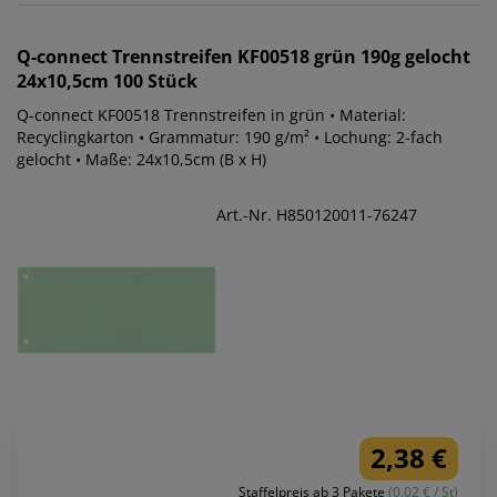
Q-connect
Trennstreifen KF00518 grün 190g gelocht
24x10,5cm 100 Stück
Q-connect KF00518 Trennstreifen in grün • Material:
Recyclingkarton • Grammatur: 190 g/m² • Lochung: 2-fach
gelocht • Maße: 24x10,5cm (B x H)
Art.-Nr. H850120011-76247
2,38 €
Staffelpreis ab 3 Pakete
(0.02 € / St)