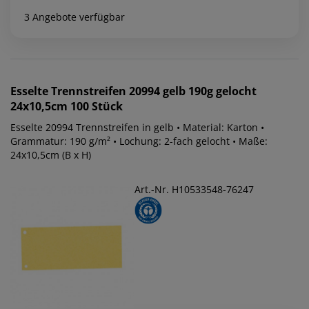
3 Angebote verfügbar
Esselte
Trennstreifen 20994 gelb 190g gelocht
24x10,5cm 100 Stück
Esselte 20994 Trennstreifen in gelb • Material: Karton •
Grammatur: 190 g/m² • Lochung: 2-fach gelocht • Maße:
24x10,5cm (B x H)
Art.-Nr. H10533548-76247