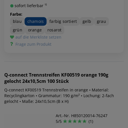
sofort lieferbar ¹⁾
Farbe:
blau
chamois
farbig sortiert
gelb
grau
grün
orange
rosarot
auf die Merkliste setzen
Frage zum Produkt
Q-connect
Trennstreifen KF00519 orange 190g
gelocht 24x10,5cm 100 Stück
Q-connect KF00519 Trennstreifen in orange • Material:
Recyclingkarton • Grammatur: 190 g/m² • Lochung: 2-fach
gelocht • Maße: 24x10,5cm (B x H)
Art.-Nr. H850120014-76247
5/5
(1)