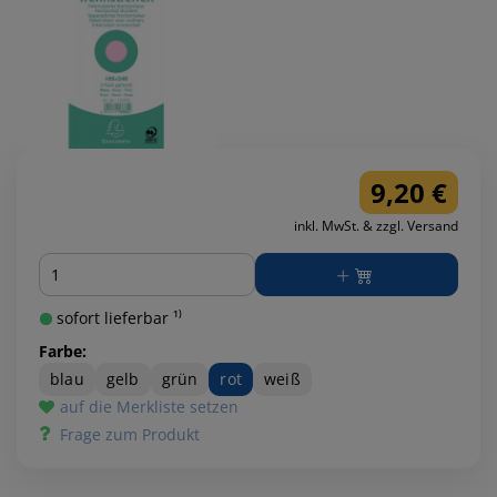
9,20 €
inkl. MwSt. & zzgl. Versand
Menge
sofort lieferbar ¹⁾
Farbe:
blau
gelb
grün
rot
weiß
auf die Merkliste setzen
Frage zum Produkt