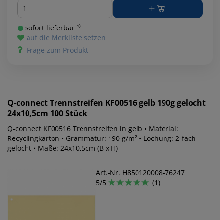
Menge
sofort lieferbar ¹⁾
auf die Merkliste setzen
Frage zum Produkt
Q-connect
Trennstreifen KF00516 gelb 190g gelocht
24x10,5cm 100 Stück
Q-connect KF00516 Trennstreifen in gelb • Material:
Recyclingkarton • Grammatur: 190 g/m² • Lochung: 2-fach
gelocht • Maße: 24x10,5cm (B x H)
Art.-Nr. H850120008-76247
5/5
(1)