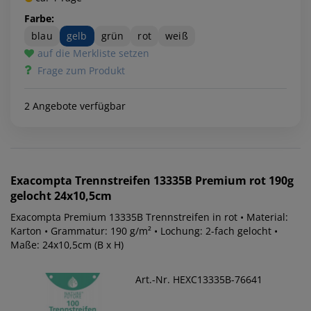
Farbe:
blau
gelb
grün
rot
weiß
auf die Merkliste setzen
Frage zum Produkt
2 Angebote verfügbar
Exacompta
Trennstreifen 13335B Premium rot 190g
gelocht 24x10,5cm
Exacompta Premium 13335B Trennstreifen in rot • Material:
Karton • Grammatur: 190 g/m² • Lochung: 2-fach gelocht •
Maße: 24x10,5cm (B x H)
Art.-Nr. HEXC13335B-76641