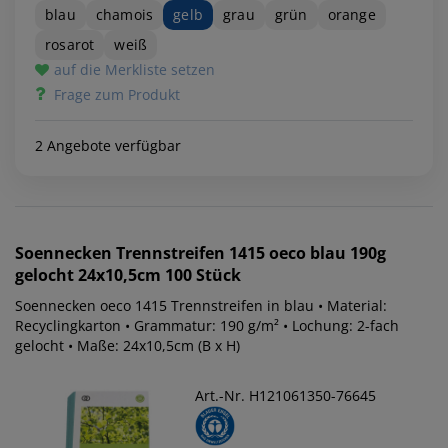
blau
chamois
gelb
grau
grün
orange
rosarot
weiß
auf die Merkliste setzen
Frage zum Produkt
2 Angebote verfügbar
Soennecken
Trennstreifen 1415 oeco blau 190g
gelocht 24x10,5cm 100 Stück
Soennecken oeco 1415 Trennstreifen in blau • Material:
Recyclingkarton • Grammatur: 190 g/m² • Lochung: 2-fach
gelocht • Maße: 24x10,5cm (B x H)
Art.-Nr. H121061350-76645