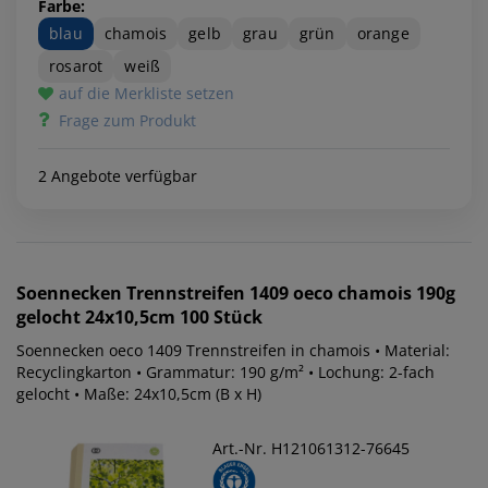
Farbe:
blau
chamois
gelb
grau
grün
orange
rosarot
weiß
auf die Merkliste setzen
Frage zum Produkt
2 Angebote verfügbar
Soennecken
Trennstreifen 1409 oeco chamois 190g
gelocht 24x10,5cm 100 Stück
Soennecken oeco 1409 Trennstreifen in chamois • Material:
Recyclingkarton • Grammatur: 190 g/m² • Lochung: 2-fach
gelocht • Maße: 24x10,5cm (B x H)
Art.-Nr. H121061312-76645