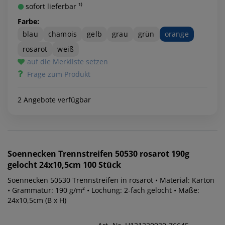
sofort lieferbar ¹⁾
Farbe:
blau
chamois
gelb
grau
grün
orange
rosarot
weiß
auf die Merkliste setzen
Frage zum Produkt
2 Angebote verfügbar
Soennecken
Trennstreifen 50530 rosarot 190g
gelocht 24x10,5cm 100 Stück
Soennecken 50530 Trennstreifen in rosarot • Material: Karton
• Grammatur: 190 g/m² • Lochung: 2-fach gelocht • Maße:
24x10,5cm (B x H)