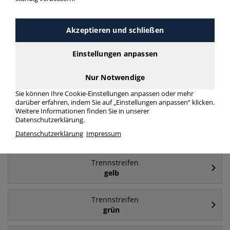
Häufig gesucht
Akzeptieren und schließen
Trennstreifen
Einstellungen anpassen
blau
Nur Notwendige
Trennstreifen
Sie können Ihre Cookie-Einstellungen anpassen oder mehr
Kunststoff
darüber erfahren, indem Sie auf „Einstellungen anpassen“ klicken.
Weitere Informationen finden Sie in unserer
Datenschutzerklärung.
Trennstreifen
Datenschutzerklärung
Impressum
24x10,5cm
Trennstreifen
gelb
Trennstreifen
grün