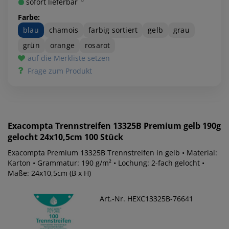
sofort lieferbar ¹⁾
Farbe:
blau
chamois
farbig sortiert
gelb
grau
grün
orange
rosarot
auf die Merkliste setzen
Frage zum Produkt
Exacompta
Trennstreifen 13325B Premium gelb 190g
gelocht 24x10,5cm 100 Stück
Exacompta Premium 13325B Trennstreifen in gelb • Material:
Karton • Grammatur: 190 g/m² • Lochung: 2-fach gelocht •
Maße: 24x10,5cm (B x H)
Art.-Nr. HEXC13325B-76641