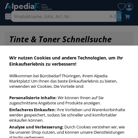
A-Z
Tinte & Toner Schnellsuche
Wir nutzen Cookies und andere Technologien, um Ihr
Einkaufserlebnis zu verbessern!
Willkommen bei Bürobedarf Thüringen, ihrem Alpedia
Marktplatz! Um Ihnen das beste Einkaufserlebnis zu bieten,
verwenden wir Cookies. Die Vorteile sind:
Personalisierte Inhalte:
Wir können Ihnen auf Sie
zugeschnittene Angebote und Produkte anzeigen.
Einfacheres Einkaufen:
Ihre Vorlieben und Warenkorbinhalte
werden gespeichert, sodass Sie schneller und komfortabler
einkaufen können.
Startseite
»
Druckerpatronen / Toner / Farbbänder
»
Druckerpatronen
»
Analyse und Verbesserung:
Durch Cookies verstehen wir, wie
Druckerpatronen Original T7564
Sie unseren Shop nutzen, und können unsere Dienstleistungen
ständig verbessern.