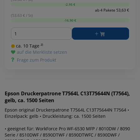
-2,95 €
ab 4 Pakete 53,63 €
(53.63 € / St)
-16,90 €
Menge
ca. 10 Tage ²⁾
auf die Merkliste setzen
Frage zum Produkt
Epson
Druckerpatrone T7564L C13T75644N (T7564),
gelb, ca. 1500 Seiten
Epson original Druckerpatrone T7564L C13T75644N T7564 •
Einzelpack: gelb • Druckleistung: ca. 1500 Seiten
• geeignet für: WorkForce Pro WF-6530 MFP / 8010DW / 8090
Serie / 8510DWF / 8590DTWF / 8590DTWFC / 8590DWF /