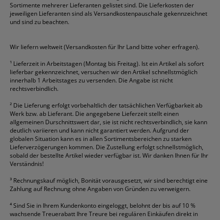
Sortimente mehrerer Lieferanten gelistet sind. Die Lieferkosten der
Gelschreiber
Franken
Packband
Staedtler
Versandmaterial
jeweiligen Lieferanten sind als Versandkostenpauschale gekennzeichnet
Geschäftsbücher
Fripa
Permanentmarker
Tesa
Versandtaschen
und sind zu beachten.
HAN
Tipp-Ex
HP
alle Marken anzeigen
Wir liefern weltweit (Versandkosten für Ihr Land bitte voher erfragen).
¹
Lieferzeit in Arbeitstagen (Montag bis Freitag). Ist ein Artikel als sofort
lieferbar gekennzeichnet, versuchen wir den Artikel schnellstmöglich
innerhalb 1 Arbeitstages zu versenden. Die Angabe ist nicht
rechtsverbindlich.
²
Die Lieferung erfolgt vorbehaltlich der tatsächlichen Verfügbarkeit ab
Werk bzw. ab Lieferant. Die angegebene Lieferzeit stellt einen
allgemeinen Durschnittswert dar, sie ist nicht rechtsverbindlich, sie kann
deutlich variieren und kann nicht garantiert werden. Aufgrund der
globalen Situation kann es in allen Sortimentsbereichen zu starken
Lieferverzögerungen kommen. Die Zustellung erfolgt schnellstmöglich,
sobald der bestellte Artikel wieder verfügbar ist. Wir danken Ihnen für Ihr
Verständnis!
³
Rechnungskauf möglich, Bonität vorausgesetzt, wir sind berechtigt eine
Zahlung auf Rechnung ohne Angaben von Gründen zu verweigern.
⁴
Sind Sie in Ihrem Kundenkonto eingeloggt, belohnt der bis auf 10 %
wachsende Treuerabatt Ihre Treure bei regulären Einkäufen direkt in