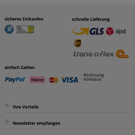
sicheres Einkaufen
einfaches Zahlen
schnelle Lieferung
· Rechnung
· Vorkasse
einfach Zahlen
· Rechnung
· Vorkasse
+
Ihre Vorteile
+
gratis Lieferung ab 150 € Warenwert
Newsletter empfangen
Kauf auf Rechnung³