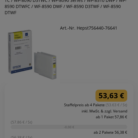
TC / WF-8090 D3TWC / WF-8090 Series / WF-8510 DWF / WF-
8590 DTWFC / WF-8590 DWF / WF-8590 D3TWF / WF-8590
DTWF
Art.-Nr. Hepst756440-76641
53,63 €
Staffelpreis ab 4 Pakete
(53.63 € / St)
inkl. MwSt. & zzgl. Versand
ab 1 Paket 57,86 €
(57.86 € / St)
-0,00 €
ab 2 Pakete 56,38 €
(56.38 € / St)