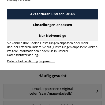
Druckerpatronen Original
T7564 > Modellnummer T7564
Akzeptieren und schließen
Einstellungen anpassen
Druckerpatronen Original T7564 in bester Qualität zum
günstigen Preis. Finden Sie schnell Druckerpatronen Original
T7564 mit unserer Filter-Funktion.
Nur Notwendige
Sie können Ihre Cookie-Einstellungen anpassen oder mehr
darüber erfahren, indem Sie auf „Einstellungen anpassen“ klicken.
Druckerpatronen Original T7564
Weitere Informationen finden Sie in unserer
Datenschutzerklärung.
mehr Infos zur Kategorie
Datenschutzerklärung
Impressum
Häufig gesucht
Druckerpatronen Original
color (cyan/magenta/gelb)