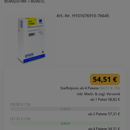
8590D3TWF / 8590TC
Art.-Nr. H101676910-76645
54,51 €
Staffelpreis ab 4 Pakete
(54.51 € / St)
inkl. MwSt. & zzgl. Versand
ab 1 Paket 58,82 €
(58.82 € / St)
-0,00 €
ab 2 Pakete 57,31 €
(57.31 € / St)
-3,02 €
ab 4 Pakete 54,51 €