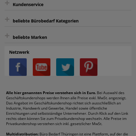
+
Keine unerwünschte Werbung
Kundenservice
sicher Shoppen durch SSL
+
Bewertungs-Community
Sie können sich zu jeder Zeit abmelden.
Kontakt
beliebte Bürobedarf Kategorien
intelligentes Kundenkonto
Bürobedarf-Ratgeber
+
FAQ
Aktenvernichter
Haftnotizen
Prospekthüllen
beliebte Marken
Auftragspauschale
Archivboxen
Hängeregistratur
Registraturen
AGB
Batterien
Alco
Heftgeräte
Landré
Rückenschilder
Netzwerk
Datenschutz
Bleistifte
Avery/Zweckform
Heftstreifen
Leitz
Radiergummis
Privatsphäre-Einstellungen
Blöcke
Bic
Kaffee
Läufer
Schnellhefter
Über uns
Boardmarker
Canon
Klebeband
Melitta
Sichthüllen
Impressum
Briefablagen
Color Copy
Klebestifte
Navigator
Stehsammler
Reklamation / Retouren
Briefumschläge
Durable
Klemmmappen
Pentel
Taschenrechner
Alle hier genannten Preise verstehen sich in Euro.
Bei Auswahl des
Geschäftskundenshops werden Ihnen alle Preise exkl. MwSt. angezeigt.
Vertrag widerrufen (Privatkunden)
Druckerpatronen
DYMO
Kopierpapier
Pelikan
Textmarker
Das Angebot im Geschäftskundenshop richtet sich ausschließlich an
Rabatte & Aktionen
Etiketten
Edding
Korrekturmittel
Pilot
Tintenroller
Industrie, Handwerk und Gewerbe, Handel sowie öffentliche
Einrichtungen und selbstständige Unternehmer. Durch Klick auf den Link
Fineliner
Esselte
Kugelschreiber
Pritt
Tintenpatronen
rechts oben können Sie zum Privatkundenshop wechseln. Alle Preise im
Folienschreiber
Faber-Castell
Mappen
Schneider
Toilettenpapier
Privatkundenshop verstehen sich inkl. gesetzlicher MwSt.
Formulare
Fellowes
Ordner
Stabilo
Toner
Multidistribution:
Büro Bedarf Thüringen ist eine Plattform, auf der die