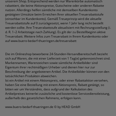
unserem Shop. Entsprechend werden nur Warenkörbe automatisch
rabattiert, die keine Aktionspreise, Gutscheine oder anderen Rabatte
nutzen. Allerdings helfen sämtliche mit demselben Kundenkonto
getätigten Umsätze beim Erreichen Ihrer aktuellen Treuerabattstufe
(einsehbar im Kundenkonto). Gemäß Treueprinzip wird die aktuelle
Treuerabattstufe auf 0 zurückgesetzt, wenn 1 Jahr lang nicht bestellt
werden sollte. Ihre Treuerabattstufe aktualisiert mit Rechnungsstellung (i.
d. R. 1–2 Arbeitstage nach Zahlung). Es gilt der zu Bestellbeginn aktive
Treuerabatt. Weitere Infos zum Treuerabatt in Ihrem Kundenkonto oder
auf
www.buero-bedarf-thueringen.de/treuerabatt
Die im Onlineshop beworbene 24-Stunden-Versandbereitschaft bezieht
sich auf Waren, die mit einer Lieferzeit von 1 Tag(e) gekennzeichnet sind.
Markennamen, Warenzeichen sowie sämtliche Artikelbilder sind
Eigentum ihrer rechtmäßigen Urheber und dienen hier nur zur
Beschreibung der angebotenen Artikel. Die Artikelbilder können von den
tatsächlichen Produkten abweichen.
Ist ein Artikel mit einem Aktionspreis, oder einer Rabattaktion versehen,
haben Sie eine Bestellung mit einem Aktionspreis, Rabatt getätigt, so
bitten wir um Verständnis, dass aufgrund der Kalkulation des
Artikelpreises keinerlei zusätzliche und kostenlose Servicedienstleistung,
außerhalb des gesetzlichen Rahmens, erfolgen kann.
www.buero-bedarf-thueringen.de
© by HEAD GmbH