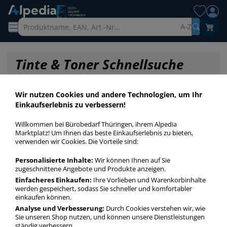
A-Z
Tinte & Toner Schnellsuche
Wir nutzen Cookies und andere Technologien, um Ihr
Einkaufserlebnis zu verbessern!
Willkommen bei Bürobedarf Thüringen, ihrem Alpedia
Marktplatz! Um Ihnen das beste Einkaufserlebnis zu bieten,
verwenden wir Cookies. Die Vorteile sind:
Personalisierte Inhalte:
Wir können Ihnen auf Sie
zugeschnittene Angebote und Produkte anzeigen.
Einfacheres Einkaufen:
Ihre Vorlieben und Warenkorbinhalte
werden gespeichert, sodass Sie schneller und komfortabler
einkaufen können.
Startseite
»
Druckerpatronen / Toner / Farbbänder
»
Druckerpatronen
»
Analyse und Verbesserung:
Durch Cookies verstehen wir, wie
Druckerpatronen Original ca. 4x 500 Seiten
Sie unseren Shop nutzen, und können unsere Dienstleistungen
ständig verbessern.