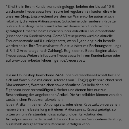
⁴
Sind Sie in Ihrem Kundenkonto eingeloggt, belohnt der bis auf 10 %
wachsende Treuerabatt Ihre Treure bei regulären Einkäufen direkt in
unserem Shop. Entsprechend werden nur Warenkörbe automatisch
rabattiert, die keine Aktionspreise, Gutscheine oder anderen Rabatte
nutzen. Allerdings helfen sämtliche mit demselben Kundenkonto
getätigten Umsätze beim Erreichen Ihrer aktuellen Treuerabattstufe
(einsehbar im Kundenkonto). Gemäß Treueprinzip wird die aktuelle
Treuerabattstufe auf 0 zurückgesetzt, wenn 1 Jahr lang nicht bestellt
werden sollte. Ihre Treuerabattstufe aktualisiert mit Rechnungsstellung (i.
d. R. 1–2 Arbeitstage nach Zahlung). Es gilt der zu Bestellbeginn aktive
Treuerabatt. Weitere Infos zum Treuerabatt in Ihrem Kundenkonto oder
auf
www.buero-bedarf-thueringen.de/treuerabatt
Die im Onlineshop beworbene 24-Stunden-Versandbereitschaft bezieht
sich auf Waren, die mit einer Lieferzeit von 1 Tag(e) gekennzeichnet sind.
Markennamen, Warenzeichen sowie sämtliche Artikelbilder sind
Eigentum ihrer rechtmäßigen Urheber und dienen hier nur zur
Beschreibung der angebotenen Artikel. Die Artikelbilder können von den
tatsächlichen Produkten abweichen.
Ist ein Artikel mit einem Aktionspreis, oder einer Rabattaktion versehen,
haben Sie eine Bestellung mit einem Aktionspreis, Rabatt getätigt, so
bitten wir um Verständnis, dass aufgrund der Kalkulation des
Artikelpreises keinerlei zusätzliche und kostenlose Servicedienstleistung,
außerhalb des gesetzlichen Rahmens, erfolgen kann.