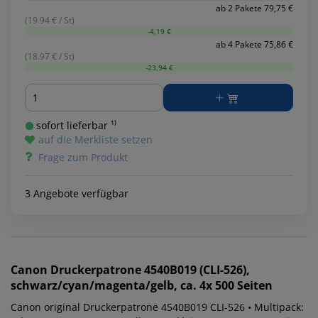
ab 2 Pakete 79,75 €
(19.94 € / St)
-4,19 €
ab 4 Pakete 75,86 €
(18.97 € / St)
-23,94 €
Menge
sofort lieferbar ¹⁾
auf die Merkliste setzen
Frage zum Produkt
3 Angebote verfügbar
Canon
Druckerpatrone 4540B019 (CLI-526),
schwarz/cyan/magenta/gelb, ca. 4x 500 Seiten
Canon original Druckerpatrone 4540B019 CLI-526 • Multipack: