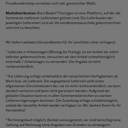
Folienschreiber
Faber-Castell
Mappen
Schneider
Toilettenpapier
Privatkundenshop verstehen sich inkl. gesetzlicher MwSt.
Formulare
Fellowes
Ordner
Stabilo
Toner
Multidistribution:
Büro Bedarf Thüringen ist eine Plattform, auf der die
Sortimente mehrerer Lieferanten gelistet sind. Die Lieferkosten der
Gelschreiber
Franken
Packband
Staedtler
Versandmaterial
jeweiligen Lieferanten sind als Versandkostenpauschale gekennzeichnet
Geschäftsbücher
Fripa
Permanentmarker
Tesa
Versandtaschen
und sind zu beachten.
HAN
Tipp-Ex
HP
alle Marken anzeigen
Wir liefern weltweit (Versandkosten für Ihr Land bitte voher erfragen).
¹
Lieferzeit in Arbeitstagen (Montag bis Freitag). Ist ein Artikel als sofort
lieferbar gekennzeichnet, versuchen wir den Artikel schnellstmöglich
innerhalb 1 Arbeitstages zu versenden. Die Angabe ist nicht
rechtsverbindlich.
²
Die Lieferung erfolgt vorbehaltlich der tatsächlichen Verfügbarkeit ab
Werk bzw. ab Lieferant. Die angegebene Lieferzeit stellt einen
allgemeinen Durschnittswert dar, sie ist nicht rechtsverbindlich, sie kann
deutlich variieren und kann nicht garantiert werden. Aufgrund der
globalen Situation kann es in allen Sortimentsbereichen zu starken
Lieferverzögerungen kommen. Die Zustellung erfolgt schnellstmöglich,
sobald der bestellte Artikel wieder verfügbar ist. Wir danken Ihnen für Ihr
Verständnis!
³
Rechnungskauf möglich, Bonität vorausgesetzt, wir sind berechtigt eine
Zahlung auf Rechnung ohne Angaben von Gründen zu verweigern.