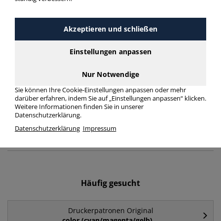
Druckerpatronen Original ca.
4x 500 Seiten > Druckleistung
Akzeptieren und schließen
ca. 4x 500 Seiten
Einstellungen anpassen
Druckerpatronen Original ca. 4x 500 Seiten in bester
Nur Notwendige
Qualität zum günstigen Preis. Finden Sie schnell
Druckerpatronen Original ca. 4x 500 Seiten mit unserer
Sie können Ihre Cookie-Einstellungen anpassen oder mehr
Filter-Funktion.
darüber erfahren, indem Sie auf „Einstellungen anpassen“ klicken.
Weitere Informationen finden Sie in unserer
Datenschutzerklärung.
Druckerpatronen Original ca. 4x 500 Seiten
Datenschutzerklärung
Impressum
mehr Infos zur Kategorie
Häufig gesucht
Druckerpatronen Original
color (cyan/magenta/gelb)