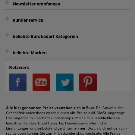
+
gratis Lieferung ab 150 € Warenwert
Newsletter empfangen
Kauf auf Rechnung³
+
Keine unerwünschte Werbung
Kundenservice
sicher Shoppen durch SSL
+
Bewertungs-Community
Sie können sich zu jeder Zeit abmelden.
Kontakt
beliebte Bürobedarf Kategorien
intelligentes Kundenkonto
Bürobedarf-Ratgeber
+
FAQ
Aktenvernichter
Haftnotizen
Prospekthüllen
beliebte Marken
Auftragspauschale
Archivboxen
Hängeregistratur
Registraturen
AGB
Batterien
Alco
Heftgeräte
Landré
Rückenschilder
Netzwerk
Datenschutz
Bleistifte
Avery/Zweckform
Heftstreifen
Leitz
Radiergummis
Privatsphäre-Einstellungen
Blöcke
Bic
Kaffee
Läufer
Schnellhefter
Über uns
Boardmarker
Canon
Klebeband
Melitta
Sichthüllen
Impressum
Briefablagen
Color Copy
Klebestifte
Navigator
Stehsammler
Reklamation / Retouren
Briefumschläge
Durable
Klemmmappen
Pentel
Taschenrechner
Alle hier genannten Preise verstehen sich in Euro.
Bei Auswahl des
Geschäftskundenshops werden Ihnen alle Preise exkl. MwSt. angezeigt.
Vertrag widerrufen (Privatkunden)
Druckerpatronen
DYMO
Kopierpapier
Pelikan
Textmarker
Das Angebot im Geschäftskundenshop richtet sich ausschließlich an
Rabatte & Aktionen
Etiketten
Edding
Korrekturmittel
Pilot
Tintenroller
Industrie, Handwerk und Gewerbe, Handel sowie öffentliche
Einrichtungen und selbstständige Unternehmer. Durch Klick auf den Link
Fineliner
Esselte
Kugelschreiber
Pritt
Tintenpatronen
rechts oben können Sie zum Privatkundenshop wechseln. Alle Preise im