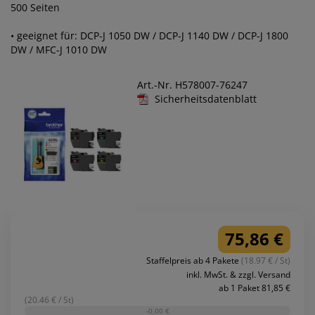
500 Seiten
• geeignet für: DCP-J 1050 DW / DCP-J 1140 DW / DCP-J 1800
DW / MFC-J 1010 DW
Art.-Nr. H578007-76247
Sicherheitsdatenblatt
75,86 €
Staffelpreis ab 4 Pakete
(18.97 € / St)
inkl. MwSt. & zzgl. Versand
ab 1 Paket 81,85 €
(20.46 € / St)
-0,00 €