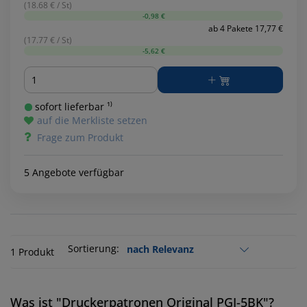
(18.68 € / St)
-0,98 €
ab 4 Pakete 17,77 €
(17.77 € / St)
-5,62 €
Menge
sofort lieferbar ¹⁾
auf die Merkliste setzen
Frage zum Produkt
5 Angebote verfügbar
Sortierung:
1 Produkt
Was ist "Druckerpatronen Original PGI-5BK"?