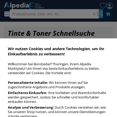
A-Z
Tinte & Toner Schnellsuche
Wir nutzen Cookies und andere Technologien, um Ihr
Einkaufserlebnis zu verbessern!
Willkommen bei Bürobedarf Thüringen, ihrem Alpedia
Marktplatz! Um Ihnen das beste Einkaufserlebnis zu bieten,
verwenden wir Cookies. Die Vorteile sind:
Personalisierte Inhalte:
Wir können Ihnen auf Sie
zugeschnittene Angebote und Produkte anzeigen.
Einfacheres Einkaufen:
Ihre Vorlieben und Warenkorbinhalte
werden gespeichert, sodass Sie schneller und komfortabler
einkaufen können.
Startseite
»
Druckerpatronen / Toner / Farbbänder
»
Druckerpatronen
»
Analyse und Verbesserung:
Durch Cookies verstehen wir, wie
Druckerpatronen Original PGI-5BK
Sie unseren Shop nutzen, und können unsere Dienstleistungen
ständig verbessern.