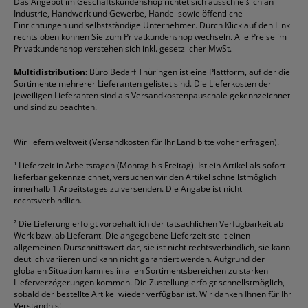
Das Angebot im Geschäftskundenshop richtet sich ausschließlich an
Rabatte & Aktionen
Etiketten
Edding
Korrekturmittel
Pilot
Tintenroller
Industrie, Handwerk und Gewerbe, Handel sowie öffentliche
Einrichtungen und selbstständige Unternehmer. Durch Klick auf den Link
Fineliner
Esselte
Kugelschreiber
Pritt
Tintenpatronen
rechts oben können Sie zum Privatkundenshop wechseln. Alle Preise im
Folienschreiber
Faber-Castell
Mappen
Schneider
Toilettenpapier
Privatkundenshop verstehen sich inkl. gesetzlicher MwSt.
Formulare
Fellowes
Ordner
Stabilo
Toner
Multidistribution:
Büro Bedarf Thüringen ist eine Plattform, auf der die
Sortimente mehrerer Lieferanten gelistet sind. Die Lieferkosten der
Gelschreiber
Franken
Packband
Staedtler
Versandmaterial
jeweiligen Lieferanten sind als Versandkostenpauschale gekennzeichnet
Geschäftsbücher
Fripa
Permanentmarker
Tesa
Versandtaschen
und sind zu beachten.
HAN
Tipp-Ex
HP
alle Marken anzeigen
Wir liefern weltweit (Versandkosten für Ihr Land bitte voher erfragen).
¹
Lieferzeit in Arbeitstagen (Montag bis Freitag). Ist ein Artikel als sofort
lieferbar gekennzeichnet, versuchen wir den Artikel schnellstmöglich
innerhalb 1 Arbeitstages zu versenden. Die Angabe ist nicht
rechtsverbindlich.
²
Die Lieferung erfolgt vorbehaltlich der tatsächlichen Verfügbarkeit ab
Werk bzw. ab Lieferant. Die angegebene Lieferzeit stellt einen
allgemeinen Durschnittswert dar, sie ist nicht rechtsverbindlich, sie kann
deutlich variieren und kann nicht garantiert werden. Aufgrund der
globalen Situation kann es in allen Sortimentsbereichen zu starken
Lieferverzögerungen kommen. Die Zustellung erfolgt schnellstmöglich,
sobald der bestellte Artikel wieder verfügbar ist. Wir danken Ihnen für Ihr
Verständnis!