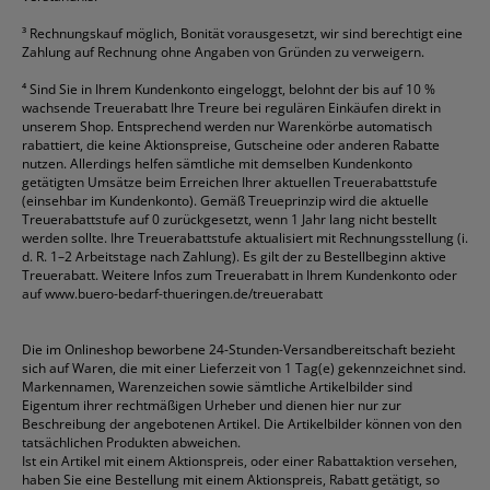
³
Rechnungskauf möglich, Bonität vorausgesetzt, wir sind berechtigt eine
Zahlung auf Rechnung ohne Angaben von Gründen zu verweigern.
⁴
Sind Sie in Ihrem Kundenkonto eingeloggt, belohnt der bis auf 10 %
wachsende Treuerabatt Ihre Treure bei regulären Einkäufen direkt in
unserem Shop. Entsprechend werden nur Warenkörbe automatisch
rabattiert, die keine Aktionspreise, Gutscheine oder anderen Rabatte
nutzen. Allerdings helfen sämtliche mit demselben Kundenkonto
getätigten Umsätze beim Erreichen Ihrer aktuellen Treuerabattstufe
(einsehbar im Kundenkonto). Gemäß Treueprinzip wird die aktuelle
Treuerabattstufe auf 0 zurückgesetzt, wenn 1 Jahr lang nicht bestellt
werden sollte. Ihre Treuerabattstufe aktualisiert mit Rechnungsstellung (i.
d. R. 1–2 Arbeitstage nach Zahlung). Es gilt der zu Bestellbeginn aktive
Treuerabatt. Weitere Infos zum Treuerabatt in Ihrem Kundenkonto oder
auf
www.buero-bedarf-thueringen.de/treuerabatt
Die im Onlineshop beworbene 24-Stunden-Versandbereitschaft bezieht
sich auf Waren, die mit einer Lieferzeit von 1 Tag(e) gekennzeichnet sind.
Markennamen, Warenzeichen sowie sämtliche Artikelbilder sind
Eigentum ihrer rechtmäßigen Urheber und dienen hier nur zur
Beschreibung der angebotenen Artikel. Die Artikelbilder können von den
tatsächlichen Produkten abweichen.
Ist ein Artikel mit einem Aktionspreis, oder einer Rabattaktion versehen,
haben Sie eine Bestellung mit einem Aktionspreis, Rabatt getätigt, so