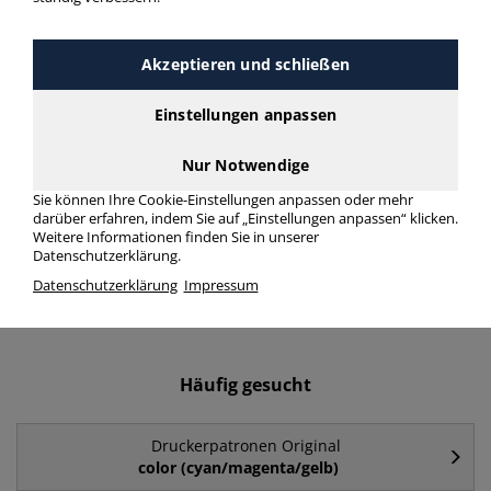
Druckerpatronen Original
PGI-5BK > Modellnummer
Akzeptieren und schließen
PGI-5BK
Einstellungen anpassen
Druckerpatronen Original PGI-5BK in bester Qualität zum
Nur Notwendige
günstigen Preis. Finden Sie schnell Druckerpatronen Original
PGI-5BK mit unserer Filter-Funktion.
Sie können Ihre Cookie-Einstellungen anpassen oder mehr
darüber erfahren, indem Sie auf „Einstellungen anpassen“ klicken.
Weitere Informationen finden Sie in unserer
Druckerpatronen Original PGI-5BK
Datenschutzerklärung.
Datenschutzerklärung
Impressum
mehr Infos zur Kategorie
Häufig gesucht
Druckerpatronen Original
color (cyan/magenta/gelb)