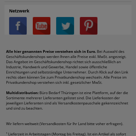
Auftragspauschale
Archivboxen
Hängeregistratur
Registraturen
AGB
Batterien
Alco
Heftgeräte
Landré
Rückenschilder
Netzwerk
Datenschutz
Bleistifte
Avery/Zweckform
Heftstreifen
Leitz
Radiergummis
Privatsphäre-Einstellungen
Blöcke
Bic
Kaffee
Läufer
Schnellhefter
Über uns
Boardmarker
Canon
Klebeband
Melitta
Sichthüllen
Impressum
Briefablagen
Color Copy
Klebestifte
Navigator
Stehsammler
Reklamation / Retouren
Briefumschläge
Durable
Klemmmappen
Pentel
Taschenrechner
Alle hier genannten Preise verstehen sich in Euro.
Bei Auswahl des
Geschäftskundenshops werden Ihnen alle Preise exkl. MwSt. angezeigt.
Vertrag widerrufen (Privatkunden)
Druckerpatronen
DYMO
Kopierpapier
Pelikan
Textmarker
Das Angebot im Geschäftskundenshop richtet sich ausschließlich an
Rabatte & Aktionen
Etiketten
Edding
Korrekturmittel
Pilot
Tintenroller
Industrie, Handwerk und Gewerbe, Handel sowie öffentliche
Einrichtungen und selbstständige Unternehmer. Durch Klick auf den Link
Fineliner
Esselte
Kugelschreiber
Pritt
Tintenpatronen
rechts oben können Sie zum Privatkundenshop wechseln. Alle Preise im
Folienschreiber
Faber-Castell
Mappen
Schneider
Toilettenpapier
Privatkundenshop verstehen sich inkl. gesetzlicher MwSt.
Formulare
Fellowes
Ordner
Stabilo
Toner
Multidistribution:
Büro Bedarf Thüringen ist eine Plattform, auf der die
Sortimente mehrerer Lieferanten gelistet sind. Die Lieferkosten der
Gelschreiber
Franken
Packband
Staedtler
Versandmaterial
jeweiligen Lieferanten sind als Versandkostenpauschale gekennzeichnet
Geschäftsbücher
Fripa
Permanentmarker
Tesa
Versandtaschen
und sind zu beachten.
HAN
Tipp-Ex
HP
alle Marken anzeigen
Wir liefern weltweit (Versandkosten für Ihr Land bitte voher erfragen).
¹
Lieferzeit in Arbeitstagen (Montag bis Freitag). Ist ein Artikel als sofort