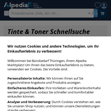
A-Z
Tinte & Toner Schnellsuche
Wir nutzen Cookies und andere Technologien, um Ihr
Einkaufserlebnis zu verbessern!
Willkommen bei Bürobedarf Thüringen, ihrem Alpedia
Marktplatz! Um Ihnen das beste Einkaufserlebnis zu bieten,
verwenden wir Cookies. Die Vorteile sind:
Personalisierte Inhalte:
Wir können Ihnen auf Sie
zugeschnittene Angebote und Produkte anzeigen.
Einfacheres Einkaufen:
Ihre Vorlieben und Warenkorbinhalte
werden gespeichert, sodass Sie schneller und komfortabler
einkaufen können.
Startseite
»
Druckerpatronen / Toner / Farbbänder
»
Druckerpatronen
»
Analyse und Verbesserung:
Durch Cookies verstehen wir, wie
Druckerpatronen Original PFI-1000C
Sie unseren Shop nutzen, und können unsere Dienstleistungen
ständig verbessern.