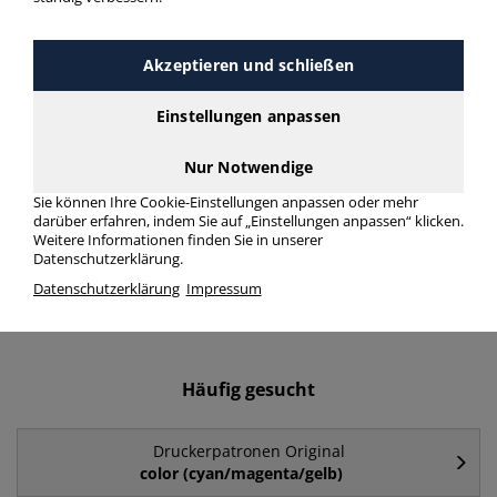
Druckerpatronen Original
PFI-1000C > Modellnummer
Akzeptieren und schließen
PFI-1000C
Einstellungen anpassen
Druckerpatronen Original PFI-1000C in bester Qualität zum
Nur Notwendige
günstigen Preis. Finden Sie schnell Druckerpatronen Original
PFI-1000C mit unserer Filter-Funktion.
Sie können Ihre Cookie-Einstellungen anpassen oder mehr
darüber erfahren, indem Sie auf „Einstellungen anpassen“ klicken.
Weitere Informationen finden Sie in unserer
Druckerpatronen Original PFI-1000C
Datenschutzerklärung.
Datenschutzerklärung
Impressum
mehr Infos zur Kategorie
Häufig gesucht
Druckerpatronen Original
color (cyan/magenta/gelb)