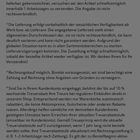
lieferbar gekennzeichnet, versuchen wir den Artikel schnellstmöglich
innerhalb 1 Arbeitstages zu versenden. Die Angabe ist nicht
rechtsverbindlich.
²
Die Lieferung erfolgt vorbehaltlich der tatsächlichen Verfügbarkeit ab
Werk bzw. ab Lieferant. Die angegebene Lieferzeit stellt einen
allgemeinen Durschnittswert dar, sie ist nicht rechtsverbindlich, sie kann
deutlich variieren und kann nicht garantiert werden. Aufgrund der
globalen Situation kann es in allen Sortimentsbereichen zu starken
Lieferverzögerungen kommen. Die Zustellung erfolgt schnellstmöglich,
sobald der bestellte Artikel wieder verfügbar ist. Wir danken Ihnen für Ihr
Verständnis!
³
Rechnungskauf möglich, Bonität vorausgesetzt, wir sind berechtigt eine
Zahlung auf Rechnung ohne Angaben von Gründen zu verweigern.
⁴
Sind Sie in Ihrem Kundenkonto eingeloggt, belohnt der bis auf 10 %
wachsende Treuerabatt Ihre Treure bei regulären Einkäufen direkt in
unserem Shop. Entsprechend werden nur Warenkörbe automatisch
rabattiert, die keine Aktionspreise, Gutscheine oder anderen Rabatte
nutzen. Allerdings helfen sämtliche mit demselben Kundenkonto
getätigten Umsätze beim Erreichen Ihrer aktuellen Treuerabattstufe
(einsehbar im Kundenkonto). Gemäß Treueprinzip wird die aktuelle
Treuerabattstufe auf 0 zurückgesetzt, wenn 1 Jahr lang nicht bestellt
werden sollte. Ihre Treuerabattstufe aktualisiert mit Rechnungsstellung (i.
d. R. 1–2 Arbeitstage nach Zahlung). Es gilt der zu Bestellbeginn aktive