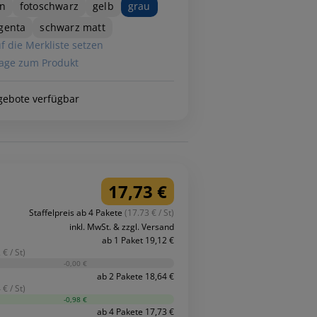
n
fotoschwarz
gelb
grau
genta
schwarz matt
f die Merkliste setzen
age zum Produkt
gebote verfügbar
17,73 €
Staffelpreis ab 4 Pakete
(17.73 € / St)
inkl. MwSt. & zzgl. Versand
ab 1 Paket 19,12 €
 € / St)
-0,00 €
ab 2 Pakete 18,64 €
 € / St)
-0,98 €
ab 4 Pakete 17,73 €