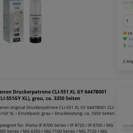
(17.73
Men
ca.
au
Fr
2 An
anon
Druckerpatrone CLI-551 XL GY 6447B001
CLI-551GY XL), grau, ca. 3350 Seiten
anon original Druckerpatrone CLI-551 XL GY 6447B001 CLI-
1GY XL • Einzelpack: grau • Druckleistung: ca. 3350 Seiten
geeignet für: Pixma IP 8700 Series / IP 8720 / IP 8750 / MG
(20.49
300 Series / MG 6350 / MG 7100 Series / MG 7120 / MG