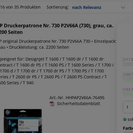
-16 von 35 Produkten
Sortierung:
P
Druckerpatrone Nr. 730 P2V66A (730), grau, ca.
200 Seiten
P original Druckerpatrone Nr. 730 P2V66A 730 • Einzelpack:
au • Druckleistung: ca. 2200 Seiten
geeignet für: DesignJet T 1600 / T 1600 dr / T 1600 dr
(111.9
ntract / T 1600 dr PS / T 1600 PS / T 1600 Series / T 1700 /
1700 d / T 1700 dr / T 1700 dr PS / T 1700 PS / T 1700
(109.1
ries / T 2600 dr PS / T 2600 PS / T 2600 PS Contract / T
00 Series / T 940
(103.7
Art.-Nr. HHPAP2V66A-76495
Sicherheitsdatenblatt
Men
sof
Farb