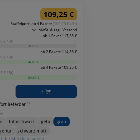
109,25 €
Staffelpreis ab 4 Pakete
(109.25 € / St)
inkl. MwSt. & zzgl. Versand
ab 1 Paket 117,88 €
8 € / St)
-0,00 €
ab 2 Pakete 114,86 €
6 € / St)
-6,05 €
ab 4 Pakete 109,25 €
5 € / St)
-34,51 €
ge
ort lieferbar ¹⁾
e:
n
fotoschwarz
gelb
grau
genta
schwarz matt
f die Merkliste setzen