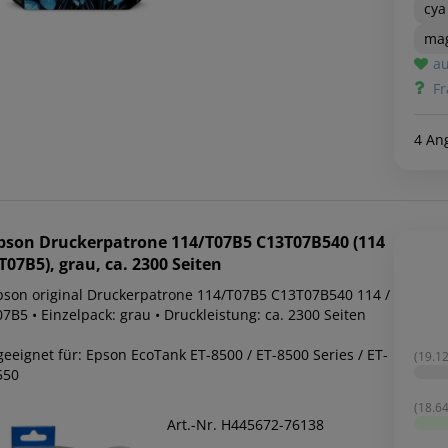
cya
ma
au
Fr
4 An
pson
Druckerpatrone 114/T07B5 C13T07B540 (114
 T07B5), grau, ca. 2300 Seiten
pson original Druckerpatrone 114/T07B5 C13T07B540 114 /
7B5 • Einzelpack: grau • Druckleistung: ca. 2300 Seiten
geeignet für: Epson EcoTank ET-8500 / ET-8500 Series / ET-
(19.12
550
(18.64
Art.-Nr. H445672-76138