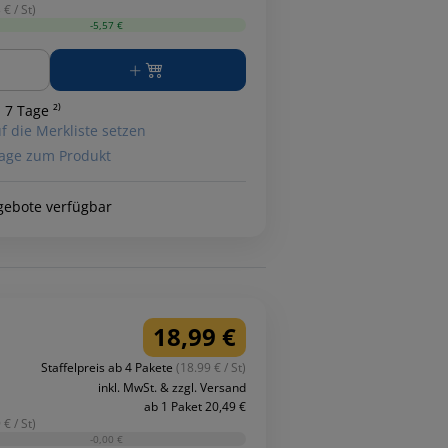
 € / St)
-5,57 €
ge
 7 Tage ²⁾
f die Merkliste setzen
age zum Produkt
gebote verfügbar
18,99 €
Staffelpreis ab 4 Pakete
(18.99 € / St)
inkl. MwSt. & zzgl. Versand
ab 1 Paket 20,49 €
 € / St)
-0,00 €