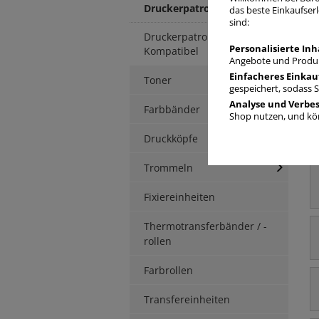
Druckerpatronen Original
das beste Einkaufserl
sind:
Druckerpatronen
Personalisierte Inh
Kompatibel
Angebote und Produk
Einfacheres Einkau
Toner
D
gespeichert, sodass 
Analyse und Verbe
Farbbänder
Shop nutzen, und kön
Druckköpfe
Trommeln
Fixiereinheiten
Thermotransferbänder / -
rollen
Farbrollen
Transfereinheiten