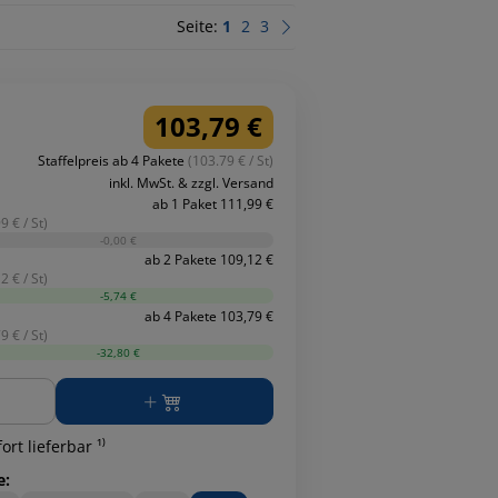
Seite:
1
2
3
103,79 €
Staffelpreis ab 4 Pakete
(103.79 € / St)
inkl. MwSt. & zzgl. Versand
ab 1 Paket 111,99 €
9 € / St)
-0,00 €
ab 2 Pakete 109,12 €
2 € / St)
-5,74 €
ab 4 Pakete 103,79 €
9 € / St)
-32,80 €
ge
ort lieferbar ¹⁾
e: