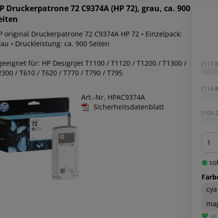
P
Druckerpatrone 72 C9374A (HP 72), grau, ca. 900
eiten
P original Druckerpatrone 72 C9374A HP 72 • Einzelpack:
au • Druckleistung: ca. 900 Seiten
geeignet für: HP DesignJet T1100 / T1120 / T1200 / T1300 /
(117.8
300 / T610 / T620 / T770 / T790 / T795
(114.8
Art.-Nr. HPAC9374A
Sicherheitsdatenblatt
(109.2
Men
sof
Farb
cya
ma
au