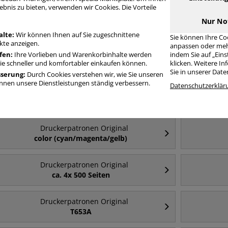
ebnis zu bieten, verwenden wir Cookies. Die Vorteile
Druckerpatronen Original grau in bester Qualität zum günstigen Preis. 
Nur No
schnell Druckerpatronen Original grau mit unserer Filter-Funktion.
alte:
Wir können Ihnen auf Sie zugeschnittene
Sie können Ihre Co
te anzeigen.
anpassen oder meh
fen:
Ihre Vorlieben und Warenkorbinhalte werden
indem Sie auf „Ein
ruckerpatronen Original grau
Sie schneller und komfortabler einkaufen können.
klicken. Weitere I
Sie in unserer Dat
sserung:
Durch Cookies verstehen wir, wie Sie unseren
nen unsere Dienstleistungen ständig verbessern.
Datenschutzerklär
Häufig gesucht
Druckerpatronen Original
color (cyan/magenta/gelb)
Druckerpatronen Original
ca. 4x 500 Seiten
Druckerpatronen Original
T653A