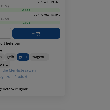
ab 2 Pakete 19,96 €
 € / St)
-1,07 €
ab 4 Pakete 18,99 €
 € / St)
-6,00 €
ge
ort lieferbar ¹⁾
e:
n
gelb
grau
magenta
hwarz
f die Merkliste setzen
age zum Produkt
gebote verfügbar