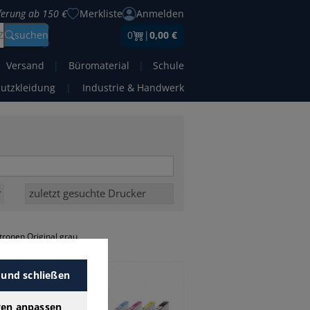
eferung ab 150 €
Merkliste
Anmelden
Z
suchen
0
|
0,00 €
Versand
|
Büromaterial
|
Schule
hutzkleidung
|
Industrie & Handwerk
ronen Original grau
 und schließen
arbe
gen anpassen