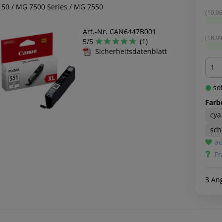
150 / MG 7500 Series / MG 7550
(19.96
Art.-Nr. CAN6447B001
(18.99
5/5
(1)
Sicherheitsdatenblatt
Men
sof
Farb
cya
sc
au
Fr
3 An