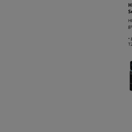
H
S
H
gr
• 
T2