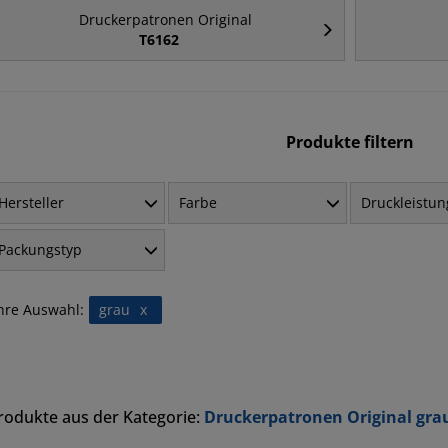
Druckerpatronen Original
T6162
Produkte filtern
Hersteller
Farbe
Druckleistun
Packungstyp
hre Auswahl:
grau
x
rodukte aus der Kategorie:
Druckerpatronen Original gra