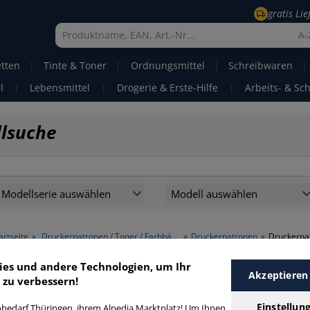
gratis Li
A-
etten
|
Tinte & Toner
|
Ordnungsmittel
|
Schreibwaren
|
l
|
Lebensmittel
|
Drogerie & Erste-Hilfe
|
Arbeits- & Sc
llsuche
Modellserie auswählen
Modell auswählen
artseite
»
Druckerpatronen / Toner / Farbbänder
»
Druckerpatronen
»
Druckerpat
ies und andere Technologien, um Ihr
Akzeptieren
Druckerpatronen Original grau > F
 zu verbessern!
grau
Einstellun
bedarf Thüringen, ihrem Alpedia Marktplatz! Um Ihnen