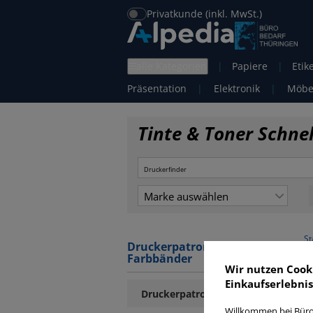
Privatkunde (inkl. MwSt.)
alle Kategorien
|
Papiere
|
Etik
Präsentation
|
Elektronik
|
Möbe
Tinte & Toner Schne
Marke auswählen
St
Druckerpatronen / Toner /
Farbbänder
Wir nutzen Cook
Einkaufserlebnis
Druckerpatronen
Willkommen bei Büro