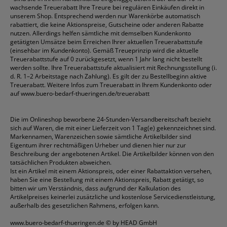
wachsende Treuerabatt Ihre Treure bei regulären Einkäufen direkt in
unserem Shop. Entsprechend werden nur Warenkörbe automatisch
rabattiert, die keine Aktionspreise, Gutscheine oder anderen Rabatte
nutzen. Allerdings helfen sämtliche mit demselben Kundenkonto
getätigten Umsätze beim Erreichen Ihrer aktuellen Treuerabattstufe
(einsehbar im Kundenkonto). Gemäß Treueprinzip wird die aktuelle
Treuerabattstufe auf 0 zurückgesetzt, wenn 1 Jahr lang nicht bestellt
werden sollte. Ihre Treuerabattstufe aktualisiert mit Rechnungsstellung (i.
d. R. 1–2 Arbeitstage nach Zahlung). Es gilt der zu Bestellbeginn aktive
Treuerabatt. Weitere Infos zum Treuerabatt in Ihrem Kundenkonto oder
auf
www.buero-bedarf-thueringen.de/treuerabatt
Die im Onlineshop beworbene 24-Stunden-Versandbereitschaft bezieht
sich auf Waren, die mit einer Lieferzeit von 1 Tag(e) gekennzeichnet sind.
Markennamen, Warenzeichen sowie sämtliche Artikelbilder sind
Eigentum ihrer rechtmäßigen Urheber und dienen hier nur zur
Beschreibung der angebotenen Artikel. Die Artikelbilder können von den
tatsächlichen Produkten abweichen.
Ist ein Artikel mit einem Aktionspreis, oder einer Rabattaktion versehen,
haben Sie eine Bestellung mit einem Aktionspreis, Rabatt getätigt, so
bitten wir um Verständnis, dass aufgrund der Kalkulation des
Artikelpreises keinerlei zusätzliche und kostenlose Servicedienstleistung,
außerhalb des gesetzlichen Rahmens, erfolgen kann.
www.buero-bedarf-thueringen.de
© by HEAD GmbH