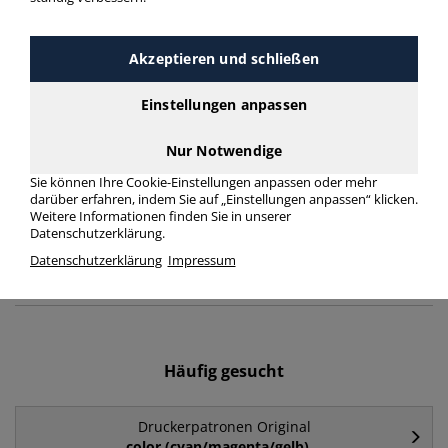
Druckerpatronen Original ca.
2x 100 Seiten > Druckleistung
Akzeptieren und schließen
ca. 2x 100 Seiten
Einstellungen anpassen
Druckerpatronen Original ca. 2x 100 Seiten in bester
Nur Notwendige
Qualität zum günstigen Preis. Finden Sie schnell
Druckerpatronen Original ca. 2x 100 Seiten mit unserer
Sie können Ihre Cookie-Einstellungen anpassen oder mehr
Filter-Funktion.
darüber erfahren, indem Sie auf „Einstellungen anpassen“ klicken.
Weitere Informationen finden Sie in unserer
Datenschutzerklärung.
Druckerpatronen Original ca. 2x 100 Seiten
Datenschutzerklärung
Impressum
mehr Infos zur Kategorie
Häufig gesucht
Druckerpatronen Original
color (cyan/magenta/gelb)