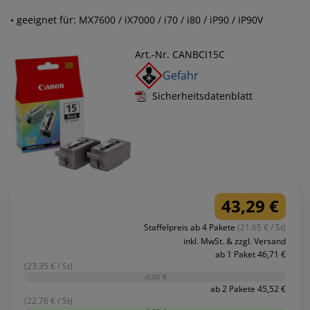
• geeignet für: MX7600 / iX7000 / i70 / i80 / iP90 / iP90V
Art.-Nr. CANBCI15C
Gefahr
Sicherheitsdatenblatt
43,29 €
Staffelpreis ab 4 Pakete
(21.65 € / St)
inkl. MwSt. & zzgl. Versand
ab 1 Paket 46,71 €
(23.35 € / St)
-0,00 €
ab 2 Pakete 45,52 €
(22.76 € / St)