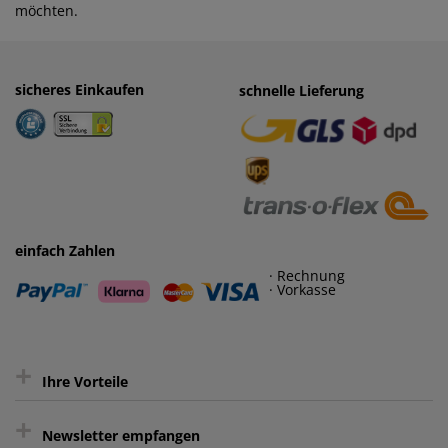
möchten.
sicheres Einkaufen
einfaches Zahlen
schnelle Lieferung
· Rechnung
· Vorkasse
einfach Zahlen
· Rechnung
· Vorkasse
+
Ihre Vorteile
+
gratis Lieferung ab 150 € Warenwert
Newsletter empfangen