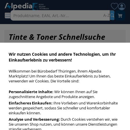
A-Z
Tinte & Toner Schnellsuche
Wir nutzen Cookies und andere Technologien, um Ihr
Einkaufserlebnis zu verbessern!
Willkommen bei Bürobedarf Thüringen, ihrem Alpedia
Marktplatz! Um Ihnen das beste Einkaufserlebnis zu bieten,
verwenden wir Cookies. Die Vorteile sind:
Personalisierte Inhalte:
Wir können Ihnen auf Sie
zugeschnittene Angebote und Produkte anzeigen.
Einfacheres Einkaufen:
Ihre Vorlieben und Warenkorbinhalte
werden gespeichert, sodass Sie schneller und komfortabler
einkaufen können.
Startseite
»
Druckerpatronen / Toner / Farbbänder
»
Druckerpatronen
»
Analyse und Verbesserung:
Durch Cookies verstehen wir, wie
Druckerpatronen Original ca. 2x 100 Seiten
Sie unseren Shop nutzen, und können unsere Dienstleistungen
ständig verbessern.