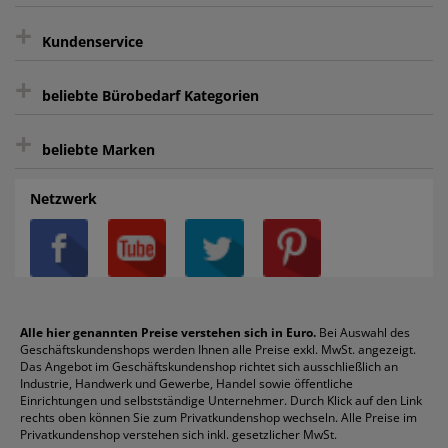
Kauf auf Rechnung³
+
Keine unerwünschte Werbung
Kundenservice
sicher Shoppen durch SSL
+
Bewertungs-Community
Sie können sich zu jeder Zeit abmelden.
Kontakt
beliebte Bürobedarf Kategorien
intelligentes Kundenkonto
Bürobedarf-Ratgeber
+
FAQ
Aktenvernichter
Haftnotizen
Prospekthüllen
beliebte Marken
Auftragspauschale
Archivboxen
Hängeregistratur
Registraturen
AGB
Batterien
Alco
Heftgeräte
Landré
Rückenschilder
Netzwerk
Datenschutz
Bleistifte
Avery/Zweckform
Heftstreifen
Leitz
Radiergummis
Privatsphäre-Einstellungen
Blöcke
Bic
Kaffee
Läufer
Schnellhefter
Über uns
Boardmarker
Canon
Klebeband
Melitta
Sichthüllen
Impressum
Briefablagen
Color Copy
Klebestifte
Navigator
Stehsammler
Reklamation / Retouren
Briefumschläge
Durable
Klemmmappen
Pentel
Taschenrechner
Alle hier genannten Preise verstehen sich in Euro.
Bei Auswahl des
Geschäftskundenshops werden Ihnen alle Preise exkl. MwSt. angezeigt.
Vertrag widerrufen (Privatkunden)
Druckerpatronen
DYMO
Kopierpapier
Pelikan
Textmarker
Das Angebot im Geschäftskundenshop richtet sich ausschließlich an
Rabatte & Aktionen
Etiketten
Edding
Korrekturmittel
Pilot
Tintenroller
Industrie, Handwerk und Gewerbe, Handel sowie öffentliche
Einrichtungen und selbstständige Unternehmer. Durch Klick auf den Link
Fineliner
Esselte
Kugelschreiber
Pritt
Tintenpatronen
rechts oben können Sie zum Privatkundenshop wechseln. Alle Preise im
Folienschreiber
Faber-Castell
Mappen
Schneider
Toilettenpapier
Privatkundenshop verstehen sich inkl. gesetzlicher MwSt.