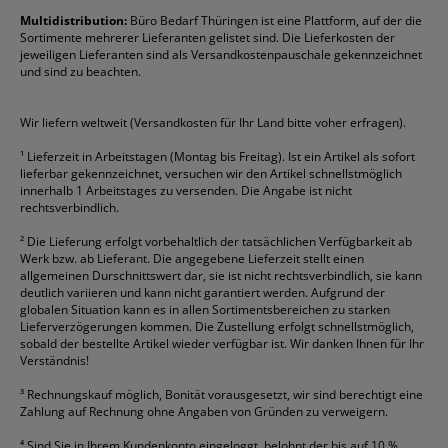
Formulare
Fellowes
Ordner
Stabilo
Toner
Multidistribution:
Büro Bedarf Thüringen ist eine Plattform, auf der die
Sortimente mehrerer Lieferanten gelistet sind. Die Lieferkosten der
Gelschreiber
Franken
Packband
Staedtler
Versandmaterial
jeweiligen Lieferanten sind als Versandkostenpauschale gekennzeichnet
Geschäftsbücher
Fripa
Permanentmarker
Tesa
Versandtaschen
und sind zu beachten.
HAN
Tipp-Ex
HP
alle Marken anzeigen
Wir liefern weltweit (Versandkosten für Ihr Land bitte voher erfragen).
¹
Lieferzeit in Arbeitstagen (Montag bis Freitag). Ist ein Artikel als sofort
lieferbar gekennzeichnet, versuchen wir den Artikel schnellstmöglich
innerhalb 1 Arbeitstages zu versenden. Die Angabe ist nicht
rechtsverbindlich.
²
Die Lieferung erfolgt vorbehaltlich der tatsächlichen Verfügbarkeit ab
Werk bzw. ab Lieferant. Die angegebene Lieferzeit stellt einen
allgemeinen Durschnittswert dar, sie ist nicht rechtsverbindlich, sie kann
deutlich variieren und kann nicht garantiert werden. Aufgrund der
globalen Situation kann es in allen Sortimentsbereichen zu starken
Lieferverzögerungen kommen. Die Zustellung erfolgt schnellstmöglich,
sobald der bestellte Artikel wieder verfügbar ist. Wir danken Ihnen für Ihr
Verständnis!
³
Rechnungskauf möglich, Bonität vorausgesetzt, wir sind berechtigt eine
Zahlung auf Rechnung ohne Angaben von Gründen zu verweigern.
⁴
Sind Sie in Ihrem Kundenkonto eingeloggt, belohnt der bis auf 10 %