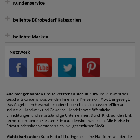
+
Kundenservice
sicher Shoppen durch SSL
+
Bewertungs-Community
Sie können sich zu jeder Zeit abmelden.
Kontakt
beliebte Bürobedarf Kategorien
intelligentes Kundenkonto
Bürobedarf-Ratgeber
+
FAQ
Aktenvernichter
Haftnotizen
Prospekthüllen
beliebte Marken
Auftragspauschale
Archivboxen
Hängeregistratur
Registraturen
AGB
Batterien
Alco
Heftgeräte
Landré
Rückenschilder
Netzwerk
Datenschutz
Bleistifte
Avery/Zweckform
Heftstreifen
Leitz
Radiergummis
Privatsphäre-Einstellungen
Blöcke
Bic
Kaffee
Läufer
Schnellhefter
Über uns
Boardmarker
Canon
Klebeband
Melitta
Sichthüllen
Impressum
Briefablagen
Color Copy
Klebestifte
Navigator
Stehsammler
Reklamation / Retouren
Briefumschläge
Durable
Klemmmappen
Pentel
Taschenrechner
Alle hier genannten Preise verstehen sich in Euro.
Bei Auswahl des
Geschäftskundenshops werden Ihnen alle Preise exkl. MwSt. angezeigt.
Vertrag widerrufen (Privatkunden)
Druckerpatronen
DYMO
Kopierpapier
Pelikan
Textmarker
Das Angebot im Geschäftskundenshop richtet sich ausschließlich an
Rabatte & Aktionen
Etiketten
Edding
Korrekturmittel
Pilot
Tintenroller
Industrie, Handwerk und Gewerbe, Handel sowie öffentliche
Einrichtungen und selbstständige Unternehmer. Durch Klick auf den Link
Fineliner
Esselte
Kugelschreiber
Pritt
Tintenpatronen
rechts oben können Sie zum Privatkundenshop wechseln. Alle Preise im
Folienschreiber
Faber-Castell
Mappen
Schneider
Toilettenpapier
Privatkundenshop verstehen sich inkl. gesetzlicher MwSt.
Formulare
Fellowes
Ordner
Stabilo
Toner
Multidistribution:
Büro Bedarf Thüringen ist eine Plattform, auf der die