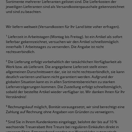
Sortimente mehrerer Lieferanten gelistet sind. Die Lieferkosten der
Gelschreiber
Franken
Packband
Staedtler
Versandmaterial
jeweiligen Lieferanten sind als Versandkostenpauschale gekennzeichnet
Geschäftsbücher
Fripa
Permanentmarker
Tesa
Versandtaschen
und sind zu beachten.
HAN
Tipp-Ex
HP
alle Marken anzeigen
Wir liefern weltweit (Versandkosten für Ihr Land bitte voher erfragen).
¹
Lieferzeit in Arbeitstagen (Montag bis Freitag). Ist ein Artikel als sofort
lieferbar gekennzeichnet, versuchen wir den Artikel schnellstmöglich
innerhalb 1 Arbeitstages zu versenden. Die Angabe ist nicht
rechtsverbindlich.
²
Die Lieferung erfolgt vorbehaltlich der tatsächlichen Verfügbarkeit ab
Werk bzw. ab Lieferant. Die angegebene Lieferzeit stellt einen
allgemeinen Durschnittswert dar, sie ist nicht rechtsverbindlich, sie kann
deutlich variieren und kann nicht garantiert werden. Aufgrund der
globalen Situation kann es in allen Sortimentsbereichen zu starken
Lieferverzögerungen kommen. Die Zustellung erfolgt schnellstmöglich,
sobald der bestellte Artikel wieder verfügbar ist. Wir danken Ihnen für Ihr
Verständnis!
³
Rechnungskauf möglich, Bonität vorausgesetzt, wir sind berechtigt eine
Zahlung auf Rechnung ohne Angaben von Gründen zu verweigern.
⁴
Sind Sie in Ihrem Kundenkonto eingeloggt, belohnt der bis auf 10 %
wachsende Treuerabatt Ihre Treure bei regulären Einkäufen direkt in
unserem Shop. Entsprechend werden nur Warenkörbe automatisch