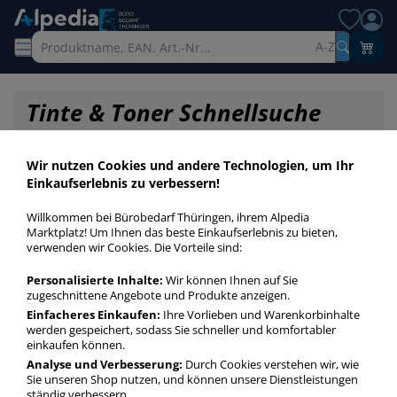
A-Z
Tinte & Toner Schnellsuche
Wir nutzen Cookies und andere Technologien, um Ihr
Einkaufserlebnis zu verbessern!
Willkommen bei Bürobedarf Thüringen, ihrem Alpedia
Marktplatz! Um Ihnen das beste Einkaufserlebnis zu bieten,
verwenden wir Cookies. Die Vorteile sind:
Personalisierte Inhalte:
Wir können Ihnen auf Sie
zugeschnittene Angebote und Produkte anzeigen.
Einfacheres Einkaufen:
Ihre Vorlieben und Warenkorbinhalte
werden gespeichert, sodass Sie schneller und komfortabler
einkaufen können.
Startseite
»
Druckerpatronen / Toner / Farbbänder
»
Druckerpatronen
»
Analyse und Verbesserung:
Durch Cookies verstehen wir, wie
Druckerpatronen Original 932
Sie unseren Shop nutzen, und können unsere Dienstleistungen
ständig verbessern.