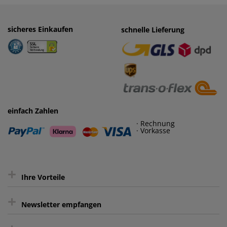
sicheres Einkaufen
einfaches Zahlen
schnelle Lieferung
· Rechnung
· Vorkasse
einfach Zahlen
· Rechnung
· Vorkasse
+
Ihre Vorteile
+
gratis Lieferung ab 150 € Warenwert
Newsletter empfangen
Kauf auf Rechnung³
Keine unerwünschte Werbung