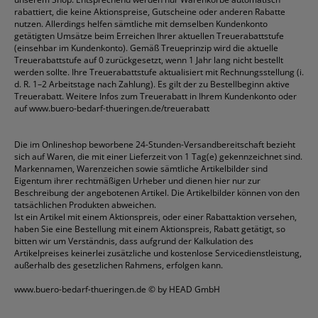
rabattiert, die keine Aktionspreise, Gutscheine oder anderen Rabatte
nutzen. Allerdings helfen sämtliche mit demselben Kundenkonto
getätigten Umsätze beim Erreichen Ihrer aktuellen Treuerabattstufe
(einsehbar im Kundenkonto). Gemäß Treueprinzip wird die aktuelle
Treuerabattstufe auf 0 zurückgesetzt, wenn 1 Jahr lang nicht bestellt
werden sollte. Ihre Treuerabattstufe aktualisiert mit Rechnungsstellung (i.
d. R. 1–2 Arbeitstage nach Zahlung). Es gilt der zu Bestellbeginn aktive
Treuerabatt. Weitere Infos zum Treuerabatt in Ihrem Kundenkonto oder
auf
www.buero-bedarf-thueringen.de/treuerabatt
Die im Onlineshop beworbene 24-Stunden-Versandbereitschaft bezieht
sich auf Waren, die mit einer Lieferzeit von 1 Tag(e) gekennzeichnet sind.
Markennamen, Warenzeichen sowie sämtliche Artikelbilder sind
Eigentum ihrer rechtmäßigen Urheber und dienen hier nur zur
Beschreibung der angebotenen Artikel. Die Artikelbilder können von den
tatsächlichen Produkten abweichen.
Ist ein Artikel mit einem Aktionspreis, oder einer Rabattaktion versehen,
haben Sie eine Bestellung mit einem Aktionspreis, Rabatt getätigt, so
bitten wir um Verständnis, dass aufgrund der Kalkulation des
Artikelpreises keinerlei zusätzliche und kostenlose Servicedienstleistung,
außerhalb des gesetzlichen Rahmens, erfolgen kann.
www.buero-bedarf-thueringen.de
© by HEAD GmbH