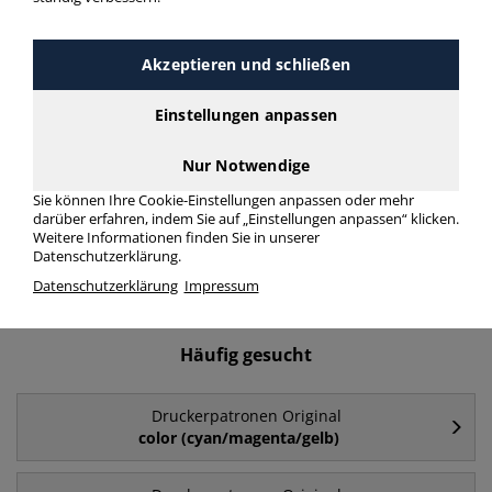
Druckerpatronen Original 350
> Modellnummer 350
Akzeptieren und schließen
Einstellungen anpassen
Druckerpatronen Original 350 in bester Qualität zum
günstigen Preis. Finden Sie schnell Druckerpatronen Original
350 mit unserer Filter-Funktion.
Nur Notwendige
Sie können Ihre Cookie-Einstellungen anpassen oder mehr
darüber erfahren, indem Sie auf „Einstellungen anpassen“ klicken.
Druckerpatronen Original 350
Weitere Informationen finden Sie in unserer
Datenschutzerklärung.
mehr Infos zur Kategorie
Datenschutzerklärung
Impressum
Häufig gesucht
Druckerpatronen Original
color (cyan/magenta/gelb)