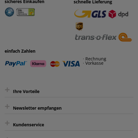
sicheres Einkaufen
einfaches Zahlen
schnelle Lieferung
· Rechnung
· Vorkasse
einfach Zahlen
· Rechnung
· Vorkasse
+
Ihre Vorteile
+
gratis Lieferung ab 150 € Warenwert
Newsletter empfangen
Kauf auf Rechnung³
+
Keine unerwünschte Werbung
Kundenservice
sicher Shoppen durch SSL
Bewertungs-Community
Sie können sich zu jeder Zeit abmelden.
Kontakt