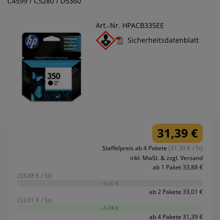
C4599 / C5280 / D5360
Art.-Nr. HPACB335EE
Sicherheitsdatenblatt
31,39 €
Staffelpreis ab 4 Pakete
(31.39 € / St)
inkl. MwSt. & zzgl. Versand
ab 1 Paket 33,88 €
(33.88 € / St)
-0,00 €
ab 2 Pakete 33,01 €
(33.01 € / St)
-1,74 €
ab 4 Pakete 31,39 €