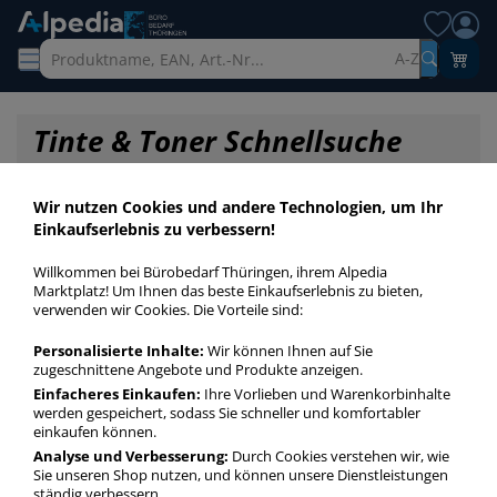
A-Z
Tinte & Toner Schnellsuche
Wir nutzen Cookies und andere Technologien, um Ihr
Einkaufserlebnis zu verbessern!
Willkommen bei Bürobedarf Thüringen, ihrem Alpedia
Marktplatz! Um Ihnen das beste Einkaufserlebnis zu bieten,
verwenden wir Cookies. Die Vorteile sind:
Personalisierte Inhalte:
Wir können Ihnen auf Sie
zugeschnittene Angebote und Produkte anzeigen.
Einfacheres Einkaufen:
Ihre Vorlieben und Warenkorbinhalte
werden gespeichert, sodass Sie schneller und komfortabler
einkaufen können.
Startseite
»
Druckerpatronen / Toner / Farbbänder
»
Druckerpatronen
»
Analyse und Verbesserung:
Durch Cookies verstehen wir, wie
Druckerpatronen Original 350
Sie unseren Shop nutzen, und können unsere Dienstleistungen
ständig verbessern.