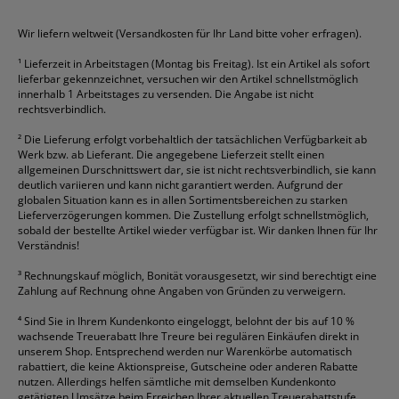
HAN
Tipp-Ex
HP
alle Marken anzeigen
Wir liefern weltweit (Versandkosten für Ihr Land bitte voher erfragen).
¹
Lieferzeit in Arbeitstagen (Montag bis Freitag). Ist ein Artikel als sofort
lieferbar gekennzeichnet, versuchen wir den Artikel schnellstmöglich
innerhalb 1 Arbeitstages zu versenden. Die Angabe ist nicht
rechtsverbindlich.
²
Die Lieferung erfolgt vorbehaltlich der tatsächlichen Verfügbarkeit ab
Werk bzw. ab Lieferant. Die angegebene Lieferzeit stellt einen
allgemeinen Durschnittswert dar, sie ist nicht rechtsverbindlich, sie kann
deutlich variieren und kann nicht garantiert werden. Aufgrund der
globalen Situation kann es in allen Sortimentsbereichen zu starken
Lieferverzögerungen kommen. Die Zustellung erfolgt schnellstmöglich,
sobald der bestellte Artikel wieder verfügbar ist. Wir danken Ihnen für Ihr
Verständnis!
³
Rechnungskauf möglich, Bonität vorausgesetzt, wir sind berechtigt eine
Zahlung auf Rechnung ohne Angaben von Gründen zu verweigern.
⁴
Sind Sie in Ihrem Kundenkonto eingeloggt, belohnt der bis auf 10 %
wachsende Treuerabatt Ihre Treure bei regulären Einkäufen direkt in
unserem Shop. Entsprechend werden nur Warenkörbe automatisch
rabattiert, die keine Aktionspreise, Gutscheine oder anderen Rabatte
nutzen. Allerdings helfen sämtliche mit demselben Kundenkonto
getätigten Umsätze beim Erreichen Ihrer aktuellen Treuerabattstufe