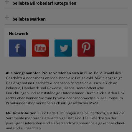
+
beliebte Bürobedarf Kategorien
intelligentes Kundenkonto
Bürobedarf-Ratgeber
+
FAQ
Aktenvernichter
Haftnotizen
Prospekthüllen
beliebte Marken
Auftragspauschale
Archivboxen
Hängeregistratur
Registraturen
AGB
Batterien
Alco
Heftgeräte
Landré
Rückenschilder
Netzwerk
Datenschutz
Bleistifte
Avery/Zweckform
Heftstreifen
Leitz
Radiergummis
Privatsphäre-Einstellungen
Blöcke
Bic
Kaffee
Läufer
Schnellhefter
Über uns
Boardmarker
Canon
Klebeband
Melitta
Sichthüllen
Impressum
Briefablagen
Color Copy
Klebestifte
Navigator
Stehsammler
Reklamation / Retouren
Briefumschläge
Durable
Klemmmappen
Pentel
Taschenrechner
Alle hier genannten Preise verstehen sich in Euro.
Bei Auswahl des
Geschäftskundenshops werden Ihnen alle Preise exkl. MwSt. angezeigt.
Vertrag widerrufen (Privatkunden)
Druckerpatronen
DYMO
Kopierpapier
Pelikan
Textmarker
Das Angebot im Geschäftskundenshop richtet sich ausschließlich an
Rabatte & Aktionen
Etiketten
Edding
Korrekturmittel
Pilot
Tintenroller
Industrie, Handwerk und Gewerbe, Handel sowie öffentliche
Einrichtungen und selbstständige Unternehmer. Durch Klick auf den Link
Fineliner
Esselte
Kugelschreiber
Pritt
Tintenpatronen
rechts oben können Sie zum Privatkundenshop wechseln. Alle Preise im
Folienschreiber
Faber-Castell
Mappen
Schneider
Toilettenpapier
Privatkundenshop verstehen sich inkl. gesetzlicher MwSt.
Formulare
Fellowes
Ordner
Stabilo
Toner
Multidistribution:
Büro Bedarf Thüringen ist eine Plattform, auf der die
Sortimente mehrerer Lieferanten gelistet sind. Die Lieferkosten der
Gelschreiber
Franken
Packband
Staedtler
Versandmaterial
jeweiligen Lieferanten sind als Versandkostenpauschale gekennzeichnet
Geschäftsbücher
Fripa
Permanentmarker
Tesa
Versandtaschen
und sind zu beachten.