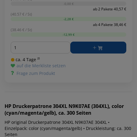
-0,00 €
ab 2 Pakete 40,57 €
(40.57 € / St)
-2,28 €
ab 4 Pakete 38,46 €
(38.46 € / St)
-12,99 €
Menge
ca. 4 Tage ²⁾
auf die Merkliste setzen
Frage zum Produkt
HP
Druckerpatrone 304XL N9K07AE (304XL), color
(cyan/magenta/gelb), ca. 300 Seiten
HP original Druckerpatrone 304XL N9K07AE 304XL •
Einzelpack: color (cyan/magenta/gelb) • Druckleistung: ca. 300
Seiten