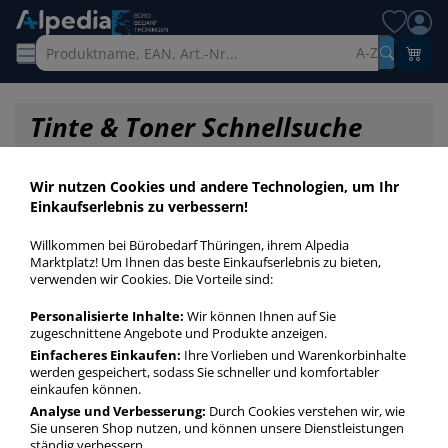
A-Z
Tinte & Toner Schnellsuche
Wir nutzen Cookies und andere Technologien, um Ihr
Einkaufserlebnis zu verbessern!
Willkommen bei Bürobedarf Thüringen, ihrem Alpedia
Marktplatz! Um Ihnen das beste Einkaufserlebnis zu bieten,
verwenden wir Cookies. Die Vorteile sind:
Personalisierte Inhalte:
Wir können Ihnen auf Sie
zugeschnittene Angebote und Produkte anzeigen.
Einfacheres Einkaufen:
Ihre Vorlieben und Warenkorbinhalte
werden gespeichert, sodass Sie schneller und komfortabler
einkaufen können.
Startseite
»
Druckerpatronen / Toner / Farbbänder
»
Druckerpatronen
»
Analyse und Verbesserung:
Durch Cookies verstehen wir, wie
Druckerpatronen Original 304XL
Sie unseren Shop nutzen, und können unsere Dienstleistungen
ständig verbessern.