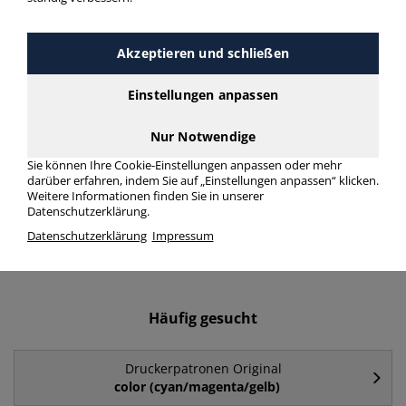
Druckerpatronen Original
304XL > Modellnummer
Akzeptieren und schließen
304XL
Einstellungen anpassen
Druckerpatronen Original 304XL in bester Qualität zum
Nur Notwendige
günstigen Preis. Finden Sie schnell Druckerpatronen Original
304XL mit unserer Filter-Funktion.
Sie können Ihre Cookie-Einstellungen anpassen oder mehr
darüber erfahren, indem Sie auf „Einstellungen anpassen“ klicken.
Weitere Informationen finden Sie in unserer
Druckerpatronen Original 304XL
Datenschutzerklärung.
Datenschutzerklärung
Impressum
mehr Infos zur Kategorie
Häufig gesucht
Druckerpatronen Original
color (cyan/magenta/gelb)