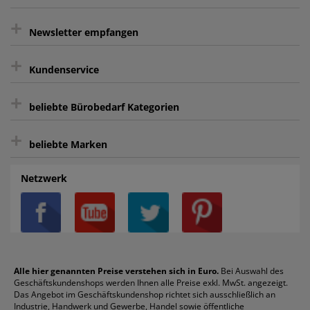
+
gratis Lieferung ab 150 € Warenwert
Newsletter empfangen
Kauf auf Rechnung³
+
Keine unerwünschte Werbung
Kundenservice
sicher Shoppen durch SSL
+
Bewertungs-Community
Sie können sich zu jeder Zeit abmelden.
Kontakt
beliebte Bürobedarf Kategorien
intelligentes Kundenkonto
Bürobedarf-Ratgeber
+
FAQ
Aktenvernichter
Haftnotizen
Prospekthüllen
beliebte Marken
Auftragspauschale
Archivboxen
Hängeregistratur
Registraturen
AGB
Batterien
Alco
Heftgeräte
Landré
Rückenschilder
Netzwerk
Datenschutz
Bleistifte
Avery/Zweckform
Heftstreifen
Leitz
Radiergummis
Privatsphäre-Einstellungen
Blöcke
Bic
Kaffee
Läufer
Schnellhefter
Über uns
Boardmarker
Canon
Klebeband
Melitta
Sichthüllen
Impressum
Briefablagen
Color Copy
Klebestifte
Navigator
Stehsammler
Reklamation / Retouren
Briefumschläge
Durable
Klemmmappen
Pentel
Taschenrechner
Alle hier genannten Preise verstehen sich in Euro.
Bei Auswahl des
Geschäftskundenshops werden Ihnen alle Preise exkl. MwSt. angezeigt.
Vertrag widerrufen (Privatkunden)
Druckerpatronen
DYMO
Kopierpapier
Pelikan
Textmarker
Das Angebot im Geschäftskundenshop richtet sich ausschließlich an
Rabatte & Aktionen
Etiketten
Edding
Korrekturmittel
Pilot
Tintenroller
Industrie, Handwerk und Gewerbe, Handel sowie öffentliche