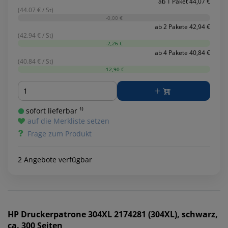
ab 1 Paket 44,07 €
(44.07 € / St)
-0,00 €
ab 2 Pakete 42,94 €
(42.94 € / St)
-2,26 €
ab 4 Pakete 40,84 €
(40.84 € / St)
-12,90 €
Menge
sofort lieferbar ¹⁾
auf die Merkliste setzen
Frage zum Produkt
2 Angebote verfügbar
HP
Druckerpatrone 304XL 2174281 (304XL), schwarz,
ca. 300 Seiten