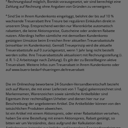
³
Rechnungskauf möglich, Bonität vorausgesetzt, wir sind berechtigt eine
Zahlung auf Rechnung ohne Angaben von Gründen zu verweigern.
⁴
Sind Sie in Ihrem Kundenkonto eingeloggt, belohnt der bis auf 10 %
wachsende Treuerabatt Ihre Treure bei regulären Einkäufen direkt in
unserem Shop. Entsprechend werden nur Warenkörbe automatisch
rabattiert, die keine Aktionspreise, Gutscheine oder anderen Rabatte
nutzen. Allerdings helfen sämtliche mit demselben Kundenkonto
getätigten Umsätze beim Erreichen Ihrer aktuellen Treuerabattstufe
(einsehbar im Kundenkonto). Gemäß Treueprinzip wird die aktuelle
Treuerabattstufe auf 0 zurückgesetzt, wenn 1 Jahr lang nicht bestellt
werden sollte. Ihre Treuerabattstufe aktualisiert mit Rechnungsstellung (i.
d. R. 1–2 Arbeitstage nach Zahlung). Es gilt der zu Bestellbeginn aktive
Treuerabatt. Weitere Infos zum Treuerabatt in Ihrem Kundenkonto oder
auf
www.buero-bedarf-thueringen.de/treuerabatt
Die im Onlineshop beworbene 24-Stunden-Versandbereitschaft bezieht
sich auf Waren, die mit einer Lieferzeit von 1 Tag(e) gekennzeichnet sind.
Markennamen, Warenzeichen sowie sämtliche Artikelbilder sind
Eigentum ihrer rechtmäßigen Urheber und dienen hier nur zur
Beschreibung der angebotenen Artikel. Die Artikelbilder können von den
tatsächlichen Produkten abweichen.
Ist ein Artikel mit einem Aktionspreis, oder einer Rabattaktion versehen,
haben Sie eine Bestellung mit einem Aktionspreis, Rabatt getätigt, so
bitten wir um Verständnis, dass aufgrund der Kalkulation des
Artikelpreises keinerlei zusätzliche und kostenlose Servicedienstleistung,