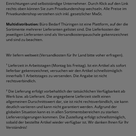
Einrichtungen und selbstständige Unternehmer. Durch Klick auf den Link
Fineliner
Esselte
Kugelschreiber
Pritt
Tintenpatronen
rechts oben können Sie zum Privatkundenshop wechseln. Alle Preise im
Folienschreiber
Faber-Castell
Mappen
Schneider
Toilettenpapier
Privatkundenshop verstehen sich inkl. gesetzlicher MwSt.
Formulare
Fellowes
Ordner
Stabilo
Toner
Multidistribution:
Büro Bedarf Thüringen ist eine Plattform, auf der die
Sortimente mehrerer Lieferanten gelistet sind. Die Lieferkosten der
Gelschreiber
Franken
Packband
Staedtler
Versandmaterial
jeweiligen Lieferanten sind als Versandkostenpauschale gekennzeichnet
Geschäftsbücher
Fripa
Permanentmarker
Tesa
Versandtaschen
und sind zu beachten.
HAN
Tipp-Ex
HP
alle Marken anzeigen
Wir liefern weltweit (Versandkosten für Ihr Land bitte voher erfragen).
¹
Lieferzeit in Arbeitstagen (Montag bis Freitag). Ist ein Artikel als sofort
lieferbar gekennzeichnet, versuchen wir den Artikel schnellstmöglich
innerhalb 1 Arbeitstages zu versenden. Die Angabe ist nicht
rechtsverbindlich.
²
Die Lieferung erfolgt vorbehaltlich der tatsächlichen Verfügbarkeit ab
Werk bzw. ab Lieferant. Die angegebene Lieferzeit stellt einen
allgemeinen Durschnittswert dar, sie ist nicht rechtsverbindlich, sie kann
deutlich variieren und kann nicht garantiert werden. Aufgrund der
globalen Situation kann es in allen Sortimentsbereichen zu starken
Lieferverzögerungen kommen. Die Zustellung erfolgt schnellstmöglich,
sobald der bestellte Artikel wieder verfügbar ist. Wir danken Ihnen für Ihr
Verständnis!